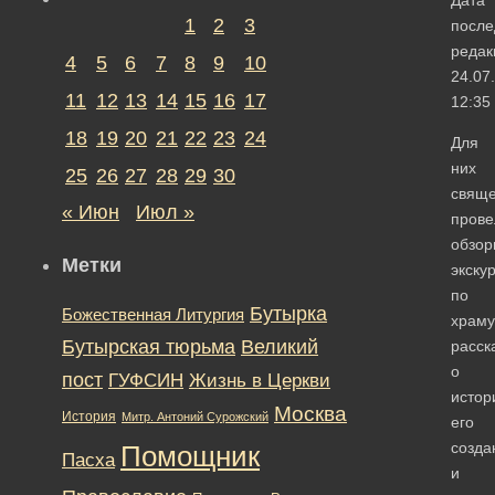
1
2
3
после
редак
4
5
6
7
8
9
10
24.07
11
12
13
14
15
16
17
12:35
18
19
20
21
22
23
24
Для
них
25
26
27
28
29
30
свяще
« Июн
Июл »
прове
обзор
Метки
экску
по
Бутырка
Божественная Литургия
храму
Бутырская тюрьма
Великий
расск
о
пост
ГУФСИН
Жизнь в Церкви
истор
Москва
История
Митр. Антоний Сурожский
его
созда
Помощник
Пасха
и