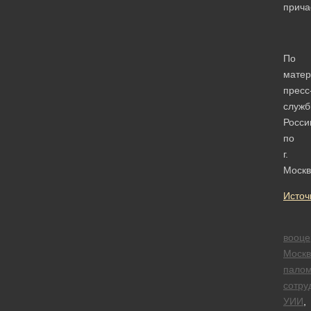
прича
По
мате
пресс
служ
Росси
по
г.
Москв
Источ
вооце
Москв
палом
сотру
УИИ
,