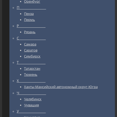
Оренбург
П_________________
Пенза
Пермь
Р_________________
Рязань
С_________________
Самара
Саратов
Симбирск
Т_________________
Татарстан
Тюмень
Х_________________
Ханты-Мансийский автономный округ-Югра
Ч_________________
Челябинск
Чувашия
У_________________