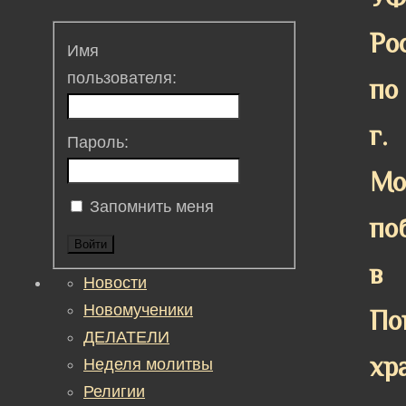
Ро
Имя
пользователя:
по
г.
Пароль:
Мо
Запомнить меня
по
Войти
в
Новости
Новомученики
По
ДЕЛАТЕЛИ
хр
Неделя молитвы
Религии