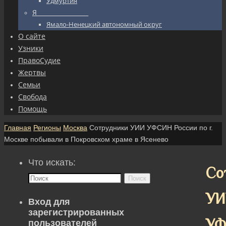
Удмуртия
Я_________________
Ямало-Ненецкий автономный округ
О сайте
Узники
ПравоСудие
Жертвы
Семьи
Свобода
Помощь
Главная
Регионы
Москва
Сотрудники УИИ УФСИН России по г.
Москве побывали в Покровском храме в Ясенево
Что искать:
Со
Поиск
УИ
Вход для
зарегистрированных
У
пользователей