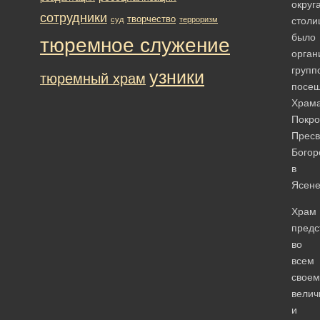
округ
сотрудники
творчество
суд
терроризм
столи
было
тюремное служение
орган
групп
узники
тюремный храм
посе
Храм
Покро
Пресв
Богор
в
Ясене
Храм
предс
во
всем
своем
велич
и