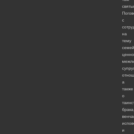
святы
Погов
с
сотру
на
тему
семе
ценно
межли
супру
отнош
а
также
о
таинс
брака
венча
испов
и