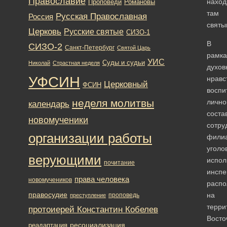
Православие
нахо
Романовы
Проповеди
там
Русская Православная
Россия
святы
Церковь
Русские святые
СИЗО-1
В
СИЗО-2
Санкт-Петербург
Святой Царь
рамка
УИС
Суды и судьи
Николай
Страстная неделя
духов
УФСИН
нравс
Церковный
ФСИН
воспи
неделя молитвы
лично
календарь
соста
новомученики
сотру
организации работы
фили
уголо
верующими
испол
почитание
инспе
права человека
новомучеников
расп
правосудие
на
проповедь
преступление
терри
протоиерей Константин Кобелев
Восто
ресоциализация
реадаптация