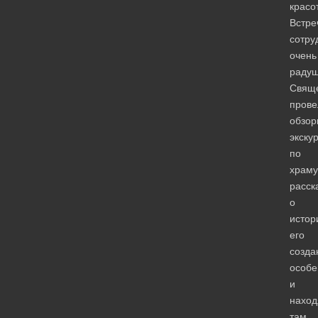
красо
Встре
сотру
очень
радуш
Свящ
прове
обзор
экску
по
храму
расск
о
истор
его
созда
особе
и
нахо
там