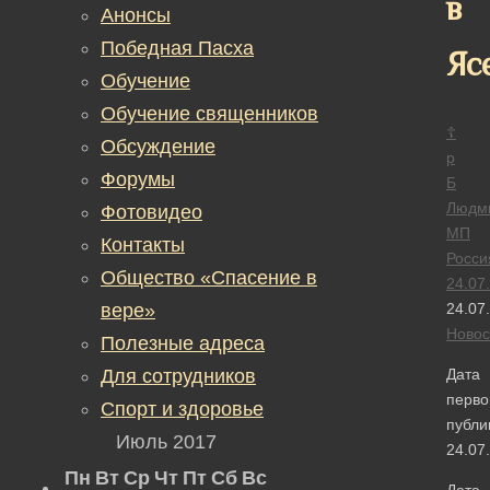
в
Анонсы
Победная Пасха
Яс
Обучение
Обучение священников
☦
Обсуждение
р
Форумы
Б
Людм
Фотовидео
МП
Контакты
Росси
Общество «Спасение в
24.07
вере»
24.07
Новос
Полезные адреса
Для сотрудников
Дата
перво
Спорт и здоровье
публи
Июль 2017
24.07
Пн
Вт
Ср
Чт
Пт
Сб
Вс
Дата