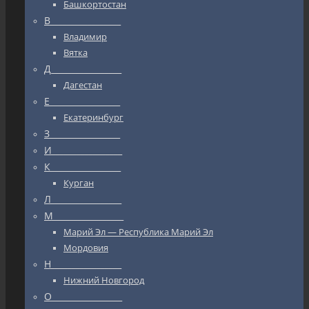
Башкортостан
В_________________
Владимир
Вятка
Д_________________
Дагестан
Е_________________
Екатеринбург
З_________________
И_________________
К_________________
Курган
Л_________________
М_________________
Марий Эл — Республика Марий Эл
Мордовия
Н_________________
Нижний Новгород
О_________________