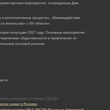
 торжественные мероприятия, посвященные Дню
и в воспитательном процессе», «Взаимодействие
та жительства» с ИУ области».
второе полугодие 2017 года. Основные мероприятия
дставителями общественности и привлечение их
ительной системой региона.
ласти
дники
,
тюремное служение
,
УФСИН
.
вском храме в Ясенево
пархии посетил ИК-6 УФСИН России по Удмуртской