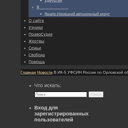
Удмуртия
Я_________________
Ямало-Ненецкий автономный округ
О сайте
Узники
ПравоСудие
Жертвы
Семьи
Свобода
Помощь
Главная
Новости
В ИК-5 УФСИН России по Орловской о
Что искать:
Поиск
Вход для
зарегистрированных
пользователей