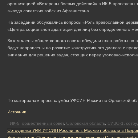
организацией «Ветераны боевых действий» в ИК-5 проведены
вывода советских войск из Афганистана.
На заседании обсуждались вопросы «Роль православной церкв
«Центра социальной адаптации для лиц без определенного мес
Затем члены общественного совета обсудили план работы на 
будут направлены на развитие конструктивного диалога с пре
внимания для решения задач, стоящих перед уголовно-исполн
По материалам пресс-службы УФСИН России по Орловской об
Источник
ИК-5
,
общественный совет
,
Орловская область
,
СИЗО-1
,
сотру
Сотрудники УИИ УФСИН России по г. Москве побывали в Покро
Руководитель Отдела по тюремному служению Сарапульской е