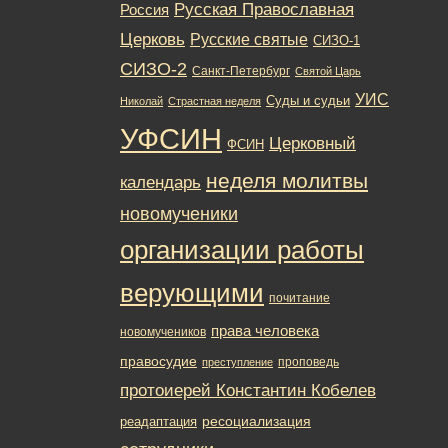
Русская Православная
Россия
Церковь
Русские святые
СИЗО-1
СИЗО-2
Санкт-Петербург
Святой Царь
УИС
Суды и судьи
Николай
Страстная неделя
УФСИН
Церковный
ФСИН
неделя молитвы
календарь
новомученики
организации работы
верующими
почитание
права человека
новомучеников
правосудие
проповедь
преступление
протоиерей Константин Кобелев
ресоциализация
реадаптация