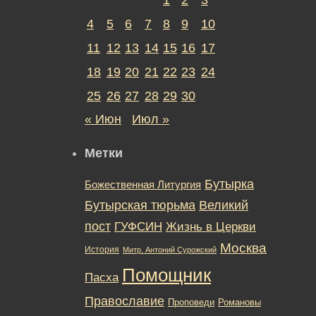
4
5
6
7
8
9
10
11
12
13
14
15
16
17
18
19
20
21
22
23
24
25
26
27
28
29
30
« Июн
Июл »
Метки
Бутырка
Божественная Литургия
Бутырская тюрьма
Великий
пост
ГУФСИН
Жизнь в Церкви
Москва
История
Митр. Антоний Сурожский
Помощник
Пасха
Православие
Романовы
Проповеди