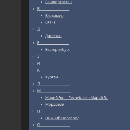
Башкортостан
В_________________
Владимир
Вятка
Д_________________
Дагестан
Е_________________
Екатеринбург
З_________________
И_________________
К_________________
Курган
Л_________________
М_________________
Марий Эл — Республика Марий Эл
Мордовия
Н_________________
Нижний Новгород
О_________________