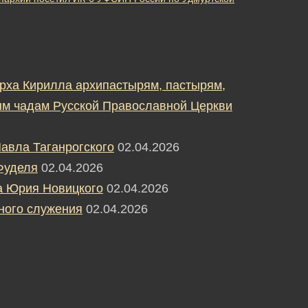
рха Кирилла архипастырям, пастырям,
м чадам Русской Православной Церкви
авла Таганрогского
02.04.2026
Фуделя
02.04.2026
а Юрия Новицкого
02.04.2026
ного служения
02.04.2026