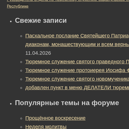
Республике
Свежие записи
Пасхальное послание Святейшего Патриа
диаконам, монашествующим и всем верны
11.04.2026
Тюремное служение святого праведного П
Тюремное служение протоиерея Иосифа 
Тюремное служение святого новомученик
добавлен пункт в меню ДЕЛАТЕЛИ тюрем
Популярные темы на форуме
Прощённое воскресение
Неделя молитвы