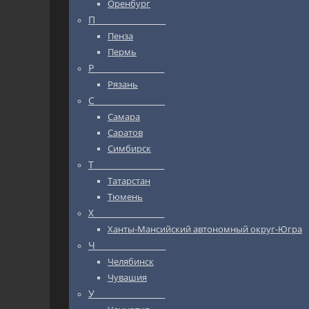
Оренбург
П_________________
Пенза
Пермь
Р_________________
Рязань
С_________________
Самара
Саратов
Симбирск
Т_________________
Татарстан
Тюмень
Х_________________
Ханты-Мансийский автономный округ-Югра
Ч_________________
Челябинск
Чувашия
У_________________