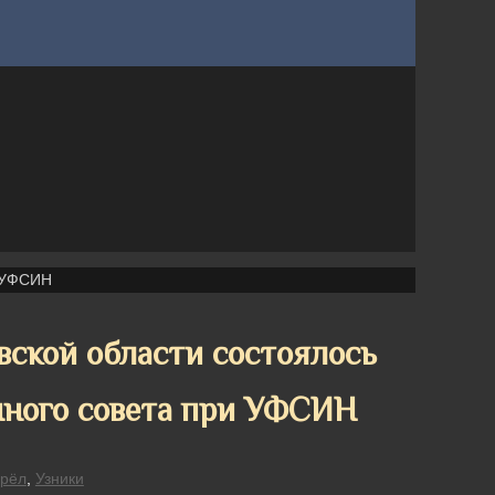
и УФСИН
ской области состоялось
нного совета при УФСИН
рёл
,
Узники