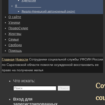
Удмуртия
Я_________________
Ямало-Ненецкий автономный округ
О сайте
Узники
ПравоСудие
Жертвы
Семьи
Свобода
Помощь
Главная
Новости
Сотрудники социальной службы УФСИН России
по Саратовской области помогли осужденной восстановить ее
право на получение жилья
Что искать:
Со
Поиск
со
Вход для
зарегистрированных