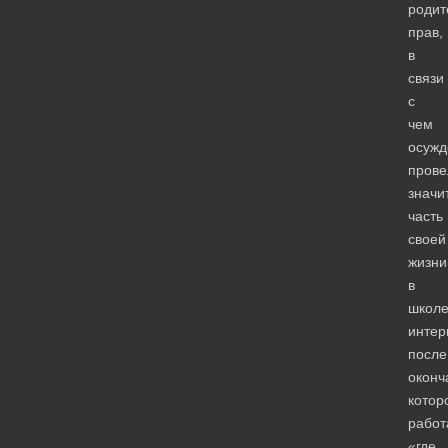
родит
прав,
в
связи
с
чем
осужд
прове
значи
часть
своей
жизни
в
школе
интер
после
оконч
котор
работ
«где