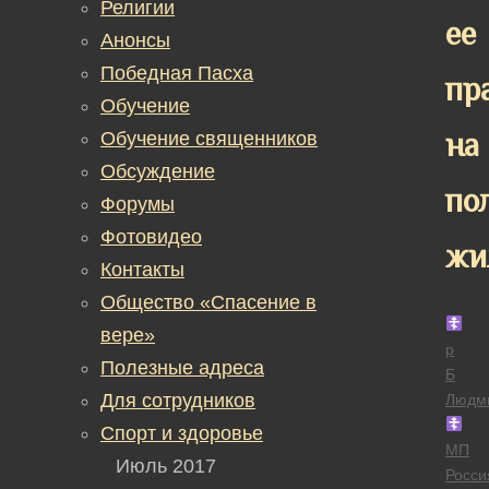
Религии
ее
Анонсы
Победная Пасха
пр
Обучение
на
Обучение священников
Обсуждение
по
Форумы
Фотовидео
жи
Контакты
Общество «Спасение в
вере»
р
Полезные адреса
Б
Для сотрудников
Людм
Спорт и здоровье
МП
Июль 2017
Росси