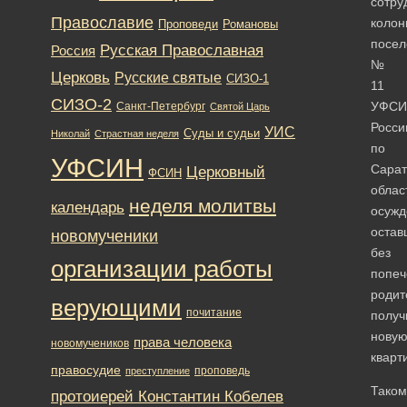
сотру
Православие
колон
Романовы
Проповеди
посел
Русская Православная
Россия
№
Церковь
Русские святые
СИЗО-1
11
СИЗО-2
УФСИ
Санкт-Петербург
Святой Царь
Росси
УИС
Суды и судьи
Николай
Страстная неделя
по
УФСИН
Сарат
Церковный
ФСИН
облас
неделя молитвы
календарь
осужд
остав
новомученики
без
организации работы
попеч
родит
верующими
почитание
получ
нову
права человека
новомучеников
кварт
правосудие
проповедь
преступление
Таком
протоиерей Константин Кобелев