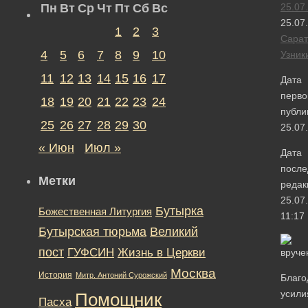
Пн
Вт
Ср
Чт
Пт
Сб
Вс
25.07
25.07
1
2
3
Сарат
4
5
6
7
8
9
10
Узник
11
12
13
14
15
16
17
Дата
перво
18
19
20
21
22
23
24
публи
25
26
27
28
29
30
25.07
« Июн
Июл »
Дата
после
Метки
редак
25.07
Бутырка
Божественная Литургия
11:17
Бутырская тюрьма
Великий
пост
ГУФСИН
Жизнь в Церкви
Москва
История
Митр. Антоний Сурожский
Благо
усили
Помощник
Пасха