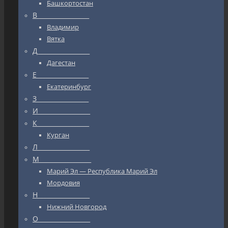
Башкортостан
В_________________
Владимир
Вятка
Д_________________
Дагестан
Е_________________
Екатеринбург
З_________________
И_________________
К_________________
Курган
Л_________________
М_________________
Марий Эл — Республика Марий Эл
Мордовия
Н_________________
Нижний Новгород
О_________________