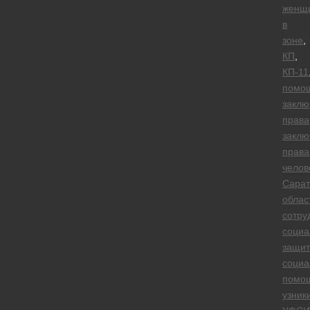
женщ
в
зоне
,
КП
,
КП-11
помо
закл
права
заклю
права
челов
Сарат
облас
сотру
социа
защит
социа
помо
узник