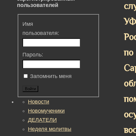
сл
пользователей
У
Имя
пользователя:
Ро
по
Пароль:
Са
Запомнить меня
об
Войти
по
Новости
Новомученики
ос
ДЕЛАТЕЛИ
во
Неделя молитвы