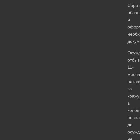
Сарат
облас
и
офор
необ
докум
Осужд
отбы
11-
месяч
наказ
за
кражу
в
колон
посел
до
осужд
не