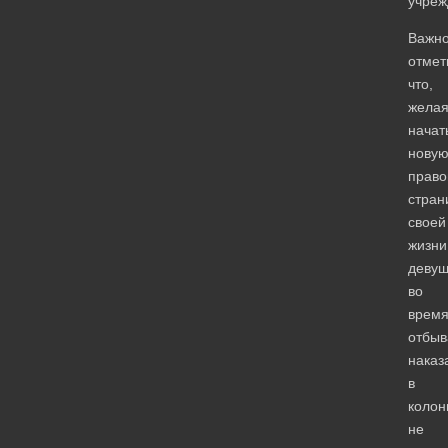
учреж
Важн
отмет
что,
жела
начат
нову
прав
стран
своей
жизни
девуш
во
врем
отбыв
наказ
в
колон
не