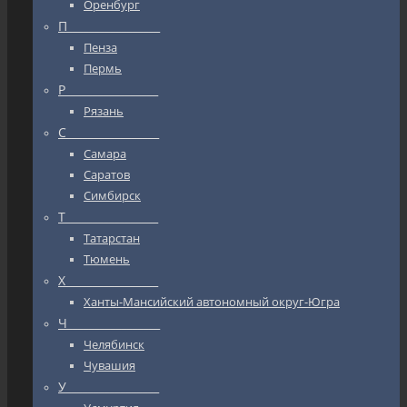
Оренбург
П_________________
Пенза
Пермь
Р_________________
Рязань
С_________________
Самара
Саратов
Симбирск
Т_________________
Татарстан
Тюмень
Х_________________
Ханты-Мансийский автономный округ-Югра
Ч_________________
Челябинск
Чувашия
У_________________