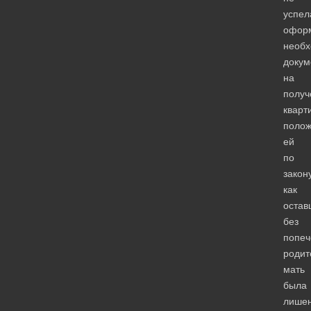
успел
офор
необ
докум
на
получ
кварт
поло
ей
по
закон
как
остав
без
попеч
родит
мать
была
лише