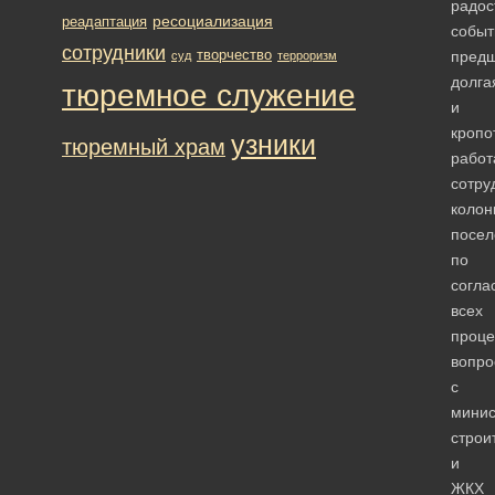
радос
ресоциализация
реадаптация
собы
сотрудники
творчество
предш
суд
терроризм
долга
тюремное служение
и
кропо
узники
тюремный храм
работ
сотру
колон
посел
по
согла
всех
проце
вопро
с
минис
строи
и
ЖКХ