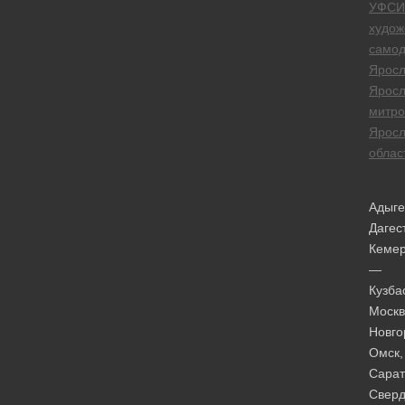
УФСИ
худож
самод
Яросл
Яросл
митро
Яросл
облас
Адыге
Дагес
Кеме
—
Кузба
Москв
Новго
Омск,
Сарат
Сверд