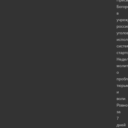
Богор
в
учреж
росси
уголо
испол
систе
старт
Неде
моли
о
пробл
тюрь
и
воли.
Ровно
за
7
дней