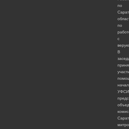
по
Сарат
облас
по
работ
с
веру
В
засед
приня
участ
помо
начал
УФСИ
предс
объе
комис
Сарат
митро