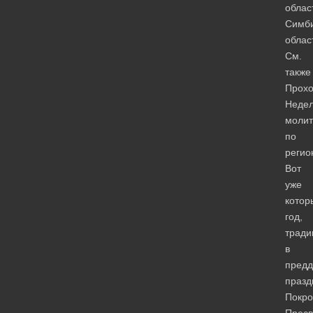
облас
Симби
облас
См.
также
Прох
Неде
моли
по
регио
Вот
уже
котор
год,
тради
в
предд
празд
Покро
Пресв