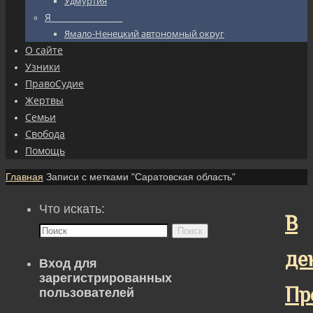
Удмуртия
Я_________________
Ямало-Ненецкий автономный округ
О сайте
Узники
ПравоСудие
Жертвы
Семьи
Свобода
Помощь
Главная
Записи с метками "Саратовская область"
Что искать:
В
Поиск
де
Вход для
зарегистрированных
Пр
пользователей