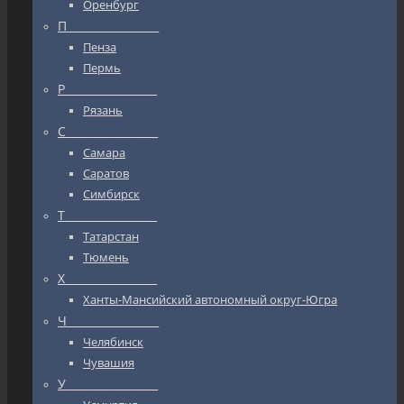
Оренбург
П_________________
Пенза
Пермь
Р_________________
Рязань
С_________________
Самара
Саратов
Симбирск
Т_________________
Татарстан
Тюмень
Х_________________
Ханты-Мансийский автономный округ-Югра
Ч_________________
Челябинск
Чувашия
У_________________