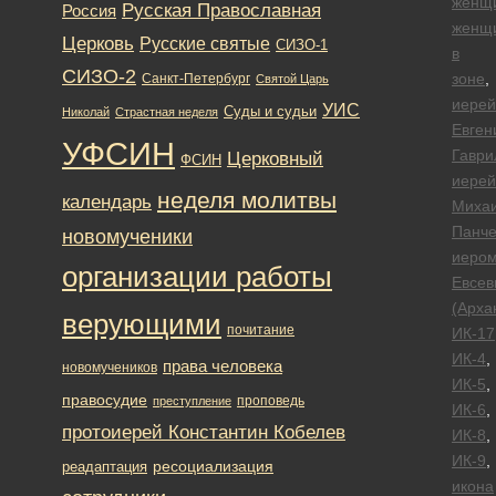
женщ
Русская Православная
Россия
женщ
Церковь
Русские святые
СИЗО-1
в
СИЗО-2
зоне
,
Санкт-Петербург
Святой Царь
иерей
УИС
Суды и судьи
Николай
Страстная неделя
Евген
УФСИН
Гаври
Церковный
ФСИН
иерей
неделя молитвы
календарь
Миха
Панче
новомученики
иеро
организации работы
Евсев
(Арха
верующими
почитание
ИК-17
ИК-4
,
права человека
новомучеников
ИК-5
,
правосудие
проповедь
преступление
ИК-6
,
протоиерей Константин Кобелев
ИК-8
,
ИК-9
,
ресоциализация
реадаптация
икона