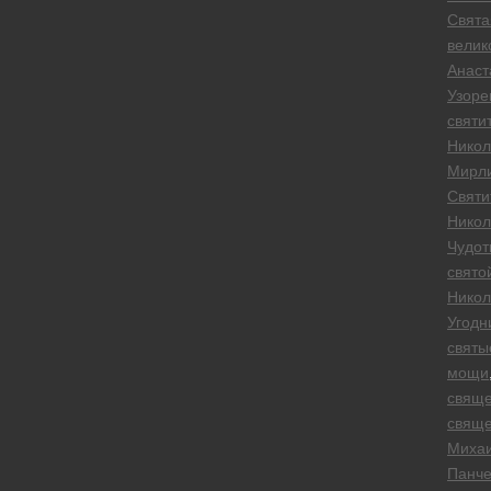
Свята
велик
Анаст
Узоре
святи
Никол
Мирли
Святи
Никол
Чудот
свято
Никол
Угодн
святы
мощи
свяще
свяще
Миха
Панче