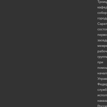
Троиц
кафед
собор
город
Сарат
состо
перво
засед
межре
рабоч
групп
при
помо
начал
Управ
Феде
служ
испол
наказ
Росси