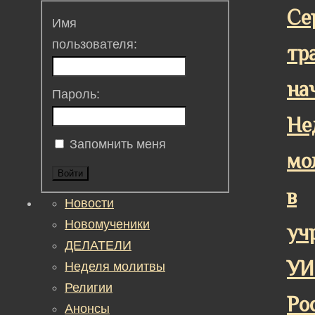
Се
Имя
пользователя:
тр
на
Пароль:
Не
Запомнить меня
мо
Войти
в
Новости
Новомученики
уч
ДЕЛАТЕЛИ
УИ
Неделя молитвы
Религии
Ро
Анонсы