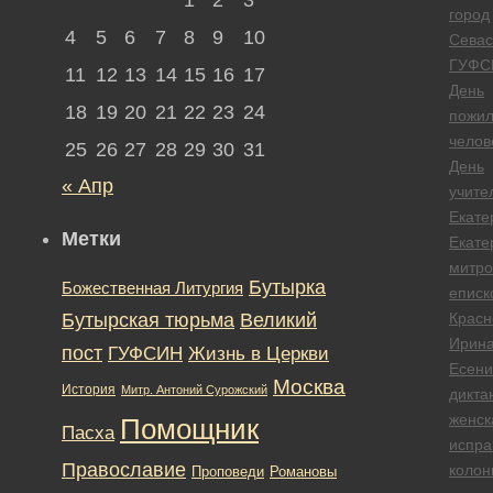
город
4
5
6
7
8
9
10
Севас
ГУФС
11
12
13
14
15
16
17
День
18
19
20
21
22
23
24
пожил
челов
25
26
27
28
29
30
31
День
« Апр
учите
Екате
Метки
Екате
митро
Бутырка
Божественная Литургия
еписк
Бутырская тюрьма
Великий
Красн
Ирин
пост
ГУФСИН
Жизнь в Церкви
Есени
Москва
История
Митр. Антоний Сурожский
дикта
женск
Помощник
Пасха
испра
Православие
колон
Романовы
Проповеди