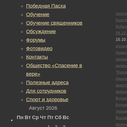
Победная Пасха
прото
Обучение
Конст
Обучение священников
Кобел
Обсуждение
08.10
Форумы
15.10
моли
Фотовидео
Новос
Контакты
Церк
Общество «Спасение в
кален
"Курск
вере»
Адыге
Полезные адреса
арест
Для сотрудников
библи
Бутыр
Спорт и здоровье
Бутыр
Август 2026
тюрь
Пн
Вт
Ср
Чт
Пт
Сб
Вс
Воспи
колон
1
2
3