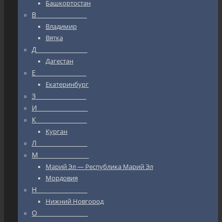
Башкортостан
В_________________
Владимир
Вятка
Д_________________
Дагестан
Е_________________
Екатеринбург
З_________________
И_________________
К_________________
Курган
Л_________________
М_________________
Марий Эл — Республика Марий Эл
Мордовия
Н_________________
Нижний Новгород
О_________________