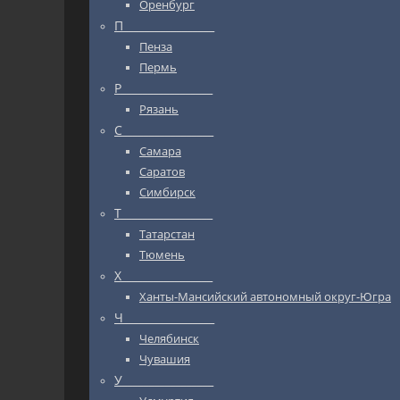
Оренбург
П_________________
Пенза
Пермь
Р_________________
Рязань
С_________________
Самара
Саратов
Симбирск
Т_________________
Татарстан
Тюмень
Х_________________
Ханты-Мансийский автономный округ-Югра
Ч_________________
Челябинск
Чувашия
У_________________