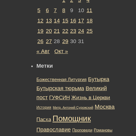
5
6
7
8
9
10
11
12
13
14
15
16
17
18
19
20
21
22
23
24
25
26
27
28
29
30
31
« Авг
Окт »
Метки
Бутырка
Божественная Литургия
Бутырская тюрьма
Великий
пост
ГУФСИН
Жизнь в Церкви
Москва
История
Митр. Антоний Сурожский
Помощник
Пасха
Православие
Романовы
Проповеди