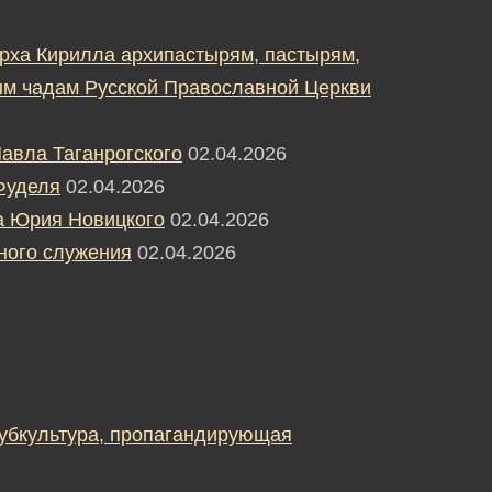
рха Кирилла архипастырям, пастырям,
м чадам Русской Православной Церкви
авла Таганрогского
02.04.2026
Фуделя
02.04.2026
а Юрия Новицкого
02.04.2026
ного служения
02.04.2026
субкультура, пропагандирующая