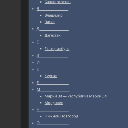
Башкортостан
В_________________
Владимир
Вятка
Д_________________
Дагестан
Е_________________
Екатеринбург
З_________________
И_________________
К_________________
Курган
Л_________________
М_________________
Марий Эл — Республика Марий Эл
Мордовия
Н_________________
Нижний Новгород
О_________________