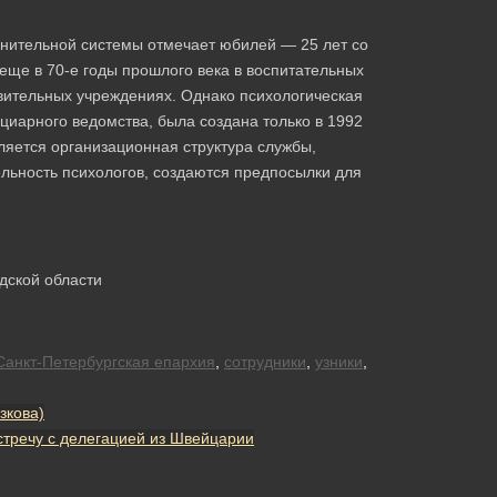
лнительной системы отмечает юбилей — 25 лет со
еще в 70-е годы прошлого века в воспитательных
авительных учреждениях. Однако психологическая
иарного ведомства, была создана только в 1992
ляется организационная структура службы,
ьность психологов, создаются предпосылки для
дской области
Санкт-Петербургская епархия
,
сотрудники
,
узники
,
зкова)
тречу с делегацией из Швейцарии