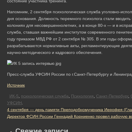
состояние участника тренинга.
Напомним, 2 сентября психологическая служба уголовно-испо
дня основания. Должность тюремного психолога стали вводить 
колониях для несовершеннолетних, а в конце 80-х — и в испр
служба, ставшая важнейшим институтом современного пенитенц
году приказом МВД РФ от 2 сентября № 305. В эти годы оформ
разрабатываются нормативные акты, регламентирующие деятел
научно-методического и кадрового обеспечения.
Пресс-служба УФСИН России по г.Санкт-Петербургу и Ленингра
Источник
ИК-5
,
психологическая служба
,
Психология
,
Санкт-Петербург
,
УФСИН
.
4 сентября — день памяти Преподобномученика Иерофея (Гла
Директор ФСИН России Геннадий Корниенко провел рабочую вс
Свежие записи