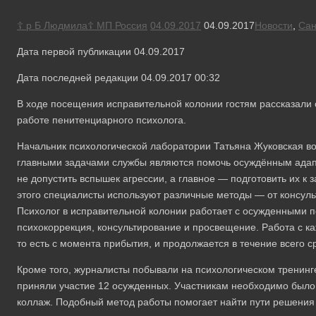
☦ р Б Людмила☦ МП Россия
04.09.2017
04.09.2017
Новости
,
Сан
Дата первой публикации 04.09.2017
Дата последней редакции 04.09.2017 00:32
В ходе посещения исправительной колонии гостям рассказали 
работе пенитенциарного психолога.
Начальник психологической лаборатории Татьяна Жуковская во
главными задачами службы являются помочь осуждённым адапт
не допустить вспышек агрессии, а главное — подготовить их к
этого специалисты используют различные методы — от консуль
Психолог в исправительной колонии работает с осужденными п
психокоррекция, консультирование и просвещение. Работа с 
то есть с момента прибытия, и продолжается в течение всего с
Кроме того, журналисты побывали на психологическом тренинг
приняли участие 12 осужденных. Участникам необходимо было 
коллаж. Подобный метод работы помогает найти пути решения