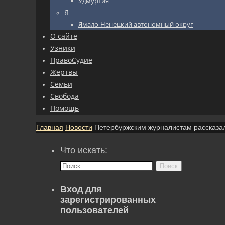
Удмуртия
Я_________________
Ямало-Ненецкий автономный округ
О сайте
Узники
ПравоСудие
Жертвы
Семьи
Свобода
Помощь
Главная
Новости
Петербуржским журналистам рассказал
Что искать:
Поиск
Вход для
зарегистрированных
пользователей