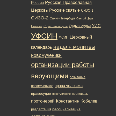
Русская Православная
Россия
Церковь
Русские святые
СИЗО-1
СИЗО-2
Санкт-Петербург
Святой Царь
УИС
Суды и судьи
Николай
Страстная неделя
УФСИН
Церковный
ФСИН
неделя молитвы
календарь
новомученики
организации работы
верующими
почитание
права человека
новомучеников
правосудие
проповедь
преступление
протоиерей Константин Кобелев
ресоциализация
реадаптация