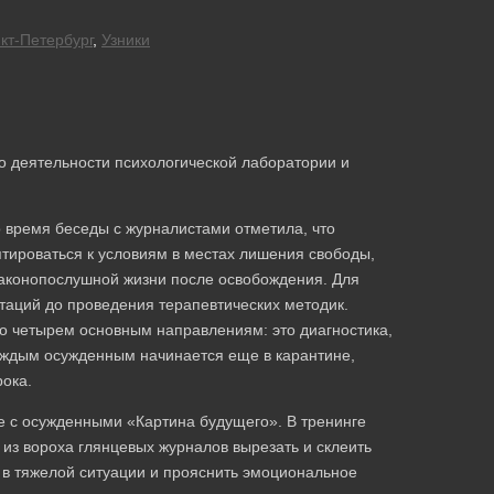
кт-Петербург
,
Узники
о деятельности психологической лаборатории и
 время беседы с журналистами отметила, что
ироваться к условиям в местах лишения свободы,
 законопослушной жизни после освобождения. Для
таций до проведения терапевтических методик.
о четырем основным направлениям: это диагностика,
каждым осужденным начинается еще в карантине,
рока.
е с осужденными «Картина будущего». В тренинге
из вороха глянцевых журналов вырезать и склеить
 в тяжелой ситуации и прояснить эмоциональное