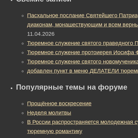
Пасхальное послание Святейшего Патриа
диаконам, монашествующим и всем верны
11.04.2026
Тюремное служение святого праведного П
Тюремное служение протоиерея Иосифа 
Тюремное служение святого новомученик
добавлен пункт в меню ДЕЛАТЕЛИ тюрем
Популярные темы на форуме
Прощённое воскресение
Неделя молитвы
В России распространяется молодежная 
тюремную романтику