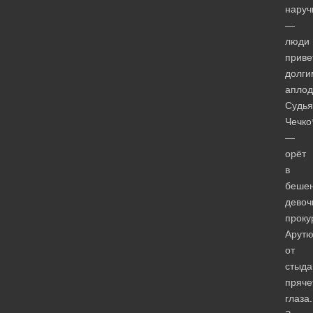
наруч
—
люди
приве
долги
аплод
Судья
Чечко
—
орёт
в
бешен
девоч
проку
Арутю
от
стыда
пряче
глаза.