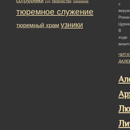
сотрудники
творчество
суд
терроризм
с
тюремное служение
веру
Рома
узники
Цурка
тюремный храм
В
ходе
визит
ЧИТА
ДАЛЕ
Ал
Ар
Лю
Ли