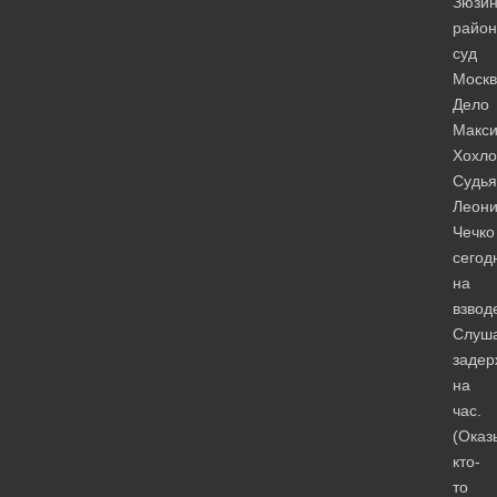
Зюзин
райо
суд
Москв
Дело
Макс
Хохло
Судья
Леон
Чечко
сегод
на
взвод
Слуш
задер
на
час.
(Оказ
кто-
то