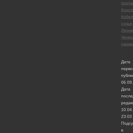
прото
Конст
Кобел
судья
Леон
Чечко
узник
Дата
перво
публи
06.09
Дата
после
редак
10.04
23:03
Подсу
в