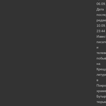
06.09
Дата
после
редак
10.09
23:44
Извес
писат
и
телев
побы
на
Крещ
литур
в
Покро
храм
Бутыр
тюрьм