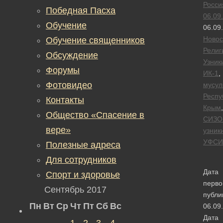
Росси
Победная Пасха
06.09
Обучение
06.09
Новос
Обучение священников
Религ
Обсуждение
Узник
Форумы
ИК-1
,
Фотовидео
мусул
Респу
Контакты
Крым
,
Общество «Спасение в
СИЗО
вере»
узник
УФСИ
Полезные адреса
Для сотрудников
Дата
Спорт и здоровье
перво
Сентябрь 2017
публи
Пн
Вт
Ср
Чт
Пт
Сб
Вс
06.09
Дата
1
2
3
4