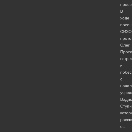
просв
В
ходе
посе
СИЗО
прото
Олег
Просе
встре
и
побес
с
начал
учреж
Вади
Ступи
котор
расск
о…