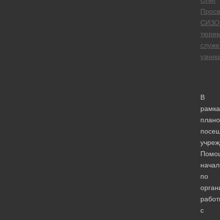
Олег
Просе
СИЗО
тюре
служе
узник
В
рамка
плано
посе
учреж
Помо
начал
по
орган
работ
с