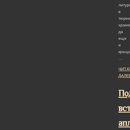
литур
в
тюре
храме
да
еще
и
креща
…
ЧИТА
ДАЛЕ
По
вс
ап