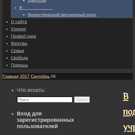
Удмуртия
Я_________________
Ямало-Ненецкий автономный округ
О сайте
Узники
ПравоСудие
Жертвы
Семьи
Свобода
Помощь
Главная
2017
Сентябрь
06
Что искать:
В
Поиск
по
Вход для
зарегистрированных
уч
пользователей