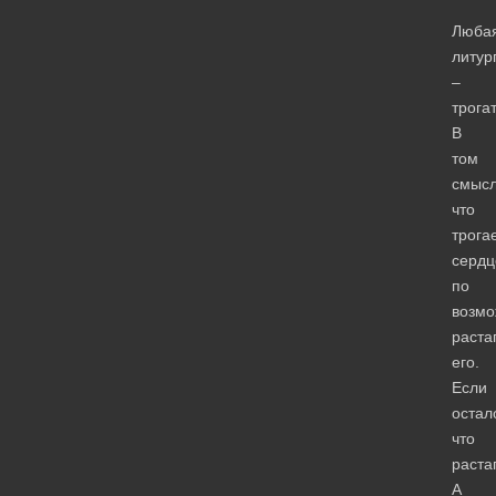
Люба
литур
–
трога
В
том
смысл
что
трога
сердц
по
возмо
раста
его.
Если
остал
что
раста
А