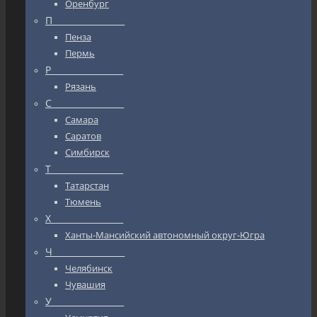
Оренбург
П_________________
Пенза
Пермь
Р_________________
Рязань
С_________________
Самара
Саратов
Симбирск
Т_________________
Татарстан
Тюмень
Х_________________
Ханты-Мансийский автономный округ-Югра
Ч_________________
Челябинск
Чувашия
У_________________