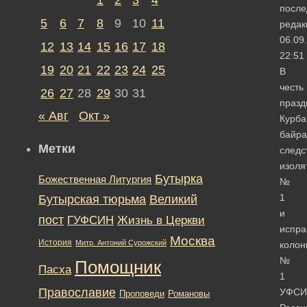
после
5
6
7
8
9
10
11
редак
06.09
12
13
14
15
16
17
18
22:51
19
20
21
22
23
24
25
В
честь
26
27
28
29
30
31
празд
« Авг
Окт »
Курба
байр
Метки
следс
изоля
Бутырка
Божественная Литургия
№
1
Бутырская тюрьма
Великий
и
пост
ГУФСИН
Жизнь в Церкви
испра
Москва
История
Митр. Антоний Сурожский
колон
№
Помощник
Пасха
1
Православие
УФСИ
Романовы
Проповеди