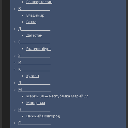
Башкортостан
В_________________
Владимир
Вятка
Д_________________
Дагестан
Е_________________
Екатеринбург
З_________________
И_________________
К_________________
Курган
Л_________________
М_________________
Марий Эл — Республика Марий Эл
Мордовия
Н_________________
Нижний Новгород
О_________________