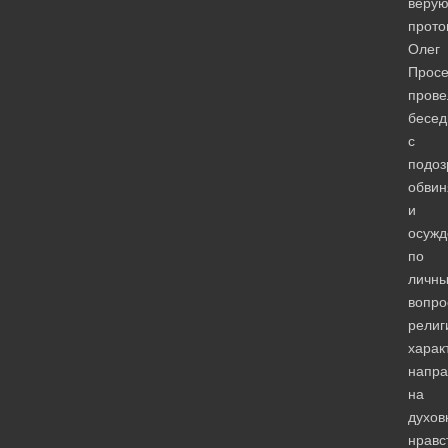
веру
прото
Олег
Просе
прове
бесе
с
подоз
обви
и
осуж
по
личн
вопро
религ
харак
напр
на
духов
нравс