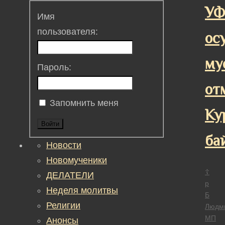
У
Имя
пользователя:
ос
му
Пароль:
от
Запомнить меня
Ку
Войти
ба
Новости
Новомученики
☦
ДЕЛАТЕЛИ
р
Неделя молитвы
Б
Религии
Людм
МП
Анонсы