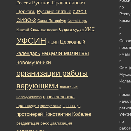
Росси
Русская Православная
Россия
по
Церковь
Русские святые
СИЗО-1
Респу
СИЗО-2
Крым
Санкт-Петербург
Святой Царь
и
УИС
Суды и судьи
Николай
Страстная неделя
г.
УФСИН
Сева
Церковный
ФСИН
посет
неделя молитвы
календарь
имам
г.
новомученики
Симф
организации работы
Муха
Исла
верующими
почитание
и
помо
права человека
новомучеников
начал
правосудие
проповедь
преступление
регио
протоиерей Константин Кобелев
УФСИ
по
ресоциализация
реадаптация
работ