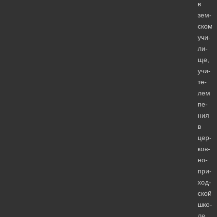
в
зем­
ском
учи­
ли­
ще,
учи­
те­
лем
пе­
ния
в
цер­
ков­
но-
при­
ход­
ской
шко­
ле,