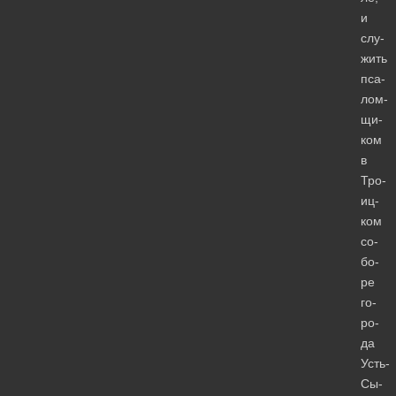
и
слу­
жить
пса­
лом­
щи­
ком
в
Тро­
иц­
ком
со­
бо­
ре
го­
ро­
да
Усть-
Сы­