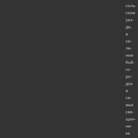
соль­
ском
уез­
де,
в
се­
ле­
нии
Кой­
го­
ро­
док
в
се­
мье
свя­
щен­
ни­
ка