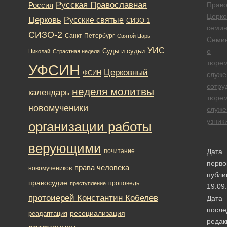
Русская Православная
Россия
Право
Церко
Церковь
Русские святые
СИЗО-1
семи
СИЗО-2
Санкт-Петербург
Святой Царь
Семи
УИС
о
Суды и судьи
Николай
Страстная неделя
тюре
УФСИН
Церковный
ФСИН
служе
сотру
неделя молитвы
календарь
тюре
новомученики
служе
узник
организации работы
верующими
почитание
Дата
перво
права человека
новомучеников
публи
правосудие
проповедь
преступление
19.09
протоиерей Константин Кобелев
Дата
после
ресоциализация
реадаптация
редак