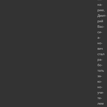
на­
рию,
Дмит­
рий
Вас­
си­
а­
но­
вич
стал
ра­
бо­
тать
за­
ко­
но­
учи­
те­
лем