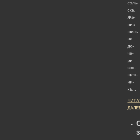
соль­
ска.
Же­
нив­
шись
на
до­
че­
ри
свя­
щен­
ни­
ка…
ЧИТА
ДАЛЕ