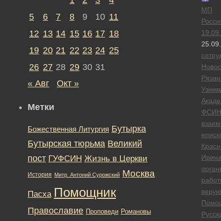
МП
5
6
7
8
9
10
11
Росси
12
13
14
15
16
17
18
19.09
25.09
19
20
21
22
23
24
25
сотру
26
27
28
29
30
31
Новос
Рязан
« Авг
Окт »
Узник
Акад
Метки
ФСИ
взаим
Бутырка
Божественная Литургия
еписк
Бутырская тюрьма
Великий
Красн
пост
ГУФСИН
Ирин
Жизнь в Церкви
орган
Москва
История
Митр. Антоний Сурожский
работ
Помощник
веру
Пасха
Помо
Православие
Романовы
Проповеди
Русск