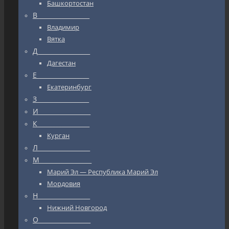
Башкортостан
В_________________
Владимир
Вятка
Д_________________
Дагестан
Е_________________
Екатеринбург
З_________________
И_________________
К_________________
Курган
Л_________________
М_________________
Марий Эл — Республика Марий Эл
Мордовия
Н_________________
Нижний Новгород
О_________________