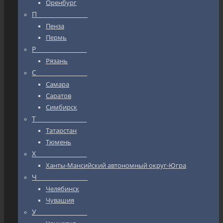
Оренбург
П_________________
Пенза
Пермь
Р_________________
Рязань
С_________________
Самара
Саратов
Симбирск
Т_________________
Татарстан
Тюмень
Х_________________
Ханты-Мансийский автономный округ-Югра
Ч_________________
Челябинск
Чувашия
У_________________