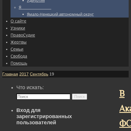
Удмуртия
Я_________________
Ямало-Ненецкий автономный округ
О сайте
Узники
ПравоСудие
Жертвы
Семьи
Свобода
Помощь
Главная
2017
Сентябрь
19
Что искать:
В
Поиск
Ак
Вход для
зарегистрированных
Ф
пользователей