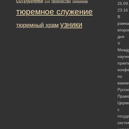
сотрудники
творчество
суд
терроризм
25.09
тюремное служение
23:16
В
узники
рамка
тюремный храм
второ
дня
V
Межд
научн
практ
конф
по
взаим
Русск
Право
Церкв
с
госуд
систе