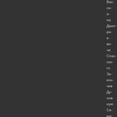
Вас­
си­
а­
на
Дмит­
ри­
е­
ви­
ча
Спас­
ско­
го.
За­
кон­
чив
Ду­
хов­
ную
Се­
ми­