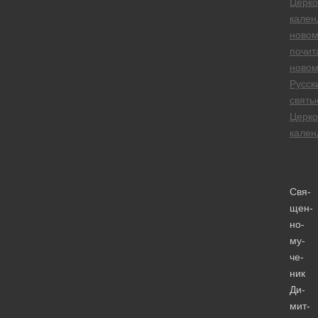
Церк
кален
новом
почит
новом
Русск
святы
Церк
кален
Свя­
щен­
но­
му­
че­
ник
Ди­
мит­