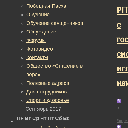
Победная Пасха
РП
Обучение
с
Обучение священников
Обсуждение
го
Форумы
Фотовидео
си
Контакты
Общество «Спасение в
ис
вере»
на
Полезные адреса
Для сотрудников
Спорт и здоровье
р
Сентябрь 2017
Б
Пн
Вт
Ср
Чт
Пт
Сб
Вс
Людм
1
2
3
4