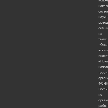
испол
наказ
состо
научн
метод
семи
на
тему:
«Опы
взаим
инсти
«Пом
начал
терри
орган
ФСИ
Росси
по
орган
работ