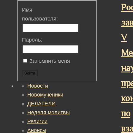
Ро
Имя
пользователя:
за
V
Пароль:
Ме
Запомнить меня
на
Войти
пр
Новости
Новомученики
ко
ДЕЛАТЕЛИ
по
Неделя молитвы
Религии
вз
Анонсы