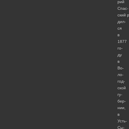
рий
Спас­
ский 
дил­
ся
в
1877
го­
ду
в
Во­
ло­
год­
ской
гу­
бер­
нии,
в
Усть-
Сы­