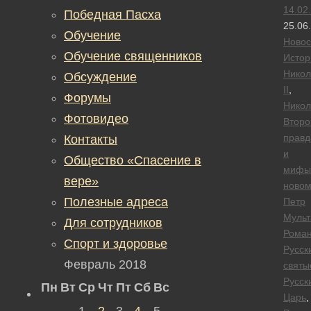
14.02
Победная Пасха
25.06
Обучение
Новос
Обучение священников
Истор
Никол
Обсуждение
II
,
Форумы
Никол
Фотовидео
Второ
правд
Контакты
и
Общество «Спасение в
мифы
вере»
новом
Полезные адреса
Петр
Мульт
Для сотрудников
Рома
Спорт и здоровье
Русск
Февраль 2018
святы
Русск
Пн
Вт
Ср
Чт
Пт
Сб
Вс
Царь
,
1
2
3
4
5