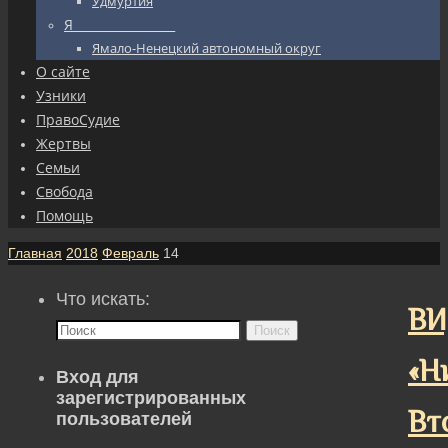
Удмуртия
Я_________________
Ямало-Ненецкий автономный округ
О сайте
Узники
ПравоСудие
Жертвы
Семьи
Свобода
Помощь
Главная
2018
Февраль
14
Что искать:
ВИ
Поиск
«Н
Вход для
зарегистрированных
Вт
пользователей