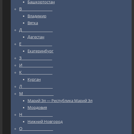
Башкортостан
В_________________
Владимир
Вятка
Д_________________
Дагестан
Е_________________
Екатеринбург
З_________________
И_________________
К_________________
Курган
Л_________________
М_________________
Марий Эл — Республика Марий Эл
Мордовия
Н_________________
Нижний Новгород
О_________________