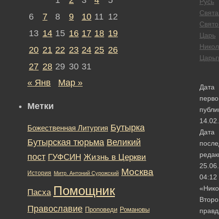
Русь
Свята
6
7
8
9
10
11
12
Свято
13
14
15
16
17
18
19
Царь
Никол
20
21
22
23
24
25
26
Царьг
27
28
29
30
31
« Янв
Мар »
Дата
перво
Метки
публи
14.02
Бутырка
Божественная Литургия
Дата
Бутырская тюрьма
Великий
после
редак
пост
ГУФСИН
Жизнь в Церкви
25.06
Москва
История
Митр. Антоний Сурожский
04:12
Помощник
«Нико
Пасха
Второ
Православие
Романовы
Проповеди
правд