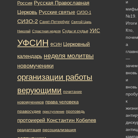
и
Русская Православная
Россия
мифы
Церковь
Русские святые
СИЗО-1
№19.
СИЗО-2
Санкт-Петербург
Святой Царь
Итоги
Кто,
УИС
Суды и судьи
Николай
Страстная неделя
почем
УФСИН
Церковный
а
ФСИН
главн
неделя молитвы
календарь
—
новомученики
зачем
вновь
организации работы
и
вновь
верующими
почитание
пробу
к
права человека
новомучеников
жизни
правосудие
проповедь
преступление
антир
протоиерей Константин Кобелев
диску
антиц
ресоциализация
реадаптация
кампа