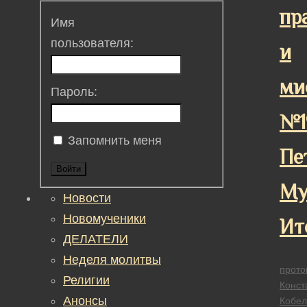
пр
Имя
пользователя:
и
ми
Пароль:
№1
Запомнить меня
Пе
Войти
Му
Новости
Новомученики
Ит
ДЕЛАТЕЛИ
Неделя молитвы
прото
Религии
Конст
Анонсы
Кобел