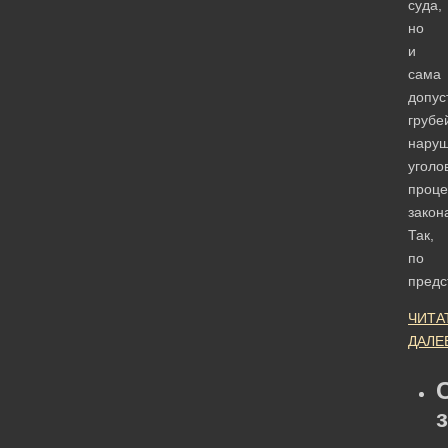
суда,
но
и
сама
допус
грубе
нару
уголо
проце
закон
Так,
по
пред
ЧИТА
ДАЛЕ