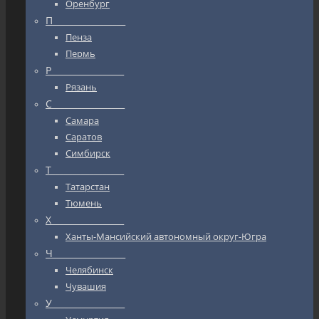
Оренбург
П_________________
Пенза
Пермь
Р_________________
Рязань
С_________________
Самара
Саратов
Симбирск
Т_________________
Татарстан
Тюмень
Х_________________
Ханты-Мансийский автономный округ-Югра
Ч_________________
Челябинск
Чувашия
У_________________