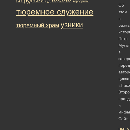
сотрудники
творчество
суд
терроризм
Об
тюремное служение
этом
в
узники
тюремный храм
разм
истор
Петр
Мульт
в
заве
перед
автор
цикла
«Нико
Второ
правд
и
мифы
Сайт
ЧИТА