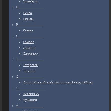
Оренбург
П_________________
Пенза
Пермь
Р_________________
Рязань
С_________________
Самара
Саратов
Симбирск
Т_________________
Татарстан
Тюмень
Х_________________
Ханты-Мансийский автономный округ-Югра
Ч_________________
Челябинск
Чувашия
У_________________