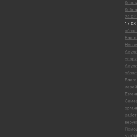
Конст
Кобел
24.02
17.03
облас
Благо
Новос
Амурс
епарх
Амурс
облас
Благо
иерей
Евген
Семе
орган
работ
веру
Помо
УФСИ