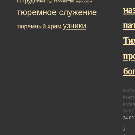
сотрудники
творчество
суд
терроризм
на
тюремное служение
па
узники
тюремный храм
Ти
пр
бо
прото
Конст
Кобел
24.02
24.02
1