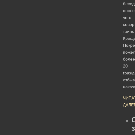
бесед
после
чего
сове
таинс
Креще
Покре
поже
более
20
гражд
отбы
нака
ЧИТА
ДАЛЕ