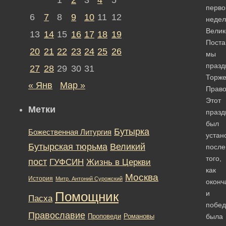
перво
6
7
8
9
10
11
12
недел
Велик
13
14
15
16
17
18
19
Поста
20
21
22
23
24
25
26
мы
празд
27
28
29
30
31
Торже
« Янв
Мар »
Право
Этот
Метки
празд
был
Бутырка
Божественная Литургия
устан
Бутырская тюрьма
Великий
после
того,
пост
ГУФСИН
Жизнь в Церкви
как
Москва
История
Митр. Антоний Сурожский
оконч
и
Помощник
Пасха
побед
Православие
Романовы
была
Проповеди