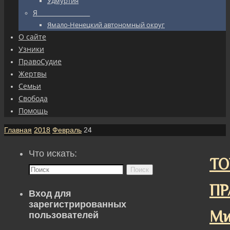
Удмуртия
Я_________________
Ямало-Ненецкий автономный округ
О сайте
Узники
ПравоСудие
Жертвы
Семьи
Свобода
Помощь
Главная
2018
Февраль
24
Что искать:
ТО
Поиск
ПР
Вход для
зарегистрированных
Ми
пользователей