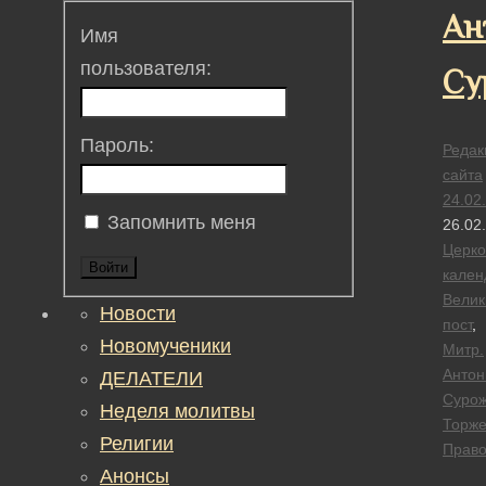
Ан
Имя
пользователя:
Су
Пароль:
Редак
сайта
24.02
Запомнить меня
26.02
Церк
Войти
кален
Велик
Новости
пост
,
Новомученики
Митр.
Антон
ДЕЛАТЕЛИ
Сурож
Неделя молитвы
Торже
Религии
Право
Анонсы