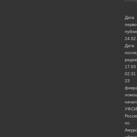
Дата
перво
публи
24.02
Дата
после
редак
17.03
02:31
23
февр
помо
начал
УФСИ
Росси
по
Амурс