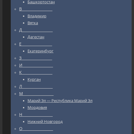
Башкортостан
В_________________
Владимир
Вятка
Д_________________
Дагестан
Е_________________
Екатеринбург
З_________________
И_________________
К_________________
Курган
Л_________________
М_________________
Марий Эл — Республика Марий Эл
Мордовия
Н_________________
Нижний Новгород
О_________________