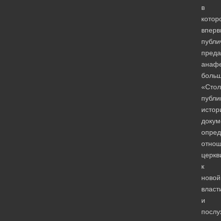
в
котор
вперв
публи
преда
анаф
больш
«Стол
публи
истор
докум
опре
отно
церкв
к
новой
власт
и
посл