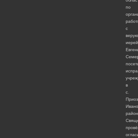
облас
по
орган
работ
с
веру
иерей
Евген
Семе
посет
испра
учреж
в
с.
Приоз
Ивано
район
Свящ
провё
оглас