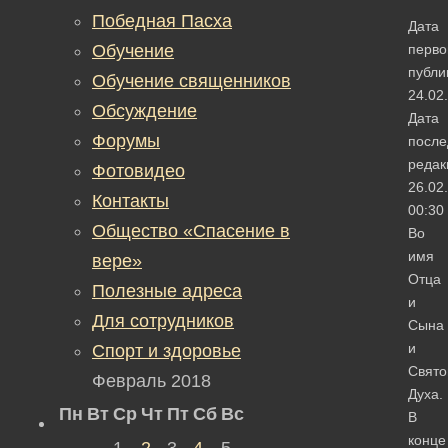
Победная Пасха
Дата
Обучение
перво
публи
Обучение священников
24.02
Обсуждение
Дата
Форумы
после
редак
Фотовидео
26.02
Контакты
00:30
Общество «Спасение в
Во
имя
вере»
Отца
Полезные адреса
и
Для сотрудников
Сына
и
Спорт и здоровье
Свято
Февраль 2018
Духа.
Пн
Вт
Ср
Чт
Пт
Сб
Вс
В
конце
1
2
3
4
5