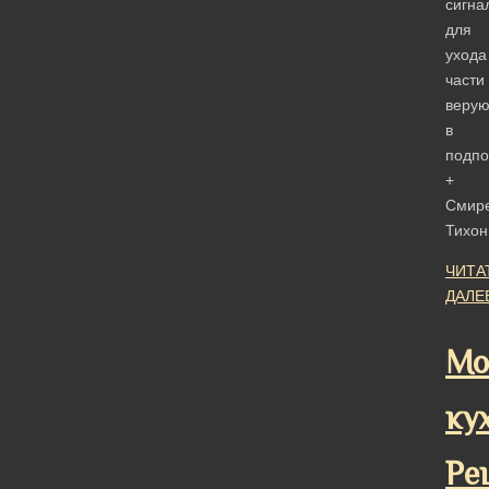
сигна
для
ухода
части
веру
в
подпо
+
Смир
Тихо
ЧИТА
ДАЛЕ
Мо
ку
Ре