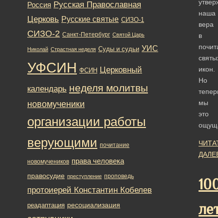
утвер
Русская Православная
Россия
наша
Церковь
Русские святые
СИЗО-1
вера
СИЗО-2
Санкт-Петербург
Святой Царь
в
почит
УИС
Суды и судьи
Николай
Страстная неделя
святы
УФСИН
Церковный
икон.
ФСИН
Но
неделя молитвы
календарь
тепер
новомученики
мы
это
организации работы
ощущ
верующими
ЧИТА
почитание
ДАЛЕ
права человека
новомучеников
правосудие
проповедь
преступление
10
протоиерей Константин Кобелев
ресоциализация
ле
реадаптация