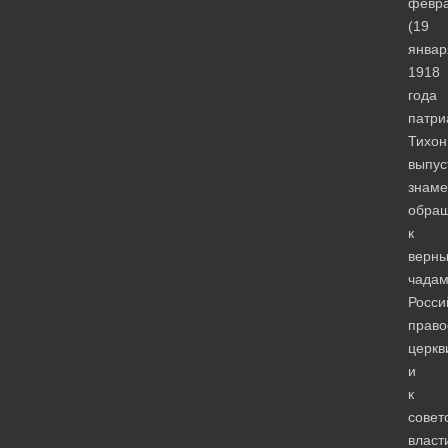
февр
(19
январ
1918
года
патри
Тихон
выпус
знаме
обра
к
верн
чада
Росси
право
церкв
и
к
совет
власт