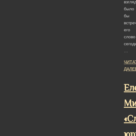
взгляд
было
бы
встре
его
слово
сегод
…
ЧИТА
ДАЛЕ
Ел
Ми
«С
юр