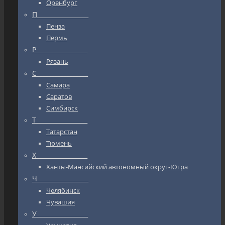
Оренбург
П_________________
Пенза
Пермь
Р_________________
Рязань
С_________________
Самара
Саратов
Симбирск
Т_________________
Татарстан
Тюмень
Х_________________
Ханты-Мансийский автономный округ-Югра
Ч_________________
Челябинск
Чувашия
У_________________