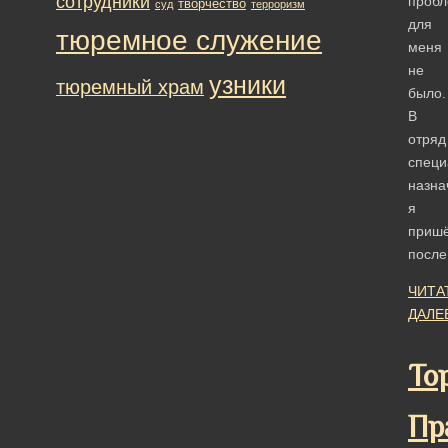
сотрудники
проб
творчество
суд
терроризм
для
тюремное служение
меня
не
узники
тюремный храм
было.
В
отряд
специ
назна
я
приш
посл
ЧИТА
ДАЛЕ
То
Пр