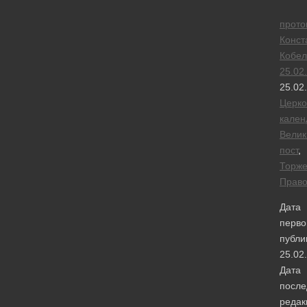
прото
Конст
Кобел
25.02
25.02
Церк
кален
Велик
пост
,
Торже
Право
Дата
перво
публи
25.02
Дата
после
редак