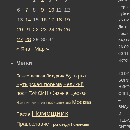
перво
6
7
8
9
10
11
12
публи
13
14
15
16
17
18
19
25.02
Дата
20
21
22
23
24
25
26
после
27
28
29
30
31
редак
26.02
« Янв
Мар »
00:11
Источ
Метки
—
23.02
Бутырка
Божественная Литургия
БОРИ
Бутырская тюрьма
Великий
НИКО
пост
ГУФСИН
Жизнь в Церкви
СПЕЦ
–
Москва
История
Митр. Антоний Сурожский
ВИД
Помощник
И
Пасха
НЕВИ
Православие
Романовы
Проповеди
БИТВ