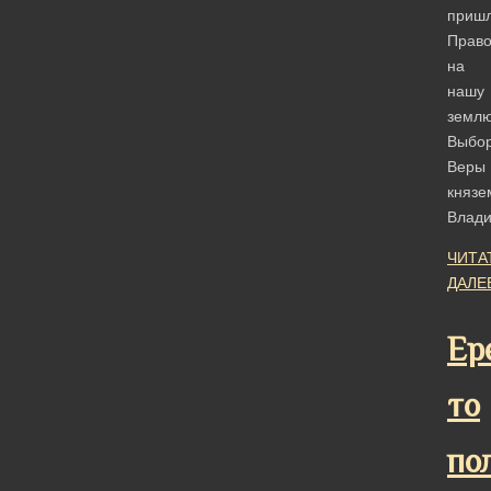
приш
Право
на
нашу
землю
Выбо
Веры
князе
Влад
ЧИТА
ДАЛЕ
Ер
то
по