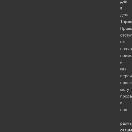
дни
в
день
Торже
Право
отсту
не
назыв
поиме
и
как
пере
ереси
могут
прора
в
нас
—
разм
свяще