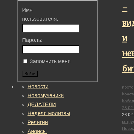
–
Имя
пользователя:
ви
и
Пароль:
не
Запомнить меня
би
Войти
Новости
прото
Конст
Новомученики
Кобел
ДЕЛАТЕЛИ
25.02
Неделя молитвы
26.02
сотру
Религии
Новос
Анонсы