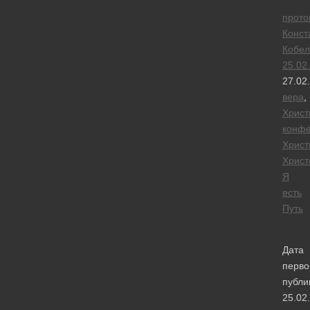
прото
Конст
Кобел
25.02
27.02
вера
,
Христ
конфе
Христ
Христ
Я
есть
Путь
Дата
перво
публи
25.02