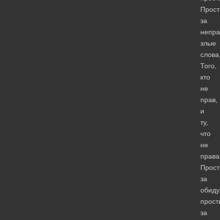
Прост
за
непр
злые
слова
Того,
кто
не
прав,
и
ту,
что
не
права
Прост
за
обиду
прост
за