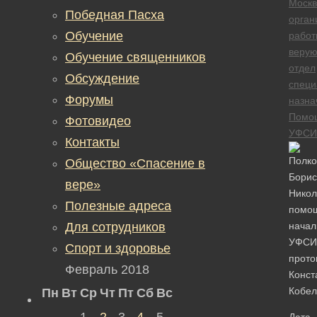
Москв
Победная Пасха
орган
Обучение
работ
веру
Обучение священников
отдел
Обсуждение
специ
Форумы
назна
Помо
Фотовидео
УФСИ
Контакты
Общество «Спасение в
вере»
Полезные адреса
Для сотрудников
Спорт и здоровье
Февраль 2018
Пн
Вт
Ср
Чт
Пт
Сб
Вс
1
2
3
4
5
Дата