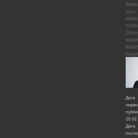
Велик
пост
,
право
право
Прощ
воскр
форм
прощ
Дата
перво
публи
25.02
Дата
после