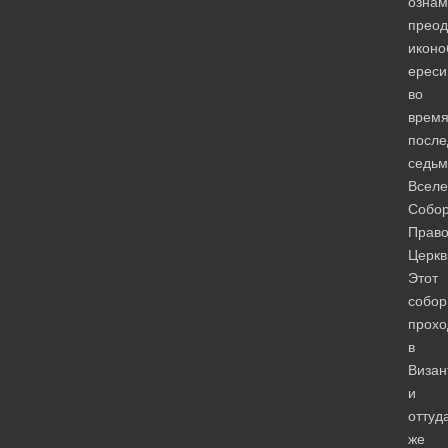
ознам
преод
иконо
ереси
во
врем
после
седьм
Вселе
Собо
Право
Церкв
Этот
собор
прохо
в
Визан
и
оттуд
же