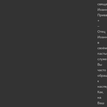
свящ
Иоан
Прив
+
–
Отец
Иоанн
в
своём
пасты
служе
Вы
часто
обра
к
насл
Как,
на
Ваш