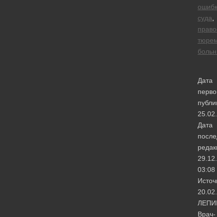
ошиб
суда
,
право
тюре
больн
Дата
перво
публи
25.02
Дата
после
редак
29.12
03:08
Источ
20.02
ЛЕПИ
Врач-