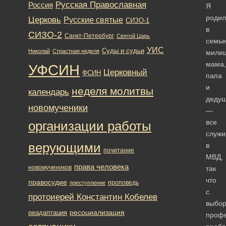
Русская Православная
Россия
Я
родил
Церковь
Русские святые
СИЗО-1
в
СИЗО-2
Санкт-Петербург
Святой Царь
семье
УИС
Суды и судьи
Николай
Страстная неделя
милиц
мама,
УФСИН
Церковный
ФСИН
папа
и
неделя молитвы
календарь
дедуш
новомученики
—
все
организации работы
служи
верующими
в
почитание
МВД,
права человека
новомучеников
так
что
правосудие
проповедь
преступление
с
протоиерей Константин Кобелев
выбо
ресоциализация
реадаптация
проф