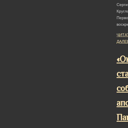
Серги
Кругл
Перв
воскр
ЧИТА
ДАЛЕ
«О
ст
со
ап
Па