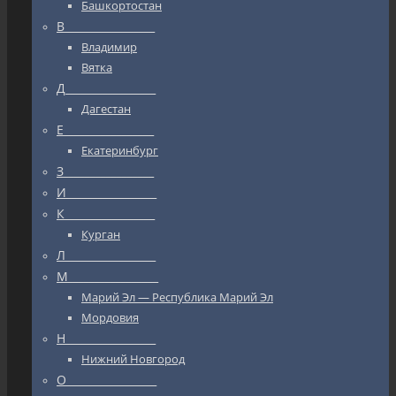
Башкортостан
В_________________
Владимир
Вятка
Д_________________
Дагестан
Е_________________
Екатеринбург
З_________________
И_________________
К_________________
Курган
Л_________________
М_________________
Марий Эл — Республика Марий Эл
Мордовия
Н_________________
Нижний Новгород
О_________________