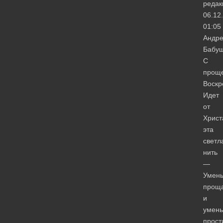
редак
06.12
01:05
Андр
Бабу
С
прощ
Воскр
Идет
от
Христ
эта
светл
нить
—
Умен
прощ
и
умень
прост