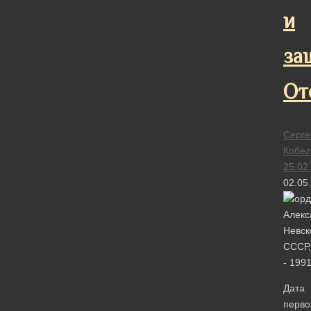
и
за
От
Серге
Кобел
25.02
02.05
Дата
перво