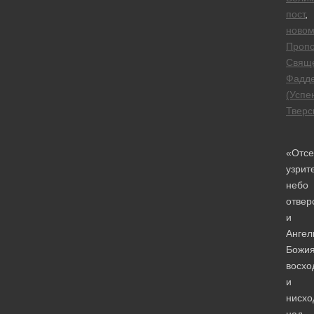
пост
,
новом
Проп
Свящ
Фадд
(Успе
Тверс
«Отсе
узрит
небо
отвер
и
Ангел
Божия
восх
и
нисх