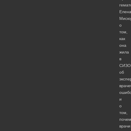
гемат
Елен
Мисю
о
том,
как
она
жила
в
СИЗО
об
экспе
враче
ошиб
и
о
том,
почем
врачи