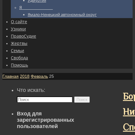
Удмуртия
Я_________________
Ямало-Ненецкий автономный округ
О сайте
Узники
ПравоСудие
Жертвы
Семьи
Свобода
Помощь
Главная
2018
Февраль
25
Что искать:
Бо
Поиск
Ни
Вход для
зарегистрированных
Сп
пользователей