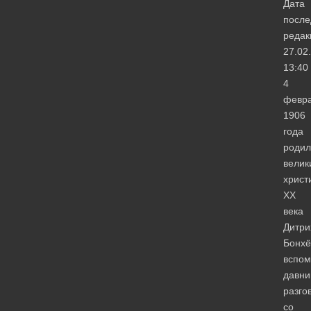
Дата
после
редак
27.02
13:40
4
февр
1906
года
родил
велик
христ
ХХ
века
Дитри
Бонхё
вспом
давни
разго
со