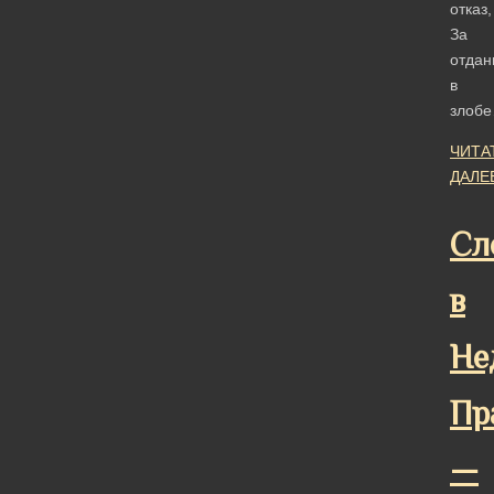
отказ,
За
отдан
в
злоб
ЧИТА
ДАЛЕ
Сл
в
Не
Пр
—