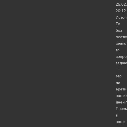
25.02
20:12
Источ
То
без
платк
шляют
то
вопро
задаю
—
это
ли
ерети
наши
дней?
Поче
в
наши