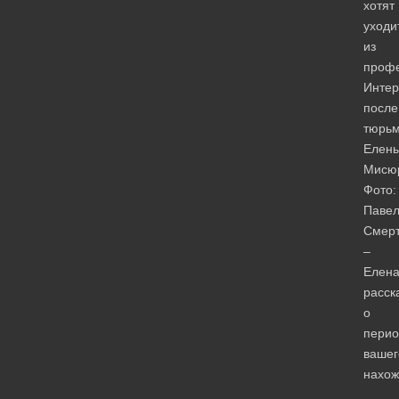
хотят
уходи
из
профе
Инте
после
тюрь
Елен
Мисю
Фото:
Паве
Смер
–
Елена
расск
о
перио
вашег
нахо