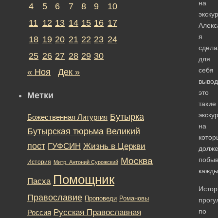
на
4
5
6
7
8
9
10
экску
11
12
13
14
15
16
17
Алекс
я
18
19
20
21
22
23
24
сдела
25
26
27
28
29
30
для
себя
« Ноя
Дек »
вывод
это
Метки
такие
экску
Бутырка
Божественная Литургия
на
Бутырская тюрьма
Великий
котор
пост
ГУФСИН
Жизнь в Церкви
долж
Москва
побыв
История
Митр. Антоний Сурожский
кажды
Помощник
Пасха
Истор
Православие
Романовы
Проповеди
прогу
Русская Православная
по
Россия