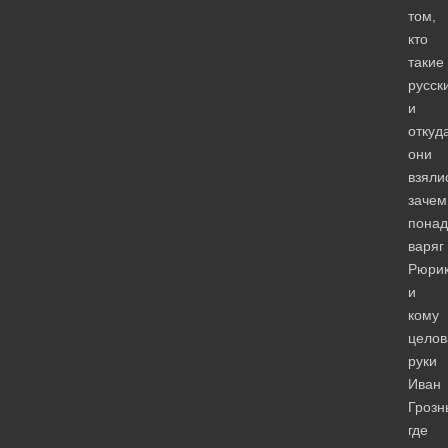
том,
кто
такие
русск
и
откуд
они
взяли
зачем
понад
варяг
Рюрик
и
кому
целов
руки
Иван
Грозн
где