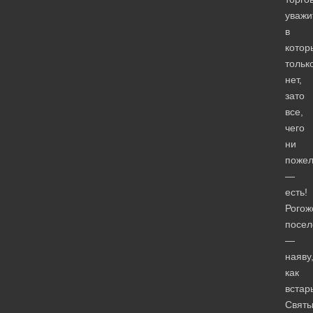
уважи
в
котор
тольк
нет,
зато
все,
чего
ни
поже
—
есть!
Рогож
посел
—
наяву
как
встар
Свят