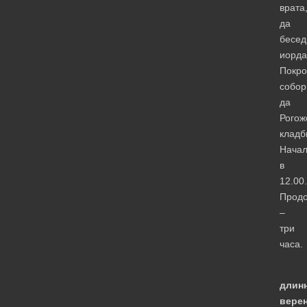
врата
да
бесед
иорда
Покро
собор
да
Рогож
кладб
Нача
в
12.00.
Продо
–
три
часа.
«
длин
вере