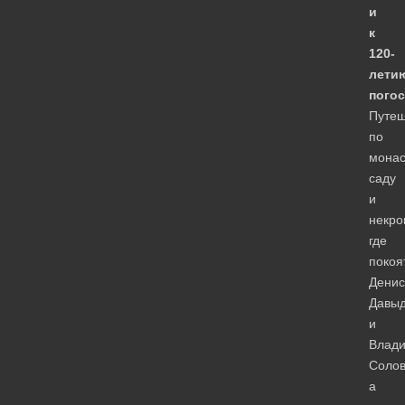
и
к
120-
лети
погос
Путеш
по
монас
саду
и
некро
где
покоя
Денис
Давы
и
Влад
Солов
а