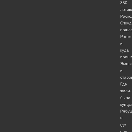
350-
лети
Раско
Откуд
пошл
Рогож
и
куда
пришл
Ямши
и
старо
Где
жили-
были
купцы
Рябуш
и
где
они