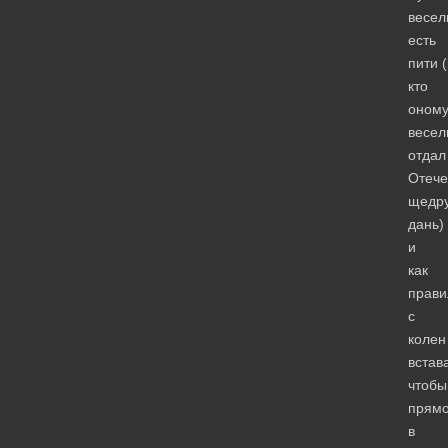
весел
есть
пити 
кто
оном
весе
отдал
Отече
щедр
дань)
и
как
прави
с
колен
встав
чтобы
прям
в