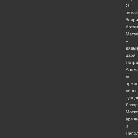
От
вотчи
бояри
Арта
Матве
–
дядьк
царя
Петра
Алекс
до
армян
диас
купцо
Лазар
Моско
армя
и
Напол