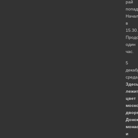
рай
попад
Нача
в
15.30.
Продо
один
час.
5
декаб
среда
Здес
лежи
цвет
моск
дворя
Донс
мона
и