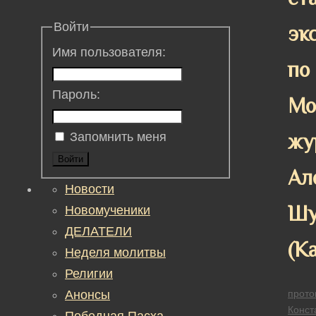
Войти
эк
Имя пользователя:
по
Пароль:
Мо
жу
Запомнить меня
Войти
Ал
Новости
Шу
Новомученики
ДЕЛАТЕЛИ
(К
Неделя молитвы
Религии
Анонсы
прото
Конст
Победная Пасха