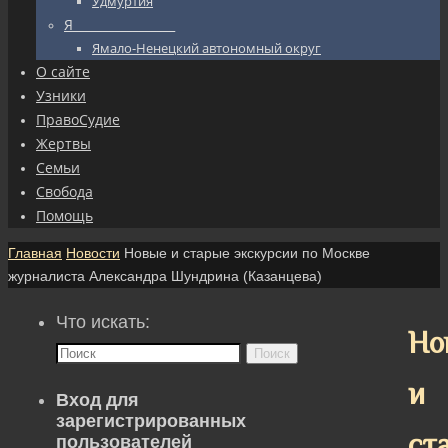
Удмуртия
Я_________________
Ямало-Ненецкий автономный округ
О сайте
Узники
ПравоСудие
Жертвы
Семьи
Свобода
Помощь
Главная
Новости
Новые и старые экскурсии по Москве
журналиста Александра Шундрина (Казанцева)
Что искать:
Но
Поиск
и
Вход для
зарегистрированных
ст
пользователей