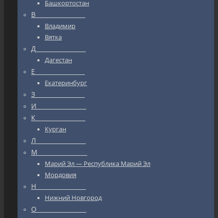
Башкортостан
В_________________
Владимир
Вятка
Д_________________
Дагестан
Е_________________
Екатеринбург
З_________________
И_________________
К_________________
Курган
Л_________________
М_________________
Марий Эл — Республика Марий Эл
Мордовия
Н_________________
Нижний Новгород
О_________________