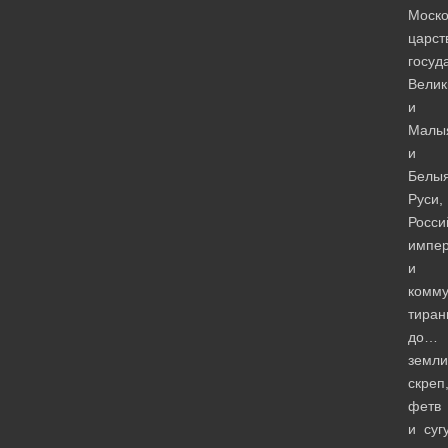
Моско
царст
госуд
Велик
и
Малы
и
Белы
Руси,
Росси
импе
и
комму
тира
до…
земли
скреп
фетв
и суг