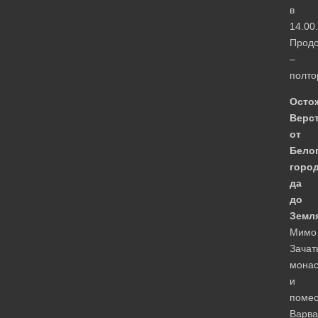
в
14.00.
Продо
–
полто
Остож
Верс
от
Бело
горо
да
до
Земля
Мимо
Зачат
мона
и
помес
Варв