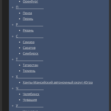
Оренбург
П_________________
Пенза
Пермь
Р_________________
Рязань
С_________________
Самара
Саратов
Симбирск
Т_________________
Татарстан
Тюмень
Х_________________
Ханты-Мансийский автономный округ-Югра
Ч_________________
Челябинск
Чувашия
У_________________