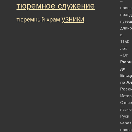
–
тюремное служение
пронз
правд
узники
тюремный храм
путеш
длино
в
1150
лет.
«От
Рюри
до
Ельци
по А
Росси
Истор
Отече
языче
Руси
через
право