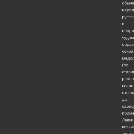
обыч
народ
русско
в
непри
чуде
образ
сохра
медку
(по
стари
рецеп
сваре
отвед
да
сара
приме
Лавки
всяки
торго