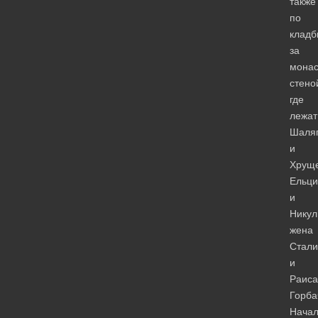
также
по
клад
за
монас
стено
где
лежат
Шаля
и
Хруще
Ельци
и
Никул
жена
Стали
и
Раиса
Го
Нача