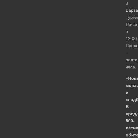
и
Варва
Тург
Нача
в
12.00.
Продо
–
полто
часа.
«Нов
мона
и
клад
В
пред
500-
лети
обит