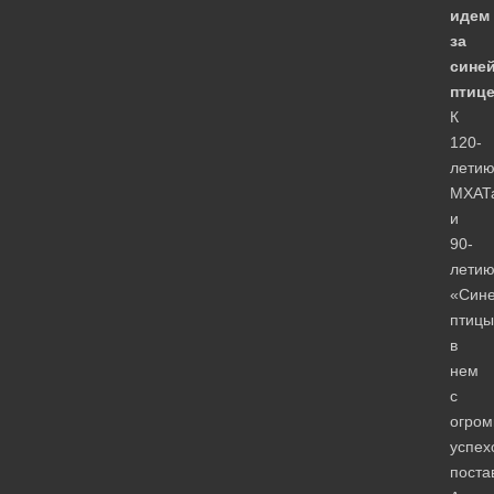
идем
за
сине
птице
К
120-
лети
МХАТ
и
90-
лети
«Син
птицы
в
нем
с
огро
успех
поста