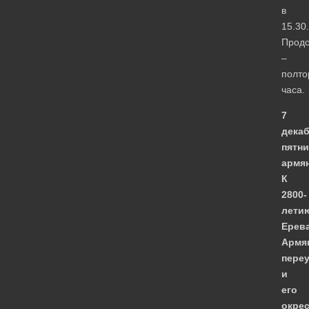
в
15.30.
Продо
–
полто
часа.
7
декаб
пятн
армян
К
2800-
лети
Ерева
Армя
пере
и
его
окре