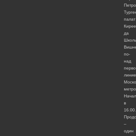
Петр
Турге
палат
Кирее
да
Школ
Вишне
по-
над
перво
линие
Моско
метро
Нача
в
16.00.
Продо
–
один