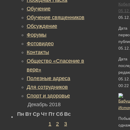
Кобел
Обучение
05.12
Обучение священников
05.12
Обсуждение
Дата
Форумы
перво
публи
Фотовидео
05.12
Контакты
Дата
Общество «Спасение в
после
вере»
редак
Полезные адреса
05.12
00:22
Для сотрудников
Спорт и здоровье
Декабрь 2018
Исто
Пн
Вт
Ср
Чт
Пт
Сб
Вс
Побы
1
2
3
одна