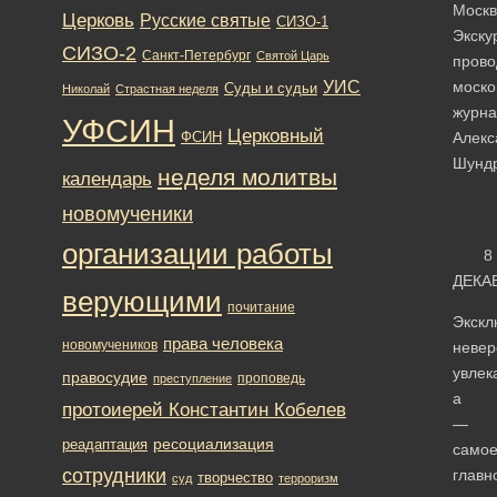
Москв
Церковь
Русские святые
СИЗО-1
Экску
СИЗО-2
Санкт-Петербург
Святой Царь
прово
УИС
моско
Суды и судьи
Николай
Страстная неделя
журна
УФСИН
Церковный
ФСИН
Алекс
Шунд
неделя молитвы
календарь
новомученики
организации работы
8
ДЕКА
верующими
почитание
Экскл
права человека
новомучеников
невер
увлек
правосудие
проповедь
преступление
а
протоиерей Константин Кобелев
—
ресоциализация
реадаптация
само
сотрудники
главн
творчество
суд
терроризм