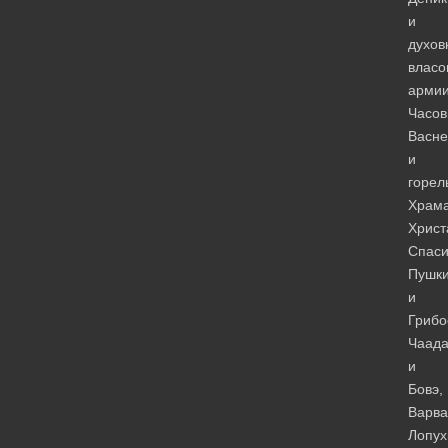
и
духов
власо
армии
Часов
Васне
и
горе
Храм
Христ
Спаси
Пушк
и
Грибо
Чаада
и
Бовэ,
Варва
Лопух