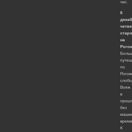
час.
6
декаб
четве
стар
на
Рогож
Боль
путеш
по
Рогож
слобо
Вояж
в
прош
без
маши
време
К