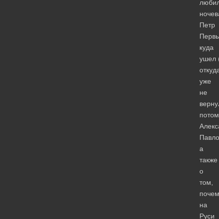
люби
ночев
Петр
Перв
куда
ушел 
откуд
уже
не
верну
потом
Алекс
Павло
а
также
о
том,
почем
на
Руси