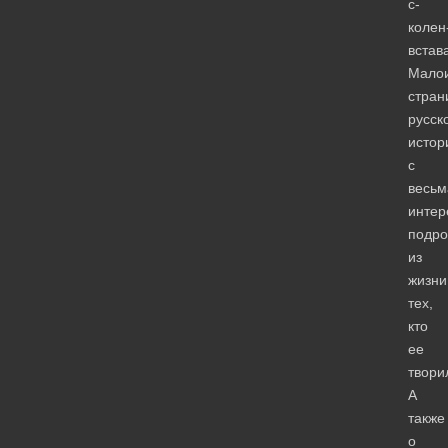
с-
колен
встав
Малои
стран
русск
истор
с
весьм
инте
подро
из
жизни
тех,
кто
ее
твори
А
также
о