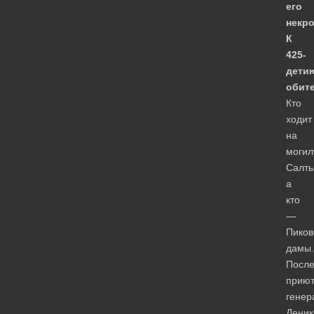
его
некро
К
425-
дети
обите
Кто
ходит
на
могил
Салты
а
кто
—
Пиков
дамы.
Посл
прию
генер
Деник