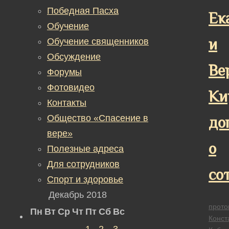
Победная Пасха
Ек
Обучение
и
Обучение священников
Обсуждение
Ве
Форумы
Фотовидео
Ки
Контакты
Общество «Спасение в
до
вере»
о
Полезные адреса
Для сотрудников
со
Спорт и здоровье
Декабрь 2018
прото
Пн
Вт
Ср
Чт
Пт
Сб
Вс
Конст
1
2
3