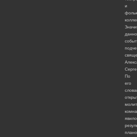
и
фоль
колле
Значи
данно
событ
подче
свяще
Алекс
Серге
По
его
слова
откры
молит
комна
явило
резул
план