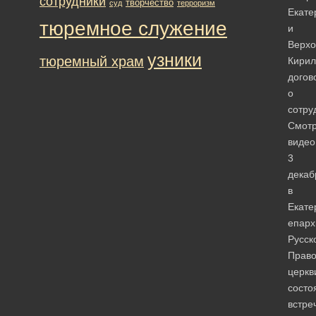
сотрудники
творчество
суд
терроризм
Екате
тюремное служение
и
Верхо
узники
тюремный храм
Кири
догов
о
сотру
Смотр
видео
3
декаб
в
Екате
епарх
Русск
Право
церкв
состо
встре