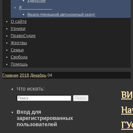
Удмуртия
Я_________________
Ямало-Ненецкий автономный округ
О сайте
Узники
ПравоСудие
Жертвы
Семьи
Свобода
Помощь
Главная
2018
Декабрь
04
Что искать:
ВИ
Поиск
На
Вход для
зарегистрированных
ГУ
пользователей