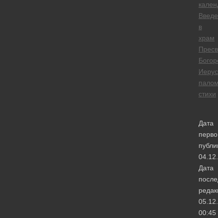
кален
Введе
в
храм
Пресв
Богор
Иеру
палом
стихи
Дата
перво
публи
04.12
Дата
после
редак
05.12
00:45