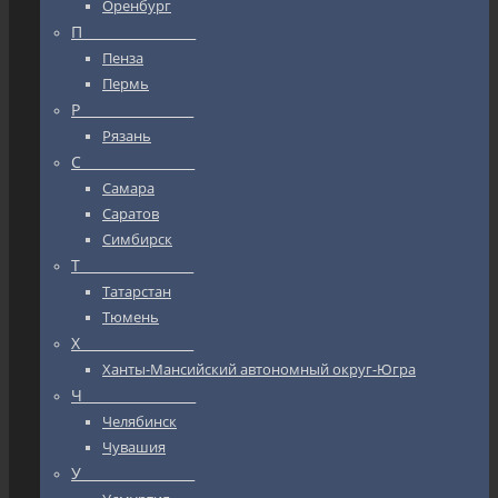
Оренбург
П_________________
Пенза
Пермь
Р_________________
Рязань
С_________________
Самара
Саратов
Симбирск
Т_________________
Татарстан
Тюмень
Х_________________
Ханты-Мансийский автономный округ-Югра
Ч_________________
Челябинск
Чувашия
У_________________