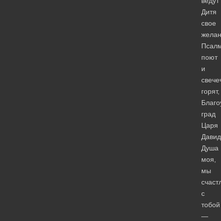
ведут
Дитя
свое
желан
Псал
поют
и
свече
горят,
Благо
град
Царя
Дави
Душа
моя,
мы
счаст
с
тобой
—