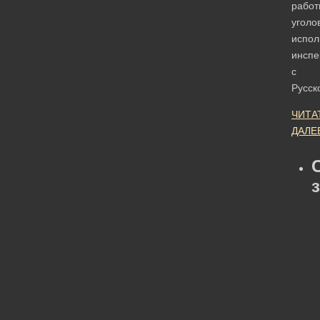
работ
уголо
испол
инспе
с
Русс
ЧИТА
ДАЛЕ