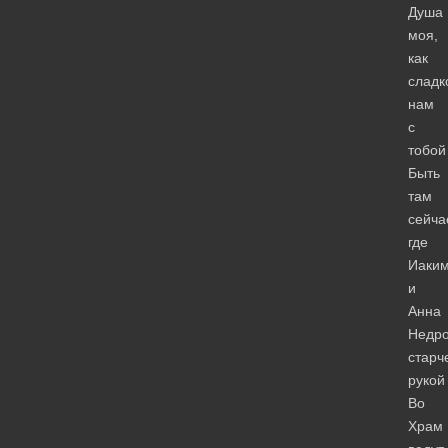
Душа
моя,
как
сладк
нам
с
тобой
Быть
там
сейча
где
Иаки
и
Анна
Недр
старч
рукой
Во
Храм