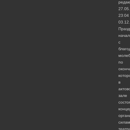
редак
27.05
23:04
03.12
Празд
начал
с
благо
молеб
по
оконч
котор
в
актов
зале
состо
конце
орган
сила
театр