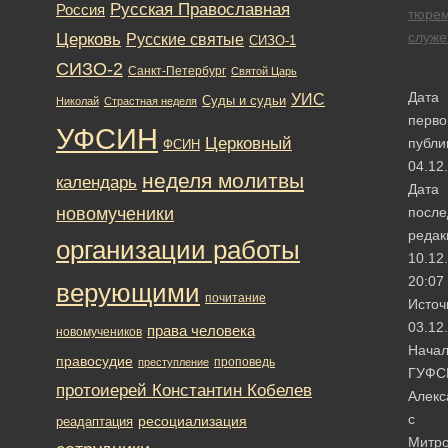
Русская Православная
Россия
тюре
Церковь
служе
Русские святые
СИЗО-1
СИЗО-2
Санкт-Петербург
Святой Царь
Дата
УИС
Суды и судьи
Николай
Страстная неделя
перво
УФСИН
Церковный
публи
ФСИН
04.12
неделя молитвы
календарь
Дата
новомученики
после
редак
организации работы
10.12
20:07
верующими
почитание
Источ
03.12
права человека
новомучеников
Начал
правосудие
проповедь
преступление
ГУФС
протоиерей Константин Кобелев
Алекс
с
ресоциализация
реадаптация
Митр