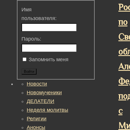
Ро
Имя
пользователя:
по
Св
Пароль:
об
Запомнить меня
Ал
Войти
Фе
Новости
Новомученики
по
ДЕЛАТЕЛИ
с
Неделя молитвы
Религии
Ми
Анонсы