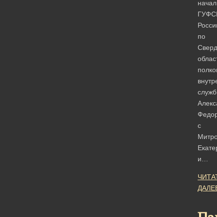
начал
ГУФС
Росси
по
Сверд
облас
полко
внутр
служ
Алекс
Федо
с
Митр
Екате
и…
ЧИТА
ДАЛЕ