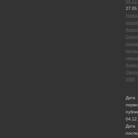
04.12
27.05
Новос
иерей
Алекс
Серге
реада
ресоц
свяще
Алекс
Серге
УИИ
Дата
перво
публи
04.12
Дата
после