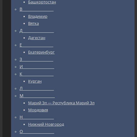
Башкортостан
В_________________
Владимир
Вятка
Д_________________
Дагестан
Е_________________
Екатеринбург
З_________________
И_________________
К_________________
Курган
Л_________________
М_________________
Марий Эл — Республика Марий Эл
Мордовия
Н_________________
Нижний Новгород
О_________________