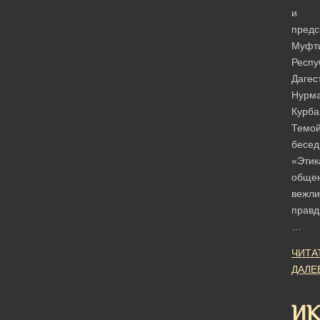
и
предс
Муфт
Респу
Дагес
Нурм
Курба
Темо
бесе
«Этик
общен
вежли
правд
…
ЧИТА
ДАЛЕ
ИК