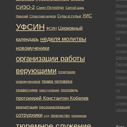
Мило
СИЗО-2
Санкт-Петербург
Святой Царь
общес
УИС
Суды и судьи
Николай
Страстная неделя
помо
УФСИН
узник
Церковный
ФСИН
отдел
неделя молитвы
по
календарь
тюре
новомученики
служ
организации работы
Свят
Патри
верующими
Кирил
почитание
Сино
права человека
новомучеников
отдел
правосудие
по
проповедь
преступление
тюре
протоиерей Константин Кобелев
служ
ресоциализация
реадаптация
узник
сотрудники
творчество
суд
терроризм
тюремное служение
Дата