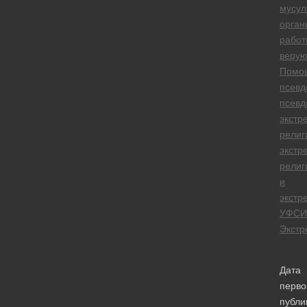
мусул
орган
работ
веру
Помо
псевд
псевд
экстр
религ
экстр
религ
и
экстр
УФСИ
Экстр
Дата
перво
публи