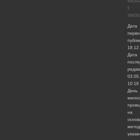
к
закл
Дата
перво
публи
18.12
Дата
после
редак
03.05
10:18
День
мило
прово
на
основ
метод
указа