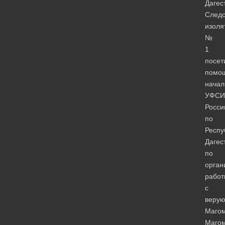
Дагес
Следс
изоля
№
1
посет
помо
начал
УФСИ
Росси
по
Респу
Дагес
по
орган
работ
с
веру
Маго
Маго