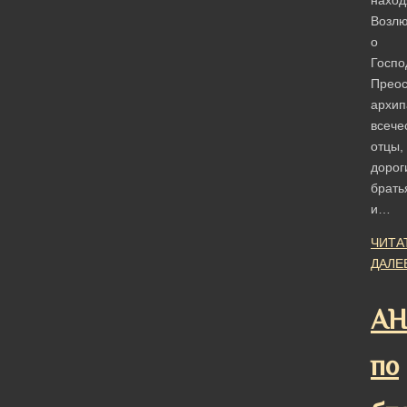
Возл
о
Госпо
Прео
архип
всече
отцы,
дорог
брать
и…
ЧИТА
ДАЛЕ
АН
по