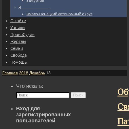
Удмуртия
Я_________________
Ямало-Ненецкий автономный округ
О сайте
Узники
ПравоСудие
Жертвы
Семьи
Свобода
Помощь
Главная
2018
Декабрь
18
Что искать:
Об
Поиск
Св
Вход для
зарегистрированных
Па
пользователей