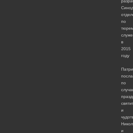
разра
Сино
отдел
по
тюре
служ
в
2015
году
Патр
посла
по
случа
празд
святи
и
чудот
Никол
и