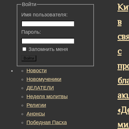
Войти
Ки
Имя пользователя:
в
Пароль:
св
с
Запомнить меня
Войти
пр
Новости
бл
Новомученики
ДЕЛАТЕЛИ
ак
Неделя молитвы
Религии
«Д
Анонсы
Победная Пасха
ми