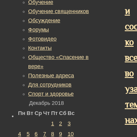
Обучение
и
Обучение священников
Обсуждение
со
Форумы
Фотовидео
ко
Контакты
вс
Общество «Спасение в
вере»
во
Полезные адреса
Для сотрудников
уз
Спорт и здоровье
те
Декабрь 2018
Пн
Вт
Ср
Чт
Пт
Сб
Вс
на
1
2
3
4
5
6
7
8
9
10