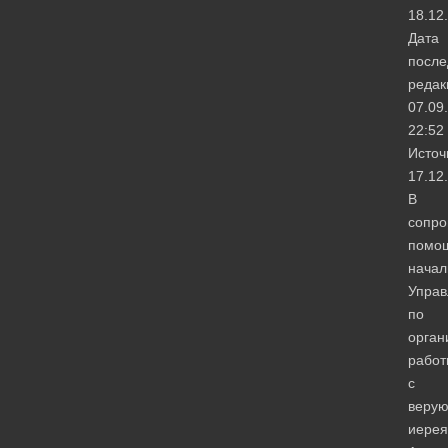
18.12
Дата
после
редак
07.09
22:52
Источ
17.12
В
сопро
помо
начал
Управ
по
орган
работ
с
веру
иерея