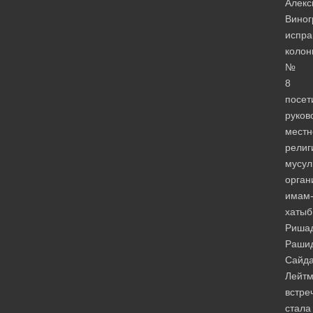
Алекс
Виног
испра
коло
№
8
посет
руков
местн
религ
мусул
орган
имам
хатыб
Риша
Раши
Сайда
Лейтм
встре
стала