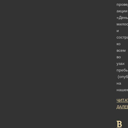
прове
акции
«День
мило
и
состр
ко
всем
во
узах
преб
(опуб
на
наше
ЧИТА
ДАЛЕ
В