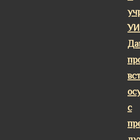
уч
УИ
Да
пр
вс
ос
с
пр
ду