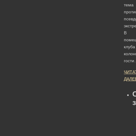
тема
проти
псевд
экстр
В
поме
клуба
колон
гости
ЧИТА
ДАЛЕ