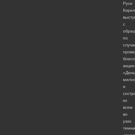
Руси
Кирил
высту
с
обра
по
случа
прове
благо
акции
«День
мило
и
состр
ко
всем
во
узах
темни
наход