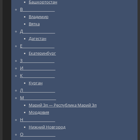
Башкортостан
В_________________
Владимир
Вятка
Д_________________
Дагестан
Е_________________
Екатеринбург
З_________________
И_________________
К_________________
Курган
Л_________________
М_________________
Марий Эл — Республика Марий Эл
Мордовия
Н_________________
Нижний Новгород
О_________________