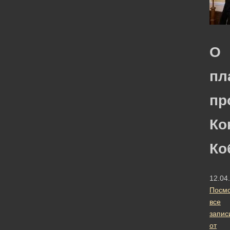
О
пл
пр
Ко
Ко
12.04
Посмо
все
запис
от