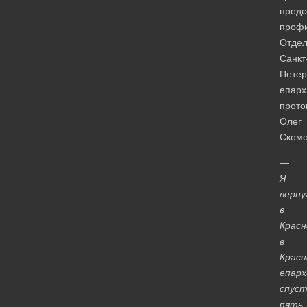
предс
профи
Отде
Санкт
Петер
епарх
прото
Олег
Скомо
—
Я
верну
в
Красн
в
Красн
епар
спуст
пять