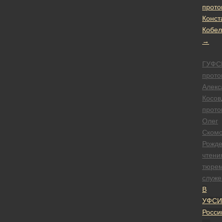
прото
Конст
Кобел
→
ГУФС
прото
Алекс
Косов
прото
Олег
Ском
Рожде
чтени
тюре
служе
В
УФСИ
Росси