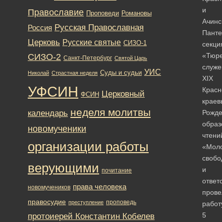
и
Православие
Романовы
Проповеди
Ачинс
Русская Православная
Россия
Панте
Церковь
Русские святые
СИЗО-1
секци
«Тюр
СИЗО-2
Санкт-Петербург
Святой Царь
служе
УИС
Суды и судьи
Николай
Страстная неделя
XIX
УФСИН
Красн
Церковный
ФСИН
краев
неделя молитвы
календарь
Рожде
образ
новомученики
чтени
организации работы
«Моло
свобо
верующими
и
почитание
ответ
права человека
новомучеников
прове
правосудие
проповедь
преступление
работ
протоиерей Константин Кобелев
5