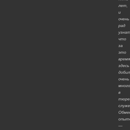
лет,
и
очень
рад
узнат
что
за
это
время
здесь
добил
очень
много
в
тюре
служе
Обме
опыт
—