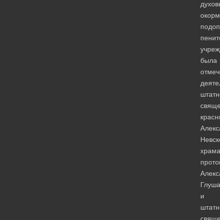
духов
окорм
подоп
пенит
учреж
была
отмеч
деяте
штатн
свяще
красн
Алекс
Невск
храм
прото
Алекс
Глуша
и
штатн
свяще