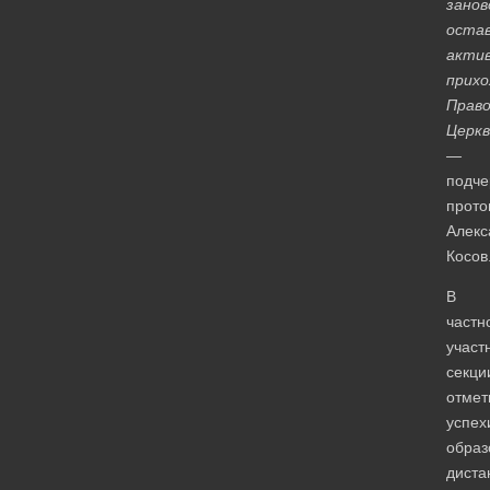
занов
остав
акти
прих
Право
Церкв
—
подче
прото
Алекс
Косов
В
частн
участ
секци
отмет
успех
образ
диста