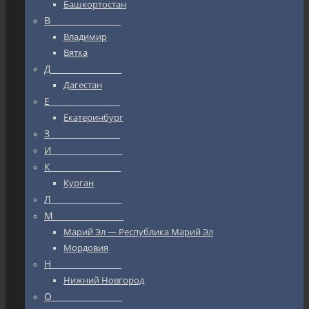
Башкортостан
В_________________
Владимир
Вятка
Д_________________
Дагестан
Е_________________
Екатеринбург
З_________________
И_________________
К_________________
Курган
Л_________________
М_________________
Марий Эл — Республика Марий Эл
Мордовия
Н_________________
Нижний Новгород
О_________________