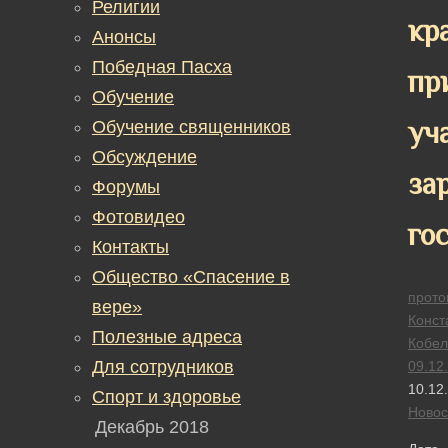
Религии
кр
Анонсы
Победная Пасха
пр
Обучение
уч
Обучение священников
Обсуждение
за
Форумы
Фотовидео
го
Контакты
Общество «Спасение в
прото
вере»
Конст
Полезные адреса
Кобел
Для сотрудников
09.12
10.12
Спорт и здоровье
Новос
Декабрь 2018