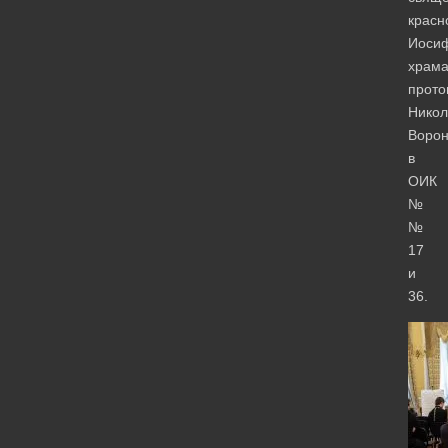
красн
Иосиф
храм
прото
Никол
Ворон
в
ОИК
№
№
17
и
36.