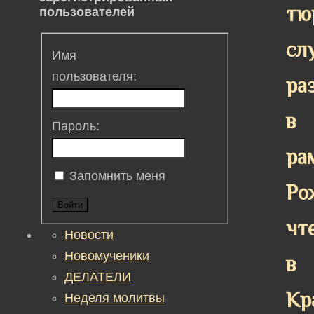
тю
пользователей
сл
Имя
пользователя:
ра
в
Пароль:
ра
Запомнить меня
Ро
Войти
чт
Новости
Новомученики
в
ДЕЛАТЕЛИ
Кр
Неделя молитвы