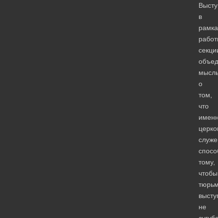
Высту
в
рамка
работ
секци
объе
мысл
о
том,
что
имен
церко
служе
спосо
тому,
чтобы
тюрь
высту
не
сугуб