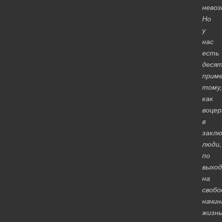
невоз
Но
у
нас
есть
деся
прим
тому,
как
воцер
в
заклю
люди,
по
выход
на
свобо
начин
жизнь