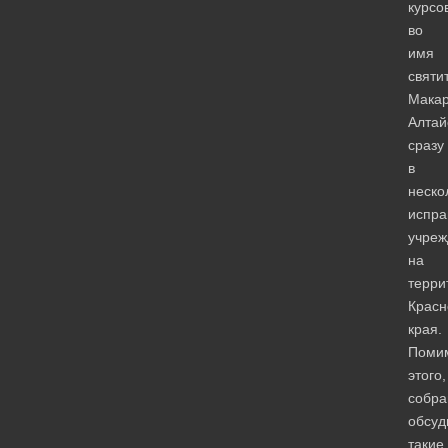
курсо
во
имя
святи
Мака
Алтай
сразу
в
неско
испра
учреж
на
терри
Красн
края.
Поми
этого,
собра
обсуд
такие