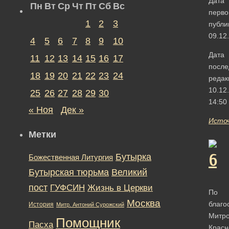
Дата
Пн
Вт
Ср
Чт
Пт
Сб
Вс
перво
1
2
3
публи
09.12
4
5
6
7
8
9
10
Дата
11
12
13
14
15
16
17
после
18
19
20
21
22
23
24
редак
10.12
25
26
27
28
29
30
14:50
« Ноя
Дек »
Исто
Метки
Бутырка
Божественная Литургия
Бутырская тюрьма
Великий
пост
ГУФСИН
Жизнь в Церкви
По
Москва
благо
История
Митр. Антоний Сурожский
Митро
Помощник
Пасха
Красн