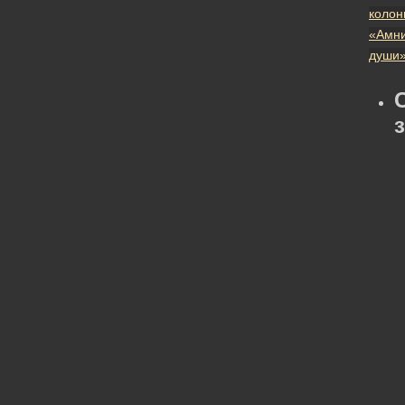
колон
«Амни
души