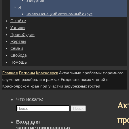
Удмуртия
Я_________________
Ямало-Ненецкий автономный округ
О сайте
Узники
ПравоСудие
Жертвы
Семьи
Свобода
Помощь
Главная
Регионы
Красноярск
Актуальные проблемы тюремного
служения разобрали в рамках Рождественских чтений в
Красноярском крае при участии зарубежных гостей
Что искать:
Ак
Поиск
пр
Вход для
зарегистрированных