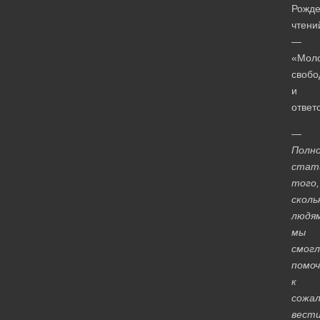
Рожде
чтени
—
«Моло
свобо
и
ответ
—
Полн
стат
того,
сколь
людя
мы
смогл
помоч
к
сожал
вест