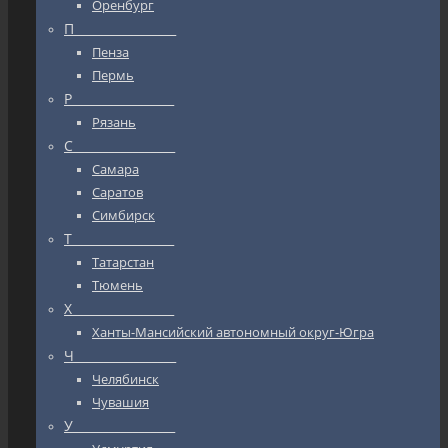
Оренбург
П_________________
Пенза
Пермь
Р_________________
Рязань
С_________________
Самара
Саратов
Симбирск
Т_________________
Татарстан
Тюмень
Х_________________
Ханты-Мансийский автономный округ-Югра
Ч_________________
Челябинск
Чувашия
У_________________