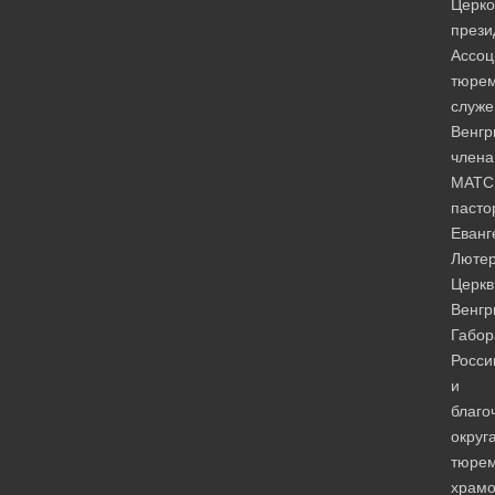
Церко
прези
Ассоц
тюрем
служе
Венгр
члена
МАТС
пасто
Еванг
Лютер
Церкв
Венгр
Габор
Росси
и
благо
округ
тюре
храмо