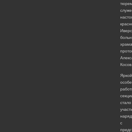
тюре
служе
насто
красн
Иверс
больн
храм
прото
Алекс
Косов
Яркой
особе
работ
секци
стало
участ
наряд
с
предс