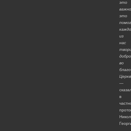
это
важно
это
помо
кажд
из
нас
твор
добро
во
благо
Церкв
—
сказа
в
частн
прото
Никол
Георг