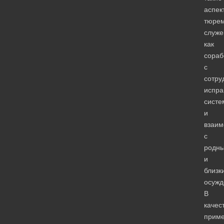
аспек
тюрем
служе
как
сораб
с
сотру
испра
систе
и
взаим
с
родн
и
близк
осужд
В
качес
прим