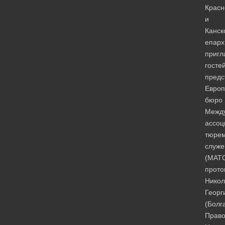
Красн
и
Канск
епарх
приг
гостей
предс
Европ
бюро
Межд
ассоц
тюрем
служе
(МАТ
прото
Никол
Георг
(Болг
Право