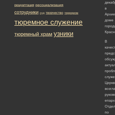
декаб
ресоциализация
реадаптация
в
сотрудники
творчество
суд
терроризм
Архие
доме
тюремное служение
город
Красн
узники
тюремный храм
В
качес
предс
обсуж
актуа
проб
служе
Церкв
возгл
руков
епарх
Отде
по