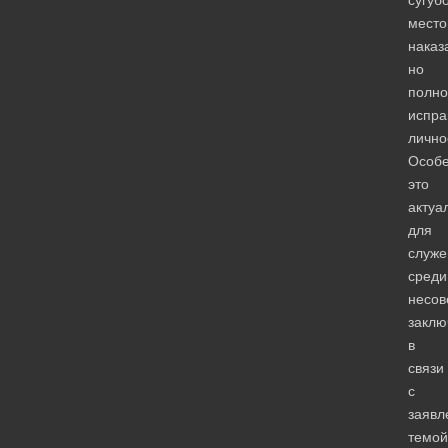
мест
наказ
но
полно
испра
лично
Особ
это
актуа
для
служе
среди
несов
заклю
в
связи
с
заявл
темой