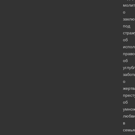
молит
о
заклю
под
страж
об
испол
право
об
углуб
забот
о
жертв
прест
об
умно
любв
в
семья