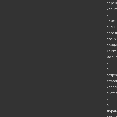
перен
испыт
и
найти
силы
прост
своих
обидч
Также
молил
и
о
сотру
Уголо
испол
систе
и
о
тюре
свяще