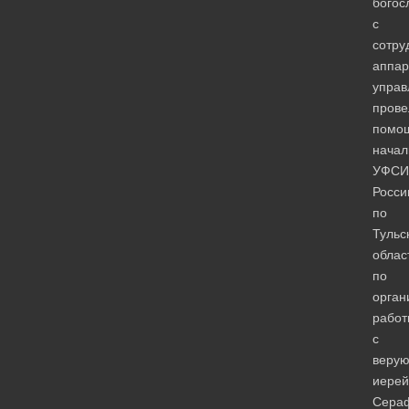
богос
с
сотру
аппар
управ
прове
помо
начал
УФСИ
Росси
по
Тульс
облас
по
орган
работ
с
веру
иерей
Сера