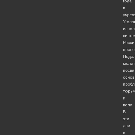
года
в
учреж
Уголо
испол
систе
Росси
прово
Неде
молит
посв
осно
проб
тюрь
и
воли.
В
эти
дни
в