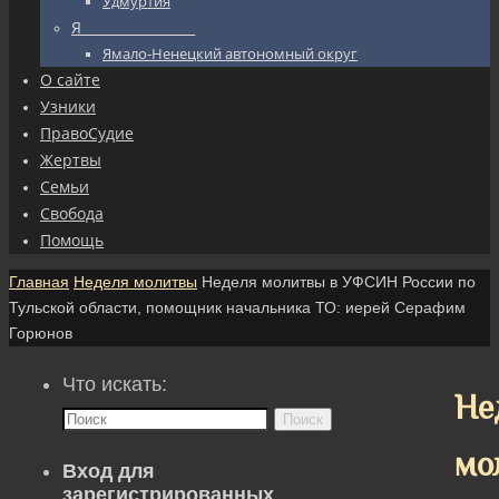
Удмуртия
Я_________________
Ямало-Ненецкий автономный округ
О сайте
Узники
ПравоСудие
Жертвы
Семьи
Свобода
Помощь
Главная
Неделя молитвы
Неделя молитвы в УФСИН России по
Тульской области, помощник начальника ТО: иерей Серафим
Горюнов
Что искать:
Не
Поиск
мо
Вход для
зарегистрированных