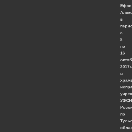
Ефре
Алек
в
пери
с
8
по
16
октя
2017г
в
храм
испр
учре
УФСИ
Росс
по
Туль
обла