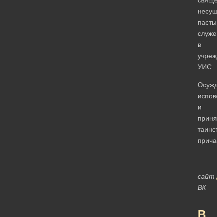
несу
пасты
служе
в
учреж
УИС.
Осуж
испов
и
приня
таинс
прича
сайт
ВК
В