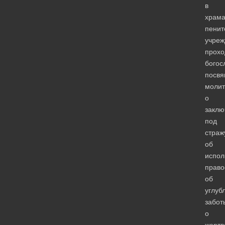
в
храма
пенит
учреж
прохо
богос
посв
молит
о
заклю
под
страж
об
испол
право
об
углуб
забот
о
жертв