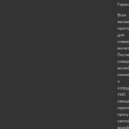
Горюн
Всех
жела
пригл
для
совме
молит
Посл
сове
молеб
пения
о
сотру
УИС
свяще
окроп
прису
свято
водой