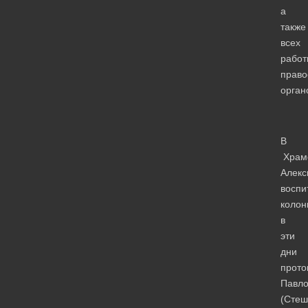
а
также
всех
работ
право
орган
В
Храм
Алекс
воспи
колон
в
эти
дни
прото
Павл
(Стеш