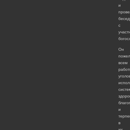
и
прове
бесед
с
участ
богос
Он
поже
всем
работ
уголо
испол
систе
здоро
благо
и
терпе
в
их