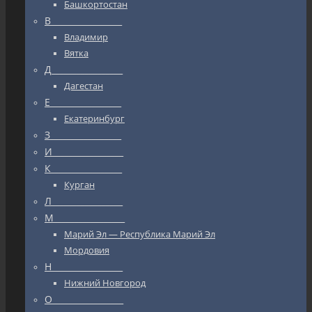
Башкортостан
В_________________
Владимир
Вятка
Д_________________
Дагестан
Е_________________
Екатеринбург
З_________________
И_________________
К_________________
Курган
Л_________________
М_________________
Марий Эл — Республика Марий Эл
Мордовия
Н_________________
Нижний Новгород
О_________________