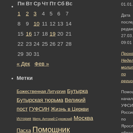
Пн
Вт
Ср
Чт
Пт
Сб
Вс
01.01
1
2
3
4
5
6
7
Дата
после
8
9
10
11
12
13
14
редак
15
16
17
18
19
20
21
27.03
09:01
22
23
24
25
26
27
28
29
30
31
Прох
Неде
« Дек
Фев »
моли
по
Метки
реги
Бутырка
Божественная Литургия
Помо
начал
Бутырская тюрьма
Великий
УФСИ
пост
ГУФСИН
Жизнь в Церкви
Росси
Москва
История
по
Митр. Антоний Сурожский
Яросл
Помощник
Пасха
облас