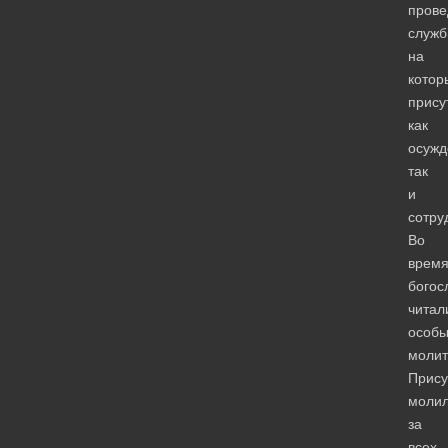
пров
служб
на
котор
прису
как
осужд
так
и
сотру
Во
врем
богос
читал
особ
молит
Прису
молил
за
всех