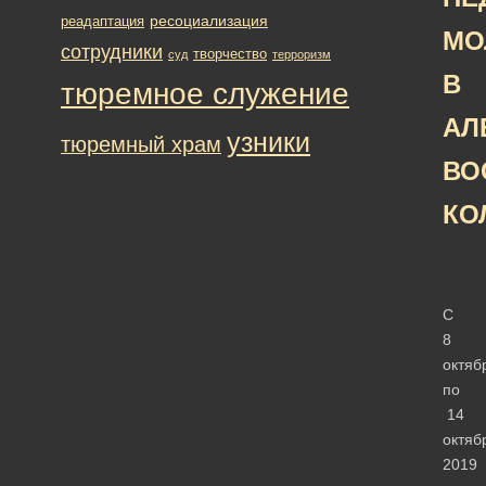
ресоциализация
реадаптация
МО
сотрудники
творчество
суд
терроризм
В
тюремное служение
АЛ
узники
тюремный храм
ВО
КО
С
8
октяб
по
14
октяб
2019