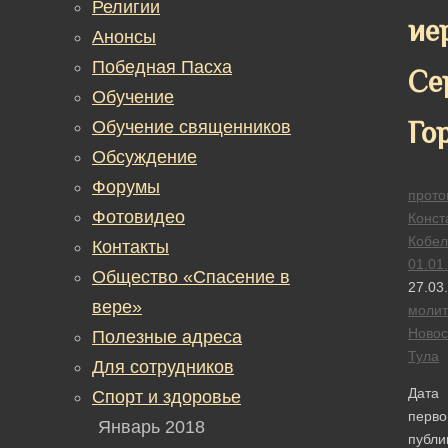
Религии
ие
Анонсы
Победная Пасха
Се
Обучение
Го
Обучение священников
Обсуждение
Форумы
прото
Фотовидео
Конст
Кобел
Контакты
01.01
Общество «Спасение в
27.03
вере»
моли
Новос
Полезные адреса
Тула
Для сотрудников
Дата
Спорт и здоровье
перво
Январь 2018
публи