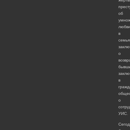
прест
об
умно
любв
в
семья
заклю
о
возвр
бывш
заклю
в
гражд
общес
о
сотру
УИС.
Сегод