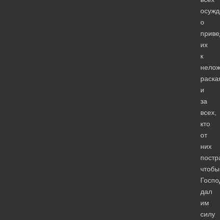
осужд
о
приве
их
к
нело
раска
и
за
всех,
кто
от
них
постр
чтобы
Госпо
дал
им
силу