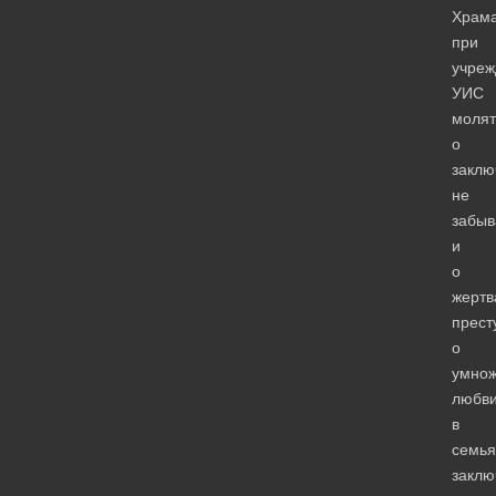
Храм
при
учреж
УИС
молят
о
заклю
не
забыв
и
о
жертв
прест
о
умно
любв
в
семья
заклю