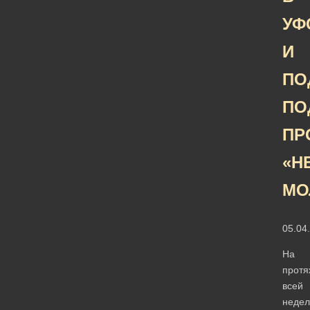
УФ
И
ПО
ПО
ПР
«Н
МО
05.04
На
протя
всей
недел