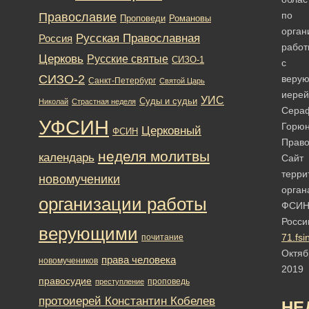
по
Православие
Романовы
Проповеди
орган
Русская Православная
Россия
работ
Церковь
Русские святые
СИЗО-1
с
СИЗО-2
веру
Санкт-Петербург
Святой Царь
иерей
УИС
Суды и судьи
Николай
Страстная неделя
Сера
УФСИН
Горю
Церковный
ФСИН
Право
неделя молитвы
календарь
Сайт
терри
новомученики
орган
организации работы
ФСИ
Росси
верующими
71.fsi
почитание
Октяб
права человека
новомучеников
2019
правосудие
проповедь
преступление
протоиерей Константин Кобелев
НЕ