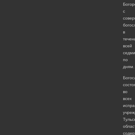
Богор
с
сове
богос
в
течен
всей
седм
по
дням.
Богос
состо
во
всех
испра
учреж
Тульс
облас
содер