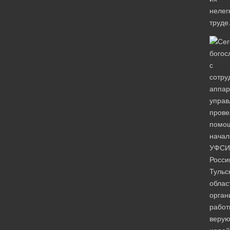
нелег
труде