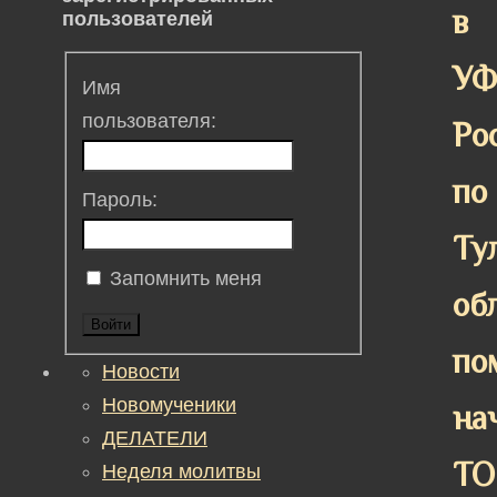
в
пользователей
У
Имя
пользователя:
Ро
по
Пароль:
Ту
Запомнить меня
об
Войти
по
Новости
Новомученики
на
ДЕЛАТЕЛИ
ТО
Неделя молитвы