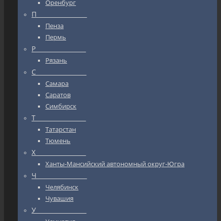
Оренбург
П_________________
Пенза
Пермь
Р_________________
Рязань
С_________________
Самара
Саратов
Симбирск
Т_________________
Татарстан
Тюмень
Х_________________
Ханты-Мансийский автономный округ-Югра
Ч_________________
Челябинск
Чувашия
У_________________