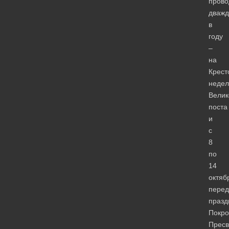
прово
дваж
в
году
–
на
Крест
недел
Велик
поста
и
с
8
по
14
октяб
перед
празд
Покро
Пресв