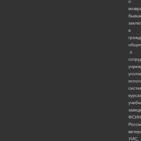
о
возвр
бывш
заклю
в
гражд
общес
о
сотру
учреж
уголо
испол
систе
курса
учебн
завед
ФСИ
Росси
ветер
УИС,