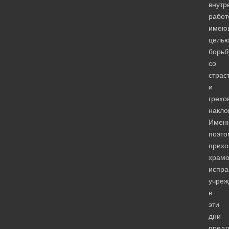
внутр
работ
имею
цель
борьб
со
страс
и
грехо
накло
Имен
поэто
прих
храмо
испра
учреж
в
эти
дни
предл