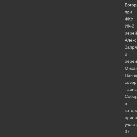
Богор
при
ФКУ
ИК-2
иерей
Алекс
Запря
и
иерей
Миха
Панче
сове
Таинс
Собор
в
котор
приня
участ
37