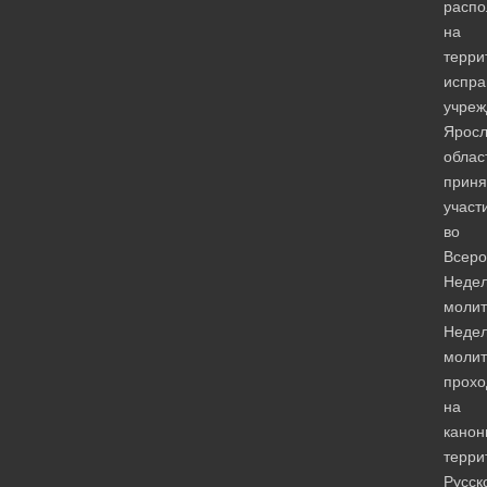
расп
на
терри
испра
учреж
Яросл
облас
приня
участ
во
Всеро
Неде
молит
Неде
моли
прохо
на
канон
терри
Русск