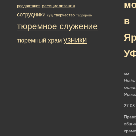
м
ресоциализация
реадаптация
сотрудники
творчество
суд
терроризм
в
тюремное служение
Яр
узники
тюремный храм
У
см:
Неде
моли
Яросл
27.03
Прав
общи
храмо