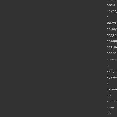
всем
нахо
в
места
прину
содер
предл
совме
особо
помол
о
насу
нужда
и
переж
об
испол
право
об