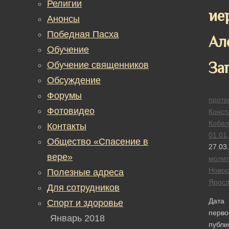
Религии
ие
Анонсы
Победная Пасха
Ал
Обучение
За
Обучение священников
Обсуждение
Форумы
прото
Фотовидео
Конст
Кобел
Контакты
01.01
Общество «Спасение в
27.03
вере»
моли
Новос
Полезные адреса
Яросл
Для сотрудников
Дата
Спорт и здоровье
перво
Январь 2018
публи