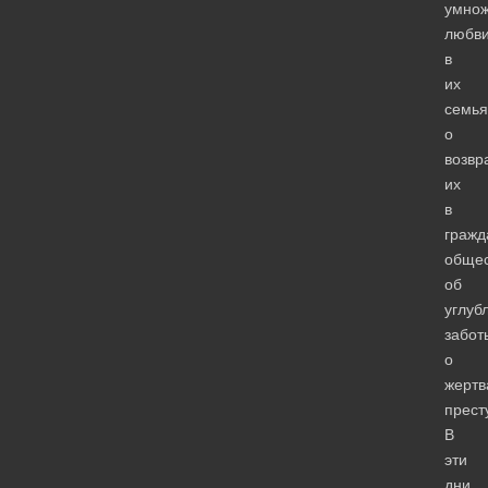
умно
любв
в
их
семья
о
возвр
их
в
гражд
общес
об
углуб
забот
о
жертв
прест
В
эти
дни