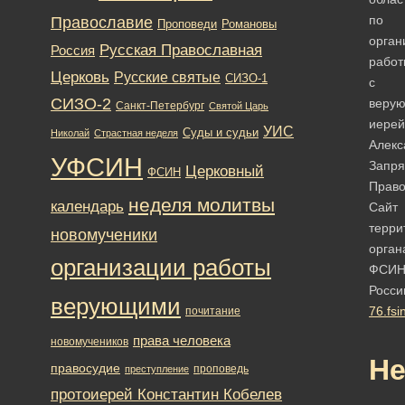
по
Православие
Романовы
Проповеди
орган
Русская Православная
Россия
работ
Церковь
Русские святые
СИЗО-1
с
СИЗО-2
веру
Санкт-Петербург
Святой Царь
иерей
УИС
Суды и судьи
Николай
Страстная неделя
Алекс
УФСИН
Запря
Церковный
ФСИН
Право
неделя молитвы
календарь
Сайт
терри
новомученики
орган
организации работы
ФСИ
Росси
верующими
76.fsi
почитание
права человека
новомучеников
Не
правосудие
проповедь
преступление
протоиерей Константин Кобелев