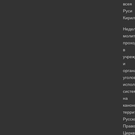
всея
Руси
Кирил
Неде
моли
прохо
в
учреж
и
орган
уголо
испол
систе
на
канон
терри
Русск
Право
Церкв