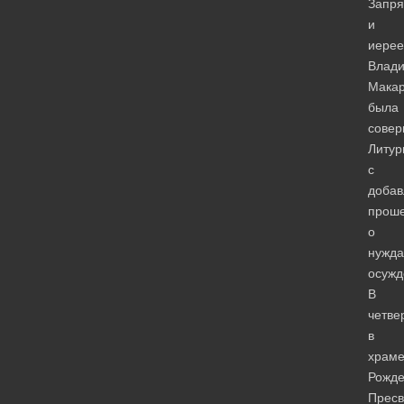
Запря
и
иере
Влад
Мака
была
сове
Литур
с
доба
прош
о
нужда
осужд
В
четве
в
храм
Рожде
Пресв