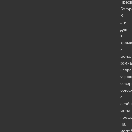
Пресв
Богор
В
эти
дни
в
храма
и
моле
комна
испра
учреж
сове
богос
с
особ
моли
прош
На
моле