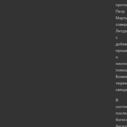
прото
Петр
Март
сове
Литур
с
доба
прош
о
ниспо
помо
Божи
тюре
свяще
В
состо
после
богос
бесед