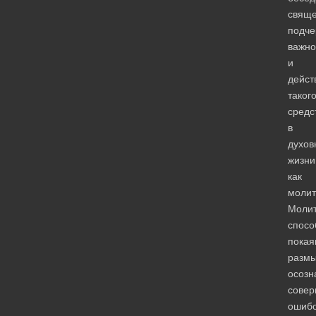
свяще
подче
важно
и
дейст
таког
средс
в
духов
жизни
как
молит
Моли
спосо
пока
разм
осозн
сове
ошибо