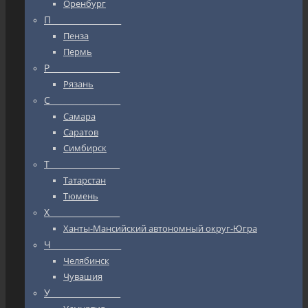
Оренбург
П_________________
Пенза
Пермь
Р_________________
Рязань
С_________________
Самара
Саратов
Симбирск
Т_________________
Татарстан
Тюмень
Х_________________
Ханты-Мансийский автономный округ-Югра
Ч_________________
Челябинск
Чувашия
У_________________