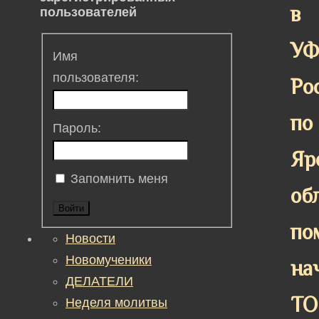
в
пользователей
У
Имя
пользователя:
Ро
по
Пароль:
Яр
Запомнить меня
об
Войти
по
Новости
Новомученики
на
ДЕЛАТЕЛИ
ТО
Неделя молитвы