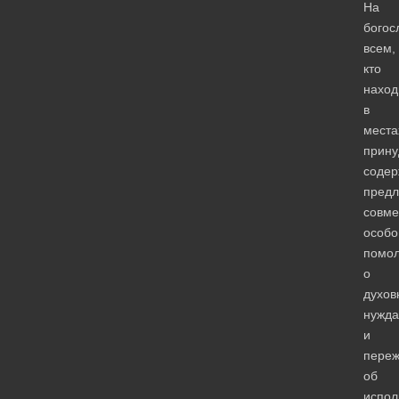
На
богос
всем,
кто
наход
в
места
прину
содер
предл
совме
особо
помол
о
духов
нужда
и
переж
об
испол