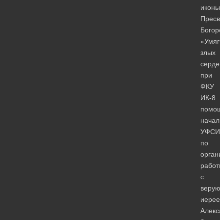
иконы
Пресв
Богор
«Умяг
злых
серде
при
ФКУ
ИК-8
помо
начал
УФСИ
по
орган
работ
с
веру
иере
Алекс