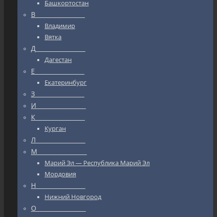
Башкортостан
В_________________
Владимир
Вятка
Д_________________
Дагестан
Е_________________
Екатеринбург
З_________________
И_________________
К_________________
Курган
Л_________________
М_________________
Марий Эл — Республика Марий Эл
Мордовия
Н_________________
Нижний Новгород
О_________________