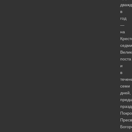
дваж
в
год
—
на
Крест
седм
Велик
поста
и
в
течен
семи
дней,
пред
празд
Покро
Пресв
Богор