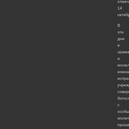
отме
14
октяб
В
эти
дни
в
храма
и
моле
комна
испра
учреж
сове
богос
с
особ
моли
прош