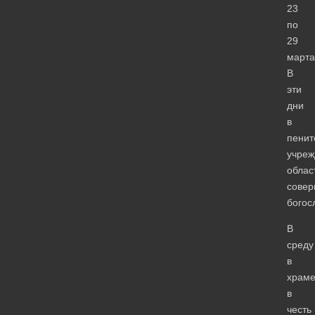
23
по
29
марта
В
эти
дни
в
пенит
учреж
облас
совер
богос
В
среду
в
храм
в
честь