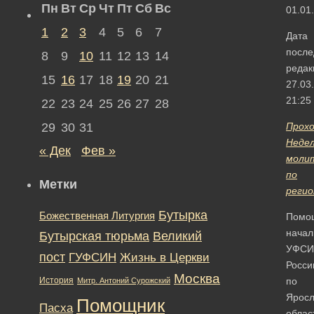
Пн
Вт
Ср
Чт
Пт
Сб
Вс
01.01
1
2
3
4
5
6
7
Дата
после
8
9
10
11
12
13
14
редак
15
16
17
18
19
20
21
27.03
21:25
22
23
24
25
26
27
28
29
30
31
Прох
Неде
« Дек
Фев »
моли
по
Метки
реги
Бутырка
Божественная Литургия
Помо
начал
Бутырская тюрьма
Великий
УФСИ
пост
ГУФСИН
Жизнь в Церкви
Росси
Москва
История
по
Митр. Антоний Сурожский
Яросл
Помощник
Пасха
облас