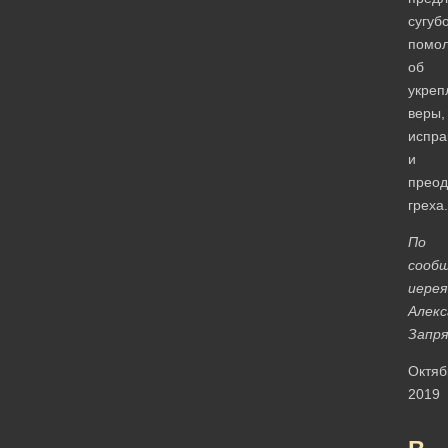
сугуб
помол
об
укреп
веры,
испра
и
преод
греха.
По
сооб
иерея
Алекс
Запря
Октяб
2019