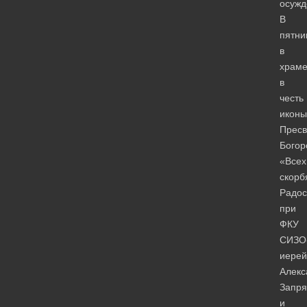
осужд
В
пятни
в
храм
в
честь
иконы
Пресв
Богор
«Всех
скорб
Радос
при
ФКУ
СИЗО
иерей
Алекс
Запря
и