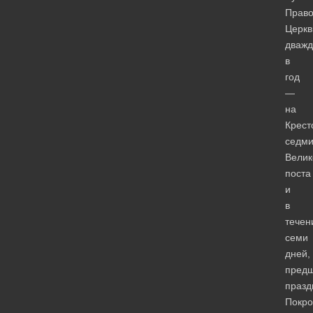
Право
Церкв
дваж
в
год
—
на
Крест
седм
Велик
поста
и
в
течен
семи
дней,
пред
празд
Покро