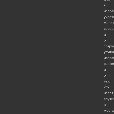
в
испра
учреж
молит
совер
и
о
сотру
уголо
испол
систе
и
о
тех,
кто
несет
служе
в
места