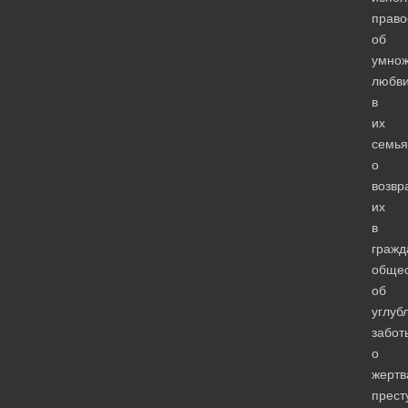
право
об
умно
любв
в
их
семья
о
возвр
их
в
гражд
общес
об
углуб
забот
о
жертв
прест