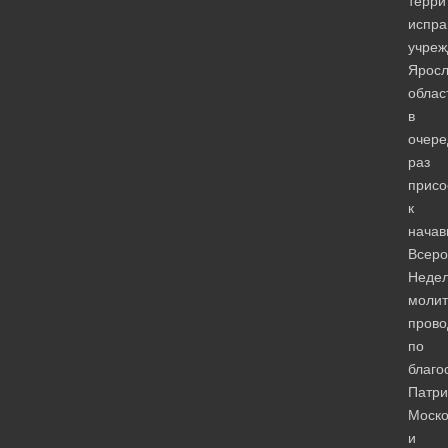
терри
испра
учреж
Яросл
облас
в
очере
раз
присо
к
начав
Всеро
Неде
молит
пров
по
благо
Патри
Моско
и