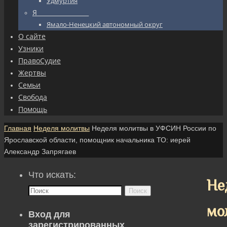
Удмуртия
Я_________________
Ямало-Ненецкий автономный округ
О сайте
Узники
ПравоСудие
Жертвы
Семьи
Свобода
Помощь
Главная
Неделя молитвы
Неделя молитвы в УФСИН России по
Ярославской области, помощник начальника ТО: иерей
Александр Запрягаев
Что искать:
Не
Поиск
мо
Вход для
зарегистрированных