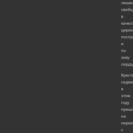
лише
свобо
в
качес
церко
посл
и
по
зову
сердц
Крест
седм
в
этом
году
приш
на
перио
с