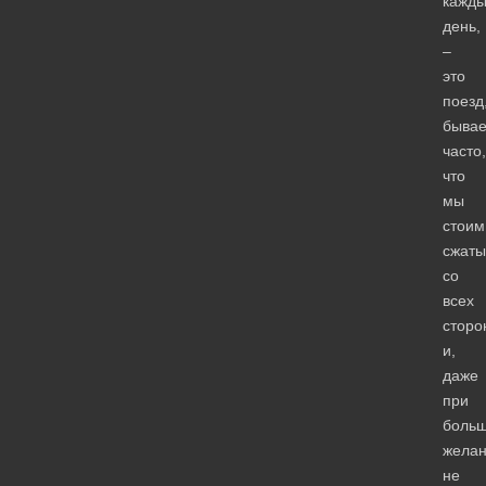
кажд
день,
–
это
поезд
бывае
часто,
что
мы
стоим
сжаты
со
всех
сторо
и,
даже
при
боль
желан
не