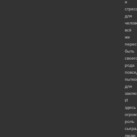
и
стрес
для
челов
всё
же
перес
быть
своег
рода
повсе
пытко
для
заклю
И
здесь
огро
роль
сыгра
люди.