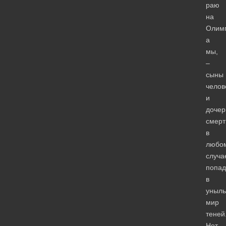
раю
на
Олим
а
мы,
–
сыны
челов
и
дочер
смерт
в
любо
случа
попа
в
уныл
мир
теней
Нет