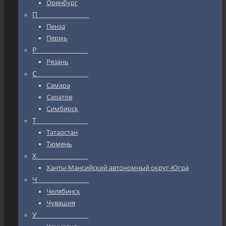
Оренбург
П_________________
Пенза
Пермь
Р_________________
Рязань
С_________________
Самара
Саратов
Симбирск
Т_________________
Татарстан
Тюмень
Х_________________
Ханты-Мансийский автономный округ-Югра
Ч_________________
Челябинск
Чувашия
У_________________