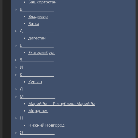
Башкортостан
В_________________
Владимир
Вятка
Д_________________
Дагестан
Е_________________
Екатеринбург
З_________________
И_________________
К_________________
Курган
Л_________________
М_________________
Марий Эл — Республика Марий Эл
Мордовия
Н_________________
Нижний Новгород
О_________________