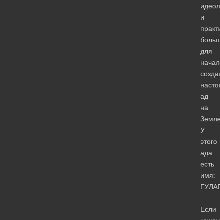
идеол
и
практ
больш
для
начал
созда
наст
ад
на
Земле
У
этого
ада
есть
имя:
ГУЛА
Если