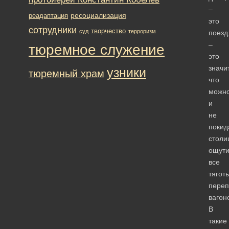
–
ресоциализация
реадаптация
это
сотрудники
творчество
суд
терроризм
поезд
–
тюремное служение
это
значит
узники
тюремный храм
что
можн
и
не
покид
столи
ощути
все
тягот
пере
вагон
В
такие