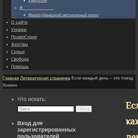
Удмуртия
Я_________________
Ямало-Ненецкий автономный округ
О сайте
Узники
ПравоСудие
Жертвы
Семьи
Свобода
Помощь
Главная
Литературная страничка
Если каждый день – это поезд.
Хозяин
Что искать:
Ес
Поиск
ка
Вход для
зарегистрированных
де
пользователей