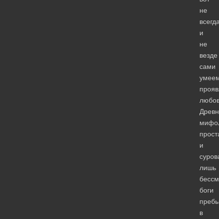
не
всегд
и
не
везде
сами
умее
прояв
любо
Древн
мифо
прост
и
суров
лишь
бессм
боги
преб
в