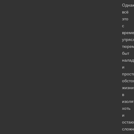
Одна
всё
это
с
врем
утряс
тюре
быт
налад
и
прост
обсто
жизни
в
изоля
хоть
и
остаю
слож