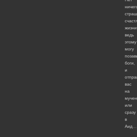
ничег
страш
счаст
жизни
ведь
этому
могу
позав
боги,
и
отпра
вас
на
мучен
или
сразу
в
Аид…