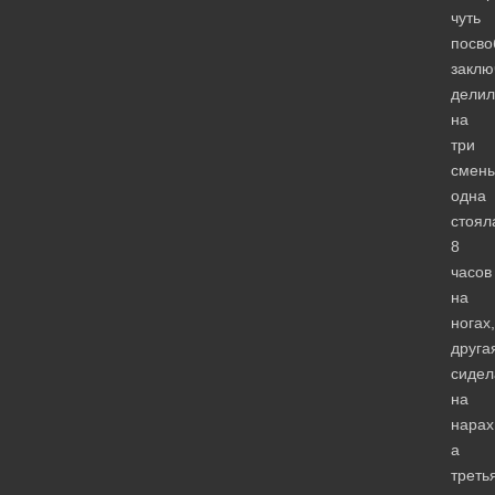
чуть
посво
заклю
делил
на
три
смены
одна
стоял
8
часов
на
ногах,
друга
сидел
на
нарах
а
треть