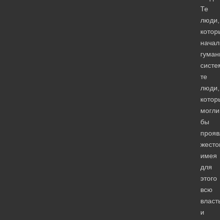
Те
люди,
котор
начал
гуман
систе
те
люди,
котор
могли
бы
прояв
жесто
имея
для
этого
всю
власт
и