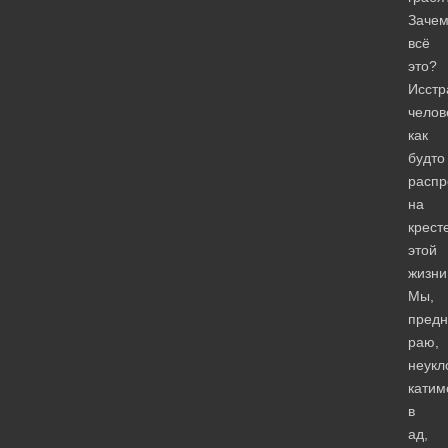
Заче
всё
это?
Исстр
челов
как
будто
распр
на
крест
этой
жизни
Мы,
предн
раю,
неукл
катим
в
ад,