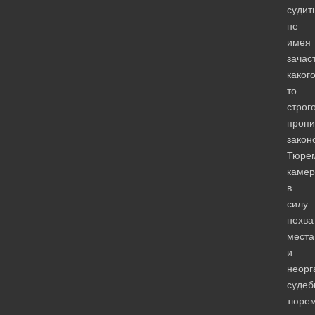
судит
не
имея
зачас
какого
то
строг
пропи
закон
Тюре
камер
в
силу
нехва
места
и
неорг
судеб
тюрем