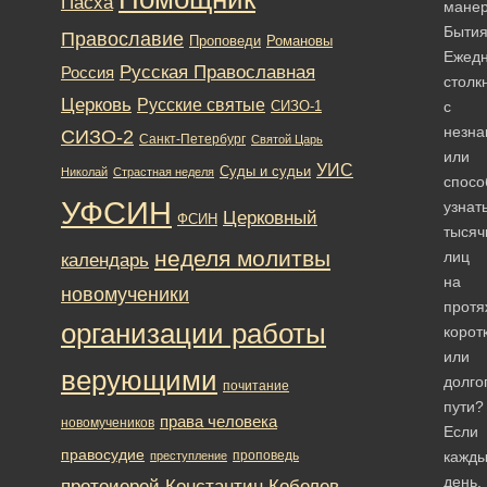
Пасха
мане
Быти
Православие
Романовы
Проповеди
Ежед
Русская Православная
Россия
столк
Церковь
Русские святые
с
СИЗО-1
незна
СИЗО-2
Санкт-Петербург
Святой Царь
или
УИС
Суды и судьи
Николай
Страстная неделя
спосо
УФСИН
узнат
Церковный
ФСИН
тысяч
неделя молитвы
лиц
календарь
на
новомученики
протя
организации работы
корот
или
верующими
долго
почитание
пути?
права человека
новомучеников
Если
правосудие
проповедь
кажд
преступление
день,
протоиерей Константин Кобелев