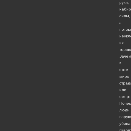
руки,
наби
силы,
а
потом
неукл
их
теряю
Заче
в
этом
мире
страд
или
смерт
Поче
люди
ворую
убива
грабя