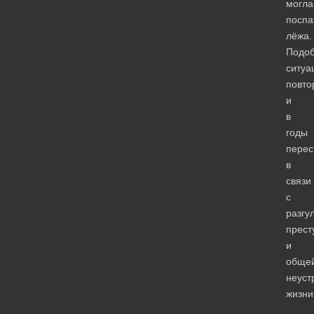
могла
поспа
лёжа.
Подо
ситуа
повто
и
в
годы
перес
в
связи
с
разгу
прест
и
обще
неуст
жизн