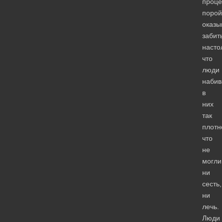
проце
порой
оказы
забит
насто
что
люди
набив
в
них
так
плотн
что
не
могли
ни
сесть,
ни
лечь.
Люди