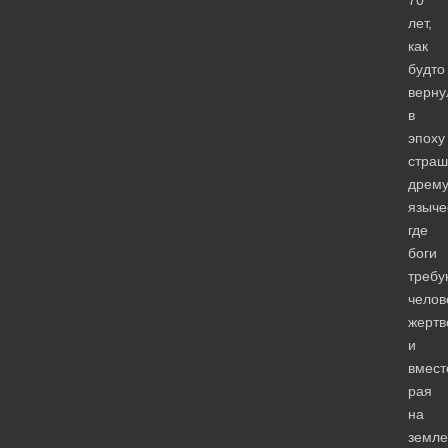
лет,
как
будто
верну
в
эпоху
страш
дрему
языче
где
боги
требу
челов
жертв
и
вмест
рая
на
земле