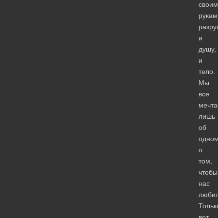
своим
рукам
разру
и
душу,
и
тело.
Мы
все
мечт
лишь
об
одном
о
том,
чтобы
нас
любил
Тольк
вот