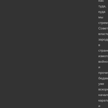
нас
туда,
куда
мы
стрем
Совет
власт
зарод
в
стран
измот
войно
и
проч
бедам
уже
вскор
начал
карат
и