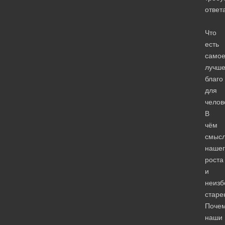
ответ
Что
есть
само
лучш
благо
для
челов
В
чём
смыс
нашег
роста
и
неизб
старе
Поче
наши