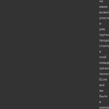
не
имея
возмо
упаст
и
уже
трупы
прод
стоят
в
этой
невы
грязн
тесно
Если
всё
же
было
в
камер