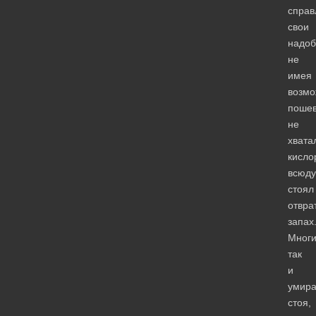
справ
свои
надоб
не
имея
возмо
пошев
не
хвата
кисло
всюду
стоял
отвра
запах
Мног
так
и
умир
стоя,