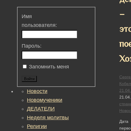
–
Имя
пользователя:
эт
по
Пароль:
Хо
Запомнить меня
Серге
Войти
Кобел
21.04
Новости
21.04
Новомученики
стран
ДЕЛАТЕЛИ
Новос
Неделя молитвы
Дата
Религии
перво