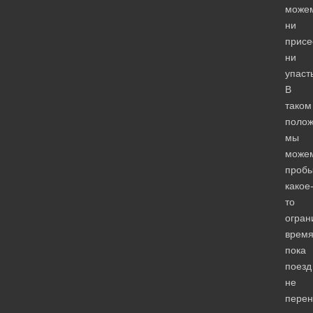
може
ни
присе
ни
упаст
В
таком
поло
мы
може
пробы
какое
то
огран
время
пока
поезд
не
перен