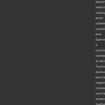
мину
невол
ощущ
всем
своим
сущес
всю
бренн
и
суетн
челов
естес
Тысяч
разны
мысл
пере
созна
тысяч
вопро
требу