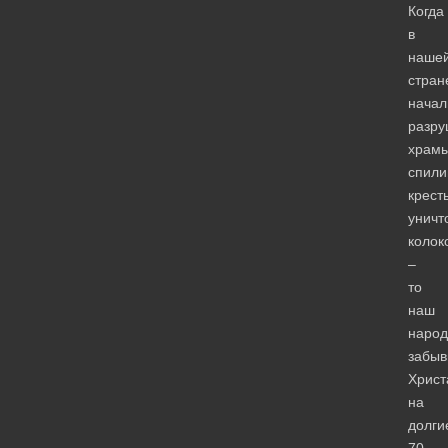
Когда
в
наше
стран
начал
разру
храмы
спили
крест
уничт
колок
–
то
наш
народ
забы
Христ
на
долги
70