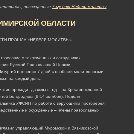
материалы, посвященные
7-му дню Недели молитвы
ИМИРСКОЙ ОБЛАСТИ
СТИ ПРОШЛА «НЕДЕЛЯ МОЛИТВЫ»
вословие о заключенных и сотрудниках
ории Русской Православной Церкви,
тургий в течение 7 дней с особыми молитвенными
хся на каждый день.
ятие проходит дважды в год – на Крестопоклонной
ятой Богородицы (8-14 октября). Неделя
чальника УФСИН по работе с верующими протоиерея
ледственные и осуждённые – члены православных
озглавил управляющий Муромской и Вязниковской