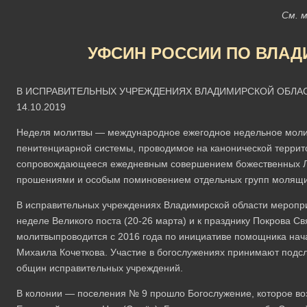
См. 
УФСИН РОССИИ ПО ВЛАД
В ИСПРАВИТЕЛЬНЫХ УЧРЕЖДЕНИЯХ ВЛАДИМИРСКОЙ ОБЛА
14.10.2019
Неделя молитвы — международное ежегодное недельное молит
пенитенциарной системы, проводимое на канонической террит
сопровождающееся ежедневным совершением божественных Ли
прошениями и особым поминовением отдельных групп молящи
В исправительных учреждениях Владимирской области меропри
неделе Великого поста (20-26 марта) и к празднику Покрова Св
молитвыпроводится с 2016 года по инициативе помощника на
Михаила Кочеткова. Участие в богослужениях принимают подс
общин исправительных учреждений.
В колонии — поселения № 9 прошло Богослужение, которое в