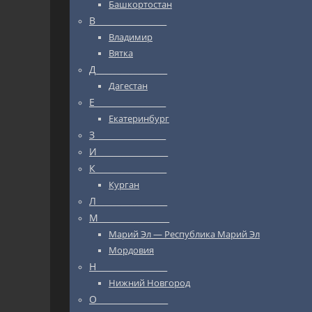
Башкортостан
В_________________
Владимир
Вятка
Д_________________
Дагестан
Е_________________
Екатеринбург
З_________________
И_________________
К_________________
Курган
Л_________________
М_________________
Марий Эл — Республика Марий Эл
Мордовия
Н_________________
Нижний Новгород
О_________________