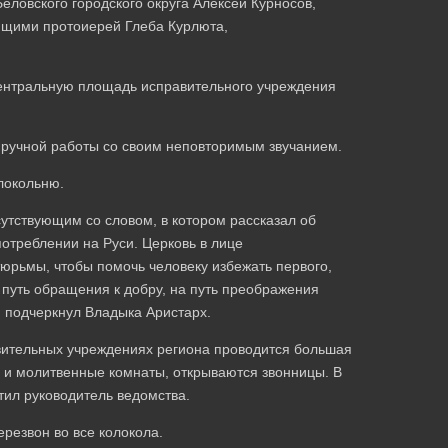
еловского городского округа Алексей Курносов,
ющими протоиерей Глеба Курлюта,
центральную площадь исправительного учреждения
 ручной работы со своим неповторимым звучанием.
локольню.
утствующим со словом, в котором рассказал об
потреблении на Руси. Церковь в лице
юрьмы, чтобы помочь человеку избежать первого,
а путь обращения к добру, на путь преображения
у, подчеркнул Владыка Аристарх.
вительных учреждениях региона проводится большая
 и молитвенные комнаты, открываются звонницы. В
тил руководитель ведомства.
резвон во все колокола.