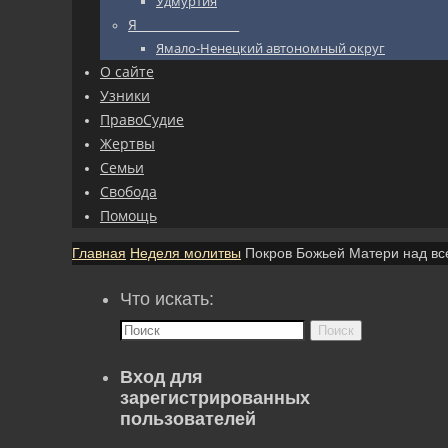
Удмуртия
Я_________________
Ямало-Ненецкий автономный округ
О сайте
Узники
ПравоСудие
Жертвы
Семьи
Свобода
Помощь
Главная
Неделя молитвы
Покров Божьей Матери над в
Что искать:
Поиск
Вход для
зарегистрированных
пользователей