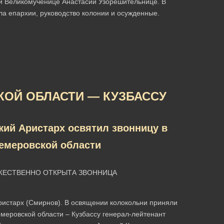
й Великомученице Анастасии Узорешительнице. В
а епархии, руководство колонии и осужденные.
КОЙ ОБЛАСТИ — КУЗБАССУ
ий Аристарх освятил звонницу в
емеровской области
РЖЕСТВЕННО ОТКРЫТА ЗВОННИЦА
ристарх (Смирнов). В освящении колокольни приняли
меровской области – Кузбассу генерал-лейтенант