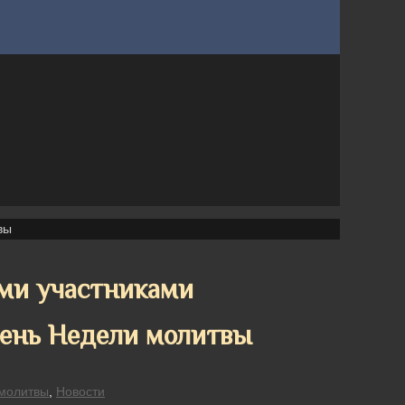
вы
еми участниками
ень Недели молитвы
молитвы
,
Новости