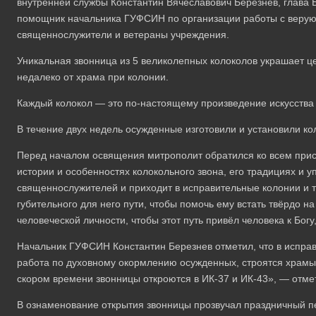
внутренней службы Константин Вячеславович Березнев, глава Б
помощник начальника ГУФСИН по организации работы с веру
священнослужители и ветераны учреждения.
Уникальная звонница из 5 великолепных колоколов украшает 
недалеко от храма при колонии.
Каждый колокол — это по-настоящему произведение искусства
В течение двух недель осужденные изготовили и установили ко
Перед началом освящения митрополит обратился ко всем прис
истории и особенностях колокольного звона, его традициях и у
священнослужителей и приходит в исправительные колонии и т
губительного для него пути, чтобы помочь ему встать твёрдо н
человеческой личности, чтобы этот путь привёл человека к Бог
Начальник ГУФСИН Константин Березнев отметил, что в испра
работа по духовному окормлению осужденных, строятся храмы
скором времени звонницы откроются в ИК-37 и ИК-43», — отме
В ознаменование открытия звонницы прозвучал праздничный пе