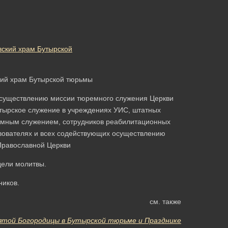
кий храм Бутырской тюрьмы
осуществлению миссии тюремного служения Церкви
тырское служение в учреждениях УИС, штатных
емным служением, сотрудников реабилитационных
твователях и всех содействующих осуществлению
Православной Церкви
дели молитвы.
ников.
см. также
ятой Богородицы в Бутырской тюрьме и Празднике