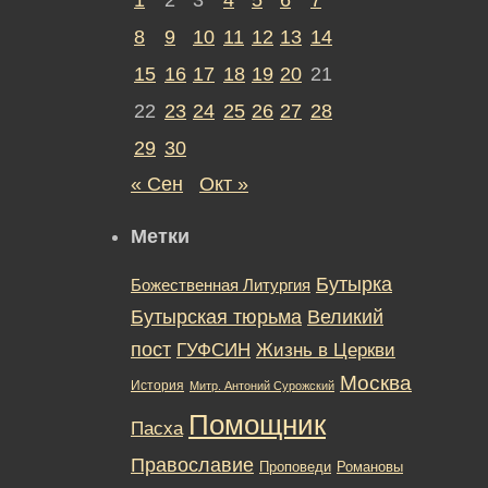
8
9
10
11
12
13
14
15
16
17
18
19
20
21
22
23
24
25
26
27
28
29
30
« Сен
Окт »
Метки
Бутырка
Божественная Литургия
Бутырская тюрьма
Великий
пост
ГУФСИН
Жизнь в Церкви
Москва
История
Митр. Антоний Сурожский
Помощник
Пасха
Православие
Романовы
Проповеди