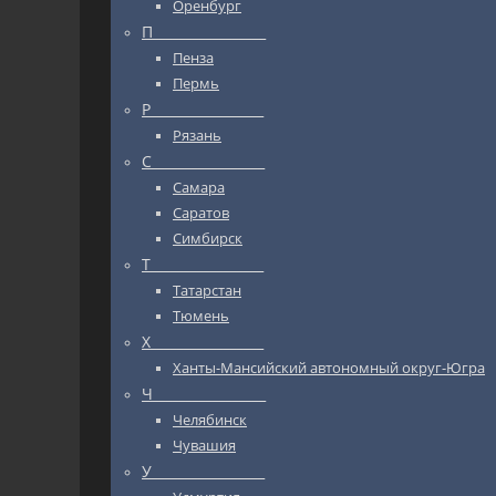
Оренбург
П_________________
Пенза
Пермь
Р_________________
Рязань
С_________________
Самара
Саратов
Симбирск
Т_________________
Татарстан
Тюмень
Х_________________
Ханты-Мансийский автономный округ-Югра
Ч_________________
Челябинск
Чувашия
У_________________