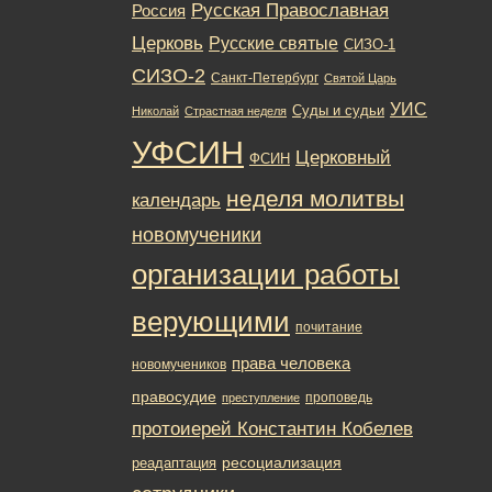
Русская Православная
Россия
Церковь
Русские святые
СИЗО-1
СИЗО-2
Санкт-Петербург
Святой Царь
УИС
Суды и судьи
Николай
Страстная неделя
УФСИН
Церковный
ФСИН
неделя молитвы
календарь
новомученики
организации работы
верующими
почитание
права человека
новомучеников
правосудие
проповедь
преступление
протоиерей Константин Кобелев
ресоциализация
реадаптация