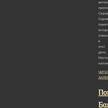
житии
препо
Сера
Саров
памят
котор
отмеч
в
этот
день.
Насто
напо
ЧИТА
ДАЛЕ
По
Бо