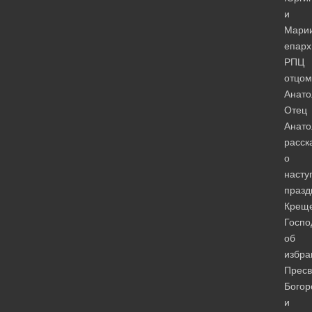
и
Мари
епарх
РПЦ
отцом
Анат
Отец
Анат
расск
о
наст
празд
Крещ
Госпо
об
избра
Пресв
Богор
и