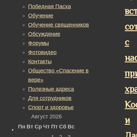
Победная Пасха
вс
Обучение
со
Обучение священников
Обсуждение
с
Форумы
Фотовидео
на
Контакты
Общество «Спасение в
пр
вере»
хр
Полезные адреса
Для сотрудников
Ко
Спорт и здоровье
Август 2026
и
Пн
Вт
Ср
Чт
Пт
Сб
Вс
Да
1
2
3