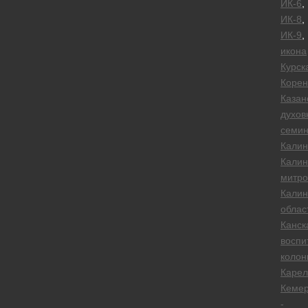
ИК-6
,
ИК-8
,
ИК-9
,
икона
Курск
Корен
Казан
духов
семи
Калин
Калин
митро
Калин
облас
Канск
воспи
колон
Карел
Кеме
-