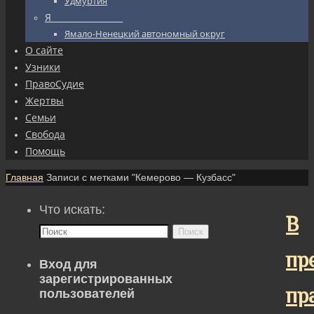
Удмуртия
Я_________________
Ямало-Ненецкий автономный округ
О сайте
Узники
ПравоСудие
Жертвы
Семьи
Свобода
Помощь
Главная
Записи с метками "Кемерово — Кузбасс"
Что искать:
В
Поиск
пр
Вход для
зарегистрированных
пр
пользователей