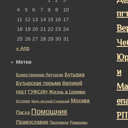
4
5
6
7
8
9
10
пгт
11
12
13
14
15
16
17
Ве
18
19
20
21
22
23
24
25
26
27
28
29
30
31
Че
« Апр
Юр
Метки
и
Бутырка
Божественная Литургия
Бутырская тюрьма
Великий
Ма
пост
ГУФСИН
Жизнь в Церкви
еп
Москва
История
Митр. Антоний Сурожский
Помощник
Пасха
РП
Православие
Романовы
Проповеди