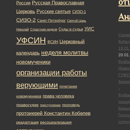
от
Русская Православная
Россия
Церковь
Русские святые
СИЗО-1
Ан
СИЗО-2
Санкт-Петербург
Святой Царь
УИС
Суды и судьи
Николай
Страстная неделя
Сера
УФСИН
Церковный
Кобел
ФСИН
19.01
неделя молитвы
календарь
20.01
новомученики
Кузба
Новос
организации работы
ГУФС
Кеме
верующими
почитание
-
Кузба
права человека
новомучеников
празд
правосудие
проповедь
преступление
Крещ
протоиерей Константин Кобелев
Госпо
сотру
ресоциализация
реадаптация