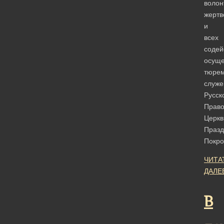
волон
жертв
и
всех
содей
осущ
тюрем
служе
Русск
Право
Церкв
Празд
Покр
ЧИТА
ДАЛЕ
В