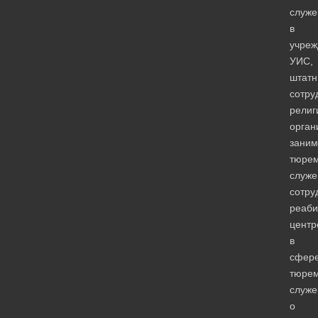
служе
в
учреж
УИС,
штатн
сотру
религ
орган
зани
тюре
служе
сотру
реаби
центр
в
сфер
тюрем
служе
о