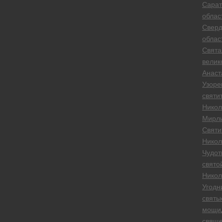
Сарат
облас
Сверд
облас
Свята
велик
Анаст
Узоре
святи
Никол
Мирли
Святи
Никол
Чудот
свято
Никол
Угодн
святы
мощи
свяще