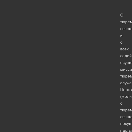
О
тюре
свяще
и
о
всех
содей
осущ
мисси
тюрем
служе
Церкв
(моли
о
тюре
свяще
несу
пасты