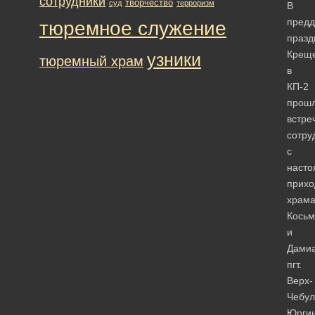
сотрудники
творчество
суд
терроризм
В
предд
тюремное служение
празд
Крещ
узники
тюремный храм
в
КП-2
прош
встре
сотру
с
насто
прихо
храм
Кось
и
Дами
пгт.
Верх-
Чебул
Юргин