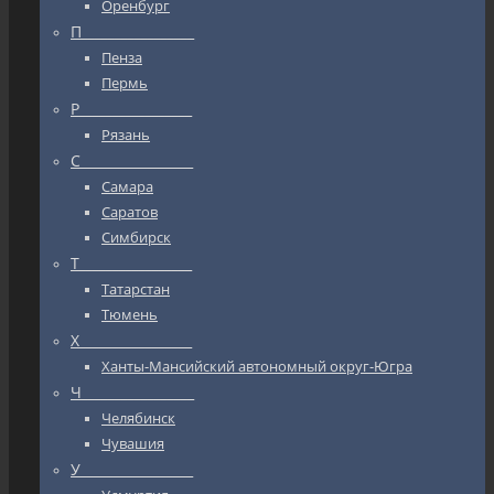
Оренбург
П_________________
Пенза
Пермь
Р_________________
Рязань
С_________________
Самара
Саратов
Симбирск
Т_________________
Татарстан
Тюмень
Х_________________
Ханты-Мансийский автономный округ-Югра
Ч_________________
Челябинск
Чувашия
У_________________