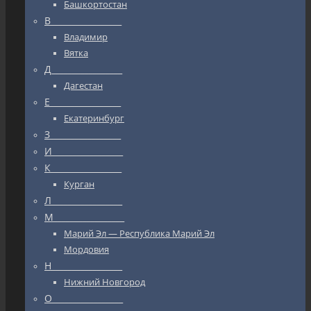
Башкортостан
В_________________
Владимир
Вятка
Д_________________
Дагестан
Е_________________
Екатеринбург
З_________________
И_________________
К_________________
Курган
Л_________________
М_________________
Марий Эл — Республика Марий Эл
Мордовия
Н_________________
Нижний Новгород
О_________________