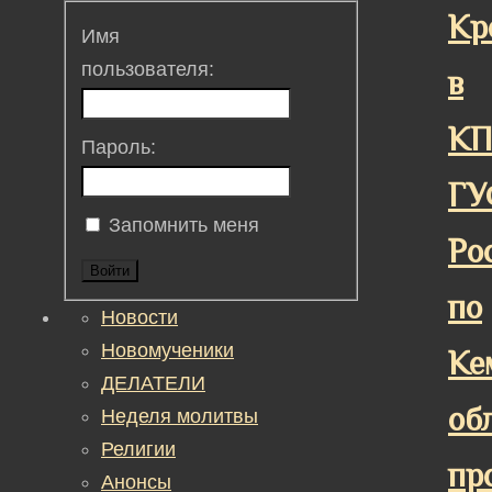
Кр
Имя
пользователя:
в
КП
Пароль:
ГУ
Запомнить меня
Ро
Войти
по
Новости
Новомученики
Ке
ДЕЛАТЕЛИ
об
Неделя молитвы
Религии
пр
Анонсы