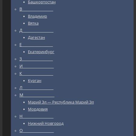
Башкортостан
В_________________
Владимир
Вятка
Д_________________
Дагестан
Е_________________
Екатеринбург
З_________________
И_________________
К_________________
Курган
Л_________________
М_________________
Марий Эл — Республика Марий Эл
Мордовия
Н_________________
Нижний Новгород
О_________________