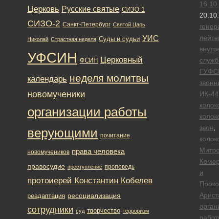
16.10
Церковь
Русские святые
СИЗО-1
20.10
СИЗО-2
Санкт-Петербург
Святой Царь
генер
лейте
УИС
Суды и судьи
Николай
Страстная неделя
внутр
УФСИН
Церковный
служ
ФСИН
ГУФС
неделя молитвы
календарь
звонн
новомученики
ИК-44
колок
организации работы
колок
звон
,
верующими
почитание
колок
Митро
права человека
новомучеников
Кемер
правосудие
проповедь
преступление
и
протоиерей Константин Кобелев
Проко
Арист
ресоциализация
реадаптация
орган
сотрудники
творчество
суд
терроризм
работ