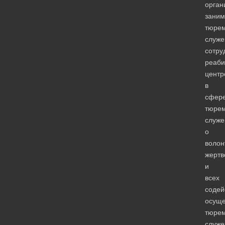
орган
зани
тюре
служе
сотру
реаби
центр
в
сфер
тюрем
служе
о
волон
жертв
и
всех
содей
осущ
тюрем
служе