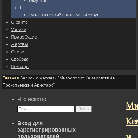
Удмуртия
Я_________________
Ямало-Ненецкий автономный округ
О сайте
Узники
ПравоСудие
Жертвы
Семьи
Свобода
Помощь
Главная
Записи с метками "Митрополит Кемеровский и
Прокопьевский Аристарх"
Что искать:
Ми
Поиск
Ке
Вход для
зарегистрированных
и
пользователей