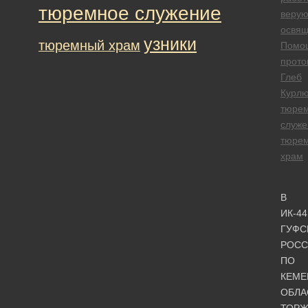
тюремное служение
веру
освя
узники
тюремный храм
Помо
прото
Глеб
Курлю
тюре
служе
тюре
храм
В
ИК-44
ГУФС
РОСС
ПО
КЕМЕ
ОБЛА
ТОРЖ