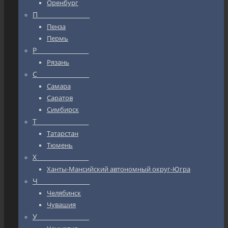
Оренбург
П_________________
Пенза
Пермь
Р_________________
Рязань
С_________________
Самара
Саратов
Симбирск
Т_________________
Татарстан
Тюмень
Х_________________
Ханты-Мансийский автономный округ-Югра
Ч_________________
Челябинск
Чувашия
У_________________