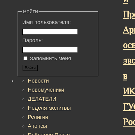
Войти
Пр
Имя пользователя:
Ар
Пароль:
ос
зв
Запомнить меня
Войти
в
Новости
ИК
Новомученики
ДЕЛАТЕЛИ
ГУ
Неделя молитвы
Религии
Ро
Анонсы
Победная Пасха