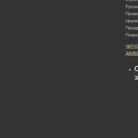
Русск
Право
Церкв
Празд
Покр
ЧИТА
ДАЛЕ