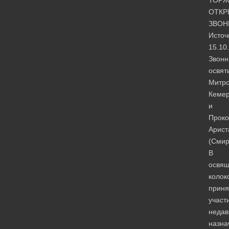
ОТКР
ЗВОН
Источ
15.10
Звонн
освят
Митро
Кемер
и
Проко
Арист
(Смир
В
освя
колок
приня
участ
недав
назна