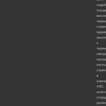
содей
осущ
мисси
тюрем
служе
Церкв
(моли
о
тюре
свяще
несу
пасты
служе
в
учреж
УИС,
штатн
сотру
религ