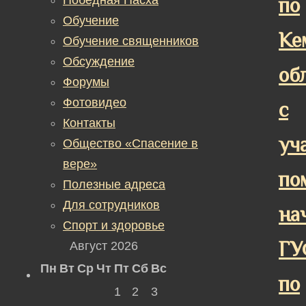
по
Обучение
Ке
Обучение священников
Обсуждение
об
Форумы
Фотовидео
с
Контакты
уч
Общество «Спасение в
вере»
по
Полезные адреса
Для сотрудников
на
Спорт и здоровье
ГУ
Август 2026
Пн
Вт
Ср
Чт
Пт
Сб
Вс
по
1
2
3