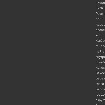
начал
ГУФС
Росси
по
Кемер
облас
–
Кузба
генер
лейте
внутр
служ
Конст
Вячес
Берез
глава
Белов
город
округ