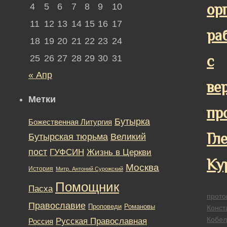
ор
4
5
6
7
8
9
10
11
12
13
14
15
16
17
ра
18
19
20
21
22
23
24
с
25
26
27
28
29
30
31
« Апр
ве
Метки
пр
Бутырка
Божественная Литургия
Гл
Бутырская тюрьма
Великий
пост
ГУФСИН
Жизнь в Церкви
Ку
Москва
История
Митр. Антоний Сурожский
Помощник
Пасха
прото
Православие
Романовы
Проповеди
Конст
Кобел
Русская Православная
Россия