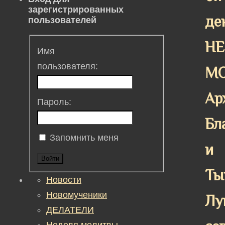
зарегистрированных
де
пользователей
НЕ
Имя
пользователя:
М
Ар
Пароль:
Бл
Запомнить меня
и
Войти
Ты
Новости
Новомученики
Лу
ДЕЛАТЕЛИ
Неделя молитвы