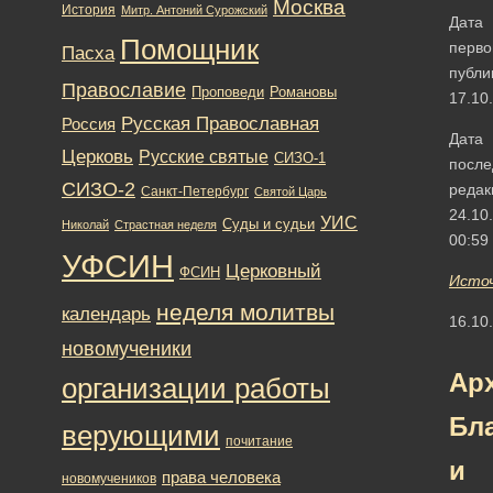
Москва
История
Митр. Антоний Сурожский
Дата
Помощник
перво
Пасха
публи
Православие
Романовы
Проповеди
17.10
Русская Православная
Россия
Дата
Церковь
Русские святые
СИЗО-1
после
СИЗО-2
редак
Санкт-Петербург
Святой Царь
24.10
УИС
Суды и судьи
Николай
Страстная неделя
00:59
УФСИН
Церковный
ФСИН
Исто
неделя молитвы
календарь
16.10
новомученики
Ар
организации работы
Бл
верующими
почитание
и
права человека
новомучеников