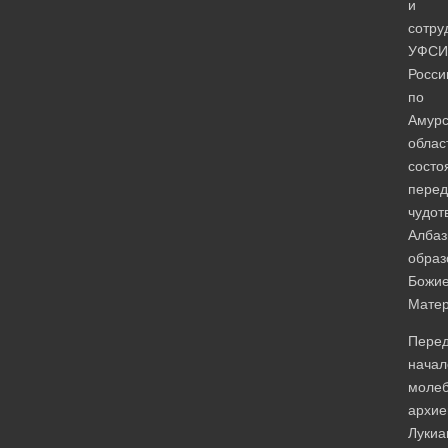
и
сотру
УФСИ
Росси
по
Амурс
облас
состо
перед
чудот
Албаз
образ
Божи
Матер
Пере
нача
моле
архие
Лукиа