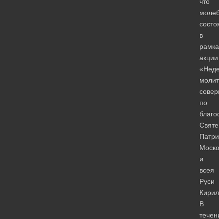
что
моле
состо
в
рамка
акции
«Нед
молит
сове
по
благо
Святе
Патри
Моско
и
всея
Руси
Кирил
В
течен