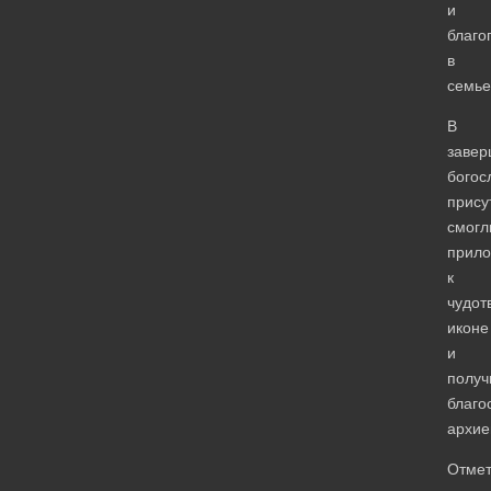
и
благо
в
семье
В
завер
богос
прису
смогл
прило
к
чудот
иконе
и
получ
благо
архие
Отмет