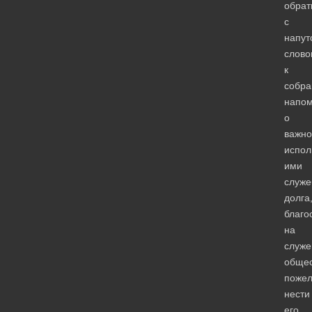
обрат
с
напут
слово
к
собра
напо
о
важно
испол
ими
служе
долга
благо
на
служе
общес
пожел
нести
его