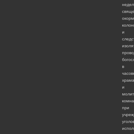
недел
свяще
окор
колон
и
следс
изоля
прово
богос
в
часов
храма
и
молит
комна
при
учреж
уголо
испол