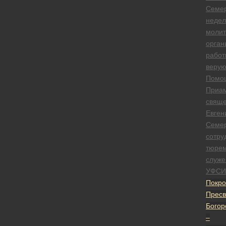
Семе
недел
моли
орган
работ
веру
Помо
Приа
свяще
Евген
Семе
сотру
тюре
служе
УФСИ
Покро
Пресв
Богор
–