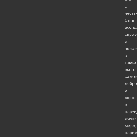
с
честь
быть
всегд
спра
и
челов
а
также
всего
самог
добро
и
хорош
в
повсе
жизни
мира,
пони