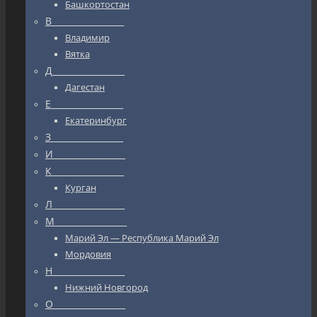
Башкортостан
В_________________
Владимир
Вятка
Д_________________
Дагестан
Е_________________
Екатеринбург
З_________________
И_________________
К_________________
Курган
Л_________________
М_________________
Марий Эл — Республика Марий Эл
Мордовия
Н_________________
Нижний Новгород
О_________________