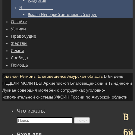
Удмуртия
Я_________________
Ямало-Ненецкий автономный округ
О сайте
Узники
ПравоСудие
Жертвы
Семьи
Свобода
Помощь
Главная
Регионы
Благовещенск
Амурская область
В 6й день
НЕДЕЛИ МОЛИТВЫ Архиепископ Благовещенский и Тындинский
Лукиан совершил молебен о сотрудниках уголовно-
исполнительной системы УФСИН России по Амурской области
Что искать:
В
Поиск
6й
Вход для