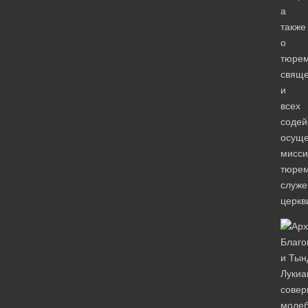
а
также
о
тюре
свяще
и
всех
содей
осущ
мисси
тюрем
служе
церкв