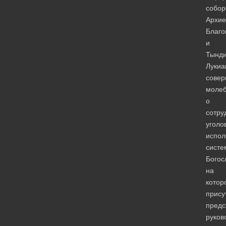
собор
Архие
Благо
и
Тынди
Лукиа
сове
моле
о
сотру
уголо
испол
систе
Богос
на
котор
прису
предс
руков