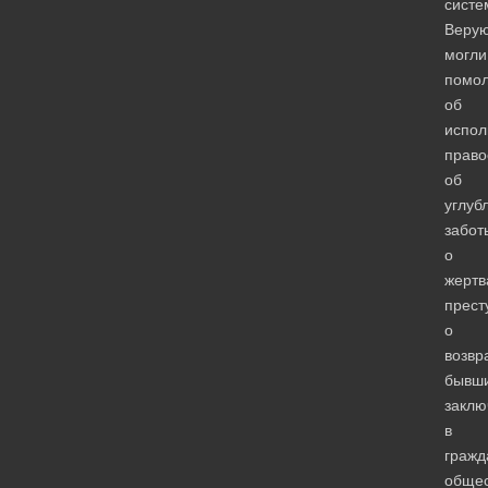
систе
Веру
могли
помол
об
испол
право
об
углуб
забот
о
жертв
прест
о
возвр
бывш
заклю
в
гражд
общес