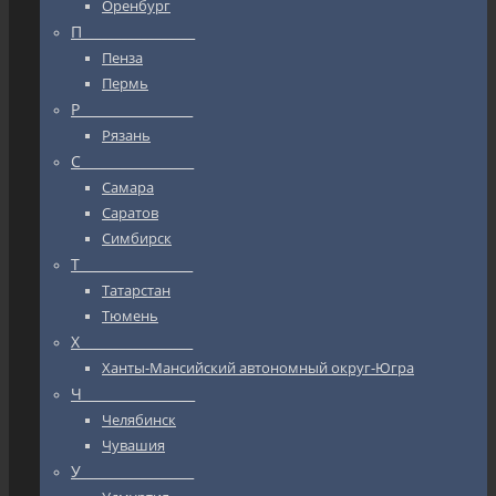
Оренбург
П_________________
Пенза
Пермь
Р_________________
Рязань
С_________________
Самара
Саратов
Симбирск
Т_________________
Татарстан
Тюмень
Х_________________
Ханты-Мансийский автономный округ-Югра
Ч_________________
Челябинск
Чувашия
У_________________