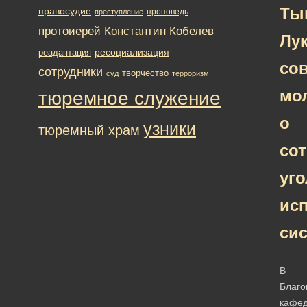
Ты
правосудие
проповедь
преступление
протоиерей Константин Кобелев
Лу
ресоциализация
реадаптация
со
сотрудники
творчество
суд
терроризм
мо
тюремное служение
о
узники
тюремный храм
со
уго
ис
си
В
Благо
кафе