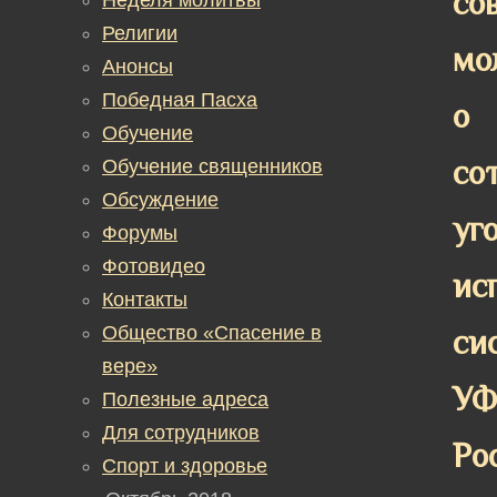
со
Религии
мо
Анонсы
Победная Пасха
о
Обучение
со
Обучение священников
Обсуждение
уг
Форумы
Фотовидео
ис
Контакты
Общество «Спасение в
си
вере»
У
Полезные адреса
Для сотрудников
Ро
Спорт и здоровье