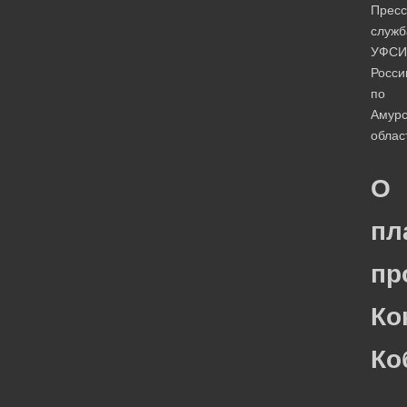
Пресс
служб
УФСИ
Росси
по
Амурс
облас
О
пл
пр
Ко
Ко