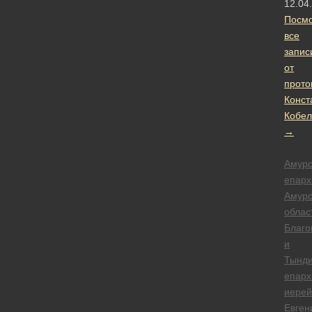
12.04
Посмо
все
запис
от
прото
Конст
Кобел
→
Амурс
епарх
Амурс
облас
Благо
и
Тынди
епарх
иерей
Евген