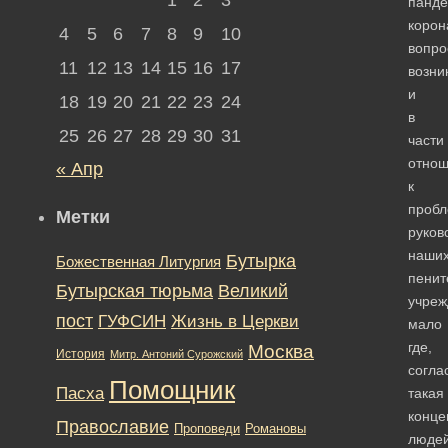
панд
корон
4
5
6
7
8
9
10
вопро
11
12
13
14
15
16
17
возни
и
18
19
20
21
22
23
24
в
25
26
27
28
29
30
31
части
отно
« Апр
к
проб
Метки
руков
наши
Бутырка
Божественная Литургия
пенит
Бутырская тюрьма
Великий
учреж
пост
ГУФСИН
Жизнь в Церкви
мало
где,
Москва
История
Митр. Антоний Сурожский
согла
Помощник
Пасха
такая
конце
Православие
Романовы
Проповеди
люде