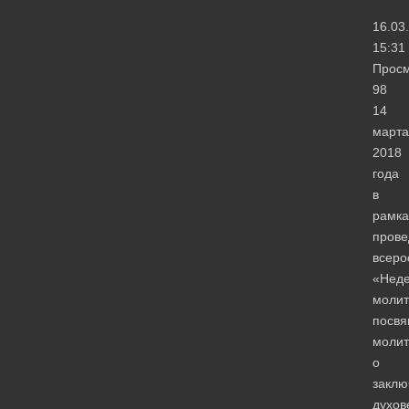
16.03
15:31
Просм
98
14
марта
2018
года
в
рамка
прове
всеро
«Нед
молит
посв
молит
о
заклю
духов