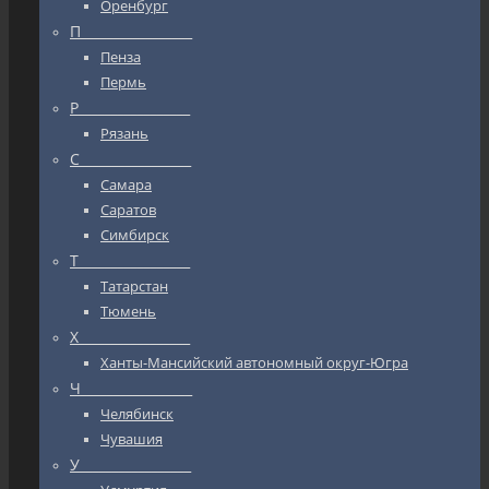
Оренбург
П_________________
Пенза
Пермь
Р_________________
Рязань
С_________________
Самара
Саратов
Симбирск
Т_________________
Татарстан
Тюмень
Х_________________
Ханты-Мансийский автономный округ-Югра
Ч_________________
Челябинск
Чувашия
У_________________