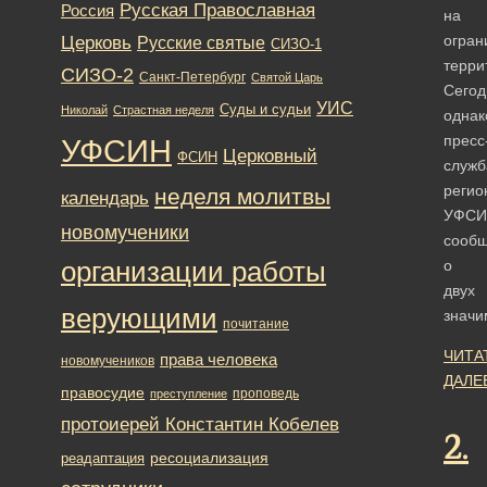
Русская Православная
Россия
на
Церковь
огран
Русские святые
СИЗО-1
терри
СИЗО-2
Санкт-Петербург
Святой Царь
Сегод
УИС
Суды и судьи
Николай
Страстная неделя
однак
пресс
УФСИН
Церковный
ФСИН
служб
регио
неделя молитвы
календарь
УФСИ
новомученики
сооб
организации работы
о
двух
верующими
знач
почитание
ЧИТА
права человека
новомучеников
ДАЛЕ
правосудие
проповедь
преступление
протоиерей Константин Кобелев
2.
ресоциализация
реадаптация