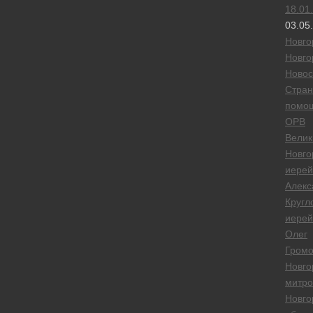
18.01
03.05
Новго
Новго
Новос
Стран
помо
ОРВ
Велик
Новго
иерей
Алекс
Кругл
иерей
Олег
Громо
Новго
митро
Новго