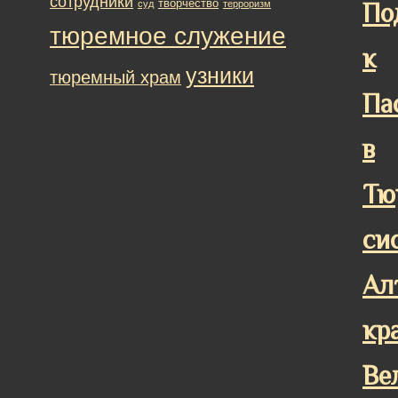
сотрудники
творчество
суд
терроризм
По
тюремное служение
к
узники
тюремный храм
Па
в
Тю
си
Ал
кр
Ве