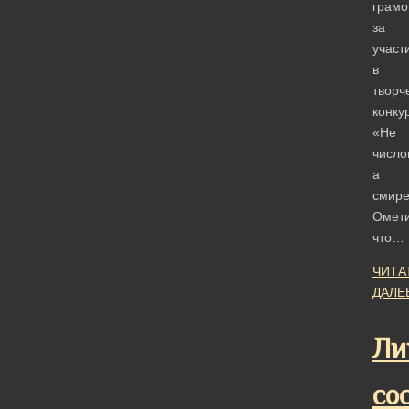
грамо
за
участ
в
творч
конку
«Не
число
а
смире
Омет
что…
ЧИТА
ДАЛЕ
Ли
со