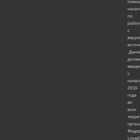
помо
начал
по
работ
с
веру
источ
Данн
должн
введе
с
начал
2016
года
во
всех
терри
орган
Феде
служ