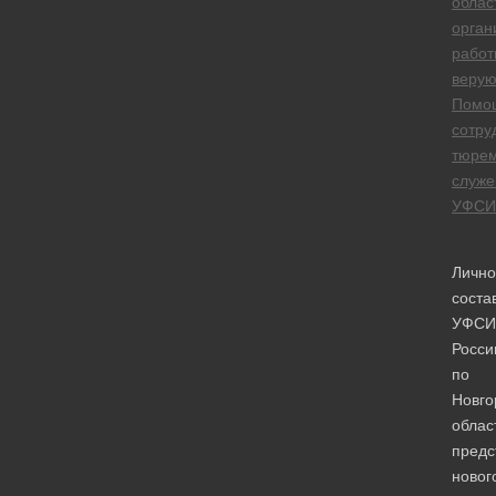
облас
орган
работ
веру
Помо
сотру
тюре
служе
УФСИ
Личн
соста
УФСИ
Росси
по
Новго
облас
предс
новог