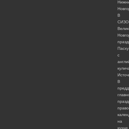
Нижн
Новго
В
СИЗО
Велик
Новго
празд
Пасху
с
англи
кулич
Источ
В
предд
главн
празд
право
кален
на
кухне