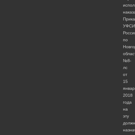
испол
наказ
Прика
УФСИ
Росси
по
Новго
облас
№8-
лс
от
15
январ
2018
года
на
эту
должн
назна