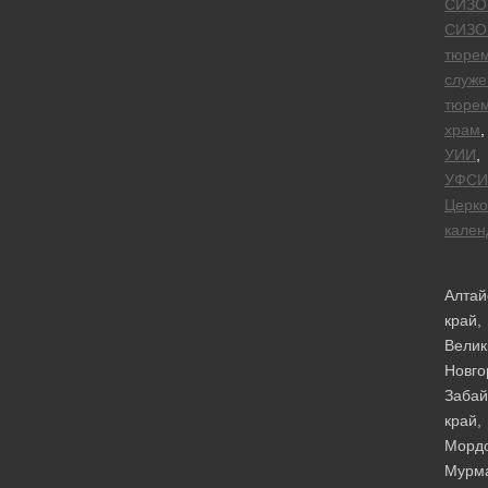
СИЗО
СИЗО
тюре
служе
тюре
храм
,
УИИ
,
УФСИ
Церк
кален
Алтай
край,
Велик
Новго
Забай
край,
Мордо
Мурма