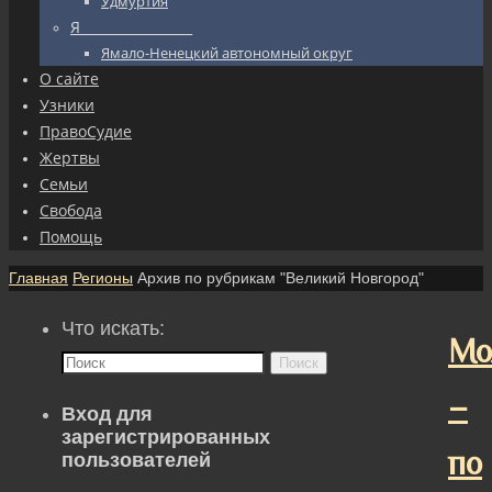
Удмуртия
Я_________________
Ямало-Ненецкий автономный округ
О сайте
Узники
ПравоСудие
Жертвы
Семьи
Свобода
Помощь
Главная
Регионы
Архив по рубрикам "Великий Новгород"
Что искать:
Мо
Поиск
–
Вход для
зарегистрированных
по
пользователей