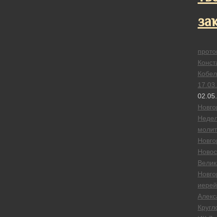
за
прото
Конст
Кобел
17.03
02.05
Новго
Неде
моли
Новго
Новос
Велик
Новго
иерей
Алекс
Кругл