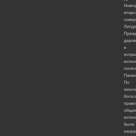
Новго
епарх
сове
Литур
Преж
даров
в
испра
колон
посёл
Панко
По
оконч
богос
право
общи
колон
была
награ