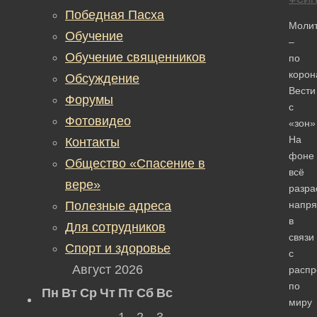
Победная Пасха
Моли
Обучение
–
Обучение священников
по
корон
Обсуждение
Вести
Форумы
с
Фотовидео
«зон»
На
Контакты
фоне
Общество «Спасение в
всё
вере»
разр
Полезные адреса
напря
в
Для сотрудников
связи
Спорт и здоровье
с
Август 2026
распр
по
Пн
Вт
Ср
Чт
Пт
Сб
Вс
миру
1
2
3