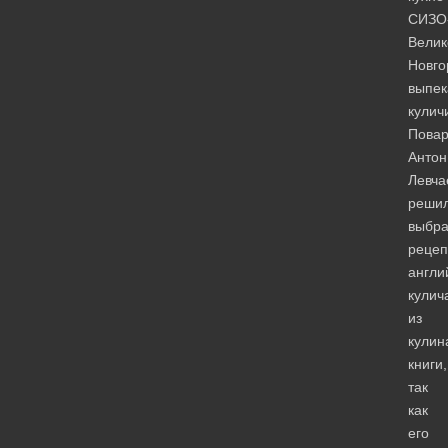
СИЗО
Велик
Новго
выпек
кулич
Пова
Антон
Левча
реши
выбра
рецеп
англи
кулич
из
кулин
книги,
так
как
его