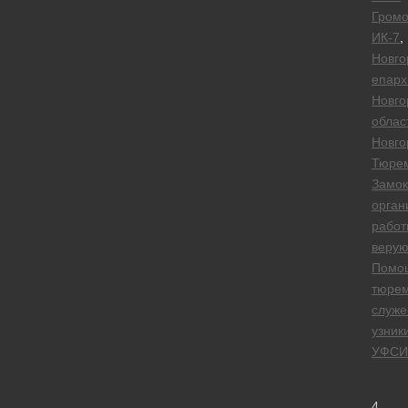
Громо
ИК-7
,
Новго
епарх
Новго
облас
Новго
Тюре
Замок
орган
работ
веру
Помо
тюре
служе
узник
УФСИ
4