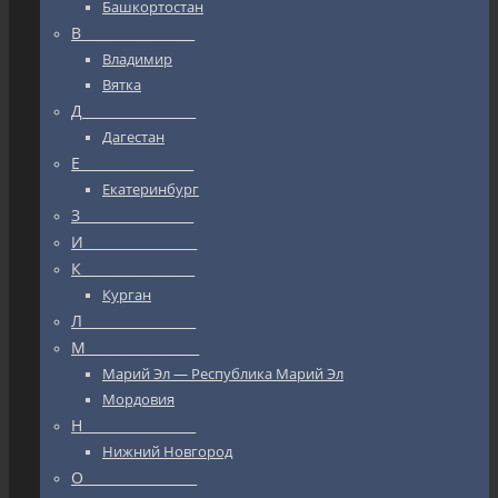
Башкортостан
В_________________
Владимир
Вятка
Д_________________
Дагестан
Е_________________
Екатеринбург
З_________________
И_________________
К_________________
Курган
Л_________________
М_________________
Марий Эл — Республика Марий Эл
Мордовия
Н_________________
Нижний Новгород
О_________________