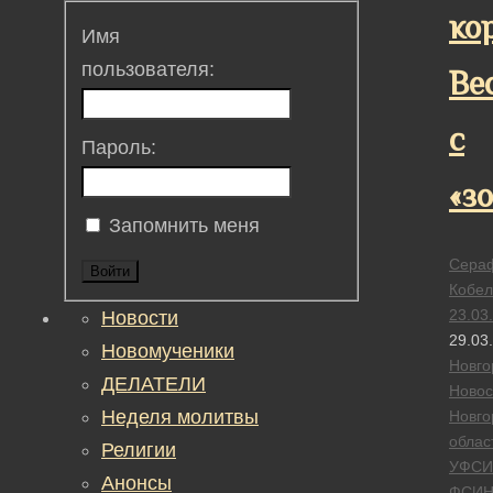
ко
Имя
пользователя:
Ве
с
Пароль:
«з
Запомнить меня
Сера
Войти
Кобел
23.03
Новости
29.03
Новомученики
Новго
ДЕЛАТЕЛИ
Новос
Неделя молитвы
Новго
облас
Религии
УФСИ
Анонсы
ФСИ