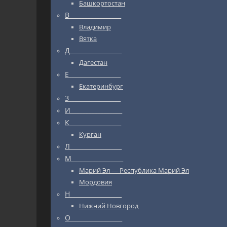
Башкортостан
В_________________
Владимир
Вятка
Д_________________
Дагестан
Е_________________
Екатеринбург
З_________________
И_________________
К_________________
Курган
Л_________________
М_________________
Марий Эл — Республика Марий Эл
Мордовия
Н_________________
Нижний Новгород
О_________________