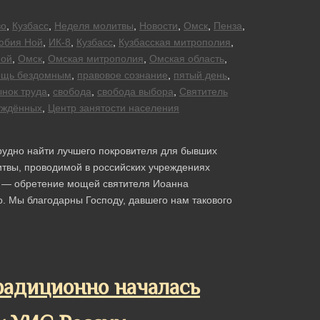
во
,
Кузбасс
,
Неделя молитвы
,
Новости
,
Омск
,
Пенза
,
юбия Ной
,
ИК-8
,
Кузбасс
,
Кузбасская митрополия
,
ой
,
Омск
,
Омская митрополия
,
Омская область
,
ощь бездомным
,
правовое сознание
,
пятый день
,
нок труда
,
свобода
,
свобода выбора
,
Святитель
уждённых
,
Центр занятости населения
трудно найти лучшего покровителя для бывших
итвы, проводимой в российских учреждениях
к — обретение мощей святителя Иоанна
. Мы благодарны Господу, давшего нам такового
радиционно началась