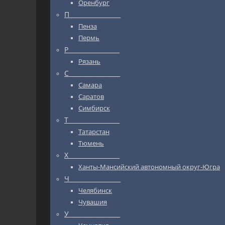
Оренбург
П_________________
Пенза
Пермь
Р_________________
Рязань
С_________________
Самара
Саратов
Симбирск
Т_________________
Татарстан
Тюмень
Х_________________
Ханты-Мансийский автономный округ-Югра
Ч_________________
Челябинск
Чувашия
У_________________