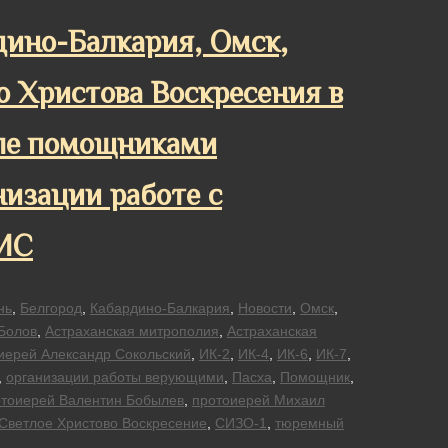
рдино-Балкария, Омск,
о Христова Воскресения в
еле помощниками
изации работе с
УИС
нь
,
Белгород
,
Кабардино-Балкария
,
Новости
,
Омск
,
Болов
,
Астраханская митрополия
,
Астраханская
иерей Александр Сокольский
,
ИК-2
,
ИК-4
,
ИК-6
,
ИК-7
,
,
организации работы верующими
,
Пасха
,
Помощник
,
тоиерей Валентин Бобылeв
,
протоиерей Михаил
Светлое Христово Воскресение
,
СИЗО-1
,
тюремный