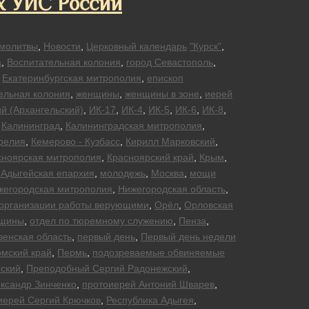
х УИС России
молитвы
,
Новости
,
Церковный календарь
"Курск"
,
а
,
Воспитательная колония
,
город Севастополь
,
,
Екатеринбургская митрополия
,
епископ
ельная колония
,
женщины
,
женщины в зоне
,
иерей
й (Архангельский)
,
ИК-17
,
ИК-4
,
ИК-5
,
ИК-6
,
ИК-8
,
,
Калининград
,
Калининградская митрополия
,
релия
,
Кемерово - Кузбасс
,
Кирилл Марковский
,
сноярская митрополия
,
Красноярский край
,
Крым
,
 Адыгейская епархия
,
молодежь
,
Москва
,
мощи
жегородская митрополия
,
Нижегородская область
,
организации работы верующими
,
Орёл
,
Орловская
нщины
,
отдел по тюремному служению
,
Пенза
,
зенская область
,
первый день
,
Первый день недели
мский край
,
Пермь
,
подозреваемые обвиняемые
ский
,
Преподобный Сергий Радонежский
,
ксандр Зинченко
,
протоиерей Антоний Шварев
,
иерей Сергий Крючков
,
Республика Адыгея
,