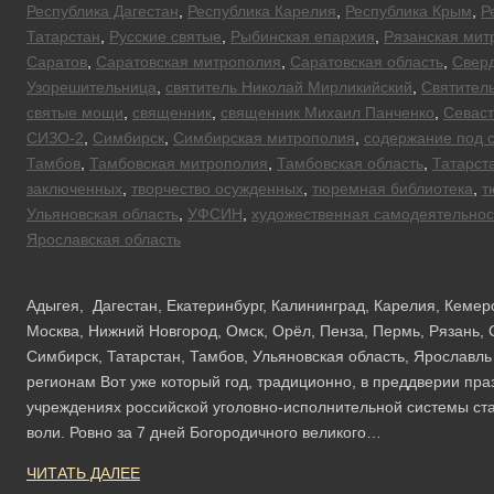
Республика Дагестан
,
Республика Карелия
,
Республика Крым
,
Р
Татарстан
,
Русские святые
,
Рыбинская епархия
,
Рязанская мит
Саратов
,
Саратовская митрополия
,
Саратовская область
,
Сверд
Узорешительница
,
святитель Николай Мирликийский
,
Святител
святые мощи
,
священник
,
священник Михаил Панченко
,
Севас
СИЗО-2
,
Симбирск
,
Симбирская митрополия
,
содержание под 
Тамбов
,
Тамбовская митрополия
,
Тамбовская область
,
Татарст
заключенных
,
творчество осужденных
,
тюремная библиотека
,
т
Ульяновская область
,
УФСИН
,
художественная самодеятельнос
Ярославская область
Адыгея, Дагестан, Екатеринбург, Калининград, Карелия, Кемер
Москва, Нижний Новгород, Омск, Орёл, Пенза, Пермь, Рязань, 
Симбирск, Татарстан, Тамбов, Ульяновская область, Ярославл
регионам Вот уже который год, традиционно, в преддверии пра
учреждениях российской уголовно-исполнительной системы ст
воли. Ровно за 7 дней Богородичного великого…
ЧИТАТЬ ДАЛЕЕ