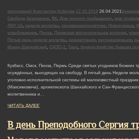
протоиерей Константин Кобелев
12.10.2019
26.04.2021
Кемеро
Свобода
бездомные
,
ВК
,
Дом ночного пребывания
,
дом трудол
ЛИУ-16
,
неделя молитвы
,
несовершеннолетние
,
Новокузнецк
,
Н
освобождение
,
Пенза
,
Пермская воспитательная колония
,
пом
Пятый день недели молитвы
,
реадаптация
,
ресоциализация
,
ры
Иоанн Шанхайский
,
СИЗО-2
,
Тара
,
трудоустройство бывших ос
Кузбасс, Омск, Пенза, Пермь Среди святых угодников Божиих 
осуждённых, выходящих на свободу. В пятый день Недели мол
уголовно-исполнительной системы ей малоизвестный праздни
(Максимовича), архиепископа Шанхайского и Сан-Францисского
молитвенника и…
ЧИТАТЬ ДАЛЕЕ
В день Преподобного Сергия т