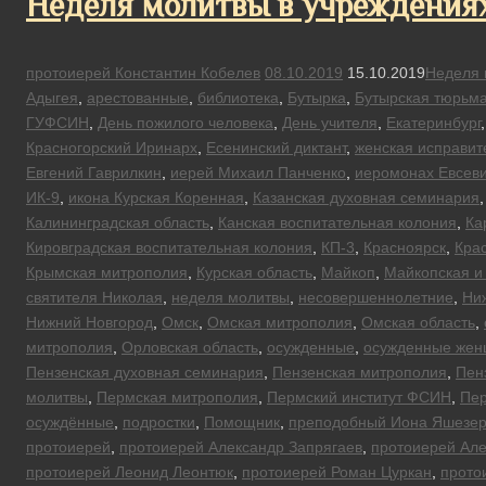
Неделя молитвы в учреждения
протоиерей Константин Кобелев
08.10.2019
15.10.2019
Неделя 
Адыгея
,
арестованные
,
библиотека
,
Бутырка
,
Бутырская тюрьм
ГУФСИН
,
День пожилого человека
,
День учителя
,
Екатеринбург
Красногорский Иринарх
,
Есенинский диктант
,
женская исправит
Евгений Гаврилкин
,
иерей Михаил Панченко
,
иеромонах Евсеви
ИК-9
,
икона Курская Коренная
,
Казанская духовная семинария
Калининградская область
,
Канская воспитательная колония
,
Ка
Кировградская воспитательная колония
,
КП-3
,
Красноярск
,
Кра
Крымская митрополия
,
Курская область
,
Майкоп
,
Майкопская и
святителя Николая
,
неделя молитвы
,
несовершеннолетние
,
Ни
Нижний Новгород
,
Омск
,
Омская митрополия
,
Омская область
,
митрополия
,
Орловская область
,
осужденные
,
осужденные же
Пензенская духовная семинария
,
Пензенская митрополия
,
Пен
молитвы
,
Пермская митрополия
,
Пермский институт ФСИН
,
Пер
осуждённые
,
подростки
,
Помощник
,
преподобный Иона Яшезер
протоиерей
,
протоиерей Александр Запрягаев
,
протоиерей Але
протоиерей Леонид Леонтюк
,
протоиерей Роман Цуркан
,
прото