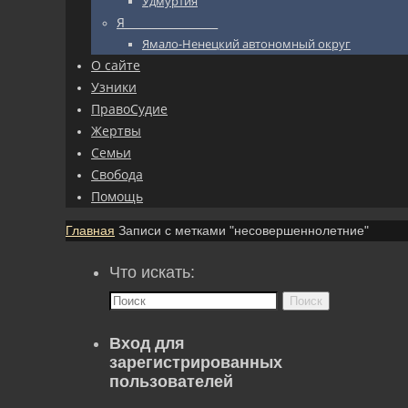
Удмуртия
Я_________________
Ямало-Ненецкий автономный округ
О сайте
Узники
ПравоСудие
Жертвы
Семьи
Свобода
Помощь
Главная
Записи с метками "несовершеннолетние"
Что искать:
Поиск
Вход для
зарегистрированных
пользователей