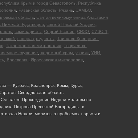
еспублика Крым и город Севастополь
,
Республика
рополия
,
Рязанская область
,
Рязань
,
САМБО
,
ловская область
,
Святая великомученица Анастасия
ь Николай Чудотворец
,
святой Николай Угодник
,
тополь
,
семинаристы
,
Сергей Есенин
,
СИЗО
,
СИЗО-1
,
стражей
,
спецназ
,
студенты
,
Таинство Крещения
,
ан
,
Татарстанская митрополия
,
Творчество
юремное служение
,
тюремный храм
,
узники
,
УИИ
,
ть
,
Ярославль
,
Ярославская митрополия
,
ово — Кузбасс, Красноярск, Крым, Курск,
Саратов, Свердловская область,
ь См. также Прохождение Недели молитвы по
здника Покрова Пресвятой Богородицы, в
артовала Неделя молитвы о проблемах тюрьмы и