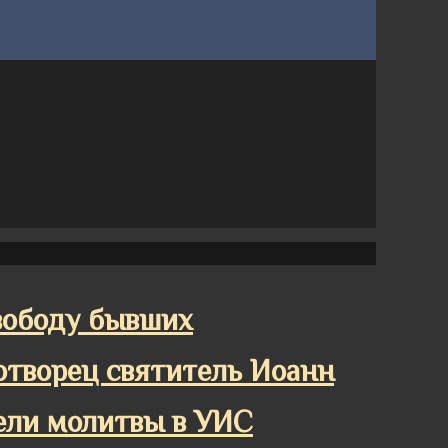
вободу бывших
отворец святитель Иоанн
ели молитвы в УИС