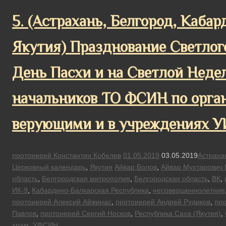
5. (Астрахань, Белгород, Каба
Якутия) Празднование Светлог
День Пасхи и на Светлой Нед
начальников ТО ФСИН по орган
верующими и в учреждениях 
протоиерей Константин Кобелев
01.05.2019
03.05.2019
Астраха
Церковный календарь
,
Якутия
Айвар Болов
,
Айвар Мухтарович 
область
,
Белгородская митрополия
,
Белгородская область
,
ВК
,
ИК-9
,
Кабардино-Балкарская Республика
,
несовершеннолетние
протоиерей Алексий Айжинас
,
протоиерей Андрей Рудиков
,
про
Павлов
,
протоиерей Сергий Носков
,
Республика Саха (Якутия)
,
храм
,
УФСИН