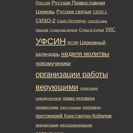
Русская Православная
Россия
Церковь
Русские святые
СИЗО-1
СИЗО-2
Санкт-Петербург
Святой Царь
УИС
Суды и судьи
Николай
Страстная неделя
УФСИН
Церковный
ФСИН
неделя молитвы
календарь
новомученики
организации работы
верующими
почитание
права человека
новомучеников
правосудие
проповедь
преступление
протоиерей Константин Кобелев
ресоциализация
реадаптация