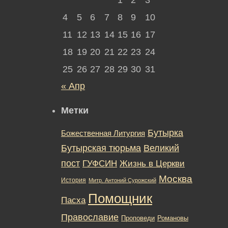
4
5
6
7
8
9
10
11
12
13
14
15
16
17
18
19
20
21
22
23
24
25
26
27
28
29
30
31
« Апр
Метки
Бутырка
Божественная Литургия
Бутырская тюрьма
Великий
пост
ГУФСИН
Жизнь в Церкви
Москва
История
Митр. Антоний Сурожский
Помощник
Пасха
Православие
Романовы
Проповеди