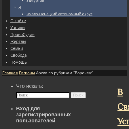
Удмуртия
Я_________________
Ямало-Ненецкий автономный округ
О сайте
Узники
ПравоСудие
Жертвы
Семьи
Свобода
Помощь
Главная
Регионы
Архив по рубрикам "Воронеж"
Что искать:
В
Поиск
Св
Вход для
зарегистрированных
Ус
пользователей