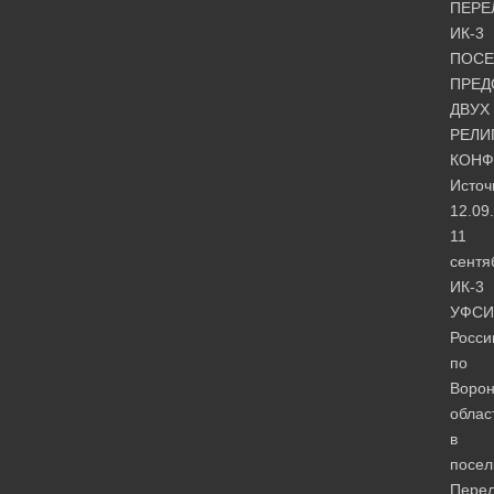
ПЕРЕ
ИК-3
ПОСЕ
ПРЕД
ДВУХ
РЕЛИ
КОНФ
Источ
12.09
11
сентя
ИК-3
УФСИ
Росси
по
Ворон
облас
в
посел
Пере