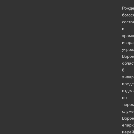
Рожде
богос
состо
в
храма
испра
учреж
Ворон
облас
8
январ
предс
отдел
по
тюре
служ
Ворон
епарх
иерей