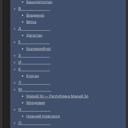
Башкортостан
В_________________
Владимир
Вятка
Д_________________
Дагестан
Е_________________
Екатеринбург
З_________________
И_________________
К_________________
Курган
Л_________________
М_________________
Марий Эл — Республика Марий Эл
Мордовия
Н_________________
Нижний Новгород
О_________________