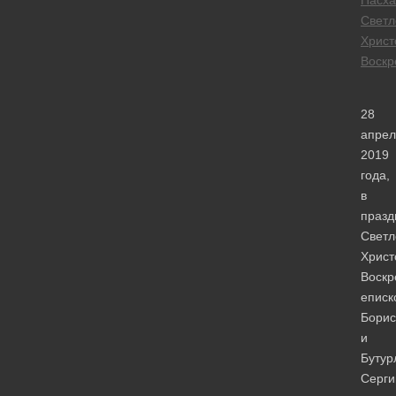
Светл
Христ
Воскр
28
апрел
2019
года,
в
празд
Светл
Христ
Воскр
еписк
Борис
и
Бутур
Серги