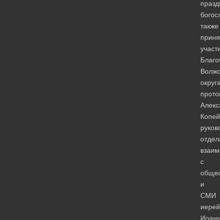
празд
богос
также
приня
участ
Благо
Волжс
округ
прото
Алекс
Копей
руков
отдел
взаим
с
обще
и
СМИ
иерей
Иоан