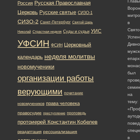
Главы
Русская Православная
Россия
Ворон
Церковь
Русские святые
СИЗО-1
митро
СИЗО-2
Санкт-Петербург
в
Святой Царь
Свято
УИС
Суды и судьи
Николай
Страстная неделя
Успен
УФСИН
Дивно
Церковный
ФСИН
мужс
неделя молитвы
календарь
епарх
мона
новомученики
был
организации работы
прове
семи
верующими
почитание
на
тему:
права человека
новомучеников
«Проф
правосудие
проповедь
преступление
аутод
протоиерей Константин Кобелев
повед
спецк
ресоциализация
реадаптация
в