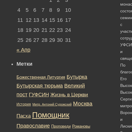
мона
4
5
6
7
8
9
10
состо
семи
11
12
13
14
15
16
17
с
18
19
20
21
22
23
24
участ
сотру
25
26
27
28
29
30
31
УФСИ
« Апр
и
свяще
Метки
По
благо
Бутырка
Божественная Литургия
Его
Бутырская тюрьма
Великий
Высок
Высо
пост
ГУФСИН
Жизнь в Церкви
Серги
Москва
История
Митр. Антоний Сурожский
митро
Ворон
Помощник
Пасха
и
Православие
Лиски
Романовы
Проповеди