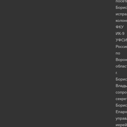
посет
Борис
испра
коло
ФКУ
ИК-9
УФСИ
Росси
по
Ворон
облас
г.
Борис
Влады
сопро
секре
Борис
Епарх
управ
иерей