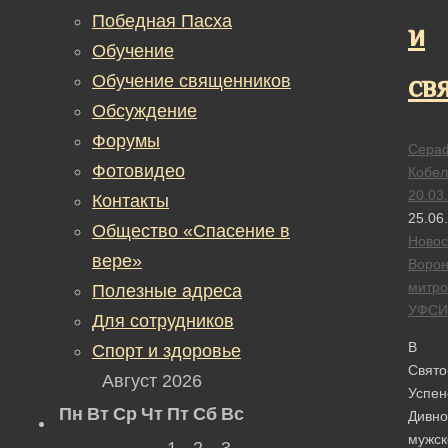
Победная Пасха
и
Обучение
св
Обучение священников
Обсуждение
Форумы
Сера
Фотовидео
Кобел
20.03
Контакты
25.06
Общество «Спасение в
Новос
вере»
Ворон
митро
Полезные адреса
УФСИ
Для сотрудников
В
Спорт и здоровье
Свято
Август 2026
Успен
Пн
Вт
Ср
Чт
Пт
Сб
Вс
Дивно
мужс
1
2
3