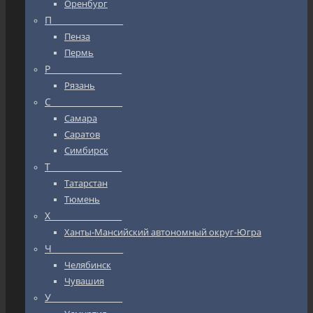
Оренбург
П_________________
Пенза
Пермь
Р_________________
Рязань
С_________________
Самара
Саратов
Симбирск
Т_________________
Татарстан
Тюмень
Х_________________
Ханты-Мансийский автономный округ-Югра
Ч_________________
Челябинск
Чувашия
У_________________