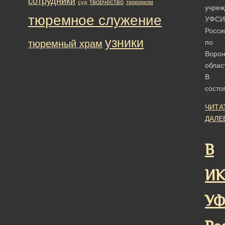
сотрудники
творчество
суд
терроризм
учреж
тюремное служение
УФСИ
Росси
узники
тюремный храм
по
Ворон
облас
В
сост
ЧИТА
ДАЛЕ
В
ИК
У