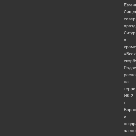
Евген
Лище
сове
празд
Литур
в
храм
«Всех
скорб
Радос
расп
на
терри
ИК-2
г.
Ворон
и
поздр
члено