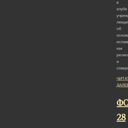
в
клубе
учреж
лекц
об
основ
исла
как
религ
и
сове
ЧИТА
ДАЛЕ
ФО
28