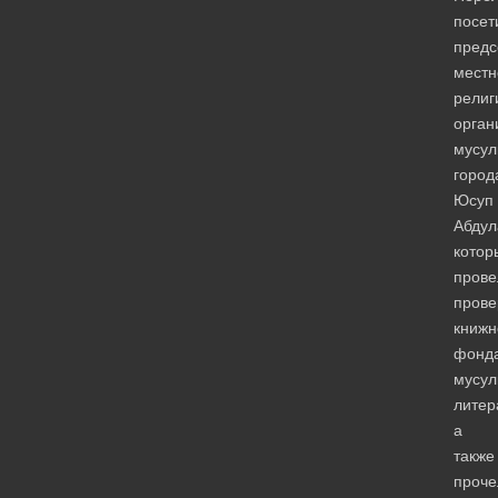
посет
предс
местн
религ
орган
мусул
город
Юсуп
Абдул
котор
прове
прове
книжн
фонд
мусул
литер
а
также
проче