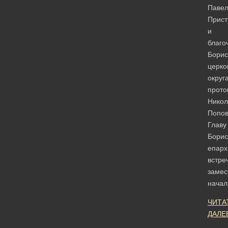
Паве
Прист
и
благо
Борис
церко
округ
прото
Никол
Попов
Главу
Борис
епарх
встре
замес
нача
ЧИТА
ДАЛЕ