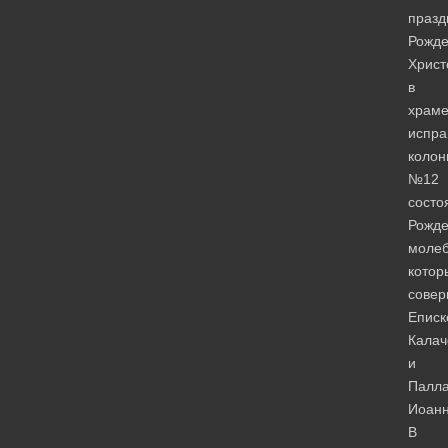
празд
Рожде
Христ
в
храм
испра
колон
№12
состо
Рожде
молеб
котор
сове
Еписк
Калач
и
Палла
Иоанн
В