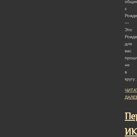
общи
с
Рожде
—
Это
Рожде
для
вас
прош
не
в
кругу
ЧИТА
ДАЛЕ
Пе
ИК