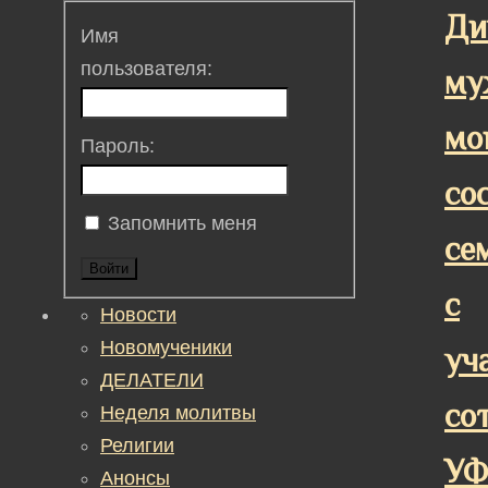
Ди
Имя
пользователя:
му
мо
Пароль:
со
Запомнить меня
се
Войти
с
Новости
Новомученики
уч
ДЕЛАТЕЛИ
со
Неделя молитвы
Религии
У
Анонсы