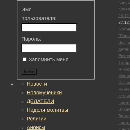
Конст
Кобел
Имя
26.12
пользователя:
27.12
Фотов
"Попо
Пароль:
Воспи
детей
Екате
Запомнить меня
Татар
кино
Войти
Мари
Свеш
Новости
много
Новомученики
семья
ДЕЛАТЕЛИ
прото
Влад
Неделя молитвы
Вигил
Религии
прото
Анонсы
Конст