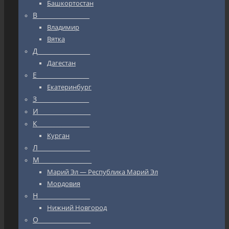
Башкортостан
В_________________
Владимир
Вятка
Д_________________
Дагестан
Е_________________
Екатеринбург
З_________________
И_________________
К_________________
Курган
Л_________________
М_________________
Марий Эл — Республика Марий Эл
Мордовия
Н_________________
Нижний Новгород
О_________________