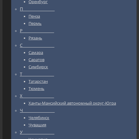
Оренбург
П_________________
Пенза
Пермь
Р_________________
Рязань
С_________________
Самара
Саратов
Симбирск
Т_________________
Татарстан
Тюмень
Х_________________
Ханты-Мансийский автономный округ-Югра
Ч_________________
Челябинск
Чувашия
У_________________