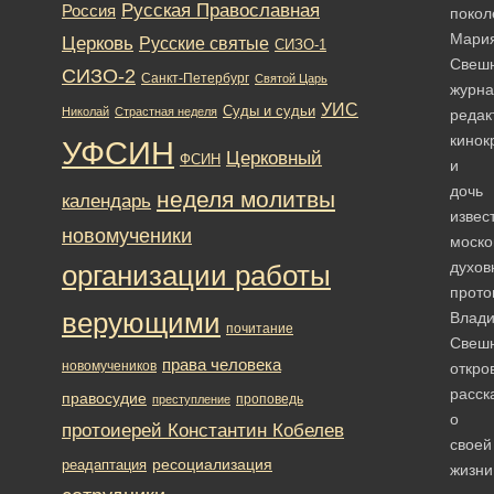
Русская Православная
Россия
покол
Мари
Церковь
Русские святые
СИЗО-1
Свешн
СИЗО-2
Санкт-Петербург
Святой Царь
журна
УИС
Суды и судьи
Николай
Страстная неделя
редак
кинок
УФСИН
Церковный
ФСИН
и
дочь
неделя молитвы
календарь
извес
новомученики
моско
духов
организации работы
прото
верующими
Влади
почитание
Свешн
права человека
новомучеников
откро
расск
правосудие
проповедь
преступление
о
протоиерей Константин Кобелев
своей
ресоциализация
реадаптация
жизн