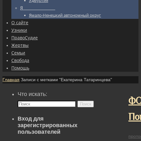
Удмуртия
Я_________________
Ямало-Ненецкий автономный округ
О сайте
Узники
ПравоСудие
Жертвы
Семьи
Свобода
Помощь
Главная
Записи с метками "Екатерина Татаринцева"
Что искать:
ФО
Поиск
По
Вход для
зарегистрированных
пользователей
прото