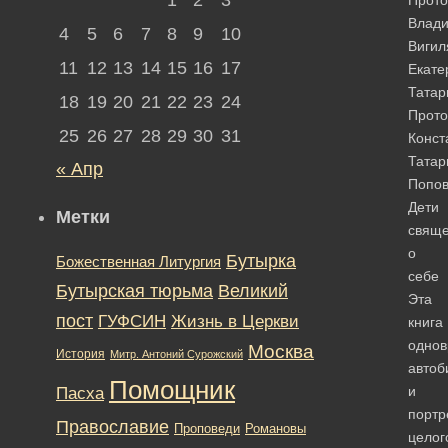
Влад
4
5
6
7
8
9
10
Вигил
11
12
13
14
15
16
17
Екате
Татар
18
19
20
21
22
23
24
Прото
25
26
27
28
29
30
31
Конст
Татар
« Апр
Попов
Дети
Метки
свяще
о
Бутырка
Божественная Литургия
себе
Бутырская тюрьма
Великий
Эта
пост
ГУФСИН
Жизнь в Церкви
книга
одно
Москва
История
Митр. Антоний Сурожский
автоб
Помощник
и
Пасха
портр
Православие
Романовы
Проповеди
целог