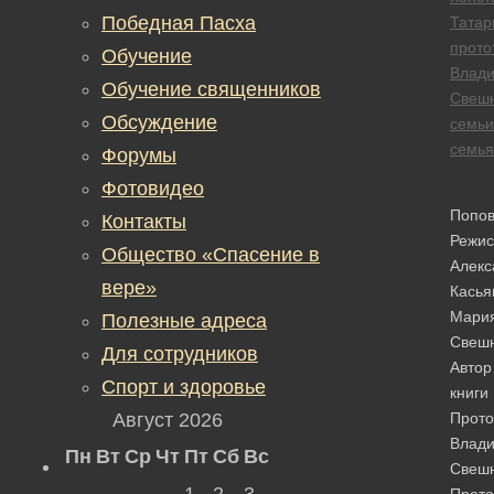
Победная Пасха
Татар
прото
Обучение
Влади
Обучение священников
Свеш
Обсуждение
семьи
семья
Форумы
Фотовидео
Попо
Контакты
Режис
Общество «Спасение в
Алекс
вере»
Касья
Мари
Полезные адреса
Свешн
Для сотрудников
Автор
Спорт и здоровье
книги
Август 2026
Прото
Влади
Пн
Вт
Ср
Чт
Пт
Сб
Вс
Свеш
1
2
3
Прото