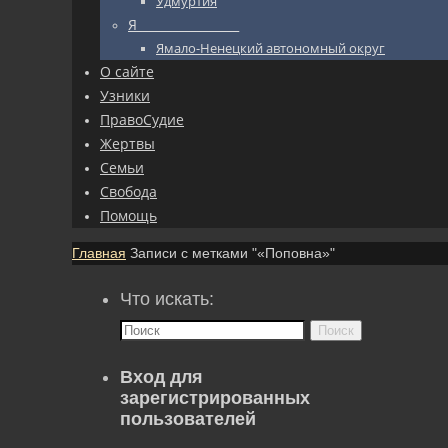
Удмуртия
Я_________________
Ямало-Ненецкий автономный округ
О сайте
Узники
ПравоСудие
Жертвы
Семьи
Свобода
Помощь
Главная
Записи с метками "«Поповна»"
Что искать:
Поиск
Вход для
зарегистрированных
пользователей