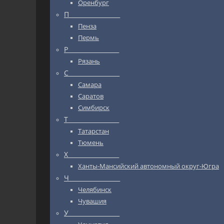
Оренбург
П_________________
Пенза
Пермь
Р_________________
Рязань
С_________________
Самара
Саратов
Симбирск
Т_________________
Татарстан
Тюмень
Х_________________
Ханты-Мансийский автономный округ-Югра
Ч_________________
Челябинск
Чувашия
У_________________