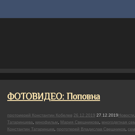
ФОТОВИДЕО: Поповна
протоиерей Константин Кобелев
26.12.2019
27.12.2019
Новости
Татаринцева
,
кинофильм
,
Мария Свешникова
,
многодетная се
Константин Татаринцев
,
прототерей Владислав Свешников
,
сем