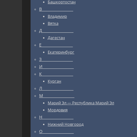
Башкортостан
В_________________
Владимир
Вятка
Д_________________
Дагестан
Е_________________
Екатеринбург
З_________________
И_________________
К_________________
Курган
Л_________________
М_________________
Марий Эл — Республика Марий Эл
Мордовия
Н_________________
Нижний Новгород
О_________________