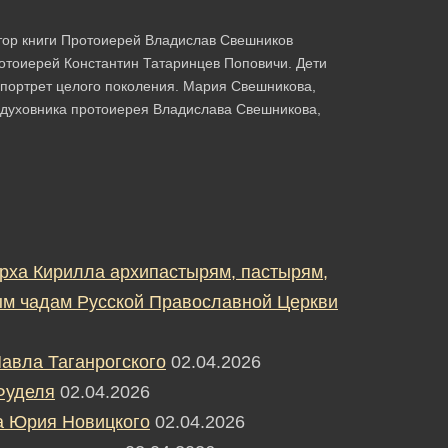
тор книги Протоиерей Владислав Свешников
тоиерей Константин Татаринцев Поповичи. Дети
 портрет целого поколения. Мария Свешникова,
го духовника протоиерея Владислава Свешникова,
рха Кирилла архипастырям, пастырям,
м чадам Русской Православной Церкви
авла Таганрогского
02.04.2026
Фуделя
02.04.2026
а Юрия Новицкого
02.04.2026