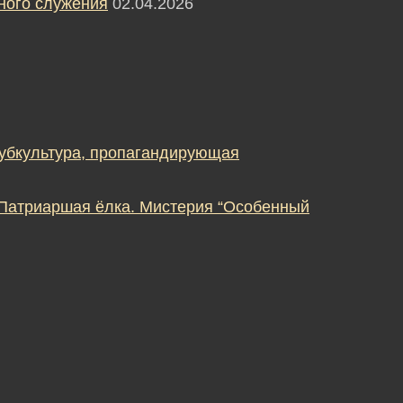
ного служения
02.04.2026
субкультура, пропагандирующая
 Патриаршая ёлка. Мистерия “Особенный