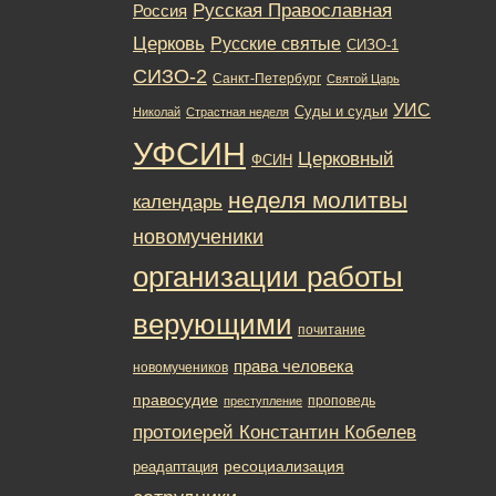
Русская Православная
Россия
Церковь
Русские святые
СИЗО-1
СИЗО-2
Санкт-Петербург
Святой Царь
УИС
Суды и судьи
Николай
Страстная неделя
УФСИН
Церковный
ФСИН
неделя молитвы
календарь
новомученики
организации работы
верующими
почитание
права человека
новомучеников
правосудие
проповедь
преступление
протоиерей Константин Кобелев
ресоциализация
реадаптация