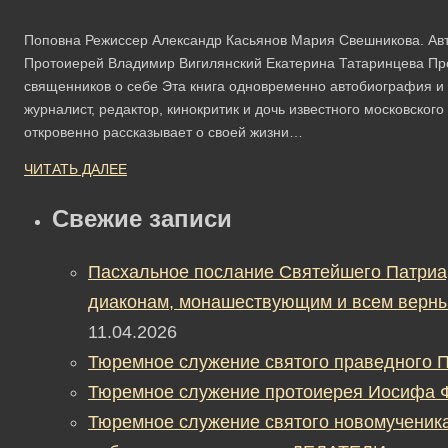
Поповна Режиссер Александр Касьянов Мария Свешникова. Ав
Протоиерей Владимир Вигилянский Екатерина Татаринцева Про
священников о себе Эта книга одновременно автобиография и
журналист, редактор, кинокритик и дочь известного московско
откровенно рассказывает о своей жизни…
ЧИТАТЬ ДАЛЕЕ
Свежие записи
Пасхальное послание Святейшего Патриа
диаконам, монашествующим и всем верны
11.04.2026
Тюремное служение святого праведного П
Тюремное служение протоиерея Иосифа 
Тюремное служение святого новомученик