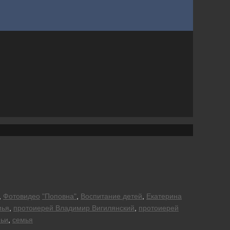
,
Фотовидео
"Поповна"
,
Воспитание детей
,
Екатерина
мья
,
протоиерей Владимир Вигилянский
,
протоиерей
ьи
,
семья