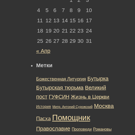
4
5
6
7
8
9
10
11
12
13
14
15
16
17
18
19
20
21
22
23
24
25
26
27
28
29
30
31
« Апр
Метки
Бутырка
Божественная Литургия
Бутырская тюрьма
Великий
пост
ГУФСИН
Жизнь в Церкви
Москва
История
Митр. Антоний Сурожский
Помощник
Пасха
Православие
Романовы
Проповеди