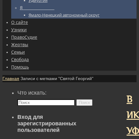
Удмуртия
Я_________________
Ямало-Ненецкий автономный округ
О сайте
Узники
ПравоСудие
Жертвы
Семьи
Свобода
Помощь
Главная
Записи с метками "Святой Георгий"
Что искать:
В
Поиск
ИК
Вход для
зарегистрированных
У
пользователей