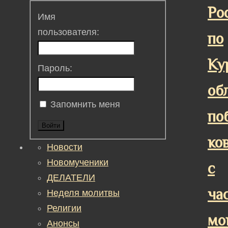
Ро
Имя
пользователя:
по
Ку
Пароль:
об
Запомнить меня
по
Войти
ко
Новости
Новомученики
с
ДЕЛАТЕЛИ
ча
Неделя молитвы
Религии
мо
Анонсы