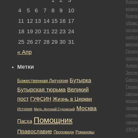
Курск
епарх
4
5
6
7
8
9
10
Курск
11
12
13
14
15
16
17
облас
орган
18
19
20
21
22
23
24
работ
25
26
27
28
29
30
31
веру
Помо
« Апр
прото
Алекс
Метки
Зинче
Свято
Бутырка
Божественная Литургия
Георг
Бутырская тюрьма
Великий
святы
пост
ГУФСИН
Жизнь в Церкви
мощи
Москва
тюре
История
Митр. Антоний Сурожский
служе
Помощник
Пасха
узник
УФСИ
Православие
Романовы
Проповеди