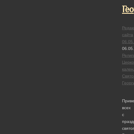
Ге
Редак
сайта
06.05
06.05
Религ
Церк
кален
Свято
Георг
Приве
всех
с
празд
свято