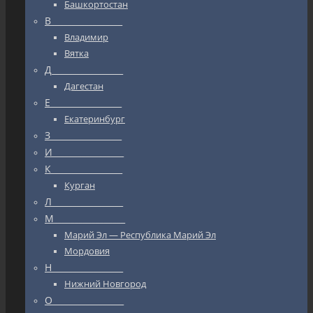
Башкортостан
В_________________
Владимир
Вятка
Д_________________
Дагестан
Е_________________
Екатеринбург
З_________________
И_________________
К_________________
Курган
Л_________________
М_________________
Марий Эл — Республика Марий Эл
Мордовия
Н_________________
Нижний Новгород
О_________________