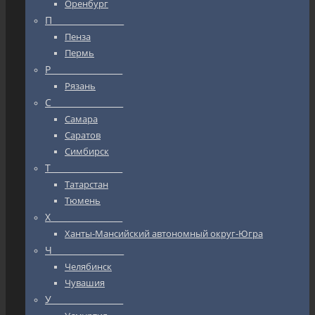
Оренбург
П_________________
Пенза
Пермь
Р_________________
Рязань
С_________________
Самара
Саратов
Симбирск
Т_________________
Татарстан
Тюмень
Х_________________
Ханты-Мансийский автономный округ-Югра
Ч_________________
Челябинск
Чувашия
У_________________