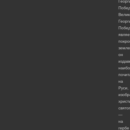
Георг
Побед
Велик
Георг
Побе
являе
покро
земле
он
издав
наибо
почит
на
Руси,
изобр
христ
свято
—
на
гербе