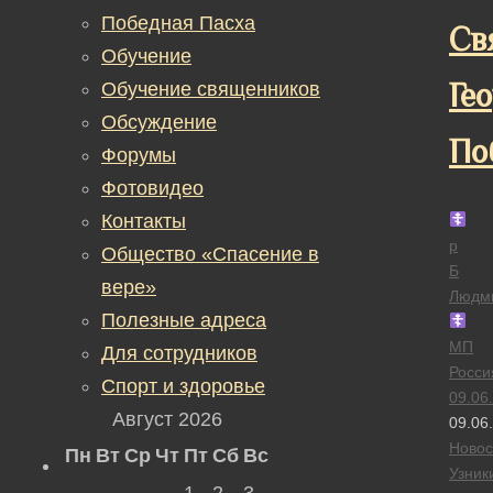
Победная Пасха
Св
Обучение
Ге
Обучение священников
Обсуждение
По
Форумы
Фотовидео
Контакты
р
Общество «Спасение в
Б
вере»
Людм
Полезные адреса
МП
Для сотрудников
Росси
Спорт и здоровье
09.06
Август 2026
09.06
Новос
Пн
Вт
Ср
Чт
Пт
Сб
Вс
Узник
1
2
3