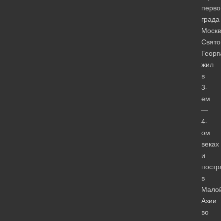
перво
града
Москв
Свято
Георг
жил
в
3-
ем
—
4-
ом
веках
и
постр
в
Мало
Азии
во