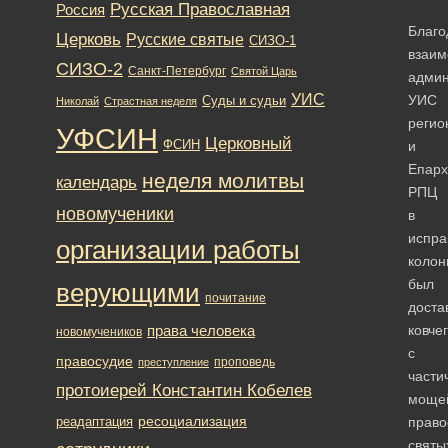
Русская Православная
Россия
Благо
Церковь
Русские святые
СИЗО-1
взаим
СИЗО-2
Санкт-Петербург
Святой Царь
админ
УИС
УИС
Суды и судьи
Николай
Страстная неделя
регио
УФСИН
Церковный
ФСИН
и
Епарх
неделя молитвы
календарь
РПЦ
новомученики
в
испра
организации работы
коло
был
верующими
почитание
доста
права человека
ковчег
новомучеников
с
правосудие
проповедь
преступление
части
протоиерей Константин Кобелев
моще
ресоциализация
реадаптация
право
святы