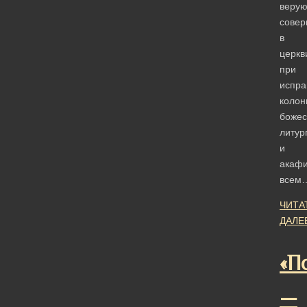
веру
сове
в
церкв
при
испра
колон
божес
литур
и
акафи
всем
ЧИТА
ДАЛЕ
«П
—