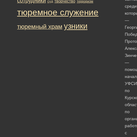
сотрудники
творчество
суд
терроризм
среди
тюремное служение
котор
—
узники
тюремный храм
Георг
Побед
Прото
Алекс
Зинче
—
помо
начал
УФСИ
по
Курск
облас
по
орган
работ
с