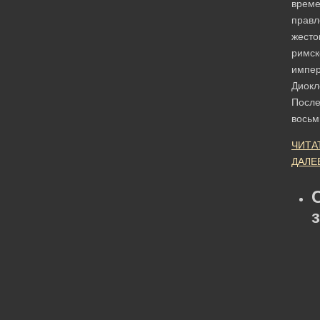
врем
правл
жесто
римск
импер
Диокл
Посл
вось
ЧИТА
ДАЛЕ