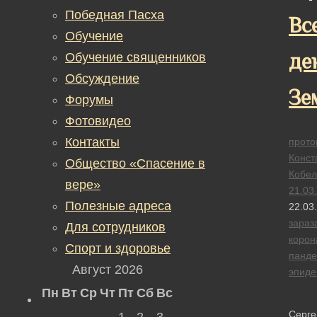
Победная Пасха
Вс
Обучение
де
Обучение священников
Обсуждение
Зе
Форумы
Фотовидео
Контакты
прото
Конст
Общество «Спасение в
Кобел
вере»
21.03
Полезные адреса
22.03
зараз
Для сотрудников
корон
Спорт и здоровье
панд
Август 2026
эпид
Пн
Вт
Ср
Чт
Пт
Сб
Вс
Серге
1
2
3