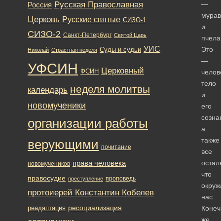
Русская Православная
—
Россия
мурав
Церковь
Русские святые
СИЗО-1
и
СИЗО-2
Санкт-Петербург
Святой Царь
пчел
УИС
Это
Суды и судьи
Николай
Страстная неделя
—
УФСИН
Церковный
ФСИН
челов
тело
неделя молитвы
календарь
и
новомученики
его
созна
организации работы
а
также
верующими
почитание
все
права человека
остал
новомучеников
что
правосудие
проповедь
преступление
окруж
протоиерей Константин Кобелев
нас.
ресоциализация
реадаптация
Конеч
же,