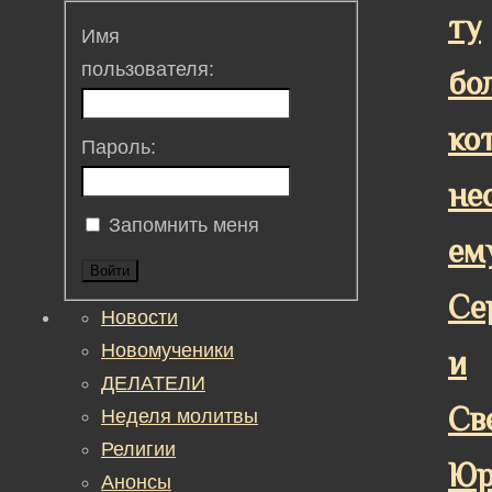
ту
Имя
пользователя:
бо
ко
Пароль:
не
Запомнить меня
ем
Войти
Се
Новости
Новомученики
и
ДЕЛАТЕЛИ
Св
Неделя молитвы
Религии
Юр
Анонсы