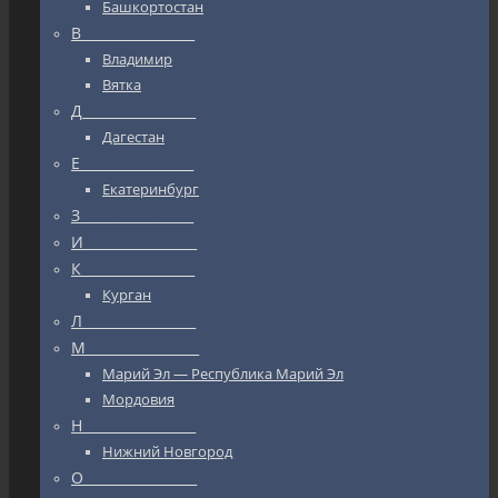
Башкортостан
В_________________
Владимир
Вятка
Д_________________
Дагестан
Е_________________
Екатеринбург
З_________________
И_________________
К_________________
Курган
Л_________________
М_________________
Марий Эл — Республика Марий Эл
Мордовия
Н_________________
Нижний Новгород
О_________________