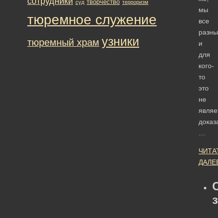
сотрудники
творчество
суд
терроризм
мы
тюремное служение
все
разны
узники
тюремный храм
и
для
кого-
то
это
не
являе
доказ
…
ЧИТА
ДАЛЕ