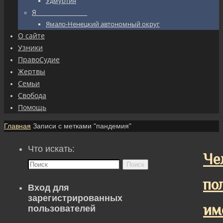
Удмуртия
Я_________________
Ямало-Ненецкий автономный округ
О сайте
Узники
ПравоСудие
Жертвы
Семьи
Свобода
Помощь
Главная
Записи с метками "пандемия"
Что искать:
Че
Поиск
по
Вход для
зарегистрированных
им
пользователей