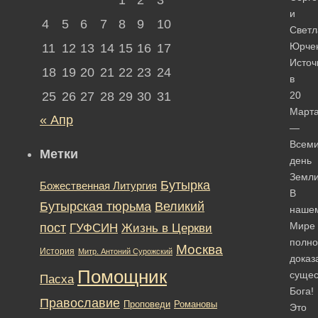
и
4
5
6
7
8
9
10
Светл
Юрче
11
12
13
14
15
16
17
Источ
18
19
20
21
22
23
24
в
25
26
27
28
29
30
31
20
Март
« Апр
—
Всем
Метки
день
Земли
Бутырка
Божественная Литургия
В
Бутырская тюрьма
Великий
наше
Мире
пост
ГУФСИН
Жизнь в Церкви
полно
Москва
История
Митр. Антоний Сурожский
доказ
Помощник
сущес
Пасха
Бога!
Православие
Романовы
Проповеди
Это