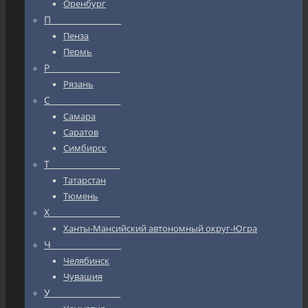
Оренбург
П_________________
Пенза
Пермь
Р_________________
Рязань
С_________________
Самара
Саратов
Симбирск
Т_________________
Татарстан
Тюмень
Х_________________
Ханты-Мансийский автономный округ-Югра
Ч_________________
Челябинск
Чувашия
У_________________