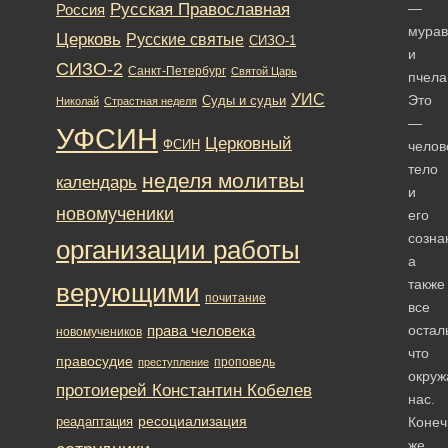
Русская Православная
—
Россия
мурав
Церковь
Русские святые
СИЗО-1
и
СИЗО-2
Санкт-Петербург
Святой Царь
пчел
УИС
Это
Суды и судьи
Николай
Страстная неделя
—
УФСИН
Церковный
ФСИН
челов
тело
неделя молитвы
календарь
и
новомученики
его
созна
организации работы
а
также
верующими
почитание
все
права человека
остал
новомучеников
что
правосудие
проповедь
преступление
окруж
протоиерей Константин Кобелев
нас.
ресоциализация
реадаптация
Конеч
же,