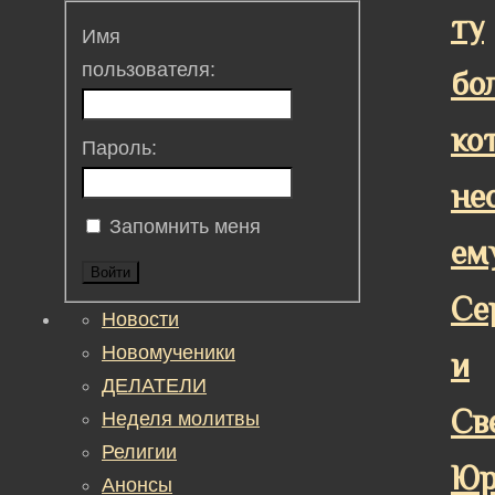
ту
Имя
пользователя:
бо
ко
Пароль:
не
Запомнить меня
ем
Войти
Се
Новости
Новомученики
и
ДЕЛАТЕЛИ
Св
Неделя молитвы
Религии
Юр
Анонсы