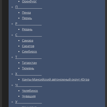
Оренбург
П_________________
Пенза
Пермь
Р_________________
Рязань
С_________________
Самара
Саратов
Симбирск
Т_________________
Татарстан
Тюмень
Х_________________
Ханты-Мансийский автономный округ-Югра
Ч_________________
Челябинск
Чувашия
У_________________