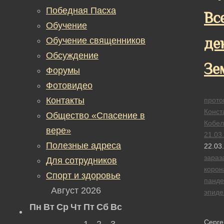
Победная Пасха
Вс
Обучение
де
Обучение священников
Обсуждение
Зе
Форумы
Фотовидео
Контакты
прото
Конст
Общество «Спасение в
Кобел
вере»
21.03
Полезные адреса
22.03
зараз
Для сотрудников
корон
Спорт и здоровье
панд
Август 2026
эпид
Пн
Вт
Ср
Чт
Пт
Сб
Вс
Серге
1
2
3