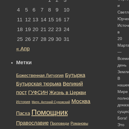
и
4
5
6
7
8
9
10
Светл
Юрче
11
12
13
14
15
16
17
Источ
18
19
20
21
22
23
24
в
25
26
27
28
29
30
31
20
Март
« Апр
—
Всем
Метки
день
Земли
Бутырка
Божественная Литургия
В
Бутырская тюрьма
Великий
наше
Мире
пост
ГУФСИН
Жизнь в Церкви
полно
Москва
История
Митр. Антоний Сурожский
доказ
Помощник
сущес
Пасха
Бога!
Православие
Романовы
Проповеди
Это