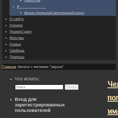
Удмуртия
Я_________________
Ямало-Ненецкий автономный округ
О сайте
Узники
ПравоСудие
Жертвы
Семьи
Свобода
Помощь
Главная
Записи с метками "зараза"
Что искать:
Че
Поиск
по
Вход для
зарегистрированных
им
пользователей