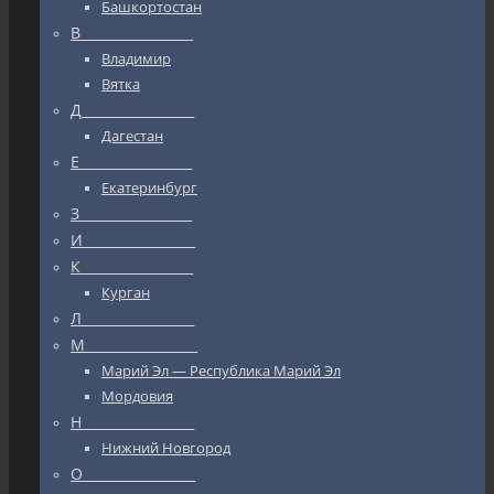
Башкортостан
В_________________
Владимир
Вятка
Д_________________
Дагестан
Е_________________
Екатеринбург
З_________________
И_________________
К_________________
Курган
Л_________________
М_________________
Марий Эл — Республика Марий Эл
Мордовия
Н_________________
Нижний Новгород
О_________________