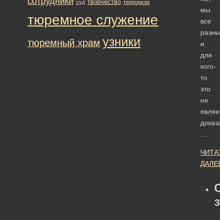
сотрудники
творчество
суд
терроризм
мы
тюремное служение
все
разны
узники
тюремный храм
и
для
кого-
то
это
не
являе
доказ
…
ЧИТА
ДАЛЕ