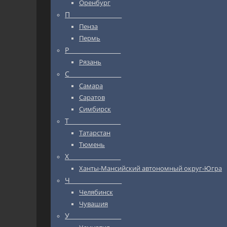
Оренбург
П_________________
Пенза
Пермь
Р_________________
Рязань
С_________________
Самара
Саратов
Симбирск
Т_________________
Татарстан
Тюмень
Х_________________
Ханты-Мансийский автономный округ-Югра
Ч_________________
Челябинск
Чувашия
У_________________