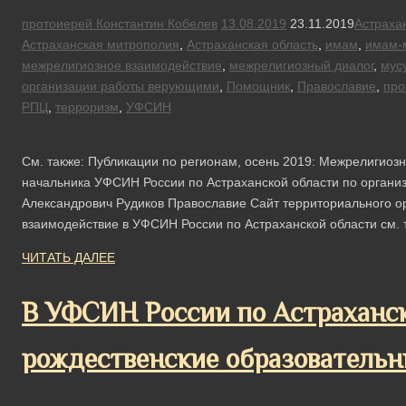
протоиерей Константин Кобелев
13.08.2019
23.11.2019
Астраха
Астраханская митрополия
,
Астраханская область
,
имам
,
имам-м
межрелигиозное взаимодействие
,
межрелигиозный диалог
,
мус
организации работы верующими
,
Помощник
,
Православие
,
про
РПЦ
,
терроризм
,
УФСИН
См. также: Публикации по регионам, осень 2019: Межрелигио
начальника УФСИН России по Астраханской области по орган
Александрович Рудиков Православие Сайт территориального орг
взаимодействие в УФСИН России по Астраханской области см.
ЧИТАТЬ ДАЛЕЕ
В УФСИН России по Астраханс
рождественские образовательн