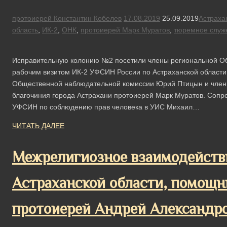
протоиерей Константин Кобелев
17.08.2019
25.09.2019
Астраха
область
,
ИК-2
,
ОНК
,
протоиерей Марк Муратов
,
тюремное служ
Исправительную колонию №2 посетили члены региональной О
рабочим визитом ИК-2 УФСИН России по Астраханской области
Общественной наблюдательной комиссии Юрий Птицын и член 
благочиния города Астрахани протоиерей Марк Муратов. Соп
УФСИН по соблюдению прав человека в УИС Михаил…
ЧИТАТЬ ДАЛЕЕ
Межрелигиозное взаимодейств
Астраханской области, помощн
протоиерей Андрей Александр