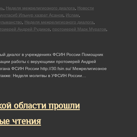
нь
,
Неделя межрелигиозного диалога
,
Новости
ухтасиб Ильнур хазрат Асанов
,
Ислам
,
ульманство
,
Неделя межрелигиозного диалога
,
тоиерей Андрей Рудиков
,
протоиерей Марк Муратов
,
зный диалог в учреждениях ФСИН России Помощник
изации работы с верующими протоиерей Андрей
ана ФСИН России http://30.fsin.su/ Межрелигиозное
 также: Неделя молитвы в УФСИН России…
кой области прошли
ые чтения