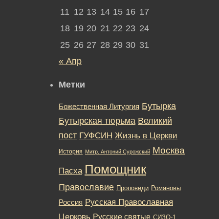
11
12
13
14
15
16
17
18
19
20
21
22
23
24
25
26
27
28
29
30
31
« Апр
Метки
Бутырка
Божественная Литургия
Бутырская тюрьма
Великий
пост
ГУФСИН
Жизнь в Церкви
Москва
История
Митр. Антоний Сурожский
Помощник
Пасха
Православие
Романовы
Проповеди
Русская Православная
Россия
Церковь
Русские святые
СИЗО-1