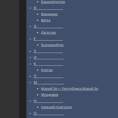
Башкортостан
В_________________
Владимир
Вятка
Д_________________
Дагестан
Е_________________
Екатеринбург
З_________________
И_________________
К_________________
Курган
Л_________________
М_________________
Марий Эл — Республика Марий Эл
Мордовия
Н_________________
Нижний Новгород
О_________________