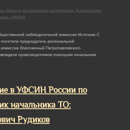
нь
,
Новости
Астраханская митрополия
,
Астраханская
ение
,
УФСИН
бщественной наблюдательной комиссии Источник С
 посетили председатель региональной
комиссии благочинный Петропавловского
ровождали правозащитников помощник начальника
ие в УФСИН России по
ик начальника ТО:
ович Рудиков