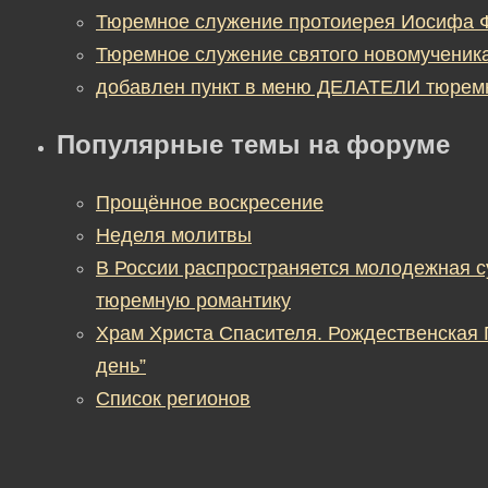
Тюремное служение протоиерея Иосифа 
Тюремное служение святого новомученик
добавлен пункт в меню ДЕЛАТЕЛИ тюрем
Популярные темы на форуме
Прощённое воскресение
Неделя молитвы
В России распространяется молодежная 
тюремную романтику
Храм Христа Спасителя. Рождественская
день”
Список регионов