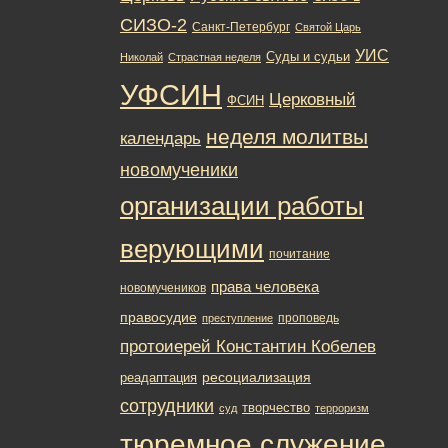
СИЗО-2
Санкт-Петербург
Святой Царь
УИС
Суды и судьи
Николай
Страстная неделя
УФСИН
Церковный
ФСИН
неделя молитвы
календарь
новомученики
организации работы
верующими
почитание
права человека
новомучеников
правосудие
проповедь
преступление
протоиерей Константин Кобелев
ресоциализация
реадаптация
сотрудники
творчество
суд
терроризм
тюремное служение