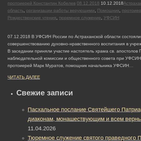
протоиерей Константин Кобелев
08.12.2018
10.12.2018
Астраха
область
,
организации работы верующими
,
Помощник
,
протоиер
Рождественские чтения
,
тюремное служение
,
УФСИН
07.12.2018 В УФСИН России по Астраханской области состояли
совершенствованию духовно-нравственного воспитания в учре
В заседании приняли участие настоятель храма св. апостолов 
наблюдательной комиссии и общественного совета при УФСИН
протоиерей Марк Муратов, помощник начальника УФСИН…
ЧИТАТЬ ДАЛЕЕ
Свежие записи
Пасхальное послание Святейшего Патриа
диаконам, монашествующим и всем верны
11.04.2026
Тюремное служение святого праведного П