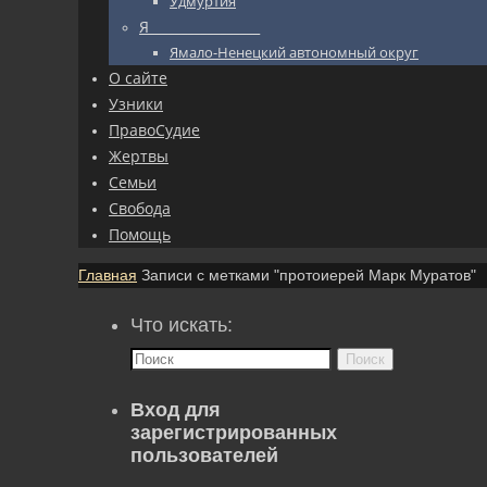
Удмуртия
Я_________________
Ямало-Ненецкий автономный округ
О сайте
Узники
ПравоСудие
Жертвы
Семьи
Свобода
Помощь
Главная
Записи с метками "протоиерей Марк Муратов"
Что искать:
Поиск
Вход для
зарегистрированных
пользователей