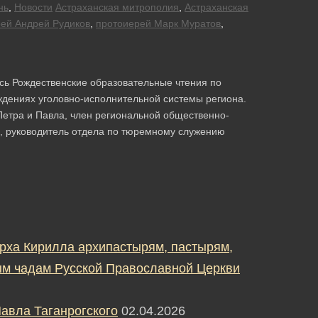
нь
,
Новости
Астраханская митрополия
,
Астраханская
ей Андрей Рудиков
,
протоиерей Марк Муратов
,
сь Рождественские образовательные чтения по
ждениях уголовно-исполнительной системы региона.
Петра и Павла, член региональной общественно-
, руководитель отдела по тюремному служению
рха Кирилла архипастырям, пастырям,
м чадам Русской Православной Церкви
авла Таганрогского
02.04.2026