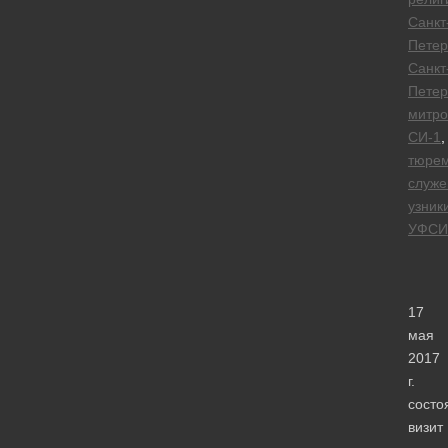
Санкт
Петер
Санкт
Петер
митро
СИ-1
,
тюре
служе
узник
УФСИ
17
мая
2017
г.
состо
визит