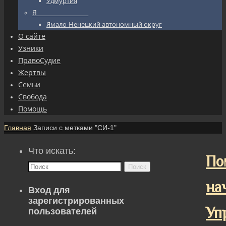
Удмуртия
Я_________________
Ямало-Ненецкий автономный округ
О сайте
Узники
ПравоСудие
Жертвы
Семьи
Свобода
Помощь
Главная
Записи с метками "СИ-1"
Что искать:
По
Поиск
на
Вход для
зарегистрированных
Уп
пользователей