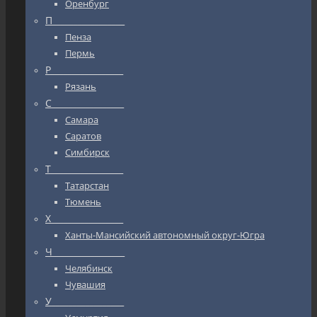
Оренбург
П_________________
Пенза
Пермь
Р_________________
Рязань
С_________________
Самара
Саратов
Симбирск
Т_________________
Татарстан
Тюмень
Х_________________
Ханты-Мансийский автономный округ-Югра
Ч_________________
Челябинск
Чувашия
У_________________