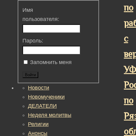
по
Имя
пользователя:
ра
с
Пароль:
ве
Запомнить меня
У
Войти
Ро
Новости
Новомученики
по
ДЕЛАТЕЛИ
Ря
Неделя молитвы
Религии
об
Анонсы