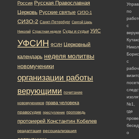
Русская Православная
Россия
Управ
по
Церковь
Русские святые
СИЗО-1
работ
СИЗО-2
Санкт-Петербург
Святой Царь
с
УИС
Суды и судьи
Николай
Страстная неделя
веру
Кутак
УФСИН
Церковный
ФСИН
Никол
Борис
неделя молитвы
календарь
с
новомученики
рабо
визит
организации работы
посет
верующими
следс
почитание
изоля
права человека
новомучеников
№1,
где
правосудие
проповедь
преступление
прове
протоиерей Константин Кобелев
бесед
ресоциализация
реадаптация
о