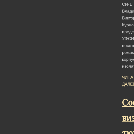
СИ-1
Влад
Викто
Курцо
предс
УФСИ
посет
режи
корпу
изол
ЧИТА
ДАЛЕ
Со
ви
тю