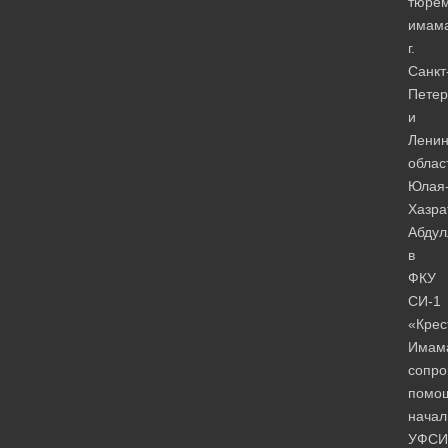
тюрем
имам
г.
Санкт
Петер
и
Ленин
облас
Юлая
Хазра
Абдул
в
ФКУ
СИ-1
«Крес
Имам
сопро
помо
начал
УФСИ