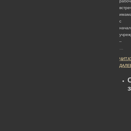
рабоч
встре
имам
с
начал
учреж
–
…
ЧИТА
ДАЛЕ