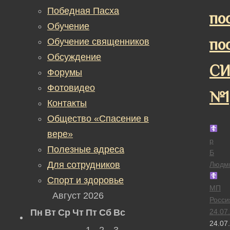
Победная Пасха
по
Обучение
по
Обучение священников
Обсуждение
СИ
Форумы
Фотовидео
№1
Контакты
Общество «Спасение в
вере»
р
Полезные адреса
Б
Для сотрудников
Людм
Спорт и здоровье
МП
Август 2026
Росси
Пн
Вт
Ср
Чт
Пт
Сб
Вс
24.07
24.07
1
2
3