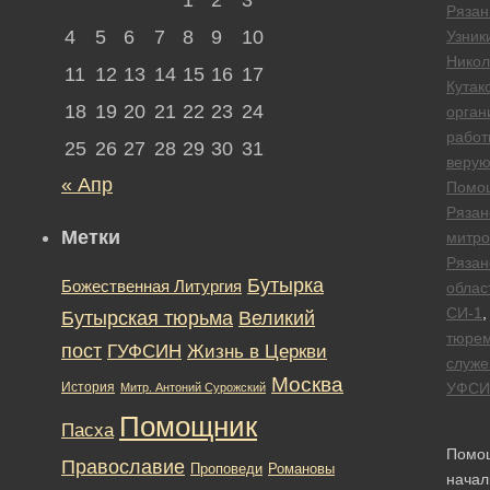
Рязан
4
5
6
7
8
9
10
Узник
Никол
11
12
13
14
15
16
17
Кутак
18
19
20
21
22
23
24
орган
работ
25
26
27
28
29
30
31
веру
« Апр
Помо
Рязан
Метки
митро
Рязан
Бутырка
Божественная Литургия
облас
СИ-1
,
Бутырская тюрьма
Великий
тюре
пост
ГУФСИН
Жизнь в Церкви
служе
Москва
История
УФСИ
Митр. Антоний Сурожский
Помощник
Пасха
Помо
Православие
Романовы
Проповеди
начал