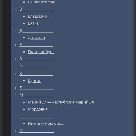
Башкортостан
В_________________
Владимир
Вятка
Д_________________
Дагестан
Е_________________
Екатеринбург
З_________________
И_________________
К_________________
Курган
Л_________________
М_________________
Марий Эл — Республика Марий Эл
Мордовия
Н_________________
Нижний Новгород
О_________________