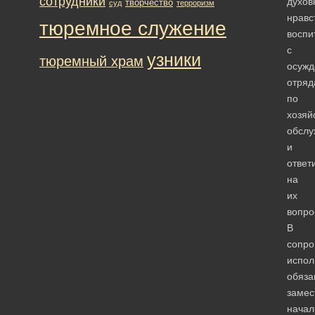
сотрудники
духов
творчество
суд
терроризм
нравс
тюремное служение
воспи
с
узники
тюремный храм
осуж
отряд
по
хозяй
обсл
и
ответ
на
их
вопро
В
сопро
испо
обяза
замес
начал