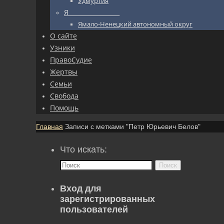
Удмуртия
Я_________________
Ямало-Ненецкий автономный округ
О сайте
Узники
ПравоСудие
Жертвы
Семьи
Свобода
Помощь
Главная
Записи с метками "Петр Юрьевич Белов"
Что искать:
Поиск
Вход для
зарегистрированных
пользователей