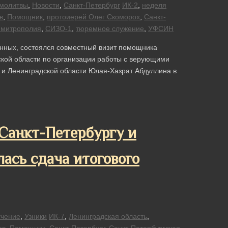
молитвы
,
Новости
,
Санкт-Петербург
ИК-2
,
неделя
в
,
Помощник
,
протоиерей Олег Скоморох
,
Санкт-
 митрополия
,
СИЗО-1
,
тюремное служение
,
УФСИН
енных, состоялся совместный визит помощника
ской области по организации работы с верующими
а и Ленинградской области Юлая-Хазрат Абдуллина в
Санкт-Петербургу и
ась сдача итогового
чение
,
Узники
ИК-7
,
Ленинградская область
,