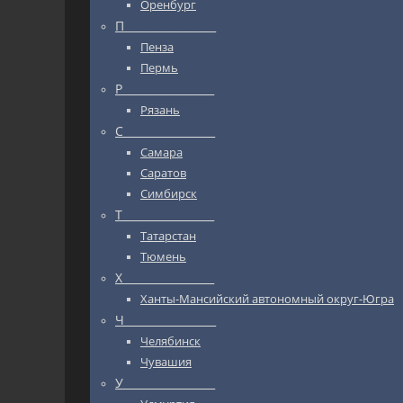
Оренбург
П_________________
Пенза
Пермь
Р_________________
Рязань
С_________________
Самара
Саратов
Симбирск
Т_________________
Татарстан
Тюмень
Х_________________
Ханты-Мансийский автономный округ-Югра
Ч_________________
Челябинск
Чувашия
У_________________