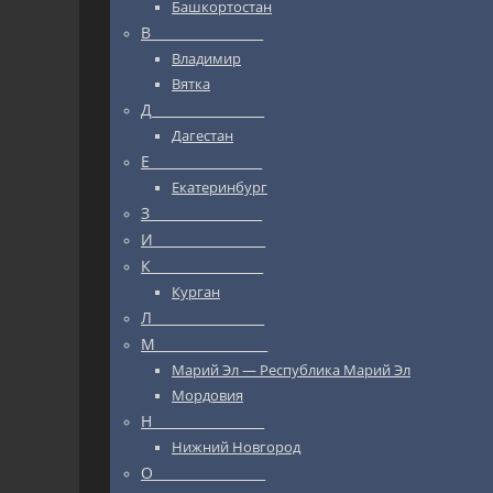
Башкортостан
В_________________
Владимир
Вятка
Д_________________
Дагестан
Е_________________
Екатеринбург
З_________________
И_________________
К_________________
Курган
Л_________________
М_________________
Марий Эл — Республика Марий Эл
Мордовия
Н_________________
Нижний Новгород
О_________________