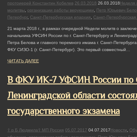
протоиерей Константин Кобелев
26.03.2018
26.03.2018
Неделя 
молитвы
,
организации работы верующими
,
Петр Юрьевич Бело
Петербург
,
Санкт-Петербургская епархия
,
Санкт-Петербургская
21 марта 2018 г., в рамках очередной Недели молитв о заключ
начальника УФСИН России по г. Санкт-Петербургу и Ленинград
Петра Белова и главного тюремного имама г. Санкт-Петербург
ФКУ СИЗО-1 (г. Санкт-Петербург). Это первый совместный…
ЧИТАТЬ ДАЛЕЕ
В ФКУ ИК-7 УФСИН России по 
Ленинградской области состоял
государственного экзамена
☦ р Б Людмила☦ МП Россия
05.07.2017
04.07.2017
Новости
,
Обу