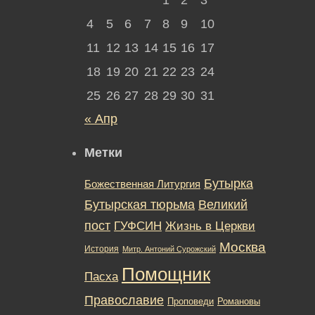
4
5
6
7
8
9
10
11
12
13
14
15
16
17
18
19
20
21
22
23
24
25
26
27
28
29
30
31
« Апр
Метки
Бутырка
Божественная Литургия
Бутырская тюрьма
Великий
пост
ГУФСИН
Жизнь в Церкви
Москва
История
Митр. Антоний Сурожский
Помощник
Пасха
Православие
Романовы
Проповеди