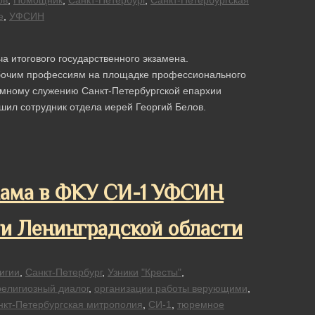
ов
,
Помощник
,
Санкт-Петербург
,
Санкт-Петербургская
е
,
УФСИН
а итогового государственного экзамена.
абочим профессиям на площадке профессионального
мному служению Санкт-Петербургской епархии
ил сотрудник отдела иерей Георгий Белов.
мама в ФКУ СИ-1 УФСИН
 и Ленинградской области
игии
,
Санкт-Петербург
,
Узники
"Кресты"
,
елигиозный диалог
,
организации работы верующими
,
нкт-Петербургская митрополия
,
СИ-1
,
тюремное