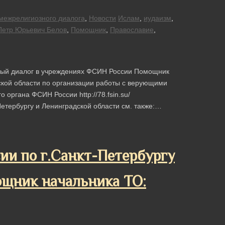
межрелигиозного диалога
,
Новости
Ислам
,
иудаизм
,
Петр Юрьевич Белов
,
Помощник
,
Православие
,
зный диалог в учреждениях ФСИН России Помощник
ской области по организации работы с верующими
органа ФСИН России http://78.fsin.su/
етербургу и Ленинградской области см. также:…
и по г.Санкт-Петербургу
ощник начальника ТО: