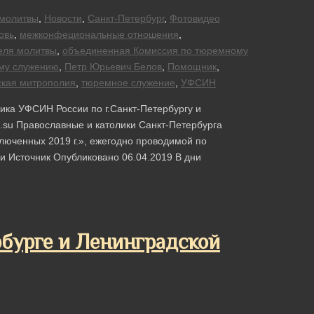
молитвы
,
Новости
,
Санкт-Петербург
,
Фотовидео
овь
,
межконфециональные отношения
,
еля молитвы
,
объединенная Комиссия по тюремному
му служению
,
Петр Юрьевич Белов
,
Помощник
,
ская митрополия
,
тюремное служение
,
УФСИН
ка УФСИН России по г.Санкт-Петербургу и
n.su Православные и католики Санкт-Петербурга
ключенных 2019 г.», ежегодно проводимой по
 Источник Опубликовано 06.04.2019 В дни
бурге и Ленинградской