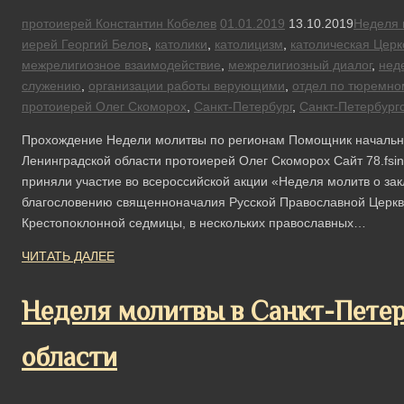
протоиерей Константин Кобелев
01.01.2019
13.10.2019
Неделя 
иерей Георгий Белов
,
католики
,
католицизм
,
католическая Церк
межрелигиозное взаимодействие
,
межрелигиозный диалог
,
нед
служению
,
организации работы верующими
,
отдел по тюремно
протоиерей Олег Скоморох
,
Санкт-Петербург
,
Санкт-Петербург
Прохождение Недели молитвы по регионам Помощник начальни
Ленинградской области протоиерей Олег Скоморох Сайт 78.fsi
приняли участие во всероссийской акции «Неделя молитв о за
благословению священноначалия Русской Православной Церкви
Крестопоклонной седмицы, в нескольких православных…
ЧИТАТЬ ДАЛЕЕ
Неделя молитвы в Санкт-Петер
области