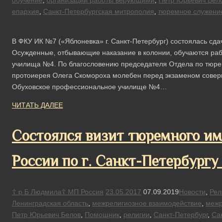
обучение
,
организации работы верующими
,
Петр Юрьевич Бел
епархия
,
Санкт-Петербургская митрополия
,
тюремное служени
В ФКУ ИК №7 («Яблоневка» г. Санкт-Петербург) состоялась сдач
Осужденные, отбывающие наказание в колонии, обучаются р
училища №4. По благословению председателя Отдела по тюре
протоиерея Олега Скомороха молебен перед экзаменом соверш
Обуховское профессиональное училище №4…
ЧИТАТЬ ДАЛЕЕ
Состоялся визит тюремного и
России по г. Санкт-Петербургу
☦ р Б Людмила☦ МП Россия
23.05.2017
07.09.2019
Новости
,
Рел
Ленинградская область
,
межрелигиозное взаимодействие
,
межр
Петр Юрьевич Белов
,
Помощник
,
религии
,
Санкт-Петербург
,
Са