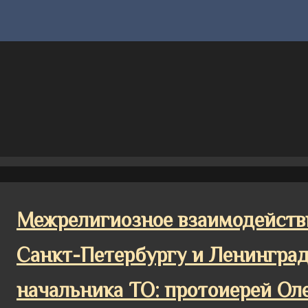
Межрелигиозное взаимодействи
Санкт-Петербургу и Ленинград
начальника ТО: протоиерей Ол