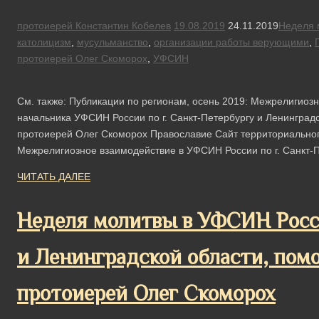
протоиерей Константин Кобелев
19.08.2019
24.11.2019
Неделя 
католицизм
,
мусульманство
,
организации работы верующими
,
протоиерей Олег Скоморох
,
УФСИН
См. также: Публикации по регионам, осень 2019: Межрелигио
начальника УФСИН России по г. Санкт-Петербургу и Ленинград
протоиерей Олег Скоморох Православие Сайт территориального 
Межрелигиозное взаимодействие в УФСИН России по г. Санкт-П
ЧИТАТЬ ДАЛЕЕ
Неделя молитвы в УФСИН Росси
и Ленинградской области, пом
протоиерей Олег Скоморох