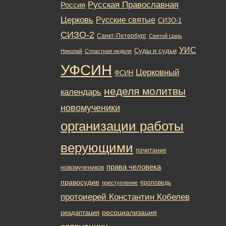
Русская Православная
Россия
Церковь
Русские святые
СИЗО-1
СИЗО-2
Санкт-Петербург
Святой Царь
УИС
Суды и судьи
Николай
Страстная неделя
УФСИН
Церковный
ФСИН
неделя молитвы
календарь
новомученики
организации работы
верующими
почитание
права человека
новомучеников
правосудие
проповедь
преступление
протоиерей Константин Кобелев
ресоциализация
реадаптация