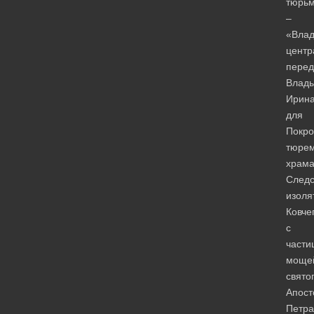
тюрь
–
«Влад
центр
перед
Влад
Ирина
для
Покро
тюрем
храм
Следс
изоля
Ковче
с
части
моще
свято
Апост
Петра