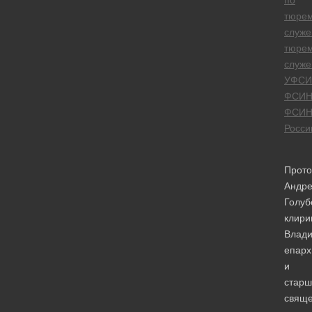
тюре
служ
тюре
служе
УФСИ
ФСИ
ФСИ
Росси
Прото
Андр
Голуб
клири
Влади
епарх
и
старш
свяще