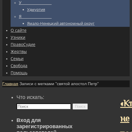
У_________________
Удмуртия
Я_________________
Ямало-Ненецкий автономный округ
О сайте
Узники
ПравоСудие
Жертвы
Семьи
Свобода
Помощь
Главная
Записи с метками "святой апостол Петр"
Что искать:
«К
Поиск
не
Вход для
зарегистрированных