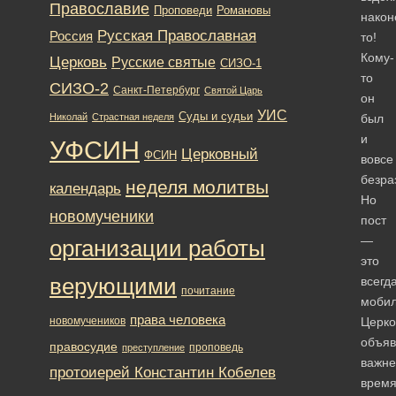
Православие
Романовы
Проповеди
након
Русская Православная
Россия
то!
Кому-
Церковь
Русские святые
СИЗО-1
то
СИЗО-2
Санкт-Петербург
Святой Царь
он
УИС
Суды и судьи
Николай
Страстная неделя
был
и
УФСИН
Церковный
ФСИН
вовсе
безра
неделя молитвы
календарь
Но
новомученики
пост
—
организации работы
это
верующими
всегд
почитание
мобил
права человека
новомучеников
Церко
объяв
правосудие
проповедь
преступление
важн
протоиерей Константин Кобелев
врем