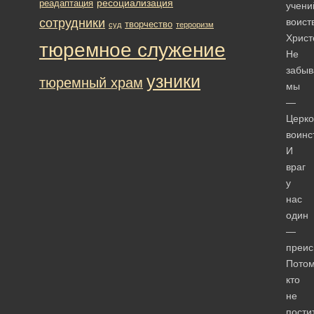
ресоциализация
реадаптация
учени
сотрудники
воист
творчество
суд
терроризм
Христ
тюремное служение
Не
забыв
узники
тюремный храм
мы
—
Церко
воинс
И
враг
у
нас
один
—
преис
Потом
кто
не
пости