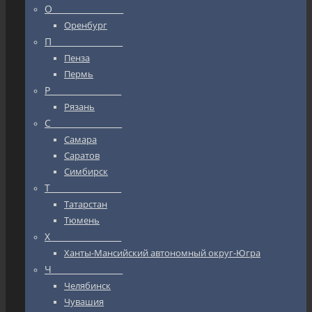
О_________________
Оренбург
П_________________
Пенза
Пермь
Р_________________
Рязань
С_________________
Самара
Саратов
Симбирск
Т_________________
Татарстан
Тюмень
Х_________________
Ханты-Мансийский автономный округ-Югра
Ч_________________
Челябинск
Чувашия