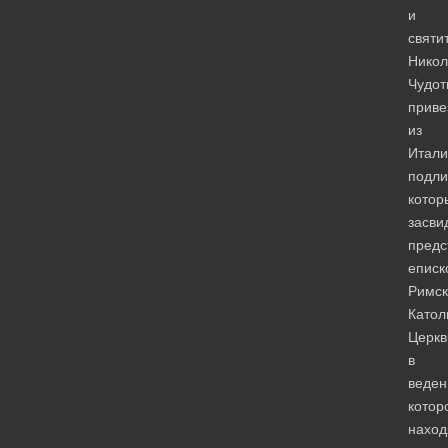
и
святи
Никол
Чудот
приве
из
Итали
подли
котор
засви
предс
еписк
Римск
Катол
Церкв
в
веден
котор
наход