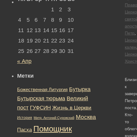
Право
1
2
3
Церко
свято
4
5
6
7
8
9
10
апост
11
12
13
14
15
16
17
Петр
,
18
19
20
21
22
23
24
Церк
кален
25
26
27
28
29
30
31
Церко
« Апр
Христ
Метки
Близи
к
Бутырка
Божественная Литургия
заве
Бутырская тюрьма
Великий
Петро
пост
ГУФСИН
Жизнь в Церкви
поста
Кто-
Москва
История
Митр. Антоний Сурожский
то
Помощник
облег
Пасха
вздох