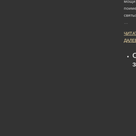
мощи
поим
святы
…
ЧИТА
ДАЛЕ