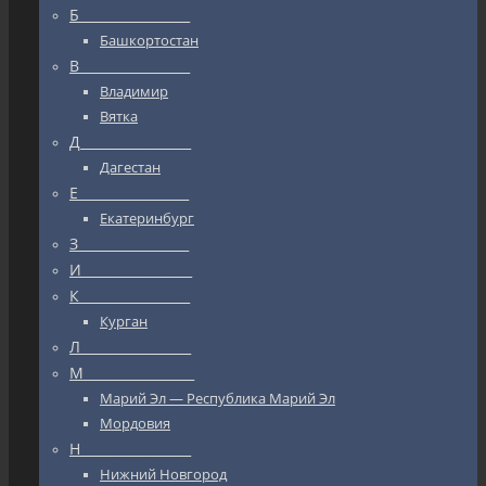
Б_________________
Башкортостан
В_________________
Владимир
Вятка
Д_________________
Дагестан
Е_________________
Екатеринбург
З_________________
И_________________
К_________________
Курган
Л_________________
М_________________
Марий Эл — Республика Марий Эл
Мордовия
Н_________________
Нижний Новгород