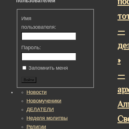
по
пользователей
то
Имя
пользователя:
—
де
Пароль:
»
Запомнить меня
—
Войти
ар
Новости
Новомученики
Ал
ДЕЛАТЕЛИ
Св
Неделя молитвы
Религии