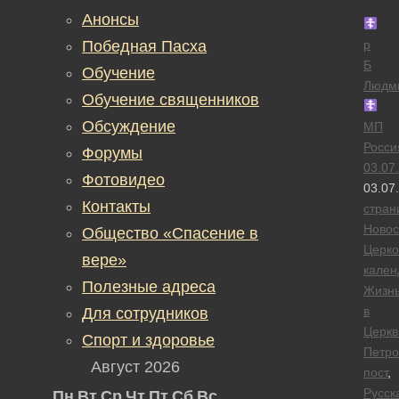
Анонсы
Победная Пасха
р
Б
Обучение
Людм
Обучение священников
Обсуждение
МП
Росси
Форумы
03.07
Фотовидео
03.07
Контакты
стран
Новос
Общество «Спасение в
Церк
вере»
кален
Полезные адреса
Жизн
в
Для сотрудников
Церкв
Спорт и здоровье
Петро
Август 2026
пост
,
Русск
Пн
Вт
Ср
Чт
Пт
Сб
Вс