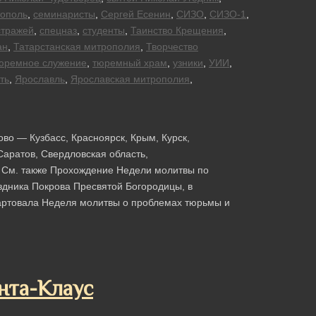
тополь
,
семинаристы
,
Сергей Есенин
,
СИЗО
,
СИЗО-1
,
стражей
,
спецназ
,
студенты
,
Таинство Крещения
,
ан
,
Татарстанская митрополия
,
Творчество
юремное служение
,
тюремный храм
,
узники
,
УИИ
,
ть
,
Ярославль
,
Ярославская митрополия
,
ово — Кузбасс, Красноярск, Крым, Курск,
Саратов, Свердловская область,
ь См. также Прохождение Недели молитвы по
здника Покрова Пресвятой Богородицы, в
артовала Неделя молитвы о проблемах тюрьмы и
нта-Клаус