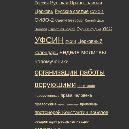
Русская Православная
Россия
Церковь
Русские святые
СИЗО-1
СИЗО-2
Санкт-Петербург
Святой Царь
УИС
Суды и судьи
Николай
Страстная неделя
УФСИН
Церковный
ФСИН
неделя молитвы
календарь
новомученики
организации работы
верующими
почитание
права человека
новомучеников
правосудие
проповедь
преступление
протоиерей Константин Кобелев
ресоциализация
реадаптация