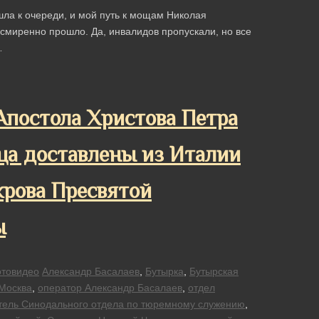
шла к очереди, и мой путь к мощам Николая
 смиренно прошло. Да, инвалидов пропускали, но все
…
Апостола Христова Петра
ца доставлены из Италии
крова Пресвятой
ы
товидео
Александр Басалаев
,
Бутырка
,
Бутырская
Москва
,
оператор Александр Басалаев
,
отдел
тель Синодального отдела по тюремному служению
,