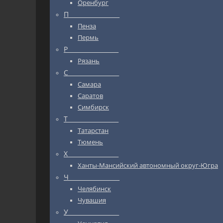
Оренбург
П_________________
Пенза
Пермь
Р_________________
Рязань
С_________________
Самара
Саратов
Симбирск
Т_________________
Татарстан
Тюмень
Х_________________
Ханты-Мансийский автономный округ-Югра
Ч_________________
Челябинск
Чувашия
У_________________