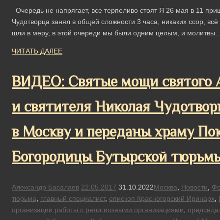
Очередь не напрягает, все терпеливо стоят Я 26 мая в 11 при
Чудотворца занял в общей сложности 3 часа, никаких ссор, всё
шли в меру, в этой очереди мы были одним целым, и молитвы
ЧИТАТЬ ДАЛЕЕ
ВИДЕО: Святые мощи святого 
и святителя Николая Чудотвор
в Москву и переданы храму По
Богородицы Бутырской тюрьм
Александр Басалаев
22.05.2017
31.10.2022
Москва
,
Новости
,
Фо
тюрьма
,
главный специалист
,
епископ Красногорский Иринарх
,
организации работы с религиозными организациями
,
председа