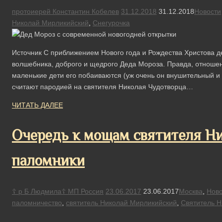
протоиерей Константин Кобелев
31.12.2018
31.12.2018
Новости
Николай Мирликийский
,
Снегурочка
Источник С приближением Нового года и Рождества Христова д
волшебника, доброго и щедрого Деда Мороза. Правда, отношен
маленькие дети его побаиваются (уж очень он внушительный и 
считают пародией на святителя Николая Чудотворца…
ЧИТАТЬ ДАЛЕЕ
Очередь к мощам святителя Ни
паломники
☦ р Б Людмила☦ МП Россия
23.06.2017
23.06.2017
Москва
,
Ново
паломничество
,
святитель Николай Мирликийский
,
Святитель Н