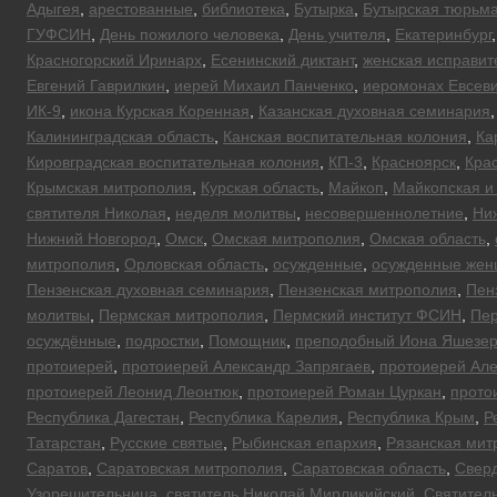
Адыгея
,
арестованные
,
библиотека
,
Бутырка
,
Бутырская тюрьм
ГУФСИН
,
День пожилого человека
,
День учителя
,
Екатеринбург
Красногорский Иринарх
,
Есенинский диктант
,
женская исправит
Евгений Гаврилкин
,
иерей Михаил Панченко
,
иеромонах Евсеви
ИК-9
,
икона Курская Коренная
,
Казанская духовная семинария
Калининградская область
,
Канская воспитательная колония
,
Ка
Кировградская воспитательная колония
,
КП-3
,
Красноярск
,
Кра
Крымская митрополия
,
Курская область
,
Майкоп
,
Майкопская и
святителя Николая
,
неделя молитвы
,
несовершеннолетние
,
Ни
Нижний Новгород
,
Омск
,
Омская митрополия
,
Омская область
,
митрополия
,
Орловская область
,
осужденные
,
осужденные же
Пензенская духовная семинария
,
Пензенская митрополия
,
Пен
молитвы
,
Пермская митрополия
,
Пермский институт ФСИН
,
Пер
осуждённые
,
подростки
,
Помощник
,
преподобный Иона Яшезер
протоиерей
,
протоиерей Александр Запрягаев
,
протоиерей Але
протоиерей Леонид Леонтюк
,
протоиерей Роман Цуркан
,
прото
Республика Дагестан
,
Республика Карелия
,
Республика Крым
,
Р
Татарстан
,
Русские святые
,
Рыбинская епархия
,
Рязанская мит
Саратов
,
Саратовская митрополия
,
Саратовская область
,
Сверд
Узорешительница
,
святитель Николай Мирликийский
,
Святител