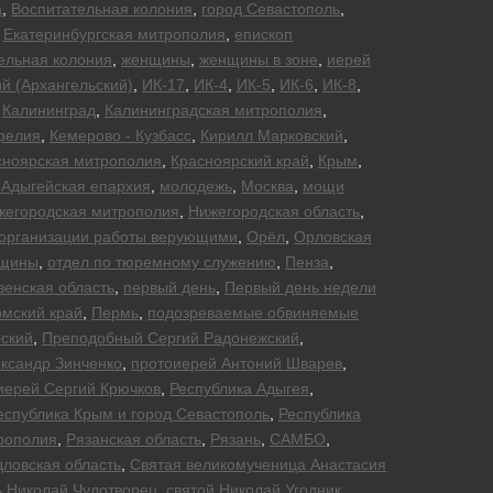
а
,
Воспитательная колония
,
город Севастополь
,
,
Екатеринбургская митрополия
,
епископ
ельная колония
,
женщины
,
женщины в зоне
,
иерей
й (Архангельский)
,
ИК-17
,
ИК-4
,
ИК-5
,
ИК-6
,
ИК-8
,
,
Калининград
,
Калининградская митрополия
,
релия
,
Кемерово - Кузбасс
,
Кирилл Марковский
,
сноярская митрополия
,
Красноярский край
,
Крым
,
 Адыгейская епархия
,
молодежь
,
Москва
,
мощи
жегородская митрополия
,
Нижегородская область
,
организации работы верующими
,
Орёл
,
Орловская
нщины
,
отдел по тюремному служению
,
Пенза
,
зенская область
,
первый день
,
Первый день недели
мский край
,
Пермь
,
подозреваемые обвиняемые
ский
,
Преподобный Сергий Радонежский
,
ксандр Зинченко
,
протоиерей Антоний Шварев
,
иерей Сергий Крючков
,
Республика Адыгея
,
еспублика Крым и город Севастополь
,
Республика
рополия
,
Рязанская область
,
Рязань
,
САМБО
,
ловская область
,
Святая великомученица Анастасия
ь Николай Чудотворец
,
святой Николай Угодник
,