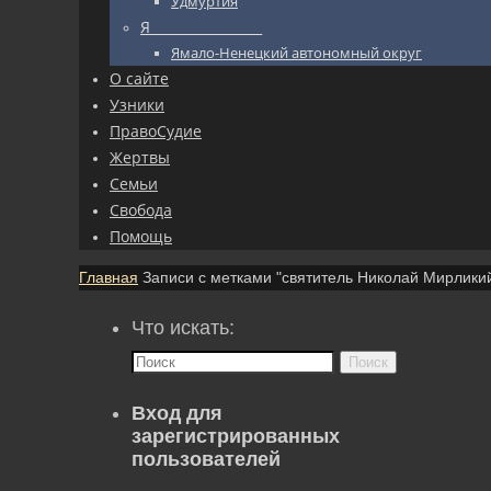
Удмуртия
Я_________________
Ямало-Ненецкий автономный округ
О сайте
Узники
ПравоСудие
Жертвы
Семьи
Свобода
Помощь
Главная
Записи с метками "святитель Николай Мирлики
Что искать:
Поиск
Вход для
зарегистрированных
пользователей