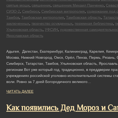
святые мощи
,
священник
,
священник Михаил Панченко
,
Севас
СИЗО-2
,
Симбирск
,
Симбирская митрополия
,
содержание под 
Тамбов
,
Тамбовская митрополия
,
Тамбовская область
,
Татарст
заключенных
,
творчество осужденных
,
тюремная библиотека
,
т
Ульяновская область
,
УФСИН
,
художественная самодеятельнос
Ярославская область
Адыгея, Дагестан, Екатеринбург, Калининград, Карелия, Кемер
Москва, Нижний Новгород, Омск, Орёл, Пенза, Пермь, Рязань, 
Симбирск, Татарстан, Тамбов, Ульяновская область, Ярославл
регионам Вот уже который год, традиционно, в преддверии пра
учреждениях российской уголовно-исполнительной системы ст
воли. Ровно за 7 дней Богородичного великого…
ЧИТАТЬ ДАЛЕЕ
Как появились Дед Мороз и Са