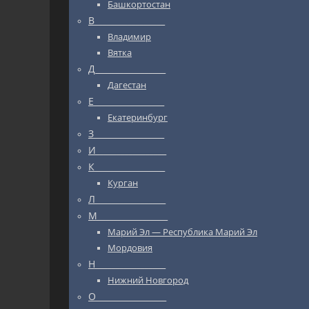
Башкортостан
В_________________
Владимир
Вятка
Д_________________
Дагестан
Е_________________
Екатеринбург
З_________________
И_________________
К_________________
Курган
Л_________________
М_________________
Марий Эл — Республика Марий Эл
Мордовия
Н_________________
Нижний Новгород
О_________________