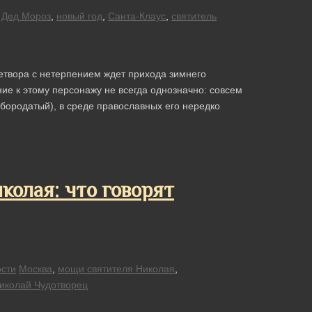
Дед Мороз
,
новый год
,
Санта-Клаус
,
святитель
етвора с нетерпением ждет прихода зимнего
ие к этому персонажу не всегда однозначно: совсем
бородатый), в среде православных его нередко
колая: что говорят
сти
Москва
,
мощи святителя Николая
,
иколай Чудотворец