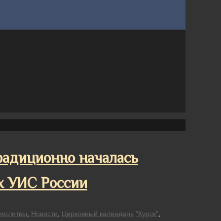
радиционно началась
х УИС России
молитвы
,
Новости
,
Церковный календарь
"Курск"
,