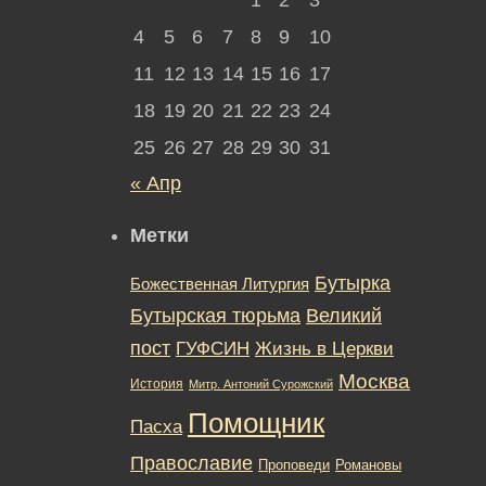
4
5
6
7
8
9
10
11
12
13
14
15
16
17
18
19
20
21
22
23
24
25
26
27
28
29
30
31
« Апр
Метки
Бутырка
Божественная Литургия
Бутырская тюрьма
Великий
пост
ГУФСИН
Жизнь в Церкви
Москва
История
Митр. Антоний Сурожский
Помощник
Пасха
Православие
Романовы
Проповеди