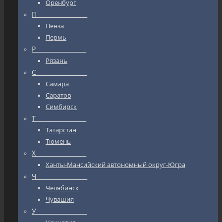
Оренбург
П_________________
Пенза
Пермь
Р_________________
Рязань
С_________________
Самара
Саратов
Симбирск
Т_________________
Татарстан
Тюмень
Х_________________
Ханты-Мансийский автономный округ-Югра
Ч_________________
Челябинск
Чувашия
У_________________