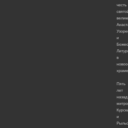
честь
свято
велик
Анаст
Узоре
и
Божес
Литур
в
ново
храме
Пять
лет
назад
митро
Курск
и
Рыльс