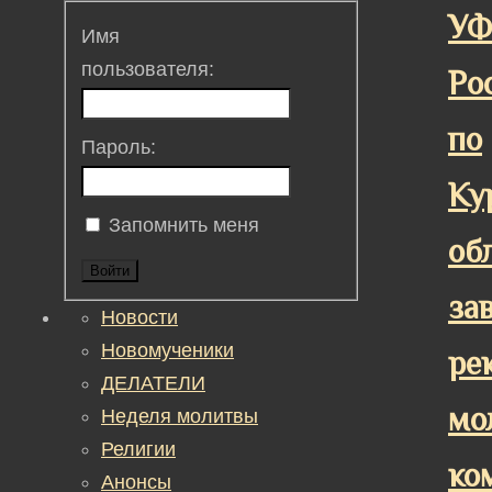
У
Имя
пользователя:
Ро
по
Пароль:
Ку
Запомнить меня
об
Войти
за
Новости
Новомученики
ре
ДЕЛАТЕЛИ
мо
Неделя молитвы
Религии
ко
Анонсы