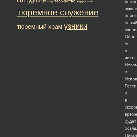
сотрудники
творчество
ремон
суд
терроризм
вскор
тюремное служение
появи
новы
узники
тюремный храм
иконо
Обно
он
в
честь
Новом
и
Испов
Росси
и
в
скоро
врем
будет
освящ
Накан