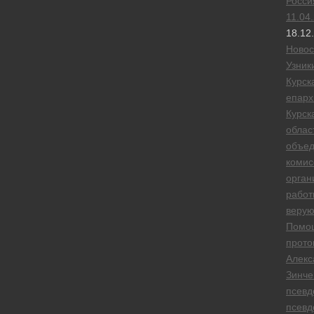
Росси
11.04
18.12
Новос
Узник
Курск
епарх
Курск
облас
объе
комис
орган
работ
веру
Помо
прото
Алекс
Зинче
псевд
псевд