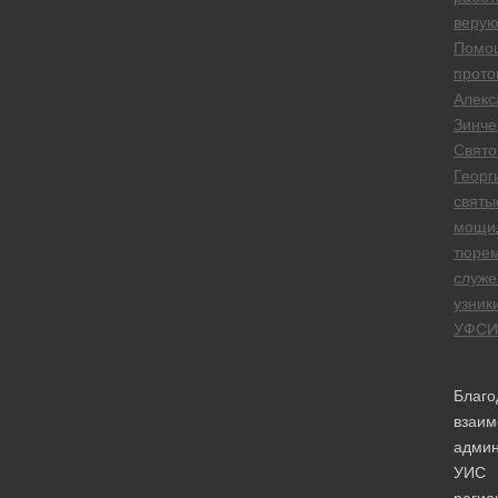
веру
Помо
прото
Алекс
Зинче
Свято
Георг
святы
мощи
тюре
служе
узник
УФСИ
Благо
взаим
админ
УИС