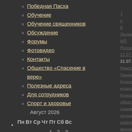
Победная Пасха
☦
Обучение
р
Обучение священников
Б
Обсуждение
Людм
Форумы
МП
Росси
Фотовидео
22.07
Контакты
21.07
Общество «Спасение в
Новос
Узник
вере»
Курск
Полезные адреса
епарх
Для сотрудников
Курск
облас
Спорт и здоровье
новом
Август 2026
орган
Пн
Вт
Ср
Чт
Пт
Сб
Вс
работ
веру
1
2
3