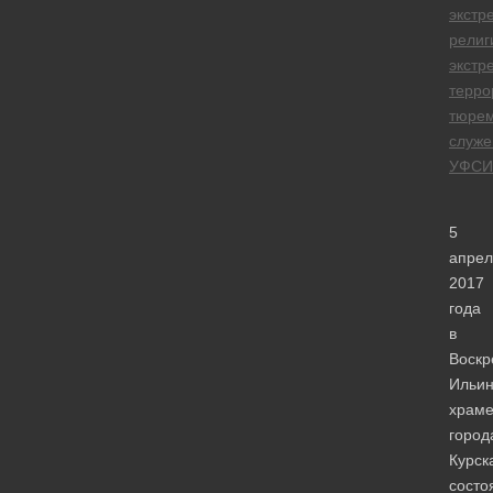
экстр
религ
экстр
терро
тюре
служе
УФСИ
5
апрел
2017
года
в
Воскр
Ильин
храм
город
Курск
состо