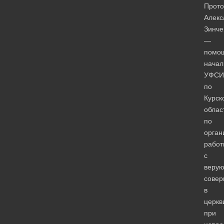
Прото
Алекс
Зинче
—
помо
начал
УФСИ
по
Курск
облас
по
орган
работ
с
веру
сове
в
церкв
при