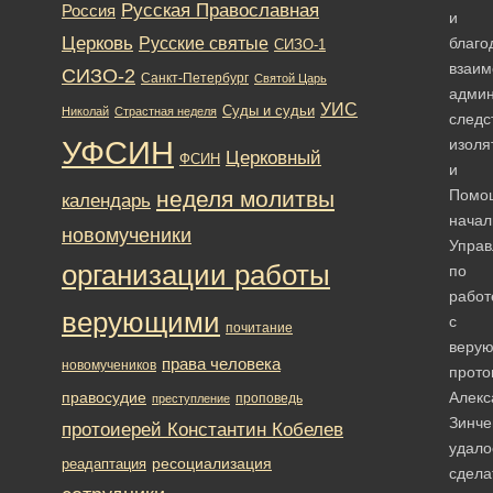
Русская Православная
Россия
и
Церковь
Русские святые
благо
СИЗО-1
взаим
СИЗО-2
Санкт-Петербург
Святой Царь
админ
УИС
Суды и судьи
Николай
Страстная неделя
следс
УФСИН
изоля
Церковный
ФСИН
и
неделя молитвы
Помо
календарь
начал
новомученики
Управ
организации работы
по
работ
верующими
с
почитание
веру
права человека
новомучеников
прото
правосудие
Алекс
проповедь
преступление
Зинче
протоиерей Константин Кобелев
удало
ресоциализация
реадаптация
сдела