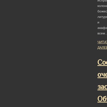
испра
колон
божес
литур
и
акафи
всем
ЧИТА
ДАЛЕ
Со
оч
за
Об