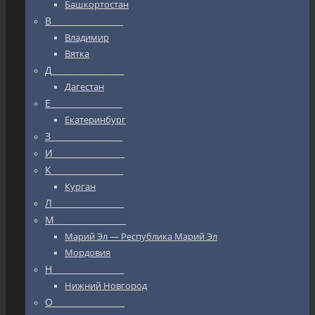
Башкортостан
В_________________
Владимир
Вятка
Д_________________
Дагестан
Е_________________
Екатеринбург
З_________________
И_________________
К_________________
Курган
Л_________________
М_________________
Марий Эл — Республика Марий Эл
Мордовия
Н_________________
Нижний Новгород
О_________________