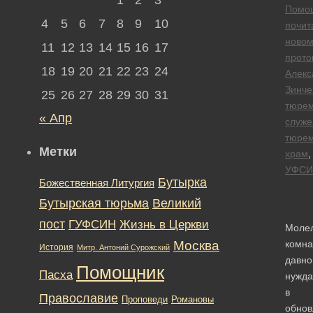
Помо
4
5
6
7
8
9
10
почит
новом
11
12
13
14
15
16
17
прото
18
19
20
21
22
23
24
Алекс
Зинче
25
26
27
28
29
30
31
тюре
« Апр
служе
тюре
Метки
храм
,
УФСИ
Бутырка
Божественная Литургия
Бутырская тюрьма
Великий
пост
ГУФСИН
Жизнь в Церкви
Моле
Москва
комна
История
Митр. Антоний Сурожский
давно
Помощник
Пасха
нужда
в
Православие
Романовы
Проповеди
обнов