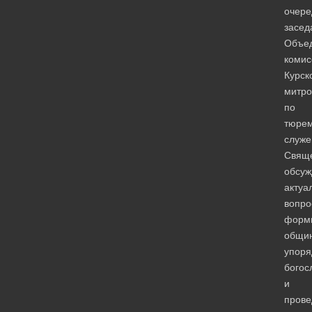
очере
засед
Объе
комис
Курск
митро
по
тюре
служе
Свящ
обсуж
актуа
вопро
форм
общин
упоря
богос
и
прове