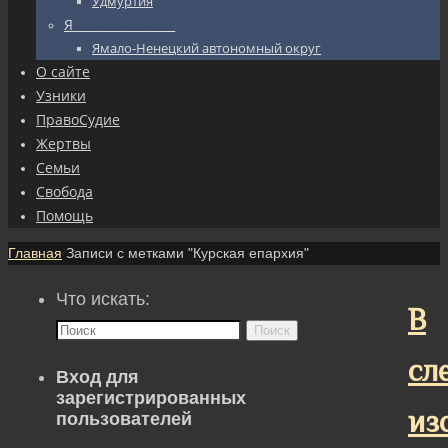
Удмуртия
Я_________________
Ямало-Ненецкий автономный округ
О сайте
Узники
ПравоСудие
Жертвы
Семьи
Свобода
Помощь
Главная
Записи с метками "Курская епархия"
Что искать:
В
Поиск
сл
Вход для
зарегистрированных
из
пользователей