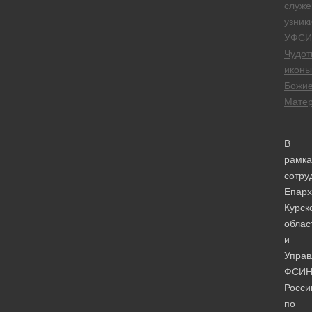
служе
узник
УФСИ
Чудот
иконы
Божи
Мате
В
рамка
сотру
Епарх
Курск
облас
и
Управ
ФСИ
Росси
по