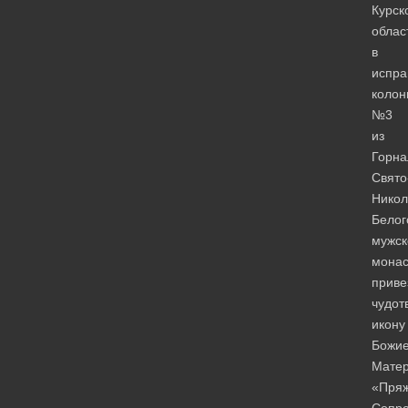
Курск
облас
в
испра
коло
№3
из
Горна
Свято
Никол
Белог
мужск
мона
приве
чудот
икону
Божи
Мате
«Пряж
Сопр