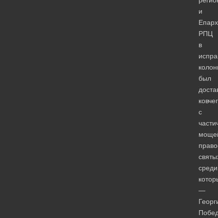
регио
и
Епарх
РПЦ
в
испра
коло
был
доста
ковчег
с
части
моще
право
святы
среди
котор
—
Георг
Побед