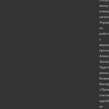
икону
помо
начал
Управ
по
работ
с
веру
прото
Алекс
Зинче
Чудот
икона
Божи
Мате
«Пряж
счита
одной
из