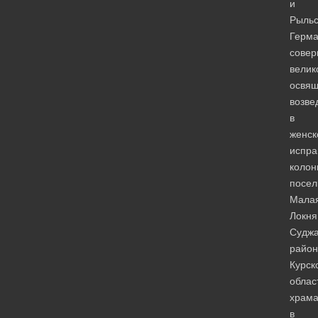
и
Рыльс
Герм
сове
велик
освя
возве
в
женск
испра
колон
посел
Мала
Локня
Суджа
район
Курск
облас
храм
в