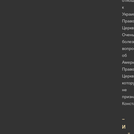
отно
к
Украи
Право
Церкв
Очен
болез
вопро
об
Амери
Право
Церкв
котор
не
призн
Конст
–
И