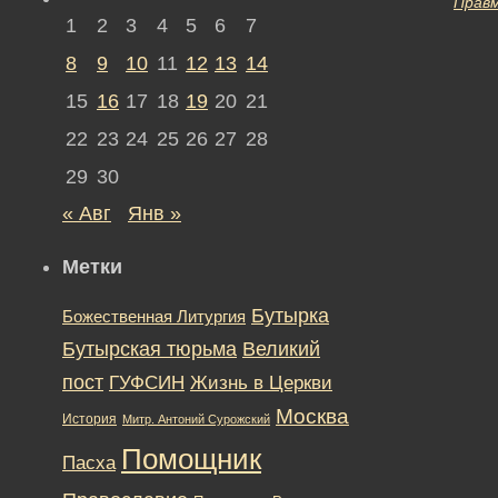
Прав
1
2
3
4
5
6
7
8
9
10
11
12
13
14
15
16
17
18
19
20
21
22
23
24
25
26
27
28
29
30
« Авг
Янв »
Метки
Бутырка
Божественная Литургия
Бутырская тюрьма
Великий
пост
ГУФСИН
Жизнь в Церкви
Москва
История
Митр. Антоний Сурожский
Помощник
Пасха