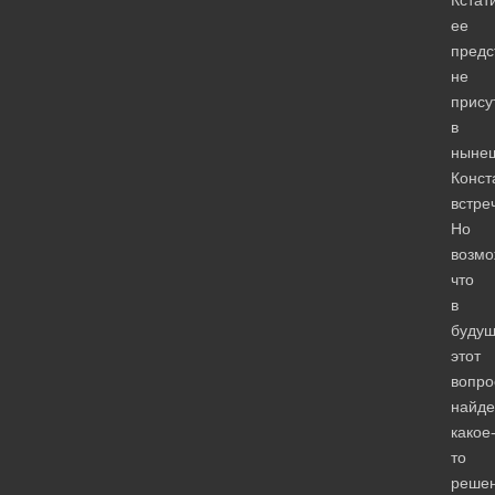
ее
предс
не
прису
в
ныне
Конст
встре
Но
возмо
что
в
буду
этот
вопро
найде
какое
то
решен