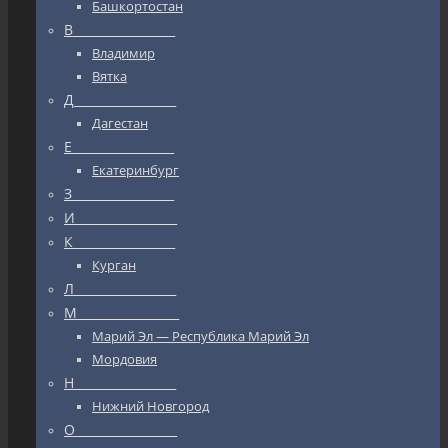
Башкортостан
В_________________
Владимир
Вятка
Д_________________
Дагестан
Е_________________
Екатеринбург
З_________________
И_________________
К_________________
Курган
Л_________________
М_________________
Марий Эл — Республика Марий Эл
Мордовия
Н_________________
Нижний Новгород
О_________________