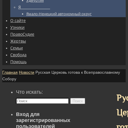
Удмуртия
Я_________________
Ямало-Ненецкий автономный округ
О сайте
Узники
ПравоСудие
Жертвы
Семьи
Свобода
Помощь
Главная
Новости
Русская Церковь готова к Всеправославному
Собору
Что искать:
Ру
Поиск
Це
Вход для
зарегистрированных
го
пользователей