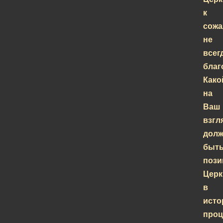
к
сожа
не
всег
благ
Како
на
Ваш
взгл
долж
быт
пози
Церк
в
исто
проц