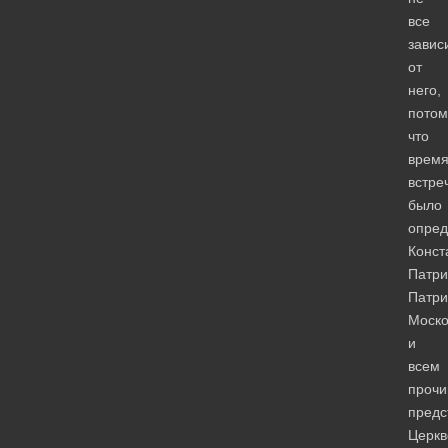
все
завис
от
него,
потом
что
врем
встре
было
опред
Конст
Патри
Патри
Моско
и
всем
проч
предс
Церкв