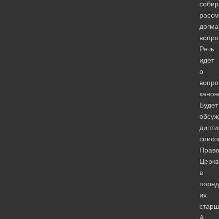
собир
рассм
догма
вопро
Речь
идет
о
вопро
канон
Будет
обсуж
дипти
списо
Право
Церкв
в
поряд
их
старш
А