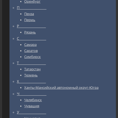
Оренбург
П_________________
Пенза
Пермь
Р_________________
Рязань
С_________________
Самара
Саратов
Симбирск
Т_________________
Татарстан
Тюмень
Х_________________
Ханты-Мансийский автономный округ-Югра
Ч_________________
Челябинск
Чувашия
У_________________