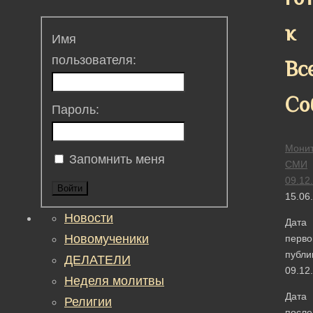
к
Имя
пользователя:
Вс
Со
Пароль:
Монит
Запомнить меня
СМИ
09.12
Войти
15.06
Новости
Дата
Новомученики
перво
публи
ДЕЛАТЕЛИ
09.12
Неделя молитвы
Дата
Религии
после