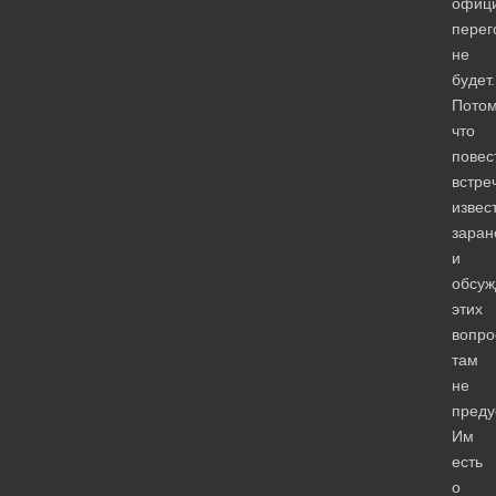
офиц
перег
не
будет.
Пото
что
повес
встре
извес
заран
и
обсуж
этих
вопро
там
не
преду
Им
есть
о