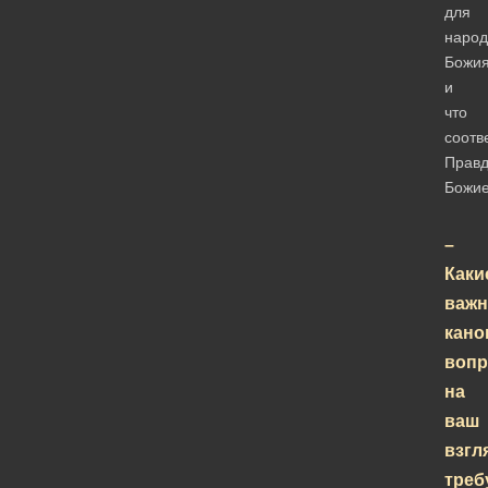
для
народ
Божия
и
что
соотв
Прав
Божи
–
Каки
важ
кано
вопр
на
ваш
взгл
треб