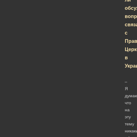
обсу
вопр
связ
с
Прав
Цер
в
Укра
–
Я
думаю
что
на
эту
тему
никак