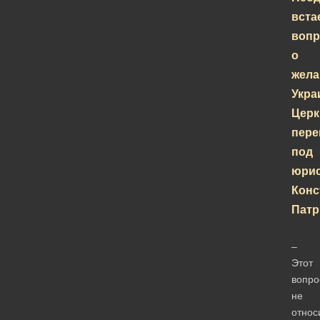
вста
вопр
о
жела
Укра
Церк
пере
под
юри
Конс
Патр
–
Этот
вопро
не
относ