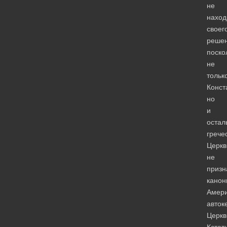
не
наход
своег
решен
поско
не
тольк
Конст
но
и
остал
грече
Церкв
не
призн
канон
Амери
авток
Церкв
Кстат