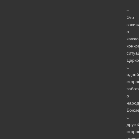
–
Это
завис
от
каждо
конкр
ситуа
Церко
с
одной
сторо
забот
о
народ
Божие
с
друго
сторо
утвер