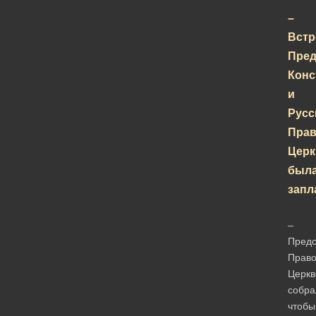
–
Встр
Пред
Конс
и
Русс
Пра
Церк
был
запл
–
Предс
Право
Церкв
собра
чтобы