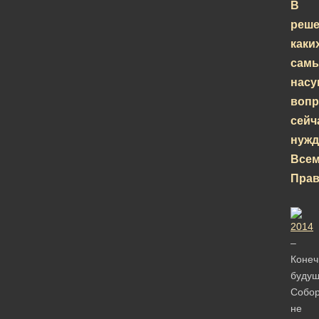
В
реш
каки
сам
нас
вопр
сейч
нужд
Все
Прав
–
Конеч
буду
Собо
не