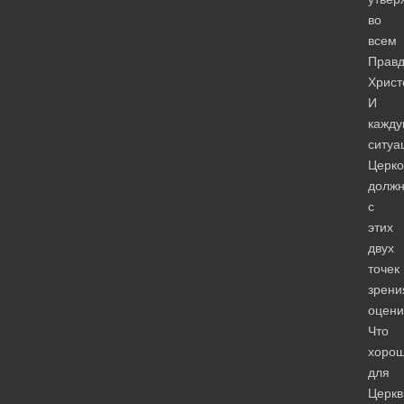
во
всем
Правд
Христ
И
кажд
ситуа
Церко
долж
с
этих
двух
точек
зрени
оцени
Что
хоро
для
Церкв