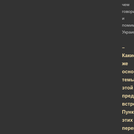
чем
говор
и
поми
Украи
–
Каки
же
осн
тем
этой
пред
встр
Пун
этих
пере