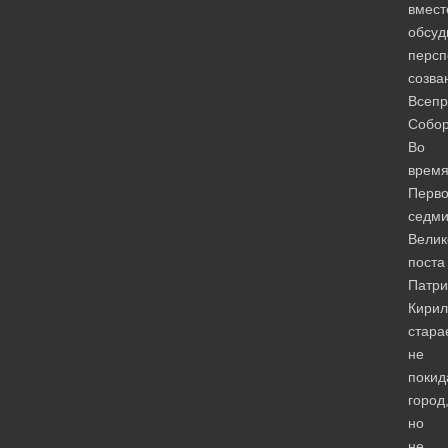
вмест
обсуд
персп
созва
Всепр
Собор
Во
врем
Перв
седм
Велик
поста
Патри
Кирил
стара
не
покид
город
но
не