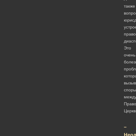
также
вопро
юрисд
устро
право
диасп
Это
очень
болез
пробл
котор
вызыв
спор
межд
Прав
Церкв
–
Неод