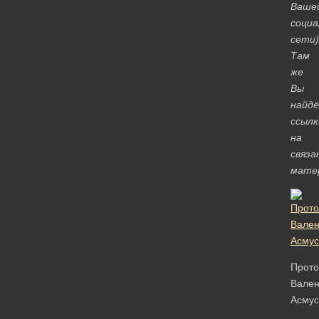
Ваше
социа
сети)
Там
же
Вы
найд
ссылк
на
связа
мате
Прото
Вален
Асмус