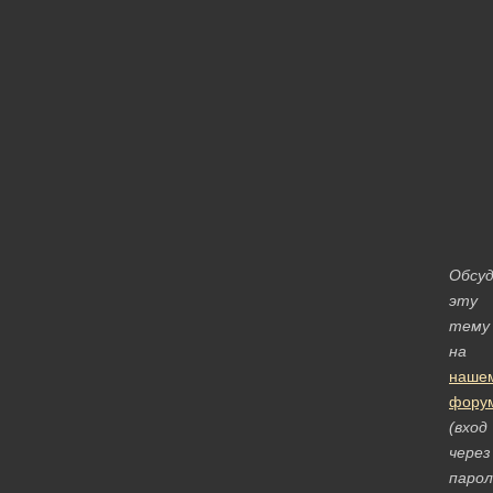
Обсу
эту
тему
на
наше
фору
(вход
через
парол