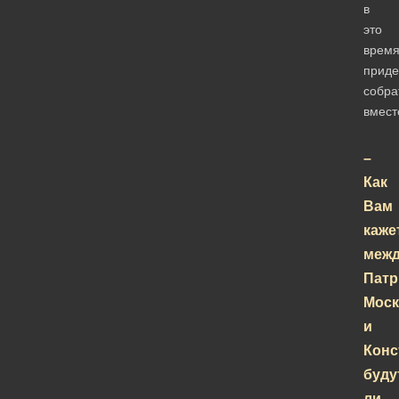
в
это
врем
приде
собра
вмест
–
Как
Вам
каже
меж
Патр
Моск
и
Конс
буду
ли