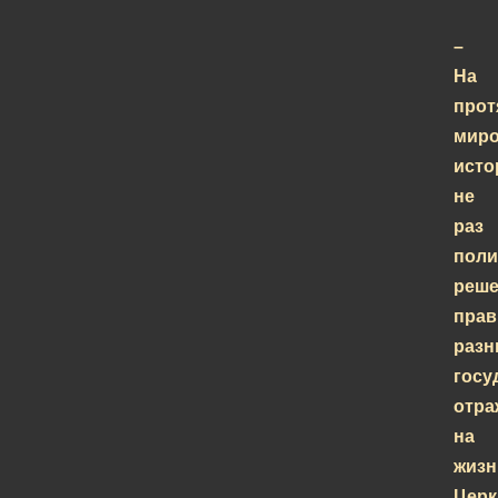
–
На
прот
мир
исто
не
раз
поли
реше
прав
разн
госу
отра
на
жизн
Церк