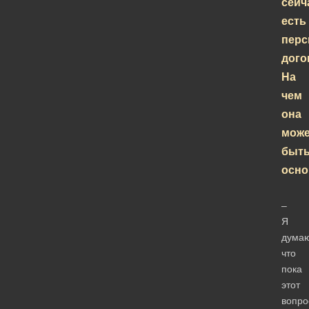
сейч
есть
перс
дого
На
чем
она
може
быт
осно
–
Я
думаю
что
пока
этот
вопро