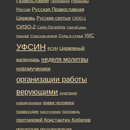
Православие
Романовы
Проповеди
Русская Православная
Россия
Церковь
Русские святые
СИЗО-1
СИЗО-2
Санкт-Петербург
Святой Царь
УИС
Суды и судьи
Николай
Страстная неделя
УФСИН
Церковный
ФСИН
неделя молитвы
календарь
новомученики
организации работы
верующими
почитание
права человека
новомучеников
правосудие
проповедь
преступление
протоиерей Константин Кобелев
ресоциализация
реадаптация