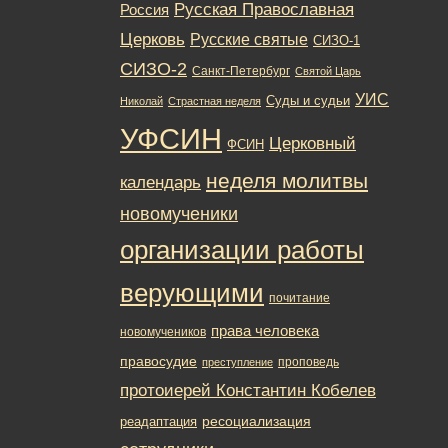
Русская Православная
Россия
Церковь
Русские святые
СИЗО-1
СИЗО-2
Санкт-Петербург
Святой Царь
УИС
Суды и судьи
Николай
Страстная неделя
УФСИН
Церковный
ФСИН
неделя молитвы
календарь
новомученики
организации работы
верующими
почитание
права человека
новомучеников
правосудие
проповедь
преступление
протоиерей Константин Кобелев
ресоциализация
реадаптация