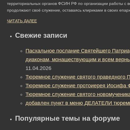
территориальных органов ФСИН РФ по организации работы с 
продолжают своё служение, оставаясь клириками в своих епар
ЧИТАТЬ ДАЛЕЕ
Свежие записи
Пасхальное послание Святейшего Патриа
диаконам, монашествующим и всем верны
11.04.2026
Тюремное служение святого праведного П
Тюремное служение протоиерея Иосифа 
Тюремное служение святого новомученик
добавлен пункт в меню ДЕЛАТЕЛИ тюрем
Популярные темы на форуме