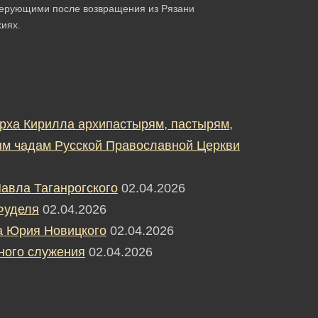
верующими после возвращения из Рязани
хиях.
рха Кирилла архипастырям, пастырям,
м чадам Русской Православной Церкви
авла Таганрогского
02.04.2026
Фуделя
02.04.2026
а Юрия Новицкого
02.04.2026
ного служения
02.04.2026