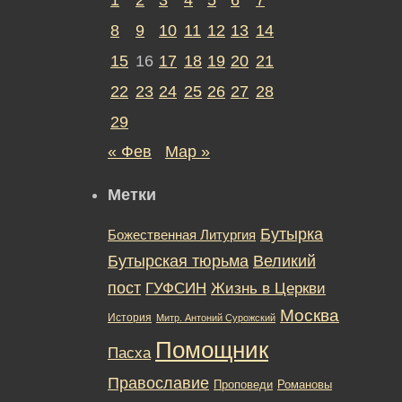
8
9
10
11
12
13
14
15
16
17
18
19
20
21
22
23
24
25
26
27
28
29
« Фев
Мар »
Метки
Бутырка
Божественная Литургия
Бутырская тюрьма
Великий
пост
ГУФСИН
Жизнь в Церкви
Москва
История
Митр. Антоний Сурожский
Помощник
Пасха
Православие
Романовы
Проповеди