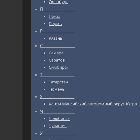
Оренбург
П_________________
Пенза
Пермь
Р_________________
Рязань
С_________________
Самара
Саратов
Симбирск
Т_________________
Татарстан
Тюмень
Х_________________
Ханты-Мансийский автономный округ-Югра
Ч_________________
Челябинск
Чувашия
У_________________