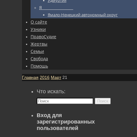
Удмуртия
Я_________________
Ямало-Ненецкий автономный округ
О сайте
Узники
ПравоСудие
Жертвы
Семьи
Свобода
Помощь
Главная
2016
Март
21
Что искать:
Поиск
Вход для
зарегистрированных
пользователей