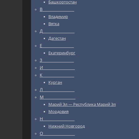
Башкортостан
В_________________
Владимир
Вятка
Д_________________
Дагестан
Е_________________
Екатеринбург
З_________________
И_________________
К_________________
Курган
Л_________________
М_________________
Марий Эл — Республика Марий Эл
Мордовия
Н_________________
Нижний Новгород
О_________________