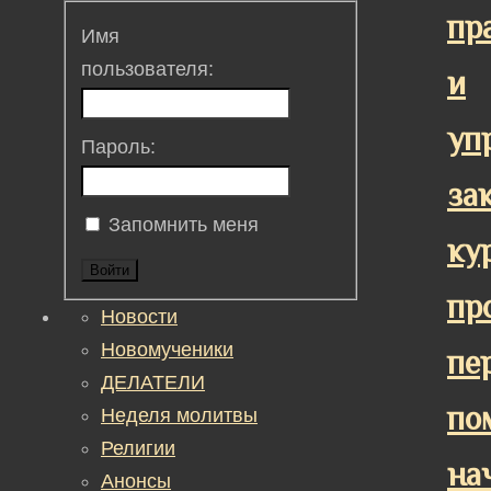
пр
Имя
пользователя:
и
уп
Пароль:
за
Запомнить меня
ку
Войти
пр
Новости
Новомученики
пе
ДЕЛАТЕЛИ
по
Неделя молитвы
Религии
на
Анонсы