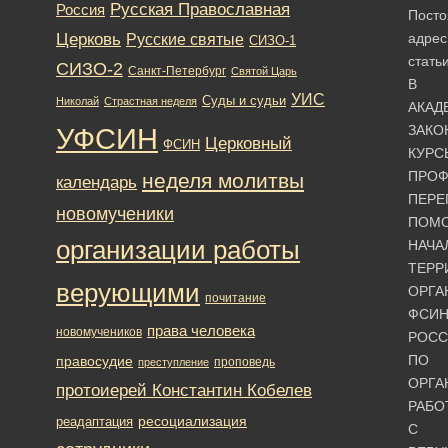
Русская Православная
Россия
Пост
Церковь
адрес
Русские святые
СИЗО-1
стать
СИЗО-2
Санкт-Петербург
Святой Царь
В
УИС
Суды и судьи
Николай
Страстная неделя
АКАД
УФСИН
ЗАКО
Церковный
ФСИН
КУРС
ПРОФ
неделя молитвы
календарь
ПЕРЕ
новомученики
ПОМ
организации работы
НАЧА
ТЕРР
верующими
ОРГА
почитание
ФСИ
права человека
новомучеников
РОСС
ПО
правосудие
проповедь
преступление
ОРГА
протоиерей Константин Кобелев
РАБО
ресоциализация
реадаптация
С