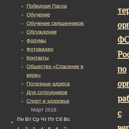
Победная Пасха
те
Обучение
ор
Обучение священников
Обсуждение
Ф
Форумы
Фотовидео
Ро
Контакты
Общество «Спасение в
по
вере»
ор
Полезные адреса
Для сотрудников
ра
Спорт и здоровье
Март 2016
с
Пн
Вт
Ср
Чт
Пт
Сб
Вс
ве
1
2
3
4
5
6
7