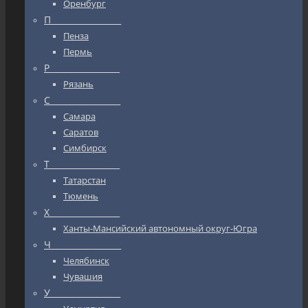
Оренбург
П_________________
Пенза
Пермь
Р_________________
Рязань
С_________________
Самара
Саратов
Симбирск
Т_________________
Татарстан
Тюмень
Х_________________
Ханты-Мансийский автономный округ-Югра
Ч_________________
Челябинск
Чувашия
У_________________