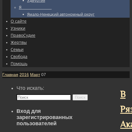
Удмуртия
Я_________________
Ямало-Ненецкий автономный округ
О сайте
Узники
ПравоСудие
Жертвы
Семьи
Свобода
Помощь
Главная
2016
Март
07
Что искать:
В
Поиск
Ря
Вход для
зарегистрированных
Ак
пользователей