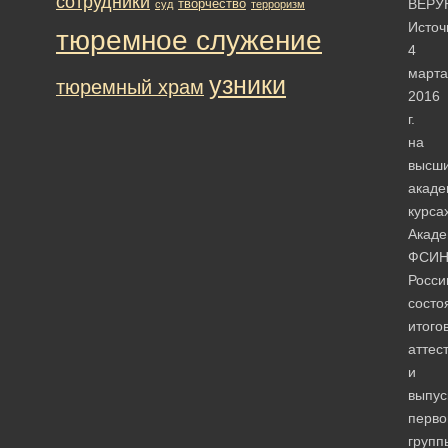
сотрудники
творчество
ВЕР
суд
терроризм
Источ
тюремное служение
4
марта
узники
тюремный храм
2016
г.
на
высш
акаде
курса
Акад
ФСИ
Росси
состо
итого
аттес
и
выпус
перво
групп