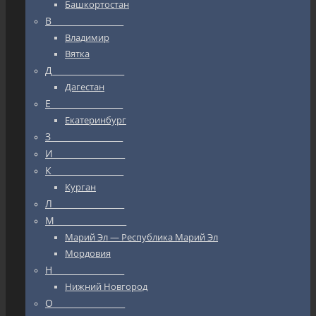
Башкортостан
В_________________
Владимир
Вятка
Д_________________
Дагестан
Е_________________
Екатеринбург
З_________________
И_________________
К_________________
Курган
Л_________________
М_________________
Марий Эл — Республика Марий Эл
Мордовия
Н_________________
Нижний Новгород
О_________________