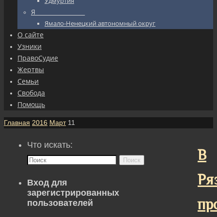
Удмуртия
Я_________________
Ямало-Ненецкий автономный округ
О сайте
Узники
ПравоСудие
Жертвы
Семьи
Свобода
Помощь
Главная
2016
Март
11
Что искать:
В
Поиск
Ря
Вход для
зарегистрированных
пр
пользователей