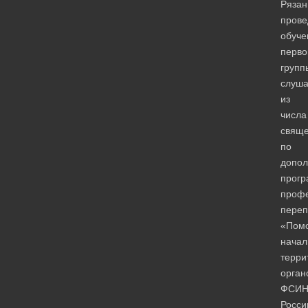
Рязан
прове
обуче
перво
групп
слуша
из
числа
свяще
по
допол
прог
проф
переп
«Пом
начал
терри
орган
ФСИ
Росси