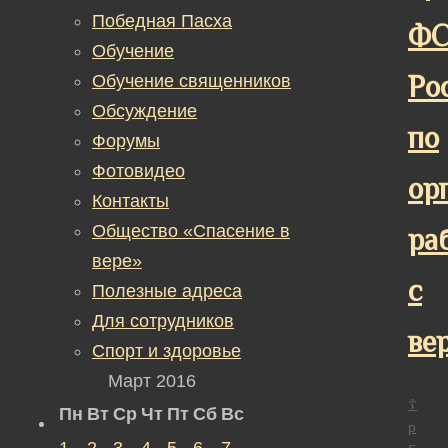
Победная Пасха
Ф
Обучение
Ро
Обучение священников
Обсуждение
по
Форумы
Фотовидео
ор
Контакты
Общество «Спасение в
ра
вере»
с
Полезные адреса
Для сотрудников
ве
Спорт и здоровье
Март 2016
☦
Пн
Вт
Ср
Чт
Пт
Сб
Вс
р
1
2
3
4
5
6
7