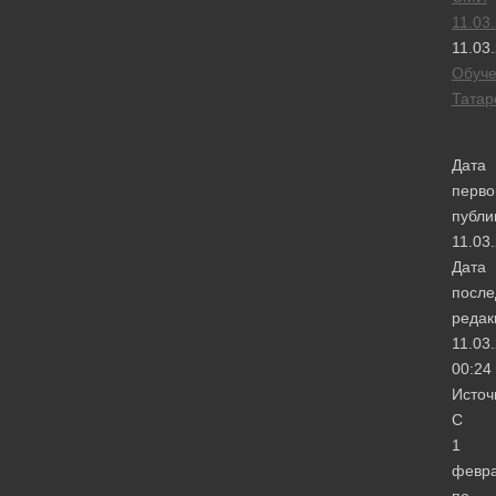
11.03
11.03
Обуч
Татар
Дата
перво
публи
11.03
Дата
после
редак
11.03
00:24
Источ
С
1
февр