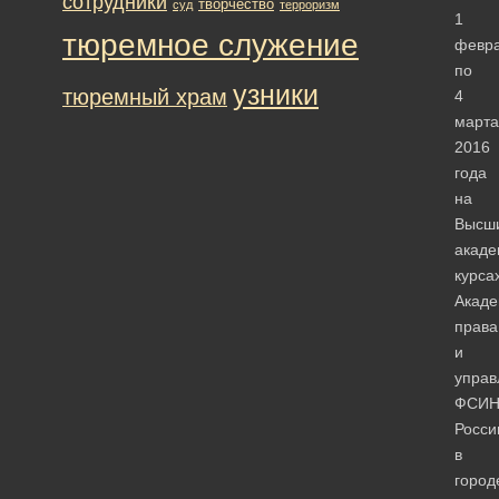
сотрудники
творчество
суд
терроризм
1
тюремное служение
февр
по
узники
тюремный храм
4
марта
2016
года
на
Высш
акаде
курса
Акад
права
и
управ
ФСИ
Росси
в
город