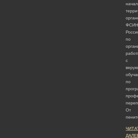
начал
терри
орган
ФСИ
Росси
по
орган
работ
с
веру
обуча
по
прог
проф
переп
От
пени
ЧИТА
ДАЛЕ