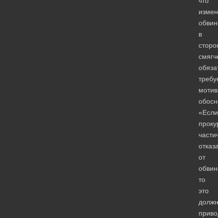
что
измен
обвин
в
сторо
смягч
обяза
требу
мотив
обосн
«Если
проку
части
отказ
от
обвин
то
это
долж
приво