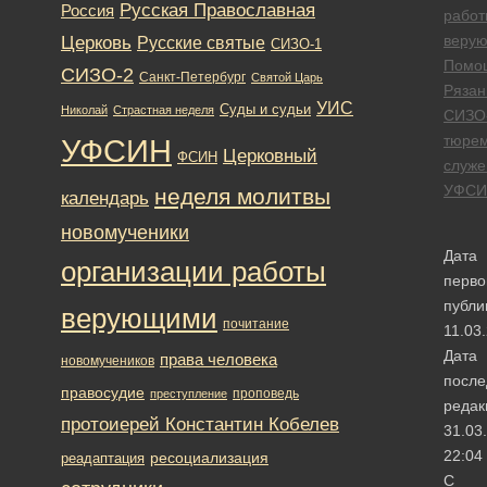
Русская Православная
Россия
работ
Церковь
веру
Русские святые
СИЗО-1
Помо
СИЗО-2
Санкт-Петербург
Святой Царь
Рязан
УИС
Суды и судьи
Николай
Страстная неделя
СИЗО
тюре
УФСИН
Церковный
ФСИН
служе
УФСИ
неделя молитвы
календарь
новомученики
Дата
организации работы
перво
публи
верующими
почитание
11.03
Дата
права человека
новомучеников
после
правосудие
проповедь
преступление
редак
протоиерей Константин Кобелев
31.03
22:04
ресоциализация
реадаптация
C