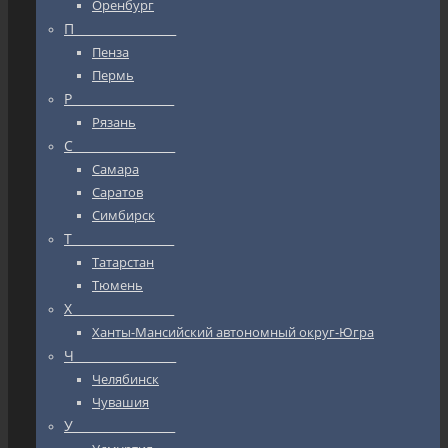
Оренбург
П_________________
Пенза
Пермь
Р_________________
Рязань
С_________________
Самара
Саратов
Симбирск
Т_________________
Татарстан
Тюмень
Х_________________
Ханты-Мансийский автономный округ-Югра
Ч_________________
Челябинск
Чувашия
У_________________