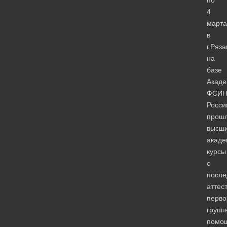
по
4
марта
в
г.Ряза
на
базе
Акад
ФСИ
Росси
прош
высш
акаде
курсы
с
посл
аттес
перво
групп
помо