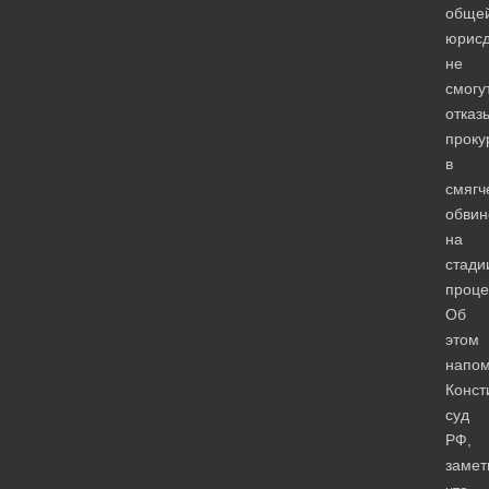
обще
юрисд
не
смогу
отказ
проку
в
смягч
обвин
на
стади
проце
Об
этом
напо
Конст
суд
РФ,
замет