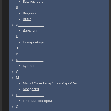
Башкортостан
В_________________
Владимир
Вятка
Д_________________
Дагестан
Е_________________
Екатеринбург
З_________________
И_________________
К_________________
Курган
Л_________________
М_________________
Марий Эл — Республика Марий Эл
Мордовия
Н_________________
Нижний Новгород
О_________________