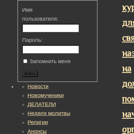
ку
Имя
пользователя:
дл
св
Пароль:
на
Запомнить меня
на
Войти
до
Новости
Новомученики
по
ДЕЛАТЕЛИ
на
Неделя молитвы
Религии
ор
Анонсы