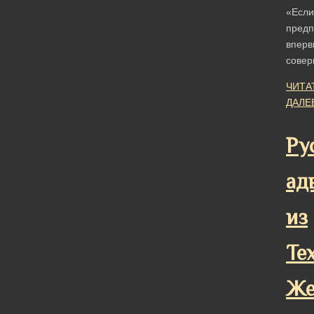
«Если
предп
вперв
сове
ЧИТА
ДАЛЕ
Ру
ад
из
Те
Же