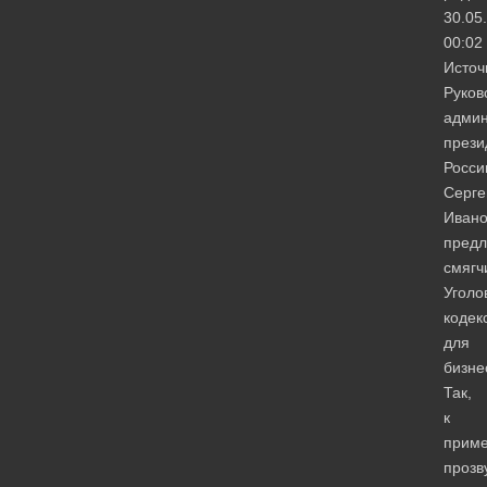
30.05
00:02
Источ
Руков
админ
прези
Росси
Серге
Ивано
пред
смягч
Уголо
кодек
для
бизне
Так,
к
приме
прозв