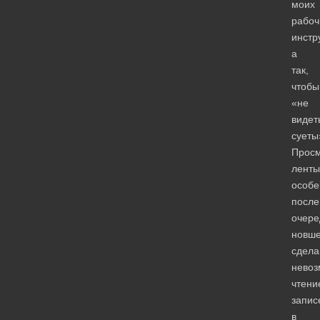
моих
рабоч
инстр
а
так,
чтобы
«не
видет
суеты
Прос
ленты
особе
после
очере
новше
сдела
нево
чтени
запис
в