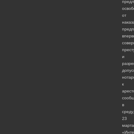
пред
освоб
от
наказ
предп
вперв
сове
прест
и
разре
допус
нотар
к
арест
сооб
в
среду
23
марта
«Инте