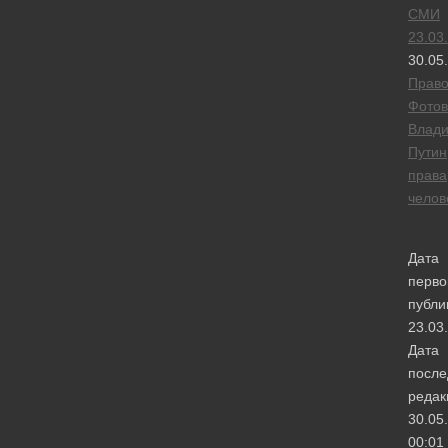
СМИ
23.03
30.05
Прав
Фотов
Влад
Путин
права
челов
Дата
перво
публи
23.03
Дата
после
редак
30.05
00:01