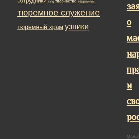
сотрудники
творчество
суд
терроризм
за
тюремное служение
о
узники
тюремный храм
ма
на
пр
и
св
ро
Монит