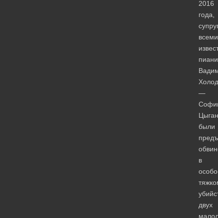
2016
года,
супру
всеми
извес
пиани
Вади
Холод
—
Софи
Цыган
были
пред
обвин
в
особо
тяжко
убийс
двух
малол