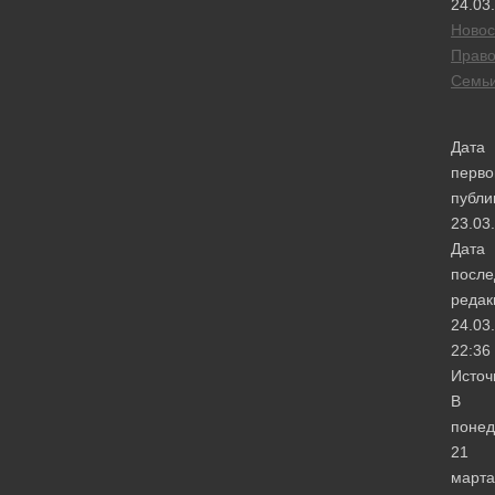
24.03
Новос
Прав
Семь
Дата
перво
публи
23.03
Дата
после
редак
24.03
22:36
Источ
В
понед
21
марта