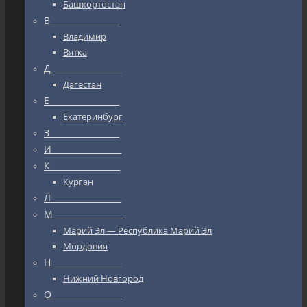
Башкортостан
В_________________
Владимир
Вятка
Д_________________
Дагестан
Е_________________
Екатеринбург
З_________________
И_________________
К_________________
Курган
Л_________________
М_________________
Марий Эл — Республика Марий Эл
Мордовия
Н_________________
Нижний Новгород
О_________________