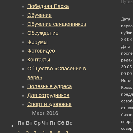
Путин
Победная Пасха
Обучение
Дата
Обучение священников
перво
Обсуждение
публи
23.03
Форумы
Дата
Фотовидео
после
Контакты
редак
30.05
Общество «Спасение в
00:00
вере»
Источ
Полезные адреса
Крем
пред
Для сотрудников
освоб
Спорт и здоровье
от на
Март 2016
бизне
вперв
Пн
Вт
Ср
Чт
Пт
Сб
Вс
сове
1
2
3
4
5
6
7