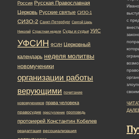
Русская Православная
Россия
Ивано
Церковь
Русские святые
СИЗО-1
высту
с пре
СИЗО-2
Санкт-Петербург
Святой Царь
внест
УИС
Суды и судьи
Николай
Страстная неделя
закон
УФСИН
попра
Церковный
ФСИН
котор
неделя молитвы
огран
календарь
возмо
новомученики
право
организации работы
орган
злоуп
верующими
свои
почитание
права человека
ЧИТА
новомучеников
ДАЛЕ
правосудие
проповедь
преступление
протоиерей Константин Кобелев
Пу
ресоциализация
реадаптация