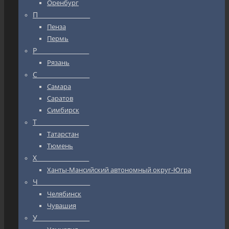
Оренбург
П_________________
Пенза
Пермь
Р_________________
Рязань
С_________________
Самара
Саратов
Симбирск
Т_________________
Татарстан
Тюмень
Х_________________
Ханты-Мансийский автономный округ-Югра
Ч_________________
Челябинск
Чувашия
У_________________