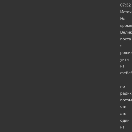
07:32
Источ
На
врем
Велик
поста
я
реши
уйти
из
фейсб
–
не
радик
потом
что
это
один
из