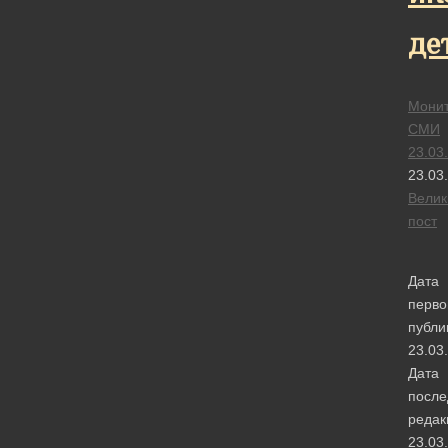
де
Монит
СМИ
23.03
23.03
Велик
пост
Дата
перво
публи
23.03
Дата
после
редак
23.03