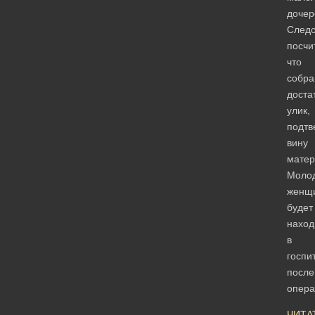
дочер
Следс
посчи
что
собра
доста
улик,
подт
вину
матер
Моло
женщ
будет
наход
в
госпи
после
опер
ЧИТА