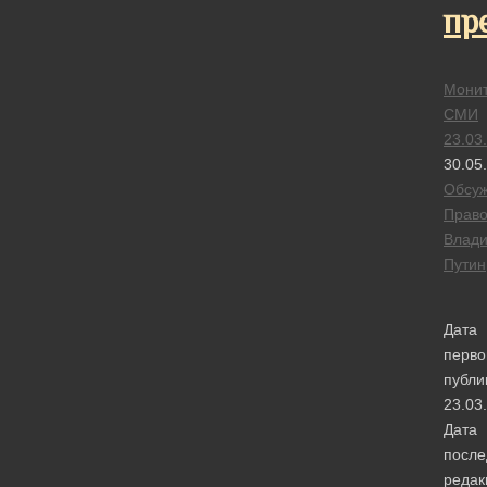
пр
Монит
СМИ
23.03
30.05
Обсу
Прав
Влад
Путин
Дата
перво
публи
23.03
Дата
после
редак