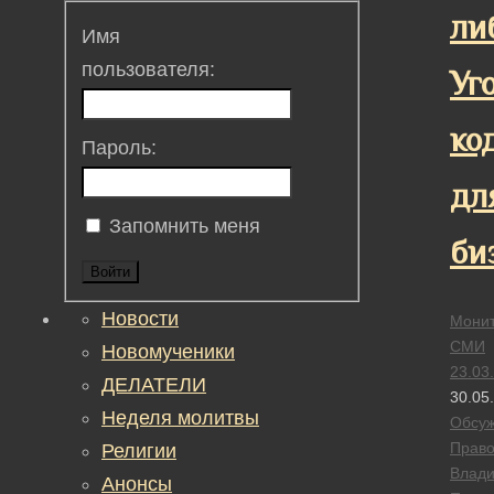
ли
Имя
пользователя:
Уг
ко
Пароль:
дл
Запомнить меня
би
Войти
Новости
Монит
СМИ
Новомученики
23.03
ДЕЛАТЕЛИ
30.05
Неделя молитвы
Обсу
Прав
Религии
Влад
Анонсы