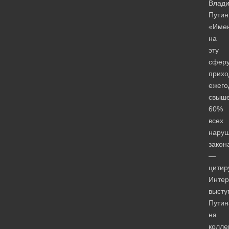
Влад
Путин
«Име
на
эту
сфер
прихо
ежего
свыш
60%
всех
нару
закон
—
цитир
Инте
высту
Путин
на
колле