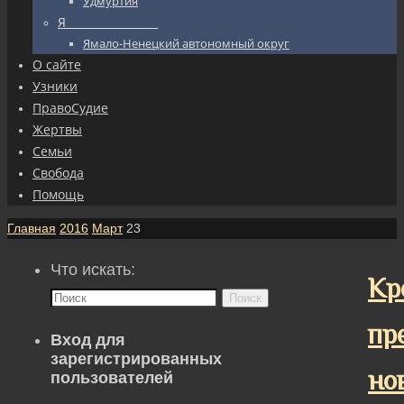
Удмуртия
Я_________________
Ямало-Ненецкий автономный округ
О сайте
Узники
ПравоСудие
Жертвы
Семьи
Свобода
Помощь
Главная
2016
Март
23
Что искать:
Кр
Поиск
пр
Вход для
зарегистрированных
но
пользователей