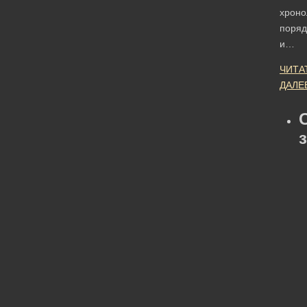
хроно
поряд
и…
ЧИТА
ДАЛЕ