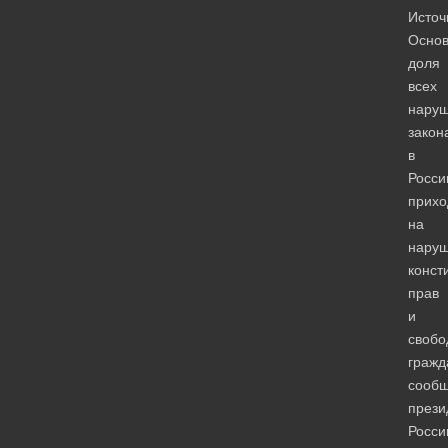
Источ
Осно
доля
всех
нару
закон
в
Росси
прихо
на
нару
конст
прав
и
свобо
гражд
сооб
прези
Росси