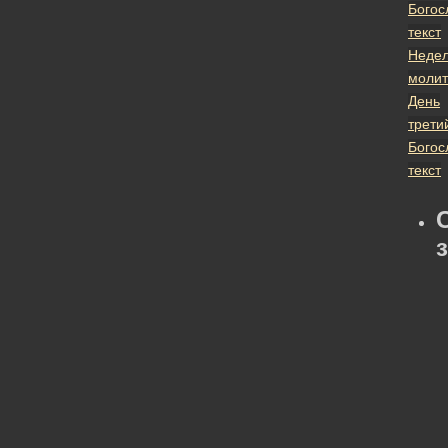
Богос
текст
Неде
молит
День
трети
Богос
текст