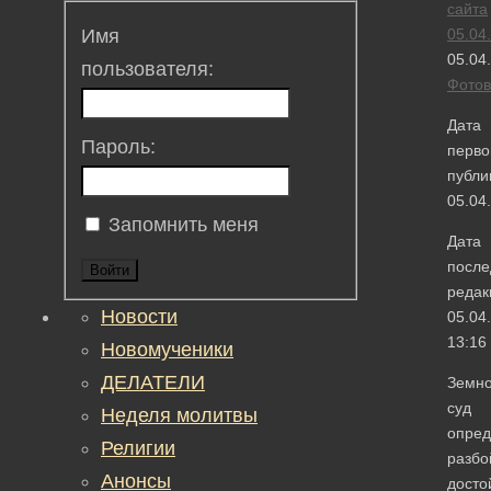
сайта
05.04
Имя
05.04
пользователя:
Фотов
Дата
Пароль:
перво
публи
05.04
Запомнить меня
Дата
после
Войти
редак
Новости
05.04
13:16
Новомученики
ДЕЛАТЕЛИ
Земн
суд
Неделя молитвы
опред
Религии
разбо
Анонсы
досто