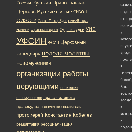
Русская Православная
Россия
челов
Церковь
Русские святые
падше
СИЗО-1
отвер
СИЗО-2
Санкт-Петербург
Святой Царь
всеми
УИС
Суды и судьи
Николай
Страстная неделя
у
УФСИН
котор
Церковный
ФСИН
внутр
неделя молитвы
уродс
календарь
прояв
новомученики
в
организации работы
телес
безоб
верующими
Как
почитание
возлю
права человека
новомучеников
злоде
правосудие
к
проповедь
преступление
котор
протоиерей Константин Кобелев
и
ресоциализация
реадаптация
подой