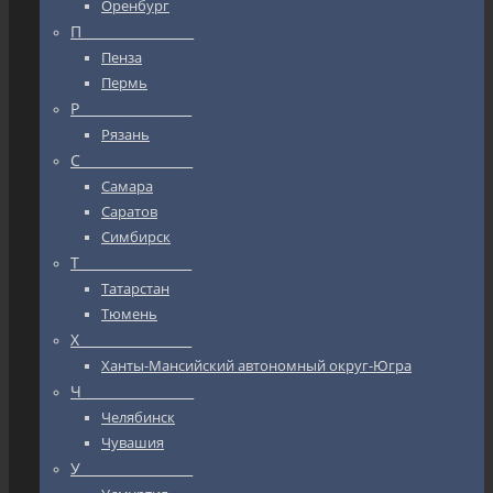
Оренбург
П_________________
Пенза
Пермь
Р_________________
Рязань
С_________________
Самара
Саратов
Симбирск
Т_________________
Татарстан
Тюмень
Х_________________
Ханты-Мансийский автономный округ-Югра
Ч_________________
Челябинск
Чувашия
У_________________