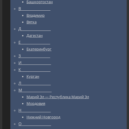
Башкортостан
В_________________
Владимир
Вятка
Д_________________
Дагестан
Е_________________
Екатеринбург
З_________________
И_________________
К_________________
Курган
Л_________________
М_________________
Марий Эл — Республика Марий Эл
Мордовия
Н_________________
Нижний Новгород
О_________________