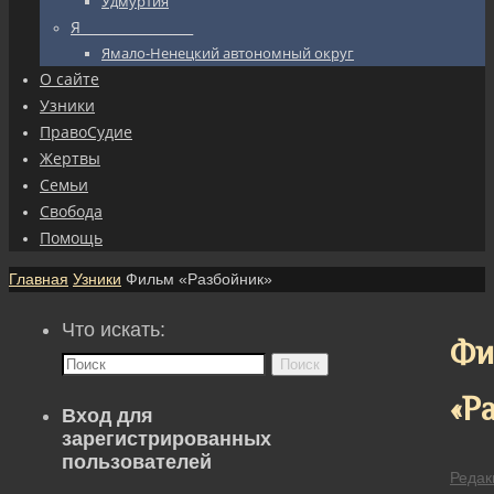
Удмуртия
Я_________________
Ямало-Ненецкий автономный округ
О сайте
Узники
ПравоСудие
Жертвы
Семьи
Свобода
Помощь
Главная
Узники
Фильм «Разбойник»
Что искать:
Фи
Поиск
«Р
Вход для
зарегистрированных
пользователей
Редак