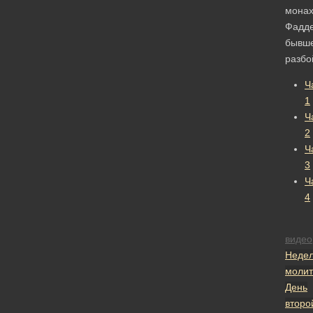
мона
Фадде
бывш
разбо
Ч
1
Ч
2
Ч
3
Ч
4
видео
Неде
молит
День
второ