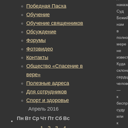
наказ
Победная Пасха
Суд
Обучение
Божи
Обучение священников
нам
в
Обсуждение
полно
Форумы
мере
Фотовидео
не
Контакты
извес
Куда
Общество «Спасение в
склон
вере»
сердц
Полезные адреса
челов
—
Для сотрудников
к
Спорт и здоровье
беспр
Апрель 2016
суду
или
Пн
Вт
Ср
Чт
Пт
Сб
Вс
к
1
2
3
4