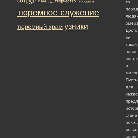
сотрудники
творчество
суд
терроризм
то
поря
тюремное служение
людя
омерз
узники
тюремный храм
Досто
ли
такой
челов
состр
и
мило
Пусть
для
каждо
предл
истор
стане
некот
испы
сердц