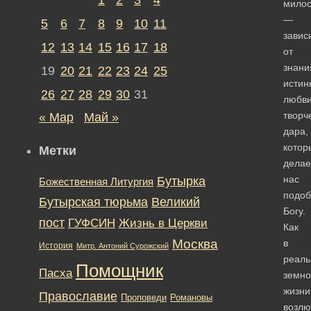
милос
—
5
6
7
8
9
10
11
завис
12
13
14
15
16
17
18
от
знани
19
20
21
22
23
24
25
истин
26
27
28
29
30
31
любви
творч
« Мар
Май »
дара,
котор
Метки
делае
нас
Бутырка
Божественная Литургия
подо
Бутырская тюрьма
Великий
Богу.
пост
ГУФСИН
Жизнь в Церкви
Как
Москва
в
История
Митр. Антоний Сурожский
реаль
Помощник
Пасха
земно
жизни
Православие
Романовы
Проповеди
возлю