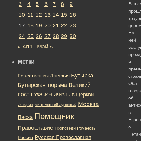
3
4
5
6
7
8
9
Ваше
прош
10
11
12
13
14
15
16
траур
17
18
19
20
21
22
23
церем
На
24
25
26
27
28
29
30
ней
« Апр
Май »
высту
прези
Метки
и
прем
Бутырка
Божественная Литургия
стран
Оба
Бутырская тюрьма
Великий
говор
пост
ГУФСИН
Жизнь в Церкви
об
Москва
История
антис
Митр. Антоний Сурожский
в
Помощник
Пасха
Европ
а
Православие
Романовы
Проповеди
Нетан
Русская Православная
Россия