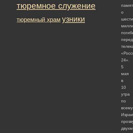
тюремное служение
памят
о
узники
тюремный храм
шести
милл
погиб
перед
телек
«Росс
24».
5
мая
в
10
утра
по
всему
Изра
прозв
двухм