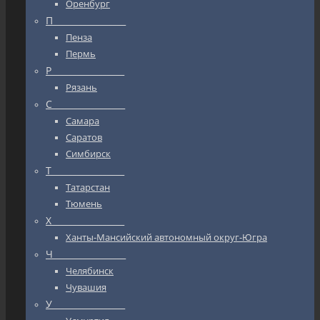
Оренбург
П_________________
Пенза
Пермь
Р_________________
Рязань
С_________________
Самара
Саратов
Симбирск
Т_________________
Татарстан
Тюмень
Х_________________
Ханты-Мансийский автономный округ-Югра
Ч_________________
Челябинск
Чувашия
У_________________