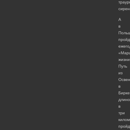
траур
сирен
А
в
Поль
пройд
ежего
«Мар
жизни
Путь
из
Осве
в
Бирке
длино
в
три
килом
пройд