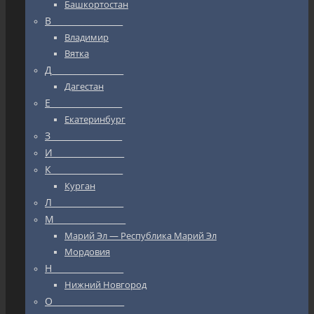
Башкортостан
В_________________
Владимир
Вятка
Д_________________
Дагестан
Е_________________
Екатеринбург
З_________________
И_________________
К_________________
Курган
Л_________________
М_________________
Марий Эл — Республика Марий Эл
Мордовия
Н_________________
Нижний Новгород
О_________________