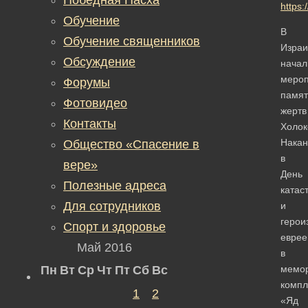
https
Обучение
В
Обучение священников
Израи
Обсуждение
начал
мероп
Форумы
памят
Фотовидео
жертв
Контакты
Холок
Накан
Общество «Спасение в
в
вере»
День
Полезные адреса
катас
Для сотрудников
и
герои
Спорт и здоровье
еврее
Май 2016
в
Пн
Вт
Ср
Чт
Пт
Сб
Вс
мемо
компл
1
2
«Яд