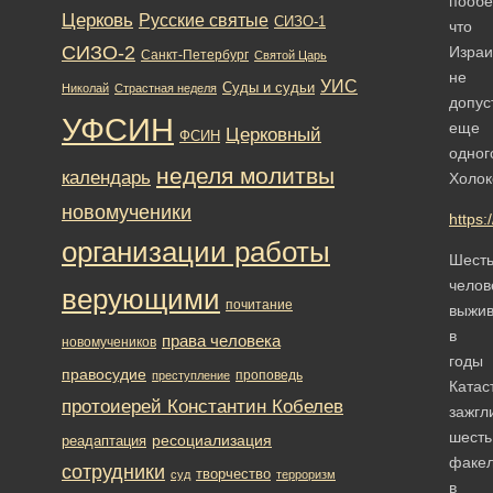
пообе
Церковь
Русские святые
СИЗО-1
что
СИЗО-2
Израи
Санкт-Петербург
Святой Царь
не
УИС
Суды и судьи
Николай
Страстная неделя
допус
УФСИН
еще
Церковный
ФСИН
одног
неделя молитвы
календарь
Холок
новомученики
https
организации работы
Шест
челов
верующими
почитание
выжи
в
права человека
новомучеников
годы
правосудие
проповедь
преступление
Катас
протоиерей Константин Кобелев
зажгл
шесть
ресоциализация
реадаптация
факе
сотрудники
творчество
суд
терроризм
в