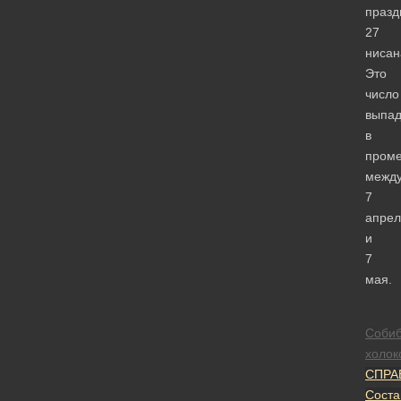
празд
27
нисан
Это
число
выпад
в
проме
межд
7
апрел
и
7
мая.
Соби
холок
СПРА
Соста