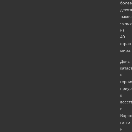
более
десят
тысяч
челов
из
40
стран
мира.
День
катас
и
герои
приур
к
восст
в
Варш
гетто
и