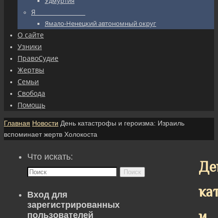
Удмуртия
Я_________________
Ямало-Ненецкий автономный округ
О сайте
Узники
ПравоСудие
Жертвы
Семьи
Свобода
Помощь
Главная
Новости
День катастрофы и героизма: Израиль
вспоминает жертв Холокоста
Что искать:
Де
Поиск
ка
Вход для
зарегистрированных
и
пользователей