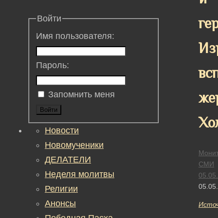
Войти
ге
Имя пользователя:
Из
Пароль:
вс
же
Запомнить меня
Войти
Хо
Новости
Новомученики
Монит
ДЕЛАТЕЛИ
СМИ
Неделя молитвы
05.05
05.05
Религии
Анонсы
Исто
Победная Пасха