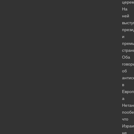
церем
На
ней
высту
прези
и
прем
стран
Оба
говор
об
антис
в
Европ
а
Нетан
пообе
что
Израи
не