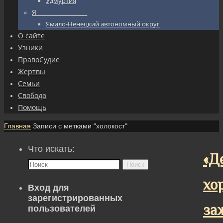
Удмуртия
Я_________________
Ямало-Ненецкий автономный округ
О сайте
Узники
ПравоСудие
Жертвы
Семьи
Свобода
Помощь
Главная
Записи с метками "холокост"
Что искать:
«Д
Поиск
хо
Вход для
зарегистрированных
за
пользователей