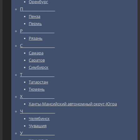
Оренбург
П_________________
Пенза
Пермь
Р_________________
Рязань
С_________________
Самара
Саратов
Симбирск
Т_________________
Татарстан
Тюмень
Х_________________
Ханты-Мансийский автономный округ-Югра
Ч_________________
Челябинск
Чувашия
У_________________