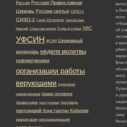
Русская Православная
Россия
выпус
в Лит
Церковь
Русские святые
СИЗО-1
книгу
СИЗО-2
Санкт-Петербург
Святой Царь
«Наш
УИС
Суды и судьи
Николай
Страстная неделя
об уч
литов
УФСИН
Церковный
ФСИН
в мас
убийс
неделя молитвы
календарь
еврее
новомученики
Власт
объяв
организации работы
книгу
верующими
проек
почитание
Путин
права человека
новомучеников
и угр
нацио
правосудие
проповедь
преступление
безоп
протоиерей Константин Кобелев
саму
ресоциализация
реадаптация
Ванаг