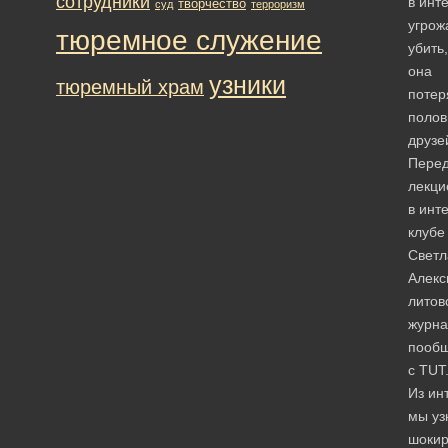
сотрудники
в инт
творчество
суд
терроризм
угрож
тюремное служение
убить,
она
узники
тюремный храм
потер
полов
друзе
Пере
лекци
в инт
клубе
Свет
Алекс
литов
журна
пооб
с TUT
Из ин
мы уз
шоки