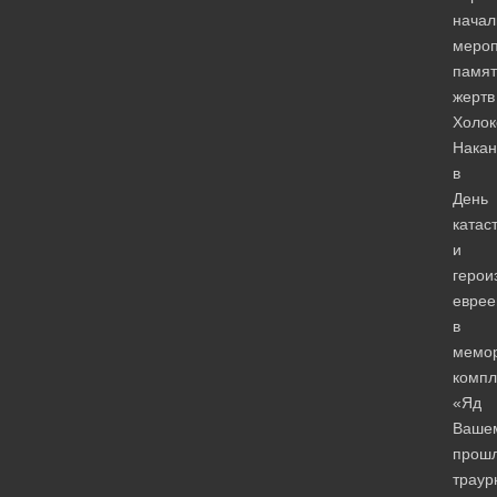
начал
мероп
памят
жертв
Холок
Накан
в
День
катас
и
герои
еврее
в
мемо
компл
«Яд
Ваше
прош
траур