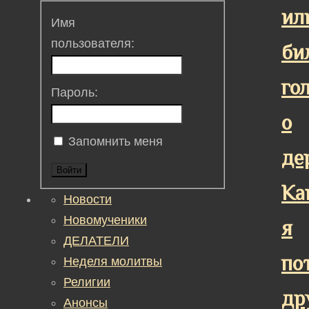
ил
Имя
пользователя:
би
го
Пароль:
о
Запомнить меня
де
Войти
Ка
Новости
Новомученики
я
ДЕЛАТЕЛИ
по
Неделя молитвы
Религии
др
Анонсы