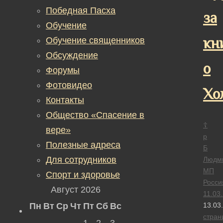
Победная Пасха
за
Обучение
кн
Обучение священников
Обсуждение
о
Форумы
Фотовидео
Хо
Контакты
Общество «Спасение в
☦
вере»
р
Полезные адреса
Б
Для сотрудников
Людм
МП
Спорт и здоровье
Росси
Август 2026
11.03
Пн
Вт
Ср
Чт
Пт
Сб
Вс
13.03
стран
1
2
3