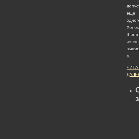
допус
еще
одног
Холок
Шест
челов
выжи
в…
ЧИТА
ДАЛЕ