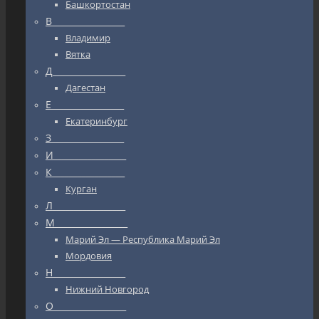
Башкортостан
В_________________
Владимир
Вятка
Д_________________
Дагестан
Е_________________
Екатеринбург
З_________________
И_________________
К_________________
Курган
Л_________________
М_________________
Марий Эл — Республика Марий Эл
Мордовия
Н_________________
Нижний Новгород
О_________________