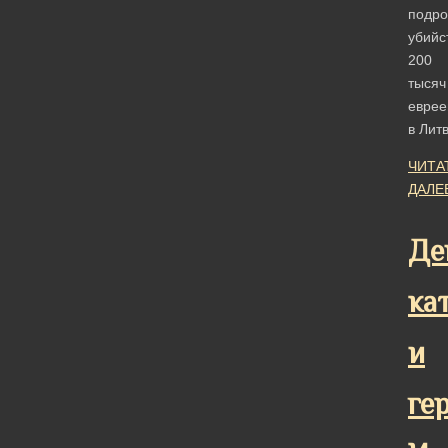
подро
убийс
200
тысяч
еврее
в Лит
ЧИТА
ДАЛЕ
Де
ка
и
ге