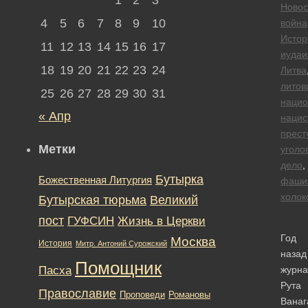
Новос
4
5
6
7
8
9
10
война
Истор
11
12
13
14
15
16
17
иудаи
18
19
20
21
22
23
24
Литва
литов
25
26
27
28
29
30
31
нацио
« Апр
нацис
прест
Метки
уголо
дело
,
Бутырка
Божественная Литургия
фаши
холок
Бутырская тюрьма
Великий
пост
ГУФСИН
Жизнь в Церкви
Год
Москва
История
Митр. Антоний Сурожский
назад
Помощник
Пасха
журна
Рута
Православие
Романовы
Проповеди
Ванаг