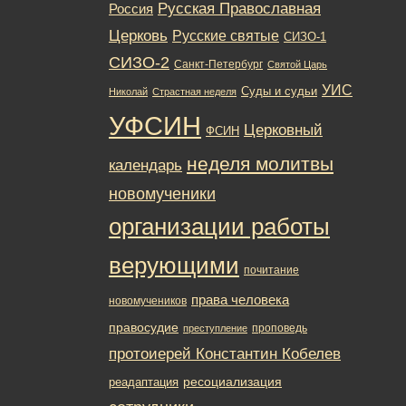
Русская Православная
Россия
Церковь
Русские святые
СИЗО-1
СИЗО-2
Санкт-Петербург
Святой Царь
УИС
Суды и судьи
Николай
Страстная неделя
УФСИН
Церковный
ФСИН
неделя молитвы
календарь
новомученики
организации работы
верующими
почитание
права человека
новомучеников
правосудие
проповедь
преступление
протоиерей Константин Кобелев
ресоциализация
реадаптация