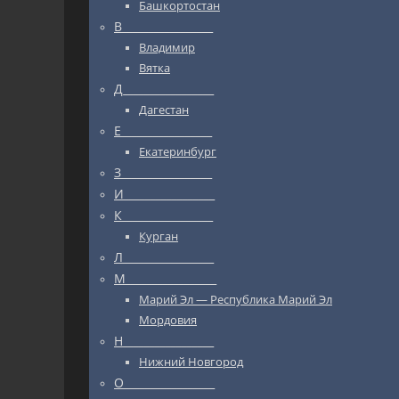
Башкортостан
В_________________
Владимир
Вятка
Д_________________
Дагестан
Е_________________
Екатеринбург
З_________________
И_________________
К_________________
Курган
Л_________________
М_________________
Марий Эл — Республика Марий Эл
Мордовия
Н_________________
Нижний Новгород
О_________________