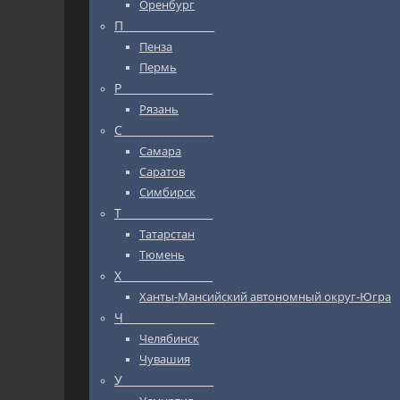
Оренбург
П_________________
Пенза
Пермь
Р_________________
Рязань
С_________________
Самара
Саратов
Симбирск
Т_________________
Татарстан
Тюмень
Х_________________
Ханты-Мансийский автономный округ-Югра
Ч_________________
Челябинск
Чувашия
У_________________