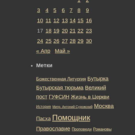
3
4
5
6
7
8
9
10
11
12
13
14
15
16
17
18
19
20
21
22
23
24
25
26
27
28
29
30
« Апр
Май »
Метки
Бутырка
Божественная Литургия
Бутырская тюрьма
Великий
пост
ГУФСИН
Жизнь в Церкви
Москва
История
Митр. Антоний Сурожский
Помощник
Пасха
Православие
Романовы
Проповеди