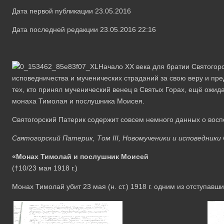
Дата первой публикации 23.05.2016
Дата последней редакции 23.05.2016 22:16
Начало XX века для братии Святогор
исповедничества и мученических страданий за свою веру и пре
тех, кто принял мученический венец в Святых Горах, ещё ожид
монаха Тимолая и послушника Моисея.
Святогорский Патерик содержит совсем немного данных о вос
Святогорский Патерик, Том III, Новомученики и исповедники 
«Монах Тимолай и послушник Моисей
(†10/23 мая 1918 г.)
Монах Тимолай убит 23 мая (н. ст.) 1918 г. одним из отступав