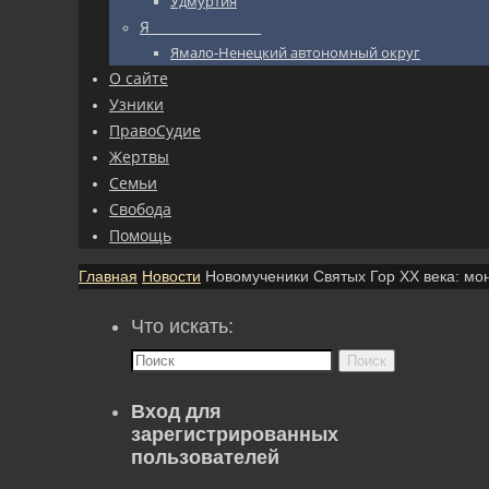
Удмуртия
Я_________________
Ямало-Ненецкий автономный округ
О сайте
Узники
ПравоСудие
Жертвы
Семьи
Свобода
Помощь
Главная
Новости
Новомученики Святых Гор XX века: мо
Что искать:
Поиск
Вход для
зарегистрированных
пользователей