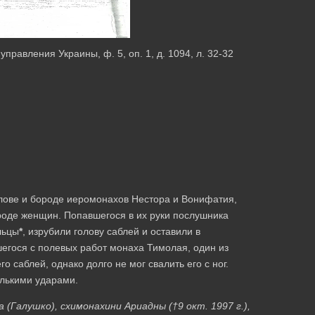
равления Украины, ф. 5, оп. 1, д. 1094, л. 32-32
олове и бороде иеромонахов Нестора и Вонифатия,
ороде женщин. Попавшегося в их руки послушника
льцы
*
, изрубили голову саблей и оставили в
шегося с полевых работ монаха Тимолая, один из
о саблей, однако долго не мог свалить его с ног.
олькими ударами.
(Галушко), схимонахини Ариадны (†9 окт. 1997 г.),