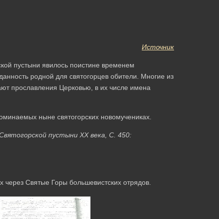
Источник
ской пустыни явилось поистине временем
данность родной для святогорцев обители. Многие из
ают прославления Церковью, в их числе имена
поминаемых ныне святогорских новомучениках.
Святогорской пустыни ХХ века, С. 450:
ших через Святые Горы большевистских отрядов.