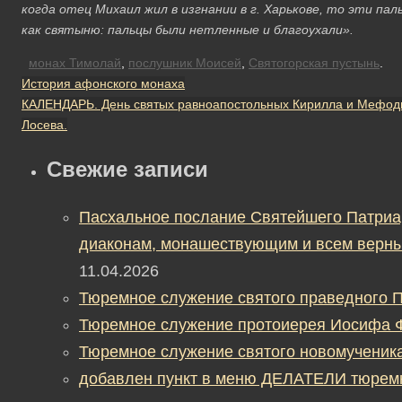
когда отец Михаил жил в изгнании в г. Харькове, то эти пал
как святыню: пальцы были нетленные и благоухали».
монах Тимолай
,
послушник Моисей
,
Святогорская пустынь
.
История афонского монаха
КАЛЕНДАРЬ. День святых равноапостольных Кирилла и Мефодия
Лосева.
Свежие записи
Пасхальное послание Святейшего Патриа
диаконам, монашествующим и всем верны
11.04.2026
Тюремное служение святого праведного П
Тюремное служение протоиерея Иосифа 
Тюремное служение святого новомученик
добавлен пункт в меню ДЕЛАТЕЛИ тюрем