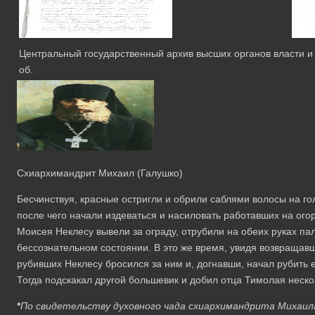
Центральный государственный архив высших органов власти и уп
об.
Cхиархимандрит Михаил (Галушко)
Бесчинствуя, красные остригли и обрили саблями волосы на г
после чего начали издеваться и насиловать работавших на ог
Моисея Неклесу вывели за ограду, отрубили на обеих руках па
бессознательном состоянии. В это же время, увидя возвращав
рубивших Неклесу бросился за ним и, догнавши, начал рубить ег
Тогда подскакал другой большевик и добил отца Тимолая неск
*
По свидетельству духовного чада схиархимандрита Михаила 