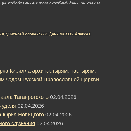
ьцы, подобранные в тот скорбный день, он хранил
, учителей словенских. День памяти Алексея
рха Кирилла архипастырям, пастырям,
м чадам Русской Православной Церкви
авла Таганрогского
02.04.2026
Фуделя
02.04.2026
а Юрия Новицкого
02.04.2026
ного служения
02.04.2026