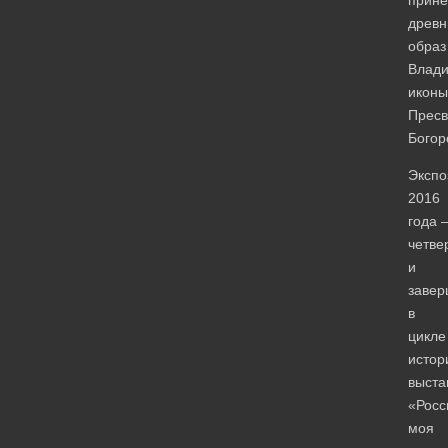
древн
образ
Влади
иконы
Пресв
Богор
Экспо
2016
года 
четве
и
заве
в
цикле
истор
выста
«Росс
моя