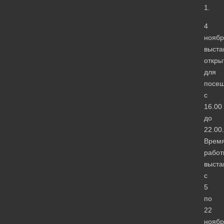
1.
4
ноябр
выста
откры
для
посе
с
16.00
до
22.00.
Врем
работ
выста
с
5
по
22
ноябр