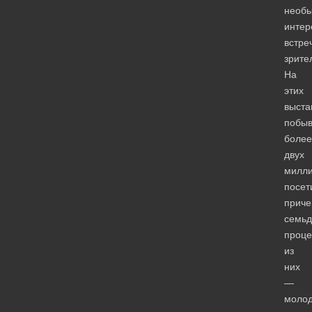
необ
интер
встре
зрите
На
этих
выста
побы
более
двух
милл
посет
прич
семьд
проце
из
них
—
молод