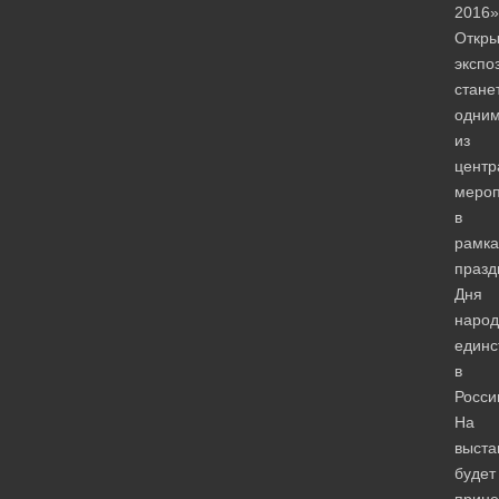
2016»
Откры
экспо
стане
одни
из
центр
мероп
в
рамка
празд
Дня
народ
единс
в
Росси
На
выста
будет
прине