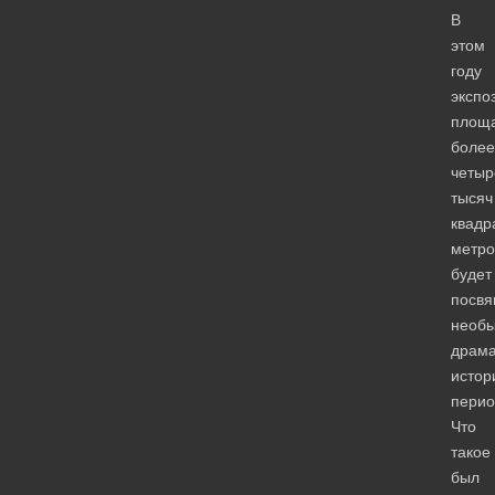
В
этом
году
экспо
площ
более
четыр
тысяч
квадр
метро
будет
посв
необ
драма
истор
перио
Что
такое
был