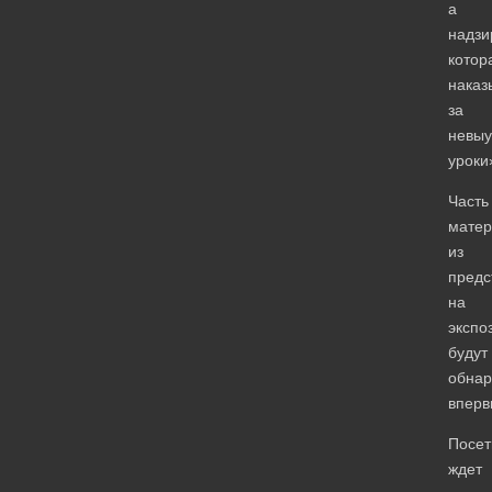
а
надзи
котор
наказ
за
невы
уроки
Часть
матер
из
предс
на
экспо
будут
обнар
вперв
Посет
ждет