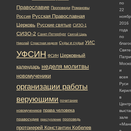
по
Православие
Романовы
Проповеди
22
Русская Православная
Россия
ноябр
2016
Церковь
Русские святые
СИЗО-1
года
СИЗО-2
Санкт-Петербург
Святой Царь
по
УИС
Суды и судьи
благо
Николай
Страстная неделя
Святе
УФСИН
Церковный
ФСИН
Патри
Моско
неделя молитвы
календарь
и
новомученики
всея
Руси
организации работы
Кирил
в
верующими
почитание
Цент
права человека
выста
новомучеников
зале
правосудие
проповедь
преступление
«Ман
протоиерей Константин Кобелев
в