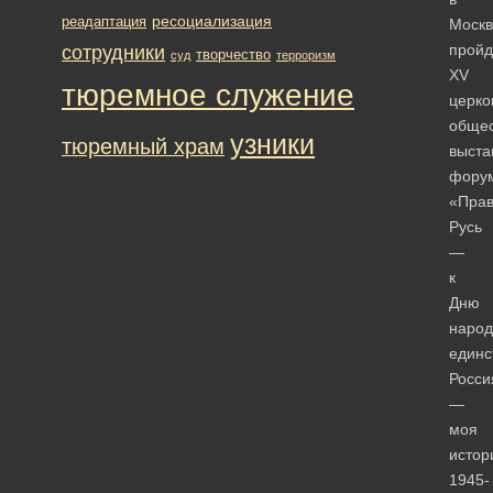
ресоциализация
реадаптация
Москв
пройд
сотрудники
творчество
суд
терроризм
XV
тюремное служение
церко
общес
узники
тюремный храм
выста
фору
«Прав
Русь
—
к
Дню
народ
единс
Росси
—
моя
истор
1945-