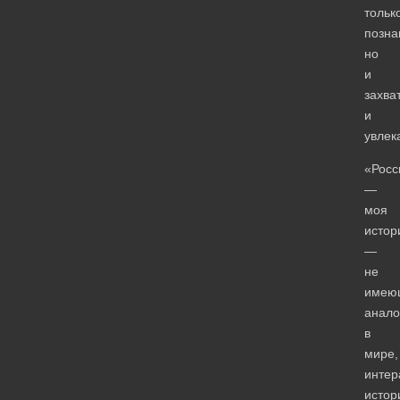
тольк
позна
но
и
захва
и
увлек
«Росс
—
моя
истор
—
не
имею
анало
в
мире,
интер
истор