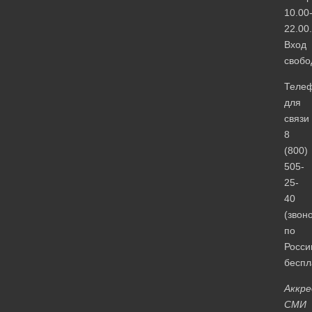
10.00
22.00.
Вход
свобо
Теле
для
связи
8
(800)
505-
25-
40
(звон
по
Росси
беспл
Аккр
СМИ