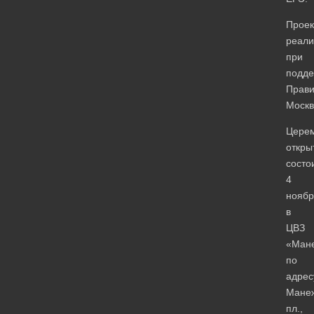
Проек
реали
при
подде
Прави
Москв
Цере
откры
состо
4
ноябр
в
ЦВЗ
«Ман
по
адрес
Мане
пл.,