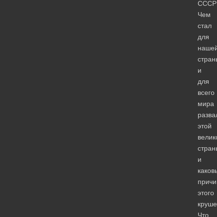
СССР
Чем
стал
для
наше
стран
и
для
всего
мира
разва
этой
велик
стран
и
каков
прич
этого
круше
Что