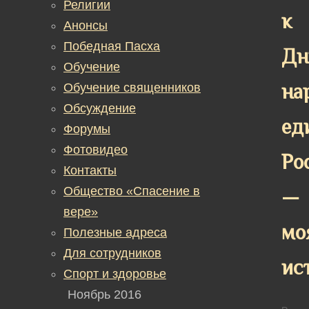
Религии
к
Анонсы
Победная Пасха
Дн
Обучение
на
Обучение священников
Обсуждение
ед
Форумы
Фотовидео
Ро
Контакты
Общество «Спасение в
—
вере»
мо
Полезные адреса
Для сотрудников
ис
Спорт и здоровье
Ноябрь 2016