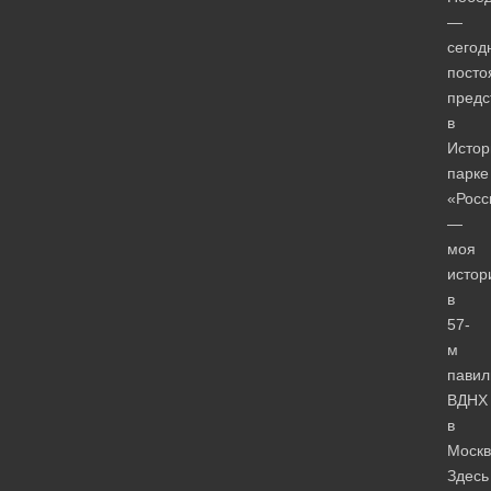
—
сегод
посто
предс
в
Истор
парке
«Росс
—
моя
истор
в
57-
м
павил
ВДНХ
в
Москв
Здесь