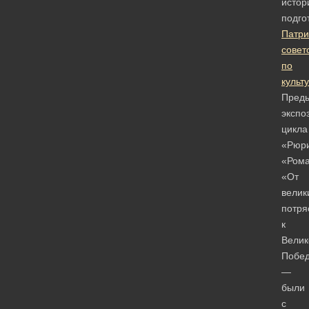
истор
подго
Патр
совет
по
культ
Пред
экспо
цикла
«Рюри
«Рома
«От
велик
потря
к
Велик
Побе
—
были
с