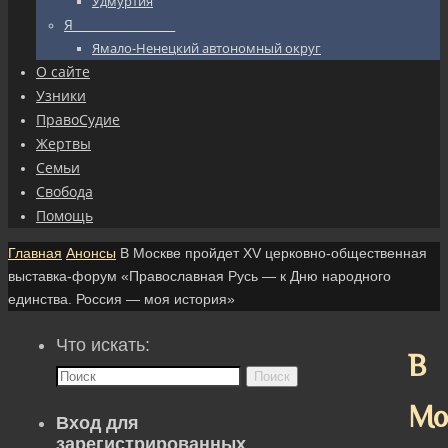
Удмуртия
Я_________________
Ямало-Ненецкий автономный округ
О сайте
Узники
ПравоСудие
Жертвы
Семьи
Свобода
Помощь
Главная
Анонсы
В Москве пройдет XV церковно-общественная
выставка-форум «Православная Русь — к Дню народного
единства. Россия — моя история»
Что искать:
В
Поиск
Мо
Вход для
зарегистрированных