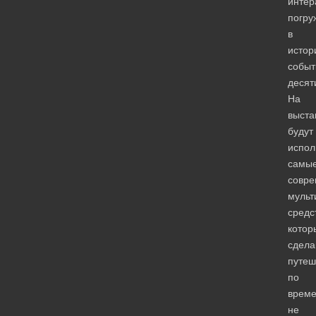
интер
погру
в
истор
событ
десят
На
выста
будут
испол
самы
совр
муль
средс
котор
сдела
путеш
по
врем
не