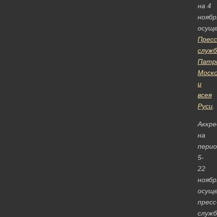
на 4
ноябр
осущ
Пресс
служб
Патр
Моско
и
всея
Руси
.
Аккр
на
перио
5-
22
ноябр
осущ
пресс
служб