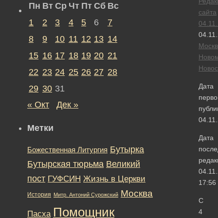
Редак
Пн
Вт
Ср
Чт
Пт
Сб
Вс
сайта
1
2
3
4
5
6
7
04.11
04.11
8
9
10
11
12
13
14
Москв
15
16
17
18
19
20
21
Новом
Новос
22
23
24
25
26
27
28
Дата
29
30
31
перво
« Окт
Дек »
публи
04.11
Метки
Дата
Бутырка
после
Божественная Литургия
редак
Бутырская тюрьма
Великий
04.11
пост
ГУФСИН
Жизнь в Церкви
17:56
Москва
История
Митр. Антоний Сурожский
С
Помощник
4
Пасха