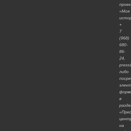
прое
«Моя
истор
+
7
(968)
680-
86-
24,
press
либо
поср
элек
форм
в
разде
«Прес
цент
на