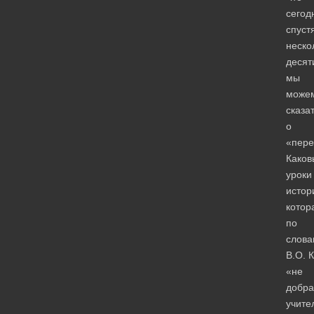
сегод
спуст
неско
десят
мы
може
сказа
о
«пере
Каков
уроки
истор
котор
по
слова
В.О. 
«не
добра
учите