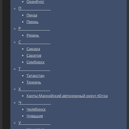
Оренбург
П_________________
Пенза
Пермь
Р_________________
Рязань
С_________________
Самара
Саратов
Симбирск
Т_________________
Татарстан
Тюмень
Х_________________
Ханты-Мансийский автономный округ-Югра
Ч_________________
Челябинск
Чувашия
У_________________