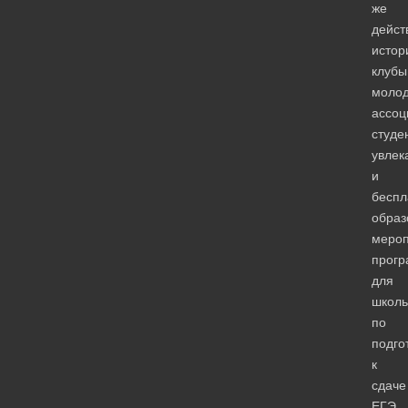
же
дейст
истор
клубы
моло
ассоц
студе
увлек
и
беспл
образ
мероп
прог
для
школь
по
подго
к
сдаче
ЕГЭ.