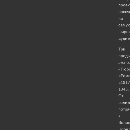
проект
рассч
на
саму
широ
аудит
Три
пред
экспо
«Рюри
«Рома
«1917
1945.
От
велик
потря
к
Велик
Побе