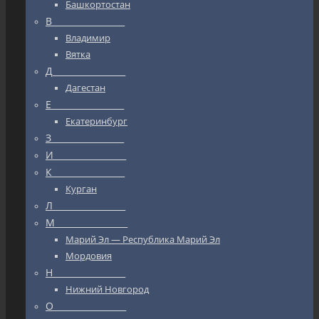
Башкортостан
В_________________
Владимир
Вятка
Д_________________
Дагестан
Е_________________
Екатеринбург
З_________________
И_________________
К_________________
Курган
Л_________________
М_________________
Марий Эл — Республика Марий Эл
Мордовия
Н_________________
Нижний Новгород
О_________________