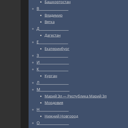
Башкортостан
В_________________
Владимир
Вятка
Д_________________
Дагестан
Е_________________
Екатеринбург
З_________________
И_________________
К_________________
Курган
Л_________________
М_________________
Марий Эл — Республика Марий Эл
Мордовия
Н_________________
Нижний Новгород
О_________________