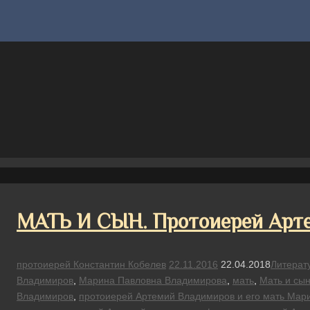
МАТЬ И СЫН. Протоиерей Арт
протоиерей Константин Кобелев
22.11.2016
22.04.2018
Литерат
Владимиров
,
Марина Павловна Владимирова
,
мать
,
Мать и сы
Владимиров
,
протоиерей Артемий Владимиров и его мать Мар