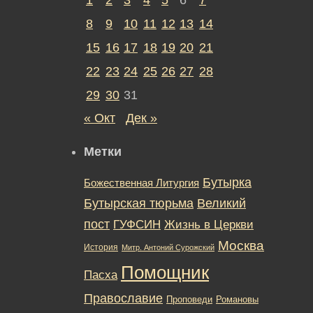
8
9
10
11
12
13
14
15
16
17
18
19
20
21
22
23
24
25
26
27
28
29
30
31
« Окт
Дек »
Метки
Бутырка
Божественная Литургия
Бутырская тюрьма
Великий
пост
ГУФСИН
Жизнь в Церкви
Москва
История
Митр. Антоний Сурожский
Помощник
Пасха
Православие
Романовы
Проповеди