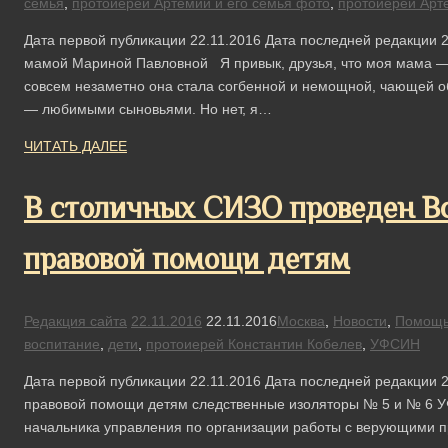
семья
,
протоиерей Артемий и его семья фото
,
протоиерей Арт
Дата первой публикации 22.11.2016 Дата последней редакции 
мамой Мариной Павловной Я привык, друзья, что моя мама — 
совсем незаметно она стала согбенной и немощной, чающей 
— любимыми сыновьями. Но нет, я…
ЧИТАТЬ ДАЛЕЕ
В столичных СИЗО проведен В
правовой помощи детям
Редакция сайта
22.11.2016
22.11.2016
Москва
,
Новости
,
Помощ
воспитание
,
дети
,
протоиерей Константин Кобелев
,
УФСИН
Дата первой публикации 22.11.2016 Дата последней редакции 2
правовой помощи детям следственные изоляторы № 5 и № 6 У
начальника управления по организации работы с верующими 