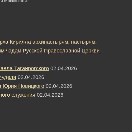
а и Московской…
рха Кирилла архипастырям, пастырям,
м чадам Русской Православной Церкви
авла Таганрогского
02.04.2026
Фуделя
02.04.2026
а Юрия Новицкого
02.04.2026
ного служения
02.04.2026