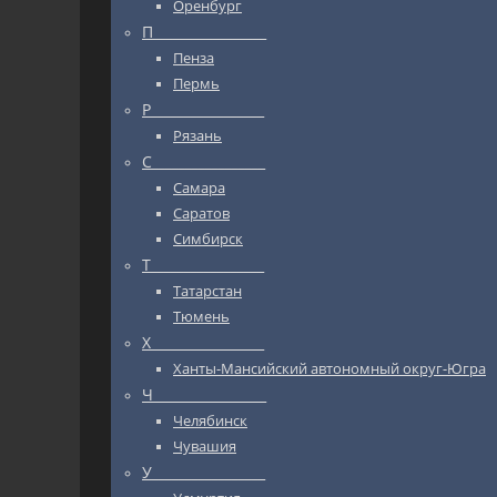
Оренбург
П_________________
Пенза
Пермь
Р_________________
Рязань
С_________________
Самара
Саратов
Симбирск
Т_________________
Татарстан
Тюмень
Х_________________
Ханты-Мансийский автономный округ-Югра
Ч_________________
Челябинск
Чувашия
У_________________