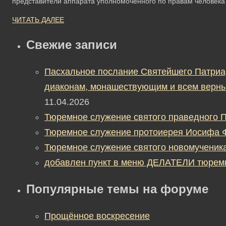
представители аппарата уполномоченного по правам человек
ЧИТАТЬ ДАЛЕЕ
Свежие записи
Пасхальное послание Святейшего Патриа
диаконам, монашествующим и всем верны
11.04.2026
Тюремное служение святого праведного П
Тюремное служение протоиерея Иосифа 
Тюремное служение святого новомученик
добавлен пункт в меню ДЕЛАТЕЛИ тюрем
Популярные темы на форуме
Прощённое воскресение