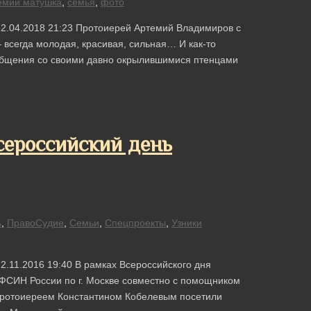
емий матушка
,
семья
,
фото
22.04.2018 21:23 Протоиерей Артемий Владимиров с
всегда молодая, красивая, сильная… И как-то
общения со своими давно окрылившимися птенцами
сероссийский день
ь
,
ПравоСудие
,
Семьи
,
Спецпроекты
,
Узники
2.11.2016 19:40 В рамках Всероссийского дня
ФСИН России по г. Москве совместно с помощником
протоиереем Константином Кобелевым посетили