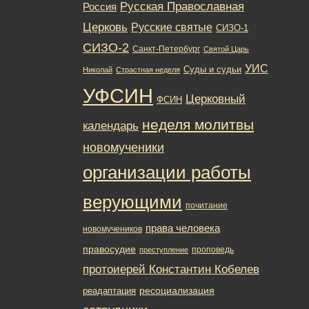
Русская Православная
Россия
Церковь
Русские святые
СИЗО-1
СИЗО-2
Санкт-Петербург
Святой Царь
УИС
Суды и судьи
Николай
Страстная неделя
УФСИН
Церковный
ФСИН
неделя молитвы
календарь
новомученики
организации работы
верующими
почитание
права человека
новомучеников
правосудие
проповедь
преступление
протоиерей Константин Кобелев
ресоциализация
реадаптация