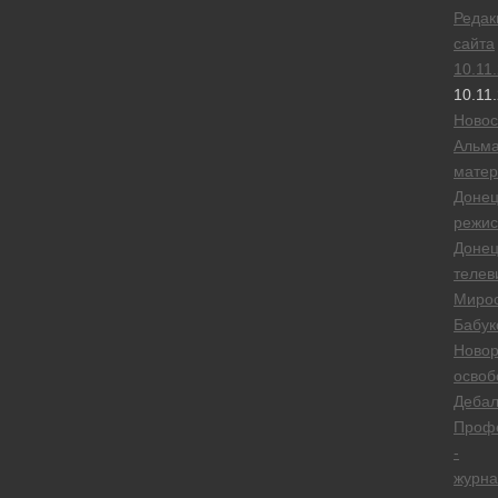
Редак
сайта
10.11
10.11
Новос
Альм
матер
Донец
режис
Донец
телев
Миро
Бабук
Новор
освоб
Дебал
Проф
-
журна