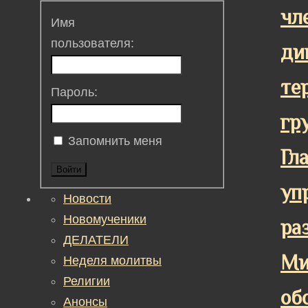
чл
Имя
пользователя:
ди
те
Пароль:
гр
Запомнить меня
Гл
Войти
уп
Новости
Новомученики
ра
ДЕЛАТЕЛИ
Ми
Неделя молитвы
Религии
об
Анонсы