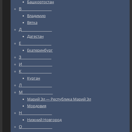
Башкортостан
В_________________
Владимир
Вятка
Д_________________
Дагестан
Е_________________
Екатеринбург
З_________________
И_________________
К_________________
Курган
Л_________________
М_________________
Марий Эл — Республика Марий Эл
Мордовия
Н_________________
Нижний Новгород
О_________________