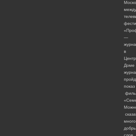
Моско
между
телев
фести
«Про
—
журна
в
Цент
Доме
журна
пройд
показ
филь
«Семе
Можн
сказа
много
добр
слов