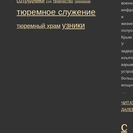
сотрудники
творчество
суд
терроризм
военн
тюремное служение
инфра
и
узники
жизне
тюремный храм
полуо
Крым.
У
задер
изъят
взрыв
устро
боль
мощно
…
ЧИТА
ДАЛЕ
С