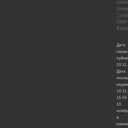
семе
филь
"Семе
Юлия
Воино
Дата
перво
публи
10.11
Дата
после
редак
10.11
15:55
10
ноябр
в
рамка