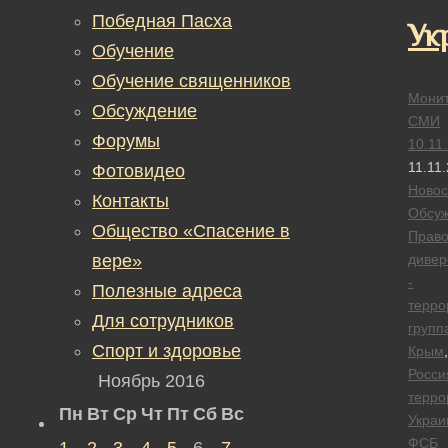
Победная Пасха
Ук
Обучение
Обучение священников
Монит
Обсуждение
СМИ
Форумы
10.11
11.11
Фотовидео
Новос
Контакты
Обсу
Общество «Спасение в
Прав
вере»
дивер
-
Полезные адреса
терро
Для сотрудников
групп
Спорт и здоровье
Крым
,
Росси
Ноябрь 2016
терро
Пн
Вт
Ср
Чт
Пт
Сб
Вс
Украи
ФСБ
1
2
3
4
5
6
7