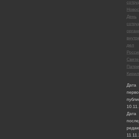
сотру
Новос
День
сотру
орган
внутр
дел
Росси
Свят
Патри
Кирил
Дата
перво
публи
10.11
Дата
после
редак
11.11