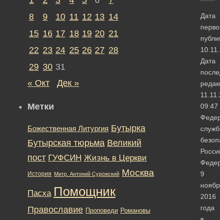
8
9
10
11
12
13
14
Дата
перво
15
16
17
18
19
20
21
публи
22
23
24
25
26
27
28
10.11
Дата
29
30
31
после
« Окт
Дек »
редак
11.11
Метки
09:47
Феде
Бутырка
Божественная Литургия
служб
безоп
Бутырская тюрьма
Великий
Росси
пост
ГУФСИН
Жизнь в Церкви
Феде
Москва
9
История
Митр. Антоний Сурожский
ноябр
Помощник
Пасха
2016
года
Православие
Романовы
Проповеди
в