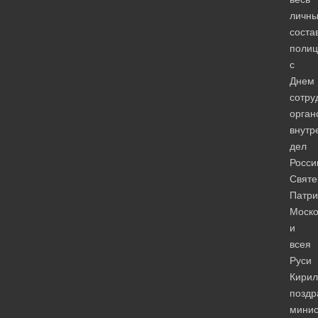
личн
соста
полиц
с
Днем
сотру
орган
внутр
дел
Росси
Свят
Патри
Моско
и
всея
Руси
Кирил
поздр
минис