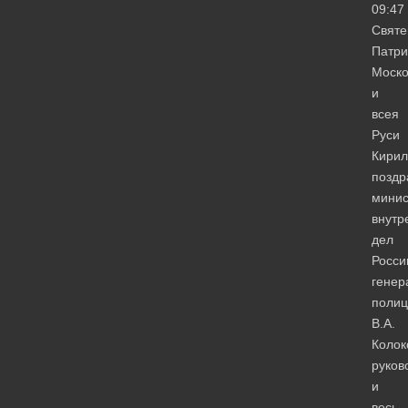
09:47
Свят
Патри
Моско
и
всея
Руси
Кирил
поздр
минис
внутр
дел
Росси
генер
полиц
В.А.
Колок
руков
и
весь