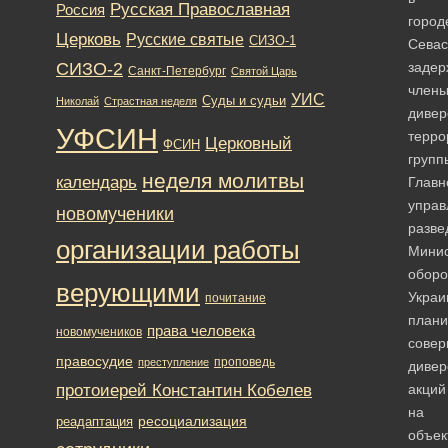
Русская Православная
Россия
город
Церковь
Русские святые
СИЗО-1
Севас
СИЗО-2
заде
Санкт-Петербург
Святой Царь
член
УИС
Суды и судьи
Николай
Страстная неделя
дивер
УФСИН
терро
Церковный
ФСИН
групп
неделя молитвы
календарь
Главн
управ
новомученики
разве
организации работы
Минис
обор
верующими
Украи
почитание
план
права человека
новомучеников
сове
правосудие
проповедь
преступление
дивер
протоиерей Константин Кобелев
акций
на
ресоциализация
реадаптация
объек