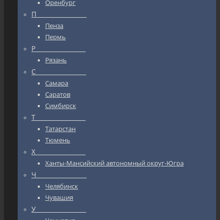
Оренбург
П_________________
Пенза
Пермь
Р_________________
Рязань
С_________________
Самара
Саратов
Симбирск
Т_________________
Татарстан
Тюмень
Х_________________
Ханты-Мансийский автономный округ-Югра
Ч_________________
Челябинск
Чувашия
У_________________