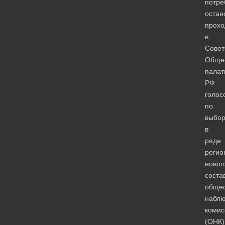
потре
остан
прох
в
Совет
Обще
палат
РФ
голос
по
выбо
в
ряде
регио
новог
соста
обще
наблю
комис
(ОНК)