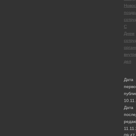
Новос
поздр
сотру
С
Днем
сотру
орган
внутр
дел
Дата
перво
публи
10.11
Дата
после
редак
11.11
09:47