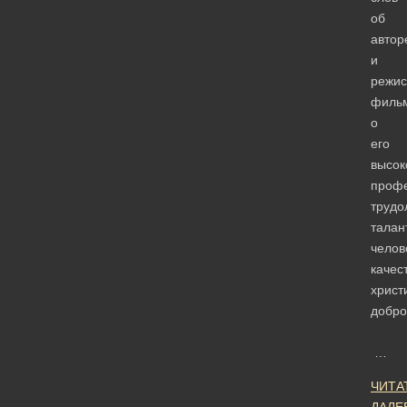
об
автор
и
режис
филь
о
его
высок
профе
трудо
талан
челов
качес
христ
добр
…
ЧИТА
ДАЛЕ