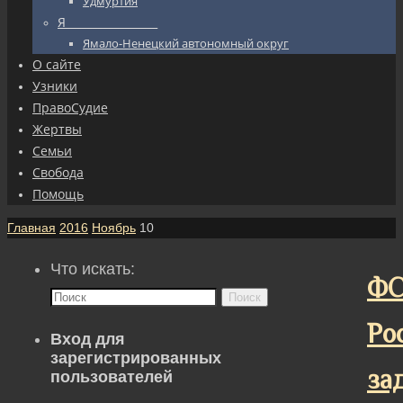
Удмуртия
Я_________________
Ямало-Ненецкий автономный округ
О сайте
Узники
ПравоСудие
Жертвы
Семьи
Свобода
Помощь
Главная
2016
Ноябрь
10
Что искать:
Ф
Поиск
Ро
Вход для
зарегистрированных
за
пользователей