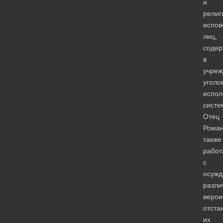
и
религ
испов
лиц,
соде
в
учреж
уголо
испол
систе
Отец
Рома
также
работ
с
осуж
разли
верои
отста
их