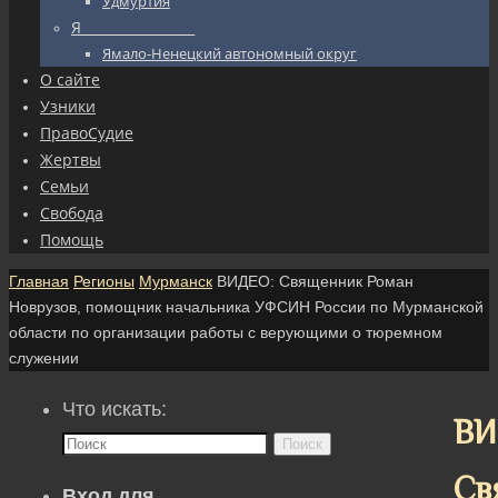
Удмуртия
Я_________________
Ямало-Ненецкий автономный округ
О сайте
Узники
ПравоСудие
Жертвы
Семьи
Свобода
Помощь
Главная
Регионы
Мурманск
ВИДЕО: Священник Роман
Новрузов, помощник начальника УФСИН России по Мурманской
области по организации работы с верующими о тюремном
служении
Что искать:
ВИ
Поиск
Св
Вход для