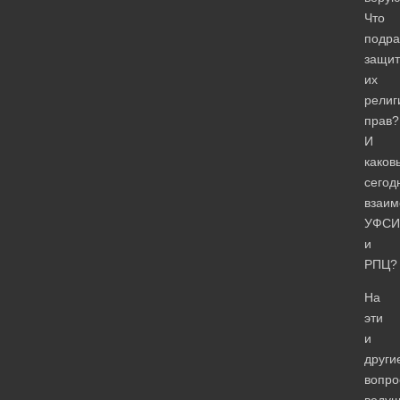
Что
подра
защит
их
религ
прав?
И
каков
сегод
взаим
УФСИ
и
РПЦ?
На
эти
и
други
вопро
веду