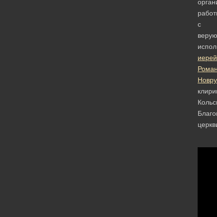
орган
работ
с
веру
испол
иерей
Рома
Новру
клири
Кольс
Благо
церкв