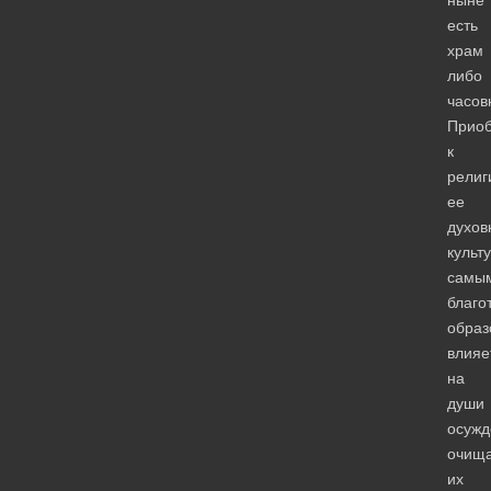
ныне
есть
храм
либо
часов
Прио
к
религ
ее
духов
культ
самы
благо
образ
влияе
на
души
осужд
очищ
их