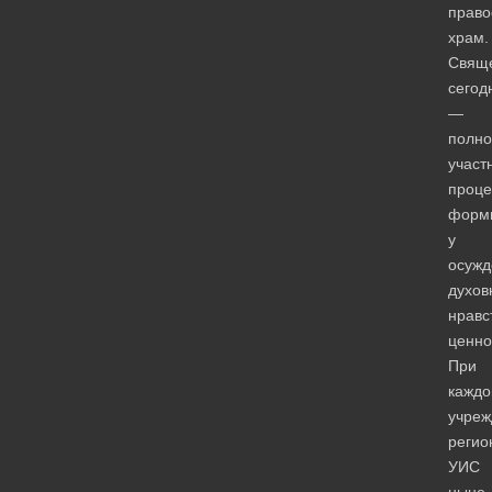
право
храм.
Свящ
сегод
—
полн
участ
проце
форм
у
осужд
духов
нравс
ценно
При
кажд
учреж
регио
УИС