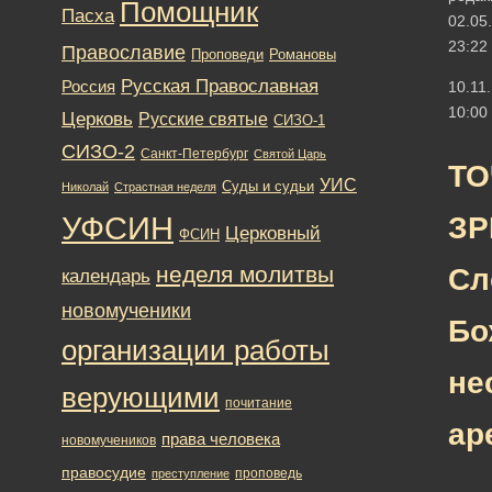
Помощник
Пасха
02.05
23:22
Православие
Романовы
Проповеди
Русская Православная
Россия
10.11
10:00
Церковь
Русские святые
СИЗО-1
СИЗО-2
Санкт-Петербург
Святой Царь
ТО
УИС
Суды и судьи
Николай
Страстная неделя
УФСИН
ЗР
Церковный
ФСИН
неделя молитвы
Сл
календарь
новомученики
Бо
организации работы
не
верующими
почитание
ар
права человека
новомучеников
правосудие
проповедь
преступление