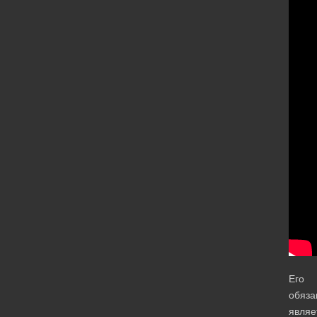
Его
обяза
являе