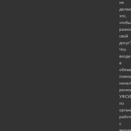
не
дела
это,
чтобы
разно
свой
досуг
Что
входи
в
обяза
помо
начал
регио
УФСИ
по
орган
работ
с
веру