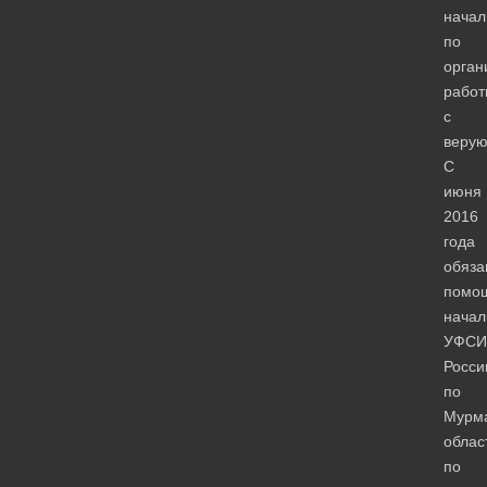
начал
по
орган
работ
с
веру
С
июня
2016
года
обяза
помо
начал
УФСИ
Росси
по
Мурм
облас
по