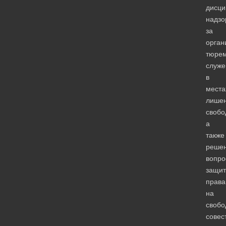
дисц
надзо
за
орган
тюрем
служе
в
места
лише
свобо
а
также
реше
вопро
защи
права
на
свобо
совес