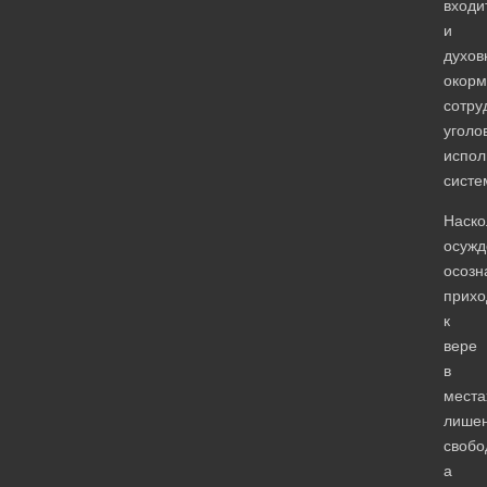
входи
и
духов
окорм
сотру
уголо
испол
систе
Наско
осуж
осозн
прихо
к
вере
в
места
лише
свобо
а