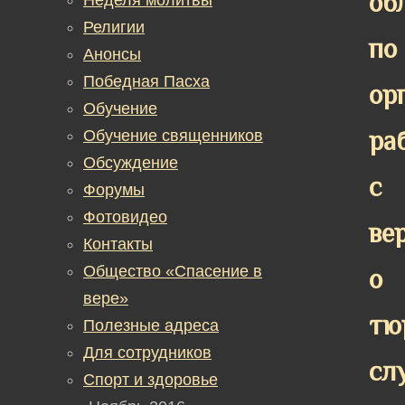
об
Религии
по
Анонсы
Победная Пасха
ор
Обучение
ра
Обучение священников
Обсуждение
с
Форумы
Фотовидео
ве
Контакты
Общество «Спасение в
о
вере»
тю
Полезные адреса
Для сотрудников
сл
Спорт и здоровье