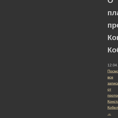
О
пл
пр
Ко
Ко
12.04
Посмо
все
запис
от
прото
Конст
Кобел
→