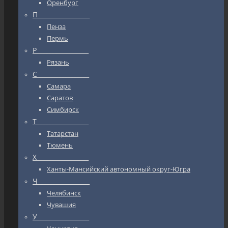
Оренбург
П_________________
Пенза
Пермь
Р_________________
Рязань
С_________________
Самара
Саратов
Симбирск
Т_________________
Татарстан
Тюмень
Х_________________
Ханты-Мансийский автономный округ-Югра
Ч_________________
Челябинск
Чувашия
У_________________