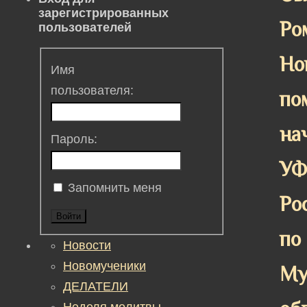
зарегистрированных
Ро
пользователей
Но
Имя
пользователя:
по
на
Пароль:
У
Запомнить меня
Ро
Войти
по
Новости
Новомученики
Му
ДЕЛАТЕЛИ
Неделя молитвы