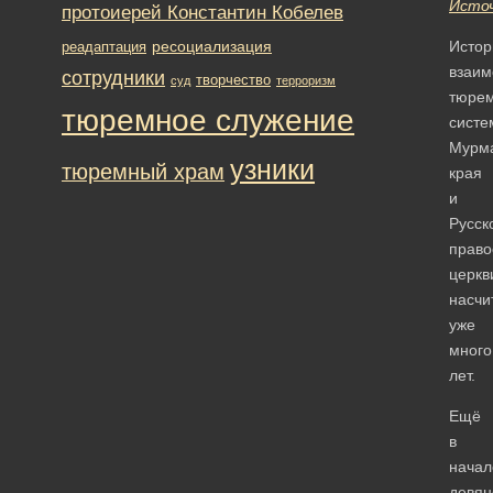
Исто
протоиерей Константин Кобелев
ресоциализация
Истор
реадаптация
взаим
сотрудники
творчество
суд
терроризм
тюре
тюремное служение
систе
Мурма
узники
тюремный храм
края
и
Русск
право
церкв
насчи
уже
много
лет.
Ещё
в
начал
девян