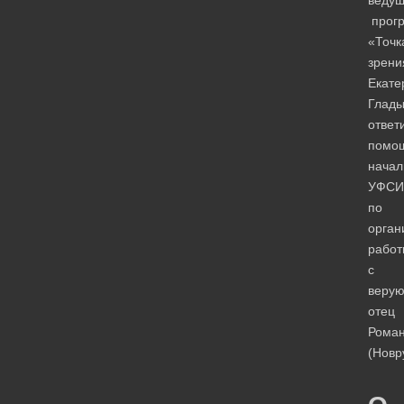
прог
«Точк
зрени
Екате
Глады
ответ
помо
начал
УФСИ
по
орган
работ
с
веру
отец
Рома
(Новр