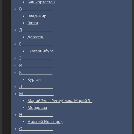
Башкортостан
В_________________
Владимир
Вятка
Д_________________
Дагестан
Е_________________
Екатеринбург
З_________________
И_________________
К_________________
Курган
Л_________________
М_________________
Марий Эл — Республика Марий Эл
Мордовия
Н_________________
Нижний Новгород
О_________________