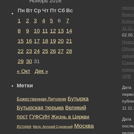
Ноябрь 2016
прото
Пн
Вт
Ср
Чт
Пт
Сб
Вс
Конст
1
2
3
4
5
6
7
Кобел
11.11
8
9
10
11
12
13
14
02.05
15
16
17
18
19
20
21
Новос
Обуч
22
23
24
25
26
27
28
свяще
29
30
31
Стран
помо
« Окт
Дек »
ОРВ
Метки
Дата
перво
Бутырка
Божественная Литургия
публи
Бутырская тюрьма
Великий
11.11
пост
ГУФСИН
Жизнь в Церкви
Дата
Москва
после
История
Митр. Антоний Сурожский
редак