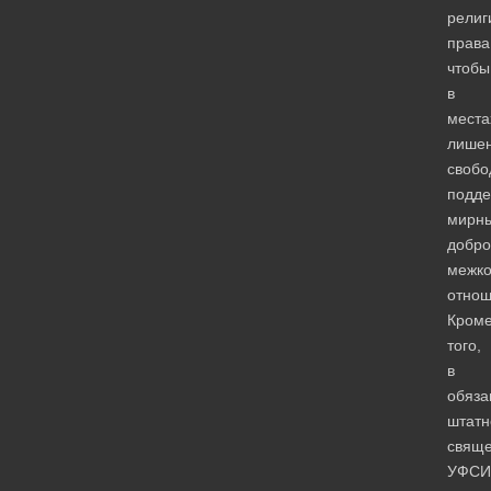
религ
права
чтобы
в
места
лише
свобо
подде
мирн
добро
межк
отнош
Кром
того,
в
обяза
штатн
свяще
УФСИ