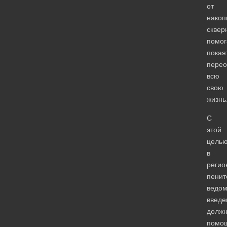
от
накоп
сквер
помог
покая
перео
всю
свою
жизнь
С
этой
цель
в
регио
пенит
ведом
введе
должн
помо