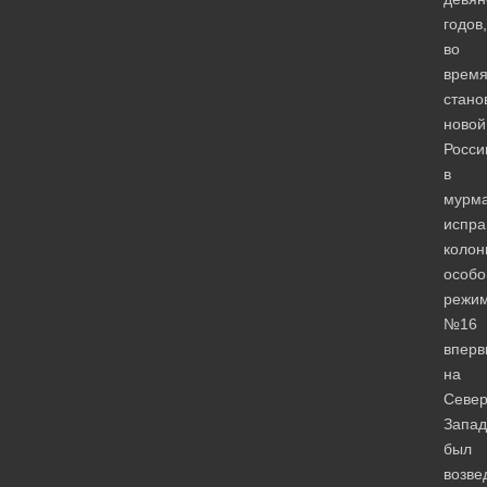
годов,
во
врем
стано
новой
Росси
в
мурм
испра
колон
особо
режи
№16
вперв
на
Север
Запад
был
возве