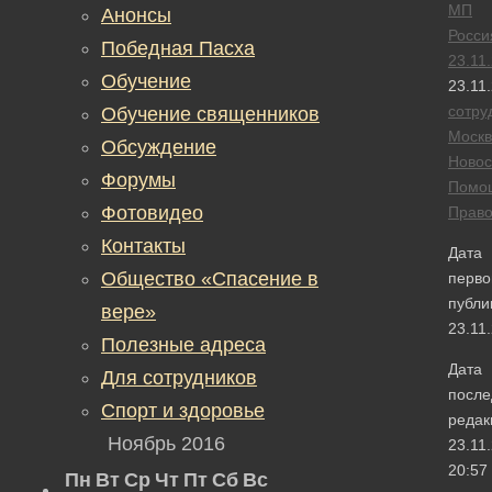
МП
Анонсы
Росси
Победная Пасха
23.11
Обучение
23.11
сотру
Обучение священников
Москв
Обсуждение
Новос
Форумы
Помо
Фотовидео
Прав
Контакты
Дата
Общество «Спасение в
перво
публи
вере»
23.11
Полезные адреса
Дата
Для сотрудников
после
Спорт и здоровье
редак
Ноябрь 2016
23.11
20:57
Пн
Вт
Ср
Чт
Пт
Сб
Вс