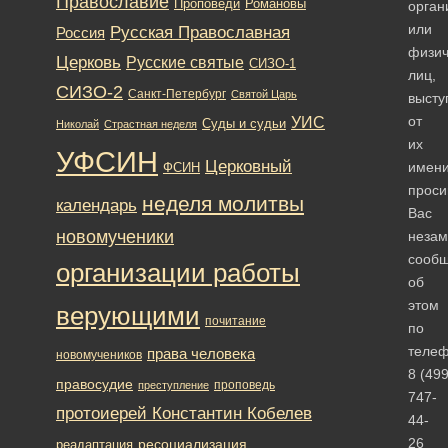
Православие
Романовы
Проповеди
орган
или
Русская Православная
Россия
физич
Церковь
Русские святые
СИЗО-1
лиц,
СИЗО-2
Санкт-Петербург
Святой Царь
выст
от
УИС
Суды и судьи
Николай
Страстная неделя
их
УФСИН
Церковный
имени
ФСИН
прос
неделя молитвы
календарь
Вас
новомученики
незам
сообщ
организации работы
об
этом
верующими
почитание
по
теле
права человека
новомучеников
8 (499
правосудие
проповедь
преступление
747-
протоиерей Константин Кобелев
44-
26
ресоциализация
реадаптация