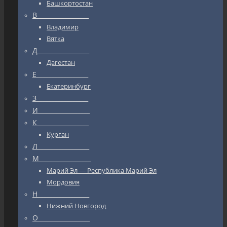
Башкортостан
В_________________
Владимир
Вятка
Д_________________
Дагестан
Е_________________
Екатеринбург
З_________________
И_________________
К_________________
Курган
Л_________________
М_________________
Марий Эл — Республика Марий Эл
Мордовия
Н_________________
Нижний Новгород
О_________________