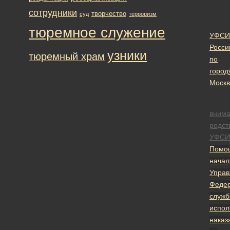
сотрудники
творчество
суд
терроризм
тюремное служение
УФСИ
Росси
узники
тюремный храм
по
город
Москв
вним
родст
УФСИ
Помо
начал
Управ
Феде
служ
испол
наказ