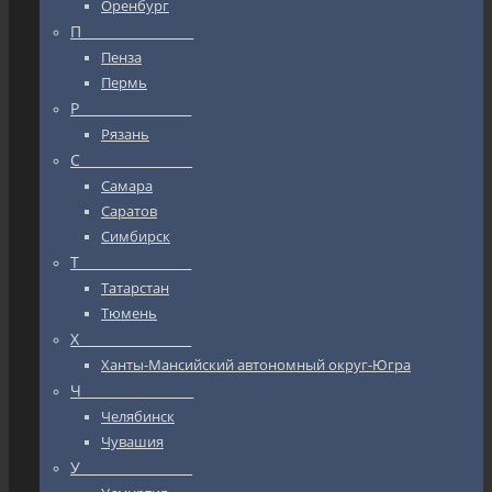
Оренбург
П_________________
Пенза
Пермь
Р_________________
Рязань
С_________________
Самара
Саратов
Симбирск
Т_________________
Татарстан
Тюмень
Х_________________
Ханты-Мансийский автономный округ-Югра
Ч_________________
Челябинск
Чувашия
У_________________