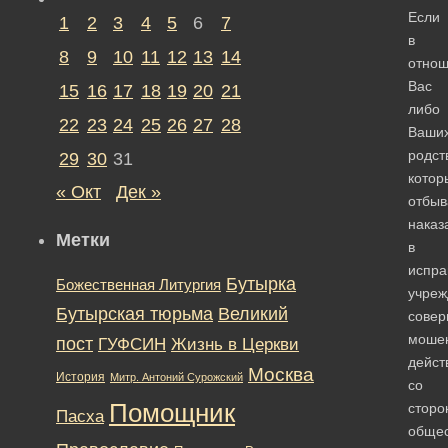
Если
1
2
3
4
5
6
7
в
8
9
10
11
12
13
14
отно
Вас
15
16
17
18
19
20
21
либо
22
23
24
25
26
27
28
Ваши
родст
29
30
31
котор
« Окт
Дек »
отбыв
наказ
Метки
в
испра
Бутырка
Божественная Литургия
учреж
Бутырская тюрьма
Великий
сове
моше
пост
ГУФСИН
Жизнь в Церкви
дейст
Москва
История
Митр. Антоний Сурожский
со
Помощник
сторо
Пасха
обще