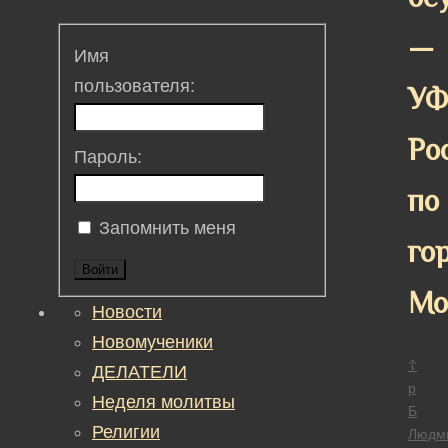
—
Имя
пользователя:
У
Ро
Пароль:
по
Запомнить меня
го
Войти
Мо
Новости
Новомученики
☦
ДЕЛАТЕЛИ
р
Неделя молитвы
Б
Религии
Людм