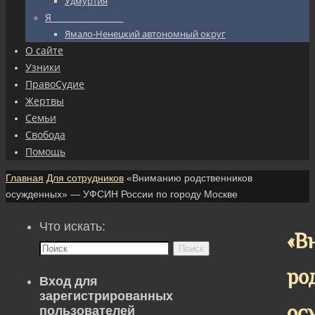
Удмуртия
Я_________________
Ямало-Ненецкий автономный округ
О сайте
Узники
ПравоСудие
Жертвы
Семьи
Свобода
Помощь
Главная
Для сотрудников
«Вниманию родственников
осужденных» — УФСИН России по городу Москве
Что искать:
«В
Поиск
ро
Вход для
зарегистрированных
ос
пользователей