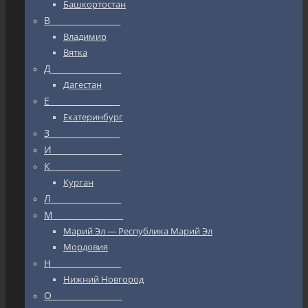
Башкортостан
В_________________
Владимир
Вятка
Д_________________
Дагестан
Е_________________
Екатеринбург
З_________________
И_________________
К_________________
Курган
Л_________________
М_________________
Марий Эл — Республика Марий Эл
Мордовия
Н_________________
Нижний Новгород
О_________________