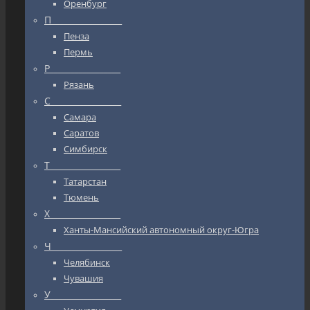
Оренбург
П_________________
Пенза
Пермь
Р_________________
Рязань
С_________________
Самара
Саратов
Симбирск
Т_________________
Татарстан
Тюмень
Х_________________
Ханты-Мансийский автономный округ-Югра
Ч_________________
Челябинск
Чувашия
У_________________