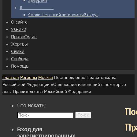
Удмуртия
Я_________________
Ямало-Ненецкий автономный округ
О сайте
Узники
ПравоСудие
Жертвы
Семьи
Свобода
Помощь
Главная
Регионы
Москва
Постановление Правительства
Российской Федерации «О внесении изменений в некоторые
акты Правительства Российской Федерации
Что искать:
По
Поиск
Пр
Вход для
зарегистрированных