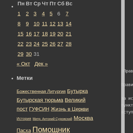
Пн
Вт
Ср
Чт
Пт
Сб
Вс
1
2
3
4
5
6
7
8
9
10
11
12
13
14
15
16
17
18
19
20
21
22
23
24
25
26
27
28
29
30
31
« Окт
Дек »
Метки
Бутырка
Божественная Литургия
Бутырская тюрьма
Великий
пост
ГУФСИН
Жизнь в Церкви
Москва
История
Митр. Антоний Сурожский
Помощник
Пасха