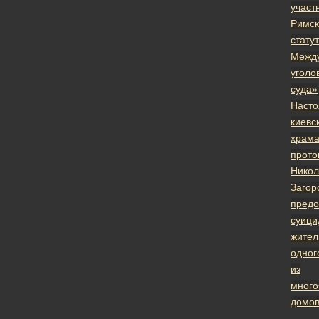
участ
Римск
стату
Межд
уголо
суда»
Насто
киевс
храм
прото
Никол
Загор
предо
суици
жител
одног
из
много
домо