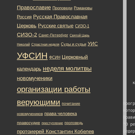
Православие
Романовы
Проповеди
Русская Православная
Россия
Церковь
Русские святые
СИЗО-1
СИЗО-2
Санкт-Петербург
Святой Царь
УИС
Суды и судьи
Николай
Страстная неделя
УФСИН
Церковный
ФСИН
неделя молитвы
календарь
новомученики
организации работы
верующими
почитание
права человека
новомучеников
правосудие
проповедь
преступление
протоиерей Константин Кобелев