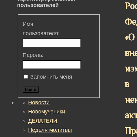
Ро
пользователей
Фе
Имя
пользователя:
«О
вн
Пароль:
из
Запомнить меня
в
Войти
не
Новости
Новомученики
ак
ДЕЛАТЕЛИ
Пр
Неделя молитвы